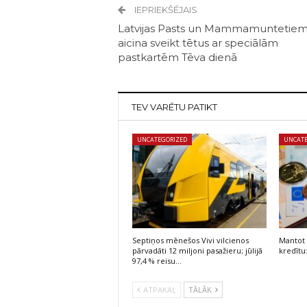
IEPRIEKŠĒJAIS
Latvijas Pasts un Mammamuntetiem
aicina sveikt tētus ar speciālām
pastkartēm Tēva dienā
TEV VARĒTU PATIKT
UNCATEGORIZED
UNCAT
Septiņos mēnešos Vivi vilcienos
Mantot 
pārvadāti 12 miljoni pasažieru; jūlijā
kredītu
97,4 % reisu…
ATPAKAĻ
TĀLĀK