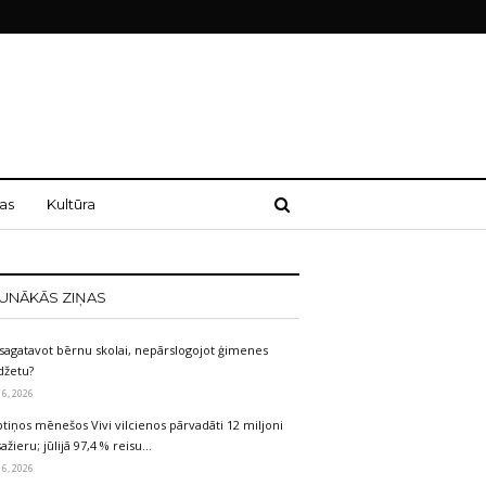
as
Kultūra
UNĀKĀS ZIŅAS
sagatavot bērnu skolai, nepārslogojot ģimenes
džetu?
 6, 2026
tiņos mēnešos Vivi vilcienos pārvadāti 12 miljoni
ažieru; jūlijā 97,4 % reisu…
 6, 2026