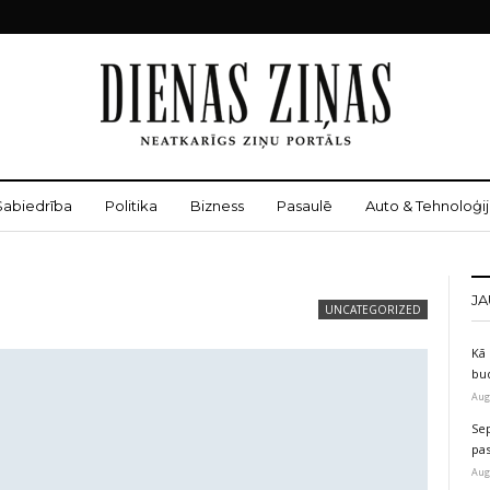
Sabiedrība
Politika
Bizness
Pasaulē
Auto & Tehnoloģij
JA
UNCATEGORIZED
Kā 
bu
Aug
Sep
pas
Aug