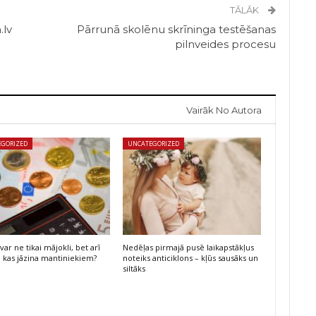
TĀLĀK
.lv
Pārrunā skolēnu skrīninga testēšanas
pilnveides procesu
Vairāk No Autora
EGORIZED
UNCATEGORIZED
var ne tikai mājokli, bet arī
Nedēļas pirmajā pusē laikapstākļus
: kas jāzina mantiniekiem?
noteiks anticiklons – kļūs sausāks un
siltāks