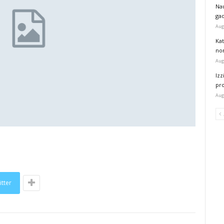
Na
ga
Aug
Kat
nor
Aug
Izz
pr
Aug
itter