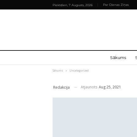
Par Dienas Ziņas
Piektdien, 7 Augusts, 2026
Sākums
Sākums
Uncategorized
Atjaunots
Aug 25, 2021
Redakcija