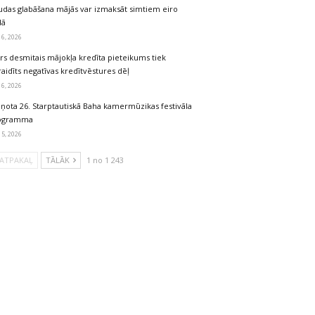
udas glabāšana mājās var izmaksāt simtiem eiro
dā
 6, 2026
rs desmitais mājokļa kredīta pieteikums tiek
aidīts negatīvas kredītvēstures dēļ
 6, 2026
iņota 26. Starptautiskā Baha kamermūzikas festivāla
ogramma
 5, 2026
ATPAKAĻ
TĀLĀK
1 no 1 243