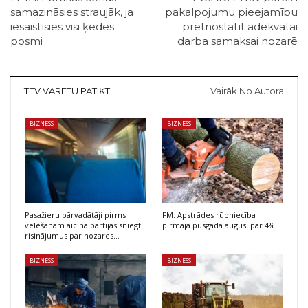
samazināsies straujāk, ja
pakalpojumu pieejamību
iesaistīsies visi ķēdes
pretnostatīt adekvātai
posmi
darba samaksai nozarē
TEV VARĒTU PATIKT
Vairāk No Autora
BIZNESS
BIZNESS
Pasažieru pārvadātāji pirms
FM: Apstrādes rūpniecība
vēlēšanām aicina partijas sniegt
pirmajā pusgadā augusi par 4%
risinājumus par nozares…
BIZNESS
BIZNESS