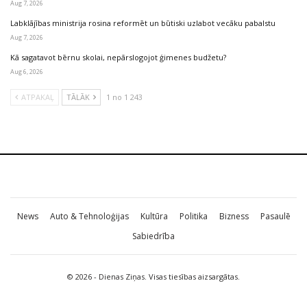
Aug 7, 2026
Labklājības ministrija rosina reformēt un būtiski uzlabot vecāku pabalstu
Aug 7, 2026
Kā sagatavot bērnu skolai, nepārslogojot ģimenes budžetu?
Aug 6, 2026
ATPAKAĻ
TĀLĀK
1 no 1 243
News
Auto & Tehnoloģijas
Kultūra
Politika
Bizness
Pasaulē
Sabiedrība
© 2026 - Dienas Ziņas. Visas tiesības aizsargātas.