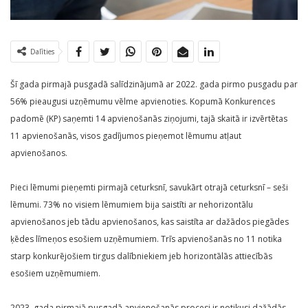
Dalīties
Šī gada pirmajā pusgadā salīdzinājumā ar 2022. gada pirmo pusgadu par
56% pieaugusi uzņēmumu vēlme apvienoties. Kopumā Konkurences
padomē (KP) saņemti 14 apvienošanās ziņojumi, tajā skaitā ir izvērtētas
11 apvienošanās, visos gadījumos pieņemot lēmumu atļaut
apvienošanos.
Pieci lēmumi pieņemti pirmajā ceturksnī, savukārt otrajā ceturksnī – seši
lēmumi. 73% no visiem lēmumiem bija saistīti ar nehorizontālu
apvienošanos jeb tādu apvienošanos, kas saistīta ar dažādos piegādes
ķēdes līmeņos esošiem uzņēmumiem. Trīs apvienošanās no 11 notika
starp konkurējošiem tirgus dalībniekiem jeb horizontālās attiecībās
esošiem uzņēmumiem.
2023. gada pirmajā pusgadā apvienošanās procesi ir notikusi dažādās