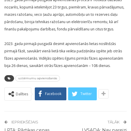
nozarēs, kopumā ietekmējot 23 tirgus, piemēram, kravas pārvadājumus,
maizes ražošanu, veco ļaužu aprūpi, automobiļu un to rezerves daļu
pārdošanu, biroja tehnikas ražošanu un elektroierīču remontu, kā arī
finanšu pakalpojumu darbības, fondu pārvaldīšanu un citus tirgus.
2023. gada pirmajā pusgadā desmit apvienošanās lietas noslēdzās
pirmajā fāzē, savukārt vienā lietā tika veikta padziļināta izpēte jeb otrās
fāzes apvienošanās. Vidējās izpētes ilgums pirmās fāzes apvienošanām
bija 26 dienas, savukārt otrās fāzes apvienošanām – 108 dienas.
uzņēmumu apvienošanās
Facebook
Twitter
Dalīties
IEPRIEKŠĒJAIS
TĀLĀK
LPTA: Pārtikas cenas
LVSADA: Nav pareizi