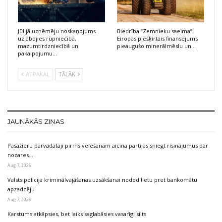
Jūlijā uzņēmēju noskaņojums
Biedrība “Zemnieku saeima”:
uzlabojies rūpniecībā,
Eiropas piešķirtais finansējums
mazumtirdzniecībā un
pieaugušo minerālmēslu un…
pakalpojumu…
ATPAKAĻ
TĀLĀK
JAUNĀKĀS ZIŅAS
Pasažieru pārvadātāji pirms vēlēšanām aicina partijas sniegt risinājumus par
nozares…
Aug 7, 2026
Valsts policija kriminālvajāšanas uzsākšanai nodod lietu pret bankomātu
apzadzēju
Aug 7, 2026
Karstums atkāpsies, bet laiks saglabāsies vasarīgi silts