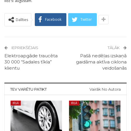
līdz 9. augustam.
Facebook
Twitter
Dalīties
IEPRIEKŠĒJAIS
TĀLĀK
Elektroapgāde traucēta
Pašā nedēļas izskaņā
30 000 “Sadales tīkla”
gaidāma aktīva ciklona
klientu
veidošanās
TEV VARĒTU PATIKT
Vairāk No Autora
RĪGĀ
RĪGĀ