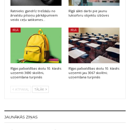
Ratnieks: gandrīz trešdaļu no
Rīgā sākti darbi pie jaunu
ārvalstu pilsoņu pārkāpumiem
luksoforu objektu izbūves
veido ceļu satiksmes…
RĪGĀ
RĪGĀ
Rīgas pašvaldības skolu 10. klasēs
Rīgas pašvaldības skolu 10. klasēs
uzņemti 3690 skolēni,
uzņemti jau 3067 skolēni;
uzņemšana turpinās
uzņemšana turpinās
ATPAKAĻ
TĀLĀK
JAUNĀKĀS ZIŅAS