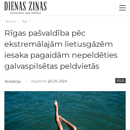
Sākums
Rīgā
Rīgas pašvaldība pēc
ekstremālajām lietusgāzēm
iesaka pagaidām nepeldēties
galvaspilsētas peldvietās
Atjaunots
Jūl 29, 2024
RĪGĀ
Redakcija