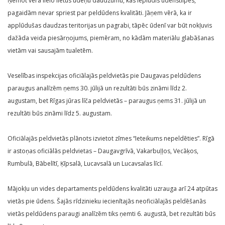
Ņemot vērā lielo lietus ūdeņu daudzumu, kas ieplūdis ūdenstilpēs,
pagaidām nevar spriest par peldūdens kvalitāti. Jāņem vērā, ka ir
applūdušas daudzas teritorijas un pagrabi, tāpēc ūdenī var būt nokļuvis
dažāda veida piesārņojums, piemēram, no kādām materiālu glabāšanas
vietām vai sausajām tualetēm.
Veselības inspekcijas oficiālajās peldvietās pie Daugavas peldūdens
paraugus analīzēm ņems 30. jūlijā un rezultāti būs zināmi līdz 2.
augustam, bet Rīgas jūras līča peldvietās – paraugus ņems 31. jūlijā un
rezultāti būs zināmi līdz 5. augustam.
Oficiālajās peldvietās plānots izvietot zīmes “Ieteikums nepeldēties”. Rīgā
ir astoņas oficiālās peldvietas – Daugavgrīvā, Vakarbuļļos, Vecāķos,
Rumbulā, Bābelītī, Ķīpsalā, Lucavsalā un Lucavsalas līcī.
Mājokļu un vides departaments peldūdens kvalitāti uzrauga arī 24 atpūtas
vietās pie ūdens. Šajās rīdzinieku iecienītajās neoficiālajās peldēšanās
vietās peldūdens paraugi analīzēm tiks ņemti 6. augustā, bet rezultāti būs