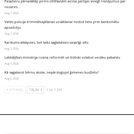
Pasažieru pārvadātāji pirms vēlēšanām aicina partijas sniegt risinājumus par
nozares…
Aug 7, 2026
Valsts policija kriminālvajāšanas uzsākšanai nodod lietu pret bankomātu
apzadzēju
Aug 7, 2026
Karstums atkāpsies, bet laiks saglabāsies vasarīgi silts
Aug 7, 2026
Labklājības ministrija rosina reformēt un būtiski uzlabot vecāku pabalstu
Aug 7, 2026
Kā sagatavot bērnu skolai, nepārslogojot ģimenes budžetu?
Aug 6, 2026
ATPAKAĻ
TĀLĀK
1 no 1 243