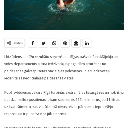
Dalīties
Līdz ūdens analīžu rezultātu saņemšanai Rīgas pašvaldības Mājokļu un
vides departaments aicina iedzīvotājus pagaidām atturēties no
peldēšanās galvaspilsētas oficiālajās peldvietās un arī iedzīvotāju
iecienītajās neoficiālajās peldēšanās vietās.
Kopš svētdienas vakara Rīgā turpinās ekstremālas lietusgāzes un nokrišņu
daudzums līdz pusdienas laikam sasniedzis 115 milimetrus jeb 11 litrus
uz kvadrātmetru, kas vairāk nekā divas reizes pārsniedz iepriekšējo
rekordu un ir pusotra visa jūlija norma.