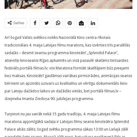
Dalīties
Arī šogad Valsts svētkos notiks Nacionālā Kino centra rīkotais
tradicionālais 4. maija Latvijas filmu maratons, kas izvērties trīs paralēlās
sadaļās – desmit seansu programma kinoteātrī „Splendid Palace”,
atsevišķi kinoseansi Rīgas apkaimēs un visā pasaulē skatāms tiešsaistes
festivāls portālā filmas.lv; visi Maratona formāti skatītājiem būs pieejami
bez maksas. Kinoteātrī gaidāmas vairākas pirmizrādes, animācijas seanss
bērniem un apzināts uzsvars uz kvalitatīvu un vērtīgu dokumentālo kino
par Latviju dažādos laikos un dažādās vietās, bet portālā filmas.lv –
dzejnieka Imanta Ziedoņa 90. jubilejas programma.
Turpinot nu jau vairāk nekā 15 gadu tradīciju, 4. maija Latvijas filmu
maratona apjomīgākā sadaļa ir Latvijas filmu seansi kinoteātra Splendid
Palace abās zālēs; šogad svētku programma sākas 13:00 un Lielajā zālē
paredzēti četri seansi, Mazajā zālē pieci, bet vakara noslēgumā līdz ar