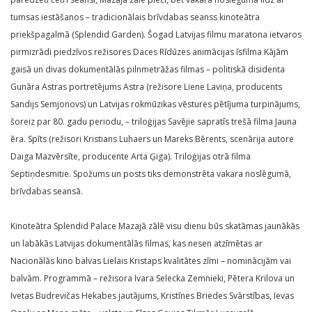
tumsas iestāšanos – tradicionālais brīvdabas seanss kinoteātra
priekšpagalmā (Splendid Garden). Šogad Latvijas filmu maratona ietvaros
pirmizrādi piedzīvos režisores Daces Rīdūzes animācijas īsfilma Kājām
gaisā un divas dokumentālās pilnmetrāžas filmas – politiskā disidenta
Gunāra Astras portretējums Astra (režisore Liene Laviņa, producents
Sandijs Semjonovs) un Latvijas rokmūzikas vēstures pētījuma turpinājums,
šoreiz par 80. gadu periodu, – triloģijas Savējie sapratīs trešā filma Jauna
ēra. Spīts (režisori Kristians Luhaers un Mareks Bērents, scenārija autore
Daiga Mazvērsīte, producente Arta Ģiga). Triloģijas otrā filma
Septiņdesmitie. Spožums un posts tiks demonstrēta vakara noslēgumā,
brīvdabas seansā.
Kinoteātra Splendid Palace Mazajā zālē visu dienu būs skatāmas jaunākās
un labākās Latvijas dokumentālās filmas, kas nesen atzīmētas ar
Nacionālās kino balvas Lielais Kristaps kvalitātes zīmi – nominācijām vai
balvām. Programmā – režisora Ivara Selecka Zemnieki, Pētera Krilova un
Ivetas Budrevičas Hekabes jautājums, Kristīnes Briedes Svārstības, Ievas