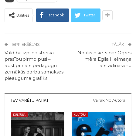
Facebook
Twitter
Dalīties
IEPRIEKŠĒJAIS
TĀLĀK
Valdība izpilda streika
Notiks pikets par Ogres
prasību pirmo pusi –
mēra Egila Helmaņa
apstiprināts pedagogu
atstādināšanu
zemākās darba samaksas
pieauguma grafiks
TEV VARĒTU PATIKT
Vairāk No Autora
KULTŪRA
KULTŪRA