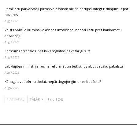
Pasažieru pārvadātāji pirms vēlēšanām aicina partijas sniegt risinājumus par
nozares…
Aug 7, 2026
Valsts policija kriminālvajāšanas uzsākšanai nodod lietu pret bankomātu
apzadzēju
Aug 7, 2026
Karstums atkāpsies, bet laiks saglabāsies vasarīgi silts
Aug 7, 2026
Labklājības ministrija rosina reformēt un būtiski uzlabot vecāku pabalstu
Aug 7, 2026
Kā sagatavot bērnu skolai, nepārslogojot ģimenes budžetu?
Aug 6, 2026
ATPAKAĻ
TĀLĀK
1 no 1 243