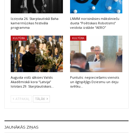
Izziņota 26. Starptautiskā Baha
LNMM norisināsies mākslinieču
kamermūzikas festivāla
dueta “Poētiskais Robotisms”
programma
veidota izstāde “AERO”
KULTŪRA
KULTŪRA
Augusta vidū sāksies Valsts
Puntulis: nepieciešams vienots
Akadēmiskā kora “Latvija”
un ilgtspējīgs Dziesmu un deju
lolotais 29. Starptautiskais…
svētku…
ATPAKAĻ
TĀLĀK
JAUNĀKĀS ZIŅAS