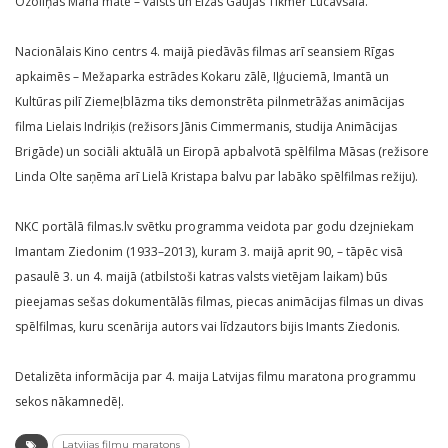
Ozoliņas Mana māte – valsts un Elzas Gaujas Tikmēr Lucavsalā.
Nacionālais Kino centrs 4. maijā piedāvās filmas arī seansiem Rīgas
apkaimēs – Mežaparka estrādes Kokaru zālē, Iļģuciemā, Imantā un
Kultūras pilī Ziemeļblāzma tiks demonstrēta pilnmetrāžas animācijas
filma Lielais Indriķis (režisors Jānis Cimmermanis, studija Animācijas
Brigāde) un sociāli aktuālā un Eiropā apbalvotā spēlfilma Māsas (režisore
Linda Olte saņēma arī Lielā Kristapa balvu par labāko spēlfilmas režiju).
NKC portālā filmas.lv svētku programma veidota par godu dzejniekam
Imantam Ziedonim (1933–2013), kuram 3. maijā aprit 90, – tāpēc visā
pasaulē 3. un 4. maijā (atbilstoši katras valsts vietējam laikam) būs
pieejamas sešas dokumentālās filmas, piecas animācijas filmas un divas
spēlfilmas, kuru scenārija autors vai līdzautors bijis Imants Ziedonis.
Detalizēta informācija par 4. maija Latvijas filmu maratona programmu
sekos nākamnedēļ.
Latvijas filmu maratons