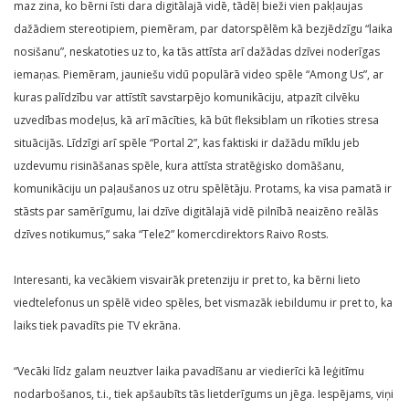
maz zina, ko bērni īsti dara digitālajā vidē, tādēļ bieži vien pakļaujas
dažādiem stereotipiem, piemēram, par datorspēlēm kā bezjēdzīgu “laika
nosišanu”, neskatoties uz to, ka tās attīsta arī dažādas dzīvei noderīgas
iemaņas. Piemēram, jauniešu vidū populārā video spēle “Among Us”, ar
kuras palīdzību var attīstīt savstarpējo komunikāciju, atpazīt cilvēku
uzvedības modeļus, kā arī mācīties, kā būt fleksiblam un rīkoties stresa
situācijās. Līdzīgi arī spēle “Portal 2”, kas faktiski ir dažādu mīklu jeb
uzdevumu risināšanas spēle, kura attīsta stratēģisko domāšanu,
komunikāciju un paļaušanos uz otru spēlētāju. Protams, ka visa pamatā ir
stāsts par samērīgumu, lai dzīve digitālajā vidē pilnībā neaizēno reālās
dzīves notikumus,” saka “Tele2” komercdirektors Raivo Rosts.
Interesanti, ka vecākiem visvairāk pretenziju ir pret to, ka bērni lieto
viedtelefonus un spēlē video spēles, bet vismazāk iebildumu ir pret to, ka
laiks tiek pavadīts pie TV ekrāna.
“Vecāki līdz galam neuztver laika pavadīšanu ar viedierīci kā leģitīmu
nodarbošanos, t.i., tiek apšaubīts tās lietderīgums un jēga. Iespējams, viņi