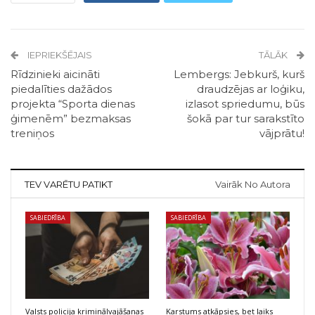
IEPRIEKŠĒJAIS
TĀLĀK
Rīdzinieki aicināti
Lembergs: Jebkurš, kurš
piedalīties dažādos
draudzējas ar loģiku,
projekta “Sporta dienas
izlasot spriedumu, būs
ģimenēm” bezmaksas
šokā par tur sarakstīto
treniņos
vājprātu!
TEV VARĒTU PATIKT
Vairāk No Autora
SABIEDRĪBA
SABIEDRĪBA
Valsts policija kriminālvajāšanas
Karstums atkāpsies, bet laiks