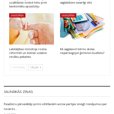
uzsākšanai nodod lietu pret
saglabāsies vasarīgi silts
bankomātu apzadzēju
SABIEDRĪBA
SABIEDRĪBA
Labklājības ministrija rosina
Kā sagatavot bērnu skolai,
reformēt un būtiski uzlabot
nepārslogojot ģimenes budžetu?
vecāku pabalstu
ATPAKAĻ
TĀLĀK
JAUNĀKĀS ZIŅAS
Pasažieru pārvadātāji pirms vēlēšanām aicina partijas sniegt risinājumus par
nozares…