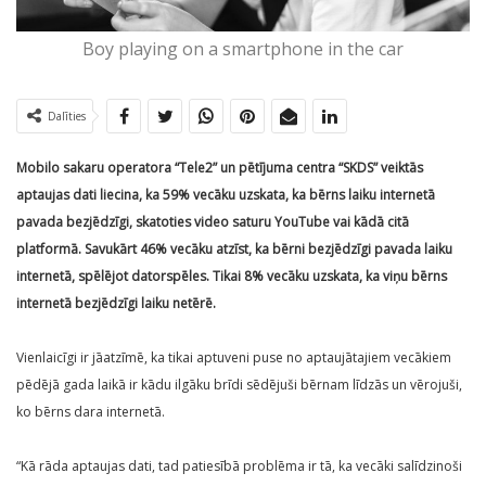
Boy playing on a smartphone in the car
Dalīties
Mobilo sakaru operatora “Tele2” un pētījuma centra “SKDS” veiktās
aptaujas dati liecina, ka 59% vecāku uzskata, ka bērns laiku internetā
pavada bezjēdzīgi, skatoties video saturu YouTube vai kādā citā
platformā. Savukārt 46% vecāku atzīst, ka bērni bezjēdzīgi pavada laiku
internetā, spēlējot datorspēles. Tikai 8% vecāku uzskata, ka viņu bērns
internetā bezjēdzīgi laiku netērē.
Vienlaicīgi ir jāatzīmē, ka tikai aptuveni puse no aptaujātajiem vecākiem
pēdējā gada laikā ir kādu ilgāku brīdi sēdējuši bērnam līdzās un vērojuši,
ko bērns dara internetā.
“Kā rāda aptaujas dati, tad patiesībā problēma ir tā, ka vecāki salīdzinoši