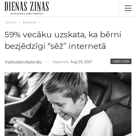
Sākums
Sabiedrība
59% vecāku uzskata, ka bērni
bezjēdzīgi “sēž” internetā
Atjaunots
Aug 30, 2021
SABIEDRĪBA
Publicitātes Materiāls