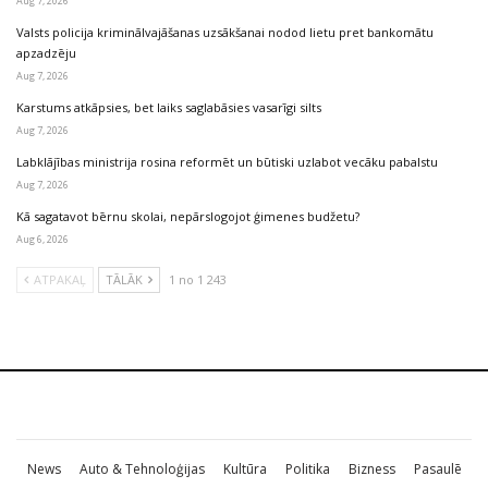
Aug 7, 2026
Valsts policija kriminālvajāšanas uzsākšanai nodod lietu pret bankomātu
apzadzēju
Aug 7, 2026
Karstums atkāpsies, bet laiks saglabāsies vasarīgi silts
Aug 7, 2026
Labklājības ministrija rosina reformēt un būtiski uzlabot vecāku pabalstu
Aug 7, 2026
Kā sagatavot bērnu skolai, nepārslogojot ģimenes budžetu?
Aug 6, 2026
ATPAKAĻ
TĀLĀK
1 no 1 243
News
Auto & Tehnoloģijas
Kultūra
Politika
Bizness
Pasaulē