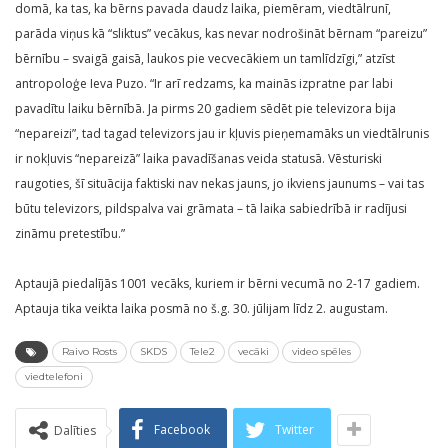
domā, ka tas, ka bērns pavada daudz laika, piemēram, viedtālrunī,
parāda viņus kā “sliktus” vecākus, kas nevar nodrošināt bērnam “pareizu”
bērnību – svaigā gaisā, laukos pie vecvecākiem un tamlīdzīgi,” atzīst
antropoloģe Ieva Puzo. “Ir arī redzams, ka mainās izpratne par labi
pavadītu laiku bērnībā. Ja pirms 20 gadiem sēdēt pie televizora bija
“nepareizi”, tad tagad televizors jau ir kļuvis pieņemamāks un viedtālrunis
ir nokļuvis “nepareizā” laika pavadīšanas veida statusā. Vēsturiski
raugoties, šī situācija faktiski nav nekas jauns, jo ikviens jaunums – vai tas
būtu televizors, pildspalva vai grāmata – tā laika sabiedrībā ir radījusi
zināmu pretestību.”
Aptaujā piedalījās 1001 vecāks, kuriem ir bērni vecumā no 2-17 gadiem.
Aptauja tika veikta laika posmā no š.g. 30. jūlijam līdz 2. augustam.
Raivo Rosts
SKDS
Tele2
vecāki
video spēles
viedtelefoni
Facebook
Twitter
Dalīties