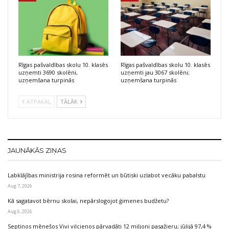
Rīgas pašvaldības skolu 10. klasēs
Rīgas pašvaldības skolu 10. klasēs
uzņemti 3690 skolēni,
uzņemti jau 3067 skolēni;
uzņemšana turpinās
uzņemšana turpinās
ATPAKAĻ
TĀLĀK
JAUNĀKĀS ZIŅAS
Labklājības ministrija rosina reformēt un būtiski uzlabot vecāku pabalstu
Aug 7, 2026
Kā sagatavot bērnu skolai, nepārslogojot ģimenes budžetu?
Aug 6, 2026
Septiņos mēnešos Vivi vilcienos pārvadāti 12 miljoni pasažieru; jūlijā 97,4 %