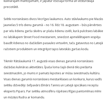
kulinārajam mantojumam, ir jāpatur esošajā formā un vēsturiskajā
precizitātē.
Svētki norisināsies divos Vecrīgas laukumos. Auto stāvlaukums pie Mazās
Jaunielas 5 trīs dienu garumā – no 16. līdz 18. augustam – būs pārvērties
par ielu ēdienu garšu skvēru ar plašu ēdienu izvēli, kurā pulcēsies labākie
no labākajiem Street Food meistariem, sniedzot apmeklētajiem iespēju
baudīt ēdienus no dažādām pasaules virtuvēm, taču gatavotus no Latvijā
ražotiem produktiem un integrējot tajos latviskās garšas kodu.
Tikmēr Rātslaukumā 17. augustā visas dienas garumā norisināsies
dažādas kulināras aktivitātes. Īpaša loma šajā dienā tiks piešķirta
sviestmaizēm, jo mums ir pamats lepoties ar mūsu sviestmaižu kultūru.
Visas dienas garumā norisināsies meistarklases un konkursi, kurus vadīs
svētku dižvedēji: šefpavārs Elmārs Tannis un Latvijā spicākais recepšu
eksperts Pipars. Par svētku atmosfēru rūpēsies Rīgas pantomīmas mīmi
un mūziķis Rudra ar komandu.