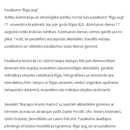
Pasākums “Rīga aug”
Svētku kulminācija un vērienīgākā svinību norise būs pasākums “Rīga aug”
11. novembra krastmalā, kur par godu Rīgas 823. dzimšanas dienai 17.
augustā notiks krāšņas svinības. Dzimšanas dienas ciemiņi gaidīti jau no
plkst. 14.00, lai piedalītos aizraujošās aktivitātēs, baudītu mūziķu
uzstāšanos un izklaides pasākumus visas dienas garumā.
Pasākuma teritorijā no Lielā Kristapa statujas līdz pat Akmens tiltam
ikvienam būs iespēja iesaistīties daudzveidīgās aktivitātēs: garākās
mīlestības vēstules rakstīšanā Rīgai, fotografēties un iemūžināt sevi
interaktīvos foto rāmjos ar Rīgas ainavām, veidot oriģinālas apdrukas
sietspiedes darbnīcā, iesaistīties ielu mākslas objekta veidošanā.
Savukārt “Mazajos krastu mačos” uz jautrām aktivitātēm ģimenes ar
bērniem aicinās un atrakcijas vadīs Dante Pecolli, Ufo, Ainārs Ančevskis,
Gints Grāvelis, Jānis Blūms un Lauris Dārziņš. Pasākuma skatītājus
pārsteigs arī plaša muzikālā programma. Rīga aug, un arī pasākuma