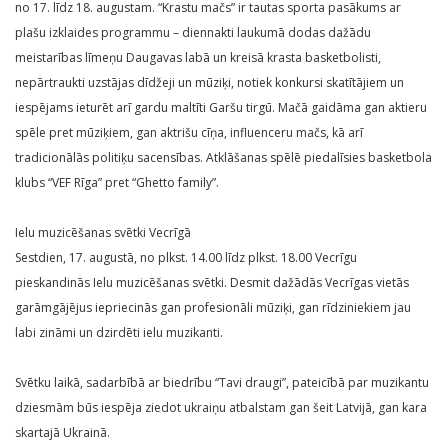
no 17. līdz 18. augustam. “Krastu mačs” ir tautas sporta pasākums ar
plašu izklaides programmu – diennakti laukumā dodas dažādu
meistarības līmeņu Daugavas labā un kreisā krasta basketbolisti,
nepārtraukti uzstājas dīdžeji un mūziķi, notiek konkursi skatītājiem un
iespējams ieturēt arī gardu maltīti Garšu tirgū. Mačā gaidāma gan aktieru
spēle pret mūziķiem, gan aktrišu cīņa, influenceru mačs, kā arī
tradicionālās politiķu sacensības. Atklāšanas spēlē piedalīsies basketbola
klubs “VEF Rīga” pret “Ghetto family”.
Ielu muzicēšanas svētki Vecrīgā
Sestdien, 17. augustā, no plkst. 14.00 līdz plkst. 18.00 Vecrīgu
pieskandinās Ielu muzicēšanas svētki. Desmit dažādās Vecrīgas vietās
garāmgājējus iepriecinās gan profesionāli mūziķi, gan rīdziniekiem jau
labi zināmi un dzirdēti ielu muzikanti.
Svētku laikā, sadarbībā ar biedrību “Tavi draugi”, pateicībā par muzikantu
dziesmām būs iespēja ziedot ukraiņu atbalstam gan šeit Latvijā, gan kara
skartajā Ukrainā.