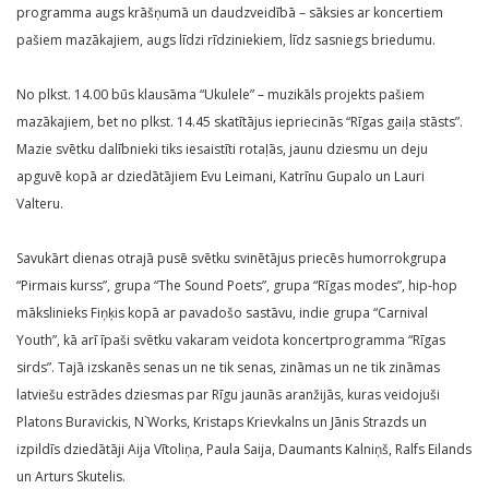
programma augs krāšņumā un daudzveidībā – sāksies ar koncertiem
pašiem mazākajiem, augs līdzi rīdziniekiem, līdz sasniegs briedumu.
No plkst. 14.00 būs klausāma “Ukulele” – muzikāls projekts pašiem
mazākajiem, bet no plkst. 14.45 skatītājus iepriecinās “Rīgas gaiļa stāsts”.
Mazie svētku dalībnieki tiks iesaistīti rotaļās, jaunu dziesmu un deju
apguvē kopā ar dziedātājiem Evu Leimani, Katrīnu Gupalo un Lauri
Valteru.
Savukārt dienas otrajā pusē svētku svinētājus priecēs humorrokgrupa
“Pirmais kurss”, grupa “The Sound Poets”, grupa “Rīgas modes”, hip-hop
mākslinieks Fiņķis kopā ar pavadošo sastāvu, indie grupa “Carnival
Youth”, kā arī īpaši svētku vakaram veidota koncertprogramma “Rīgas
sirds”. Tajā izskanēs senas un ne tik senas, zināmas un ne tik zināmas
latviešu estrādes dziesmas par Rīgu jaunās aranžijās, kuras veidojuši
Platons Buravickis, N`Works, Kristaps Krievkalns un Jānis Strazds un
izpildīs dziedātāji Aija Vītoliņa, Paula Saija, Daumants Kalniņš, Ralfs Eilands
un Arturs Skutelis.