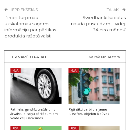
IEPRIEKŠĒJAIS
TĀLĀK
Pircēji turpmāk
Swedbank: kabatas
uzskatāmāk saņems
nauda pusaudzim – vidēji
informāciju par pārtikas
34 eiro mēnesī
produkta ražotājvalsti
TEV VARĒTU PATIKT
Vairāk No Autora
RĪGĀ
RĪGĀ
Ratnieks: gandrīz trešdaļu no
Rīgā sākti darbi pie jaunu
ārvalstu pilsoņu pārkāpumiem
luksoforu objektu izbūves
veido ceļu satiksmes…
RĪGĀ
RĪGĀ