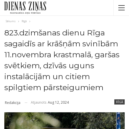
Sākums
Rīgā
823.dzimšanas dienu Rīga
sagaidīs ar krāšņām svinībām
11.novembra krastmalā, garšas
svētkiem, dzīvās uguns
instalācijām un citiem
spilgtiem pārsteigumiem
Atjaunots
Aug 12, 2024
RĪGĀ
Redakcija