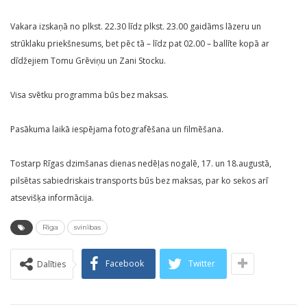
Vakara izskaņā no plkst. 22.30 līdz plkst. 23.00 gaidāms lāzeru un
strūklaku priekšnesums, bet pēc tā – līdz pat 02.00 – ballīte kopā ar
dīdžejiem Tomu Grēviņu un Zani Stocku.
Visa svētku programma būs bez maksas.
Pasākuma laikā iespējama fotografēšana un filmēšana.
Tostarp Rīgas dzimšanas dienas nedēļas nogalē, 17. un 18.augustā,
pilsētas sabiedriskais transports būs bez maksas, par ko sekos arī
atsevišķa informācija.
Rīga
svinības
Facebook
Twitter
Dalīties