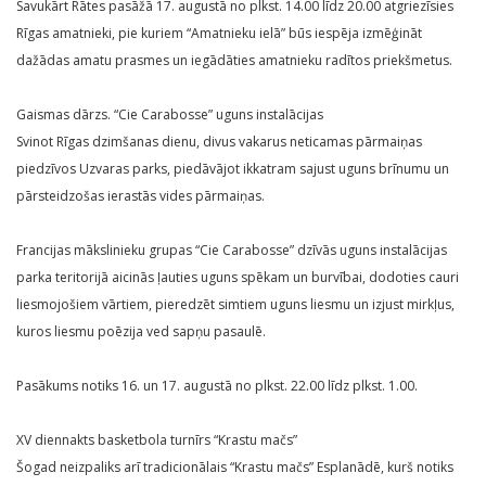
Savukārt Rātes pasāžā 17. augustā no plkst. 14.00 līdz 20.00 atgriezīsies
Rīgas amatnieki, pie kuriem “Amatnieku ielā” būs iespēja izmēģināt
dažādas amatu prasmes un iegādāties amatnieku radītos priekšmetus.
Gaismas dārzs. “Cie Carabosse” uguns instalācijas
Svinot Rīgas dzimšanas dienu, divus vakarus neticamas pārmaiņas
piedzīvos Uzvaras parks, piedāvājot ikkatram sajust uguns brīnumu un
pārsteidzošas ierastās vides pārmaiņas.
Francijas mākslinieku grupas “Cie Carabosse” dzīvās uguns instalācijas
parka teritorijā aicinās ļauties uguns spēkam un burvībai, dodoties cauri
liesmojošiem vārtiem, pieredzēt simtiem uguns liesmu un izjust mirkļus,
kuros liesmu poēzija ved sapņu pasaulē.
Pasākums notiks 16. un 17. augustā no plkst. 22.00 līdz plkst. 1.00.
XV diennakts basketbola turnīrs “Krastu mačs”
Šogad neizpaliks arī tradicionālais “Krastu mačs” Esplanādē, kurš notiks