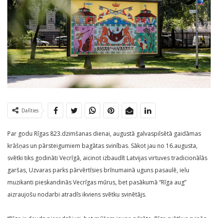
Dalīties
Par godu Rīgas 823.dzimšanas dienai, augustā galvaspilsētā gaidāmas
krāšņas un pārsteigumiem bagātas svinības. Sākot jau no 16.augusta,
svētki tiks godināti Vecrīgā, aicinot izbaudīt Latvijas virtuves tradicionālās
garšas, Uzvaras parks pārvērtīsies brīnumainā uguns pasaulē, ielu
muzikanti pieskandinās Vecrīgas mūrus, bet pasākumā “Rīga aug”
aizraujošu nodarbi atradīs ikviens svētku svinētājs.