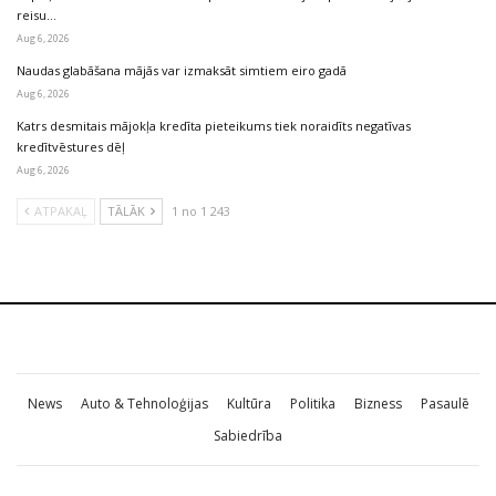
reisu…
Aug 6, 2026
Naudas glabāšana mājās var izmaksāt simtiem eiro gadā
Aug 6, 2026
Katrs desmitais mājokļa kredīta pieteikums tiek noraidīts negatīvas
kredītvēstures dēļ
Aug 6, 2026
ATPAKAĻ
TĀLĀK
1 no 1 243
News
Auto & Tehnoloģijas
Kultūra
Politika
Bizness
Pasaulē
Sabiedrība