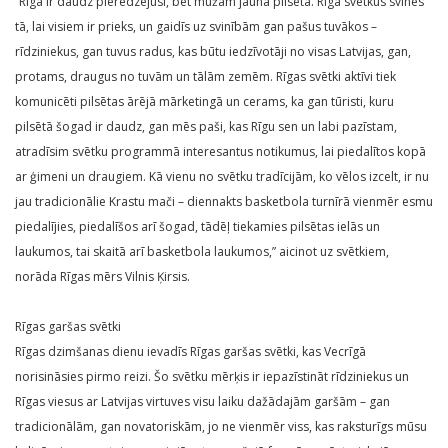
“Rīga ir daudz pieredzējusi, bet mūžam jauna pilsēta. Rīga svētkus svinēs
tā, lai visiem ir prieks, un gaidīs uz svinībām gan pašus tuvākos –
rīdziniekus, gan tuvus radus, kas būtu iedzīvotāji no visas Latvijas, gan,
protams, draugus no tuvām un tālām zemēm. Rīgas svētki aktīvi tiek
komunicēti pilsētas ārējā mārketingā un cerams, ka gan tūristi, kuru
pilsētā šogad ir daudz, gan mēs paši, kas Rīgu sen un labi pazīstam,
atradīsim svētku programmā interesantus notikumus, lai piedalītos kopā
ar ģimeni un draugiem. Kā vienu no svētku tradīcijām, ko vēlos izcelt, ir nu
jau tradicionālie Krastu mači – diennakts basketbola turnīrā vienmēr esmu
piedalījies, piedalīšos arī šogad, tādēļ tiekamies pilsētas ielās un
laukumos, tai skaitā arī basketbola laukumos,” aicinot uz svētkiem,
norāda Rīgas mērs Vilnis Ķirsis.
Rīgas garšas svētki
Rīgas dzimšanas dienu ievadīs Rīgas garšas svētki, kas Vecrīgā
norisināsies pirmo reizi. Šo svētku mērķis ir iepazīstināt rīdziniekus un
Rīgas viesus ar Latvijas virtuves visu laiku dažādajām garšām – gan
tradicionālām, gan novatoriskām, jo ne vienmēr viss, kas raksturīgs mūsu