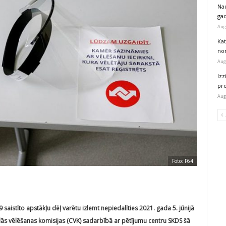
Na
ga
Aug
Kat
nor
Aug
Izz
pr
Aug
Foto: F64
19 saistīto apstākļu dēļ varētu izlemt nepiedalīties 2021. gada 5. jūnijā
lās vēlēšanas komisijas (CVK) sadarbībā ar pētījumu centru SKDS šā