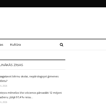
as
Kultūra
UNĀKĀS ZIŅAS
sagatavot bērnu skolai, nepārslogojot ģimenes
džetu?
 6, 2026
tiņos mēnešos Vivi vilcienos pārvadāti 12 miljoni
ažieru; jūlijā 97,4 % reisu…
 6, 2026