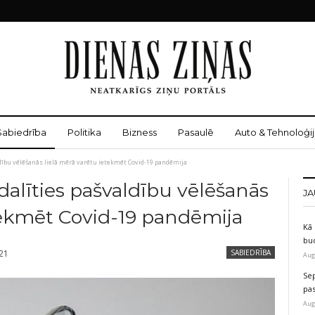
Sabiedrība
Politika
Bizness
Pasaulē
Auto & Tehnoloģij
aldību vēlēšanās lielā mērā varētu ietekmēt Covid-19 pandēmija
edalīties pašvaldību vēlēšanās
JA
tekmēt Covid-19 pandēmija
Kā 
bu
021
SABIEDRĪBA
Aug
Sep
pas
Aug