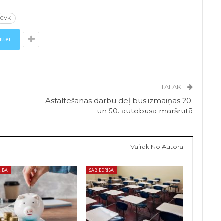
CVK
itter
TĀLĀK
Asfaltēšanas darbu dēļ būs izmaiņas 20.
un 50. autobusa maršrutā
Vairāk No Autora
RĪBA
SABIEDRĪBA