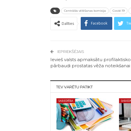
Centrālās vēlēšanas komisija
Covid-19
Facebook
Tw
Dalīties
IEPRIEKŠĒJAIS
Ievieš valsts apmaksātu profilaktisko
pārbaudi prostatas vēža noteikšanai
TEV VARĒTU PATIKT
SABIEDRĪBA
SABIED