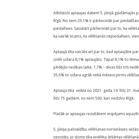
Atbilstoši aptaujas datiem 5. jūnijā gaidāmajās p
Rīgā. No tiem 25,1% ir pārliecināti par piedalīša
piedalīsies. Savukārt pārliecināti par to, ka vēl
ka vairāk ticams, ka vēlēšanās nepiedalīsies. Vien
Aptaujā tika vaicāts arī par to, kad aptaujātie p
izvēli izdara 8,1% aptaujāto. Tāpat 8,1% šo lēmu
pēdējās nedēļas laikā, 7,7% – divas līdz trīs ne
35,5% to izdara agrāk nekā mēnesi pirms vēlēš
Aptauja tika veikta no 2021. gada 19. līdz 31. mar
līdz 75 gadiem, no tiem 593, kuri nedzīvo Rīgā.
Plašāk ar aptaujas rezultātiem iespējams iepazī
5. jūnija pašvaldību vēlēšanas norisināsies sešā
nenotiks, jo dome tika ievēlēta ārkārtas vēlēšan