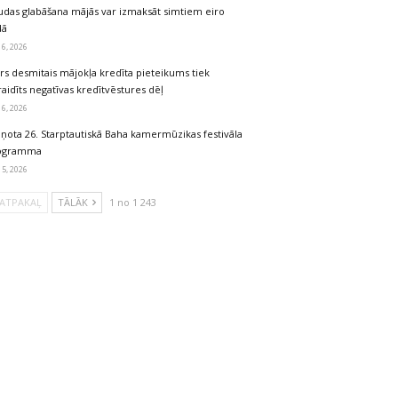
udas glabāšana mājās var izmaksāt simtiem eiro
dā
 6, 2026
rs desmitais mājokļa kredīta pieteikums tiek
aidīts negatīvas kredītvēstures dēļ
 6, 2026
iņota 26. Starptautiskā Baha kamermūzikas festivāla
ogramma
 5, 2026
ATPAKAĻ
TĀLĀK
1 no 1 243