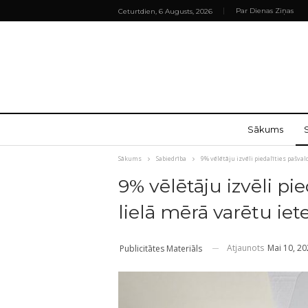
Par Dienas Ziņas
Ceturtdien, 6 Augusts, 2026
Sākums
Sākums
Sabiedrība
9% vēlētāju izvēli piedalīties pašv
9% vēlētāju izvēli pi
lielā mērā varētu ie
Atjaunots
Mai 10, 2
Publicitātes Materiāls