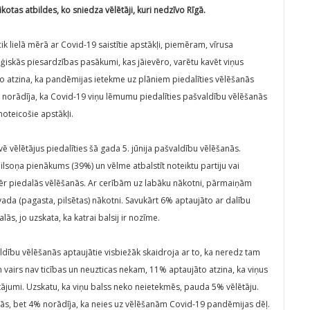
otas atbildes, ko sniedza vēlētāji, kuri nedzīvo Rīgā.
cik lielā mērā ar Covid-19 saistītie apstākļi, piemēram, vīrusa
oģiskās piesardzības pasākumi, kas jāievēro, varētu kavēt viņus
o atzina, ka pandēmijas ietekme uz plāniem piedalīties vēlēšanās
u norādīja, ka Covid-19 viņu lēmumu piedalīties pašvaldību vēlēšanās
oteicošie apstākļi.
vē vēlētājus piedalīties šā gada 5. jūnija pašvaldību vēlēšanās.
pilsoņa pienākums (39%) un vēlme atbalstīt noteiktu partiju vai
ēr piedalās vēlēšanās. Ar cerībām uz labāku nākotni, pārmaiņām
ada (pagasta, pilsētas) nākotni. Savukārt 6% aptaujāto ar dalību
ās, jo uzskata, ka katrai balsij ir nozīme.
ldību vēlēšanās aptaujātie visbiežāk skaidroja ar to, ka neredz tam
 vairs nav ticības un neuzticas nekam, 11% aptaujāto atzina, ka viņus
autājumi. Uzskatu, ka viņu balss neko neietekmēs, pauda 5% vēlētāju.
ās, bet 4% norādīja, ka neies uz vēlēšanām Covid-19 pandēmijas dēļ.