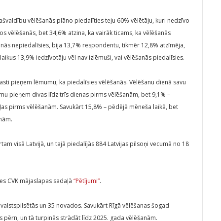
ašvaldību vēlēšanās plāno piedalīties teju 60% vēlētāju, kuri nedzīvo
nos vēlēšanās, bet 34,6% atzina, ka vairāk ticams, ka vēlēšanās
ēšanās nepiedalīsies, bija 13,7% respondentu, tikmēr 12,8% atzīmēja,
laikus 13,9% iedzīvotāju vēl nav izlēmuši, vai vēlēšanās piedalīsies.
arasti pieņem lēmumu, ka piedalīsies vēlēšanās. Vēlēšanu dienā savu
mu pieņem divas līdz trīs dienas pirms vēlēšanām, bet 9,1% –
dēļas pirms vēlēšanām. Savukārt 15,8% – pēdējā mēneša laikā, bet
anām.
tam visā Latvijā, un tajā piedalījās 884 Latvijas pilsoņi vecumā no 18
ties CVK mājaslapas sadaļā
“Pētījumi”
.
s valstspilsētās un 35 novados. Savukārt Rīgā vēlēšanas šogad
ās pērn, un tā turpinās strādāt līdz 2025. gada vēlēšanām.