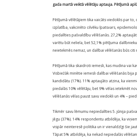
gada martā veiktā vēlētāju aptauja. Pētījumā aplūk
Pētījumā vēlētājiem tika vaicāts viedoklis par to, 
izplatība, vakcinēto cilvēku īpatsvars, epidemiol
piedalīties pašvaldību vēlēšanās. 27,2% aptaujāt
varētu būt neliela, bet 52,1% pētījuma dalībniek
neietekmēs nemaz, un dalībai vēlēšanās būs citi n
Pētījumā tika skaidroti iemesli, kas mudina vai ka
Visbiežāk minētie iemesli dalībai vēlēšanās bija 
kandidātu (17%). 11% aptaujāto atzina, ka vienm
piedalās 10% vēlētāju, bet 9% vēlas ietekmēt nov
vēlēšanās vēlas paust savu viedokli un 4% – piedal
Tikmēr savu lēmumu nepiedalīties 5. jūnija pašva
jēgu (37%). 14% respondentu atbildēja, ka viņiem
vispār neinteresē politika un ir vienaldzīgi šie j
Tāpat 5% atbildēja, ka nekad nepiedalās vēlēšan