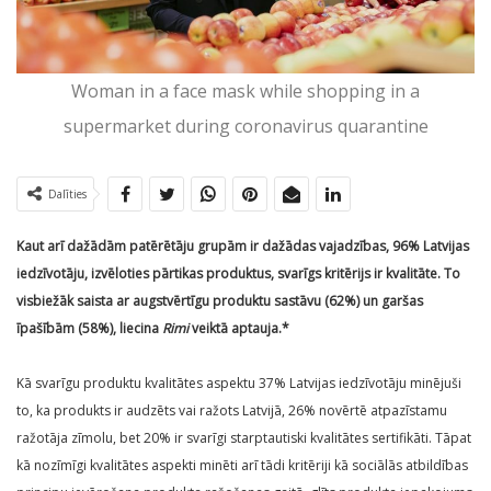
Woman in a face mask while shopping in a
supermarket during coronavirus quarantine
Dalīties
Kaut arī dažādām patērētāju grupām ir dažādas vajadzības, 96% Latvijas
iedzīvotāju, izvēloties pārtikas produktus, svarīgs kritērijs ir kvalitāte. To
visbiežāk saista ar augstvērtīgu produktu sastāvu (62%) un garšas
īpašībām (58%), liecina
Rimi
veiktā
aptauja
.*
Kā svarīgu produktu kvalitātes aspektu 37% Latvijas iedzīvotāju minējuši
to, ka produkts ir audzēts vai ražots Latvijā, 26% novērtē atpazīstamu
ražotāja zīmolu, bet 20% ir svarīgi starptautiski kvalitātes sertifikāti. Tāpat
kā nozīmīgi kvalitātes aspekti minēti arī tādi kritēriji kā sociālās atbildības