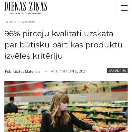
Sākums
Sabiedrība
96% pircēju kvalitāti uzskata
par būtisku pārtikas produktu
izvēles kritēriju
Atjaunots
Okt 5, 2021
SABIEDRĪBA
Publicitātes Materiāls