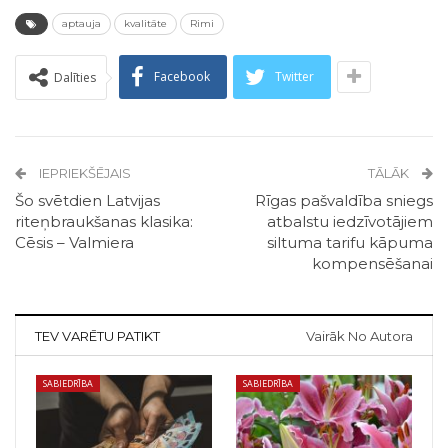
aptauja
kvalitāte
Rimi
Facebook
Twitter
Dalīties
IEPRIEKŠĒJAIS
TĀLĀK
Šo svētdien Latvijas
Rīgas pašvaldība sniegs
riteņbraukšanas klasika:
atbalstu iedzīvotājiem
Cēsis – Valmiera
siltuma tarifu kāpuma
kompensēšanai
TEV VARĒTU PATIKT
Vairāk No Autora
SABIEDRĪBA
SABIEDRĪBA