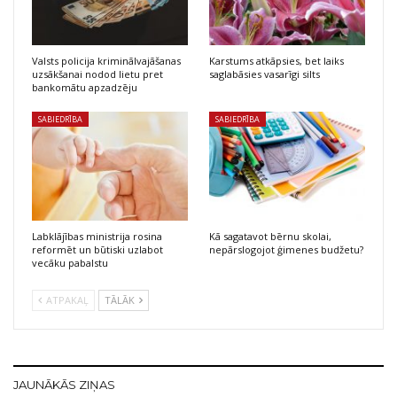
Valsts policija kriminālvajāšanas
Karstums atkāpsies, bet laiks
uzsākšanai nodod lietu pret
saglabāsies vasarīgi silts
bankomātu apzadzēju
SABIEDRĪBA
SABIEDRĪBA
Labklājības ministrija rosina
Kā sagatavot bērnu skolai,
reformēt un būtiski uzlabot
nepārslogojot ģimenes budžetu?
vecāku pabalstu
ATPAKAĻ
TĀLĀK
JAUNĀKĀS ZIŅAS