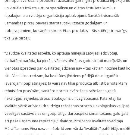
principu ievērošana produkta ražošanas gaitā, glīts produkta iepakojums
un vizuālais izskats, uztura speciālistu un diētas ārstu ieteikumi uz
iepakojuma un vietējo organizāciju apbalvojumi. Savukārt vismazāk
uzmanības pircēji pievērš starptautisku izstāžu godalgām un
apbalvojumiem, ko saņēmis konkrētais produkts, – šis kritērijs ir svarīgs
tikai 2% pircēju.
“Daudzie kvalitātes aspekti, ko aptaujā minējuši Latvijas iedzīvotāji,
uzskatāmi parāda, ka pircēju vēlmes pēdējos gados ir ļoti mainījušās un
vienotas izpratnes par kvalitātes jēdzienu nav – tas katram nozīmē kaut ko
citu. Vienlaikus redzam, ka kvalitātes jēdziens pēdējā desmitgadē ir
ievērojami paplašinājies: tā vairs nav tikai produkta atbilstība noteiktām
tehniskām prasībām, sanitāro normu ievērošana ražošanas gaitā,
nekaitīgas izejvielas, drošs iepakojums un uzglabāšana. Patērētāji kā
kvalitāti vērtē arī videi draudzīgu ražošanas procesu, ekoloģiskas vai īpaši
veselīgas sastāvdaļas un godprātīgu darbaspēka izmantošanu, galu galā
arī paša uzņēmuma reputāciju,” skaidro
Rimi Latvia
Kvalitātes vadītāja
Māra Tamane. Viņa uzsver – šobrīd zem vārda “kvalitāte” patērētājs meklē