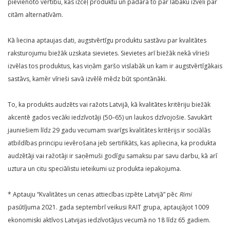
pievienoto vērtību, kas izceļ produktu un padara to par labāku izvēli pār
citām alternatīvām.
Kā liecina aptaujas dati, augstvērtīgu produktu sastāvu par kvalitātes
raksturojumu biežāk uzskata sievietes. Sievietes arī biežāk nekā vīrieši
izvēlas tos produktus, kas viņām garšo vislabāk un kam ir augstvērtīgākais
sastāvs, kamēr vīrieši savā izvēlē mēdz būt spontānāki.
To, ka produkts audzēts vai ražots Latvijā, kā kvalitātes kritēriju biežāk
akcentē gados vecāki iedzīvotāji (50–65) un laukos dzīvojošie. Savukārt
jauniešiem līdz 29 gadu vecumam svarīgs kvalitātes kritērijs ir sociālās
atbildības principu ievērošana jeb sertifikāts, kas apliecina, ka produkta
audzētāji vai ražotāji ir saņēmuši godīgu samaksu par savu darbu, kā arī
uztura un citu speciālistu ieteikumi uz produkta iepakojuma.
* Aptauju “Kvalitātes un cenas attiecības izpēte Latvijā” pēc
Rimi
pasūtījuma 2021. gada septembrī veikusi RAIT grupa, aptaujājot 1009
ekonomiski aktīvos Latvijas iedzīvotājus vecumā no 18 līdz 65 gadiem.