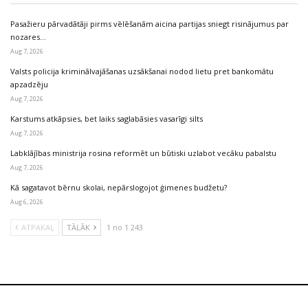
Pasažieru pārvadātāji pirms vēlēšanām aicina partijas sniegt risinājumus par
nozares…
Aug 7, 2026
Valsts policija kriminālvajāšanas uzsākšanai nodod lietu pret bankomātu
apzadzēju
Aug 7, 2026
Karstums atkāpsies, bet laiks saglabāsies vasarīgi silts
Aug 7, 2026
Labklājības ministrija rosina reformēt un būtiski uzlabot vecāku pabalstu
Aug 7, 2026
Kā sagatavot bērnu skolai, nepārslogojot ģimenes budžetu?
Aug 6, 2026
ATPAKAĻ
TĀLĀK
1 no 1 243