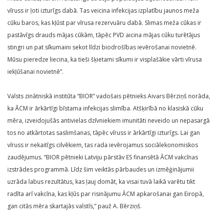
vīruss ir ļoti izturīgs dabā. Tas veicina infekcijas izplatību jaunos meža
cūku baros, kas kļūst par vīrusa rezervuāru dabā. Slimas meža cūkas ir
pastāvīgs drauds mājas cūkām, tāpēc PVD aicina mājas cūku turētājus
stingri un pat sīkumaini sekot līdzi biodrošības ievērošanai novietnē.
Mūsu pieredze liecina, ka tieši šķietami sīkumi ir visplašākie vārti vīrusa
iekļūšanai novietnē”.
Valsts zinātniskā institūta “BIOR” vadošais pētnieks Aivars Bērziņš norāda,
ka ĀCM ir ārkārtīgi bīstama infekcijas slimība. Atšķirībā no klasiskā cūku
mēra, izveidojušās antivielas dzīvniekiem imunitāti neveido un nepasargā
tos no atkārtotas saslimšanas, tāpēc vīruss ir ārkārtīgi izturīgs. Lai gan
vīruss ir nekaitīgs cilvēkiem, tas rada ievērojamus sociālekonomiskos
zaudējumus. “BIOR pētnieki Latviju pārstāv ES finansētā ĀCM vakcīnas
izstrādes programmā. Līdz šim veiktās pārbaudes un izmēģinājumii
uzrāda labus rezultātus, kas ļauj domāt, ka visai tuvā laikā varētu tikt
radīta arī vakcīna, kas kļūs par risinājumu ĀCM apkarošanai gan Eiropā,
gan citās mēra skartajās valstīs,” pauž A. Bērziņš.