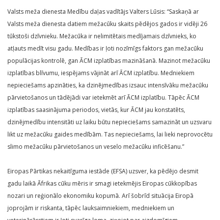
Valsts meža dienesta Medību daļas vadītājs Valters Lūsis: “Saskaņā ar
Valsts meža dienesta datiem mežacūku skaits pēdējos gados ir vidēji 26
tūkstoši dzīvnieku. Mežacūka ir nelimitētais medījamais dzīvnieks, ko
atļauts medīt visu gadu. Medības ir ļoti nozīmīgs faktors gan mežacūku
populācijas kontrolē, gan ĀCM izplatības mazināšanā. Mazinot mežacūku
izplatības blīvumu, iespējams vājināt arī ĀCM izplatību. Medniekiem
nepieciešams apzināties, ka dzinējmedības izsauc intensīvāku mežacūku
pārvietošanos un tādējādi var ietekmēt arī ĀCM izplatību. Tāpēc ĀCM
izplatības saasinājuma periodos, vietās, kur ĀCM jau konstatēts,
dzinējmedību intensitāti uz laiku būtu nepieciešams samazināt un uzsvaru
likt uz mežacūku gaides medībām. Tas nepieciešams, lai lieki neprovocētu
slimo mežacūku pārvietošanos un veselo mežacūku inficēšanu.”
Eiropas Pārtikas nekaitīguma iestāde (EFSA) uzsver, ka pēdējo desmit
gadu laikā Āfrikas cūku mēris ir smagi ietekmējis Eiropas cūkkopības
nozari un reģionālo ekonomiku kopumā. Arī šobrīd situācija Eiropā
joprojām ir riskanta, tāpēc lauksaimniekiem, medniekiem un