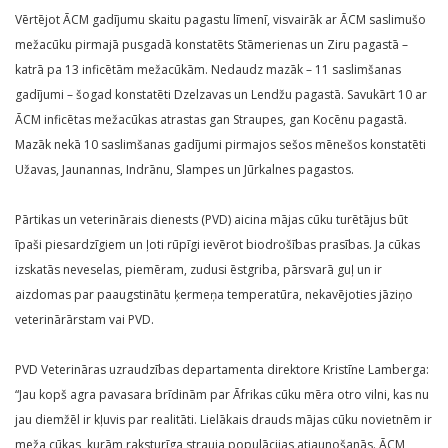
Vērtējot ĀCM gadījumu skaitu pagastu līmenī, visvairāk ar ĀCM saslimušo
mežacūku pirmajā pusgadā konstatēts Stāmerienas un Ziru pagastā –
katrā pa 13 inficētām mežacūkām. Nedaudz mazāk – 11 saslimšanas
gadījumi – šogad konstatēti Dzelzavas un Lendžu pagastā. Savukārt 10 ar
ĀCM inficētas mežacūkas atrastas gan Straupes, gan Kocēnu pagastā.
Mazāk nekā 10 saslimšanas gadījumi pirmajos sešos mēnešos konstatēti
Užavas, Jaunannas, Indrānu, Slampes un Jūrkalnes pagastos.
Pārtikas un veterinārais dienests (PVD) aicina mājas cūku turētājus būt
īpaši piesardzīgiem un ļoti rūpīgi ievērot biodrošības prasības. Ja cūkas
izskatās neveselas, piemēram, zudusi ēstgriba, pārsvarā guļ un ir
aizdomas par paaugstinātu ķermeņa temperatūra, nekavējoties jāziņo
veterinārārstam vai PVD.
PVD Veterināras uzraudzības departamenta direktore Kristīne Lamberga:
“Jau kopš agra pavasara brīdinām par Āfrikas cūku mēra otro vilni, kas nu
jau diemžēl ir kļuvis par realitāti. Lielākais drauds mājas cūku novietnēm ir
meža cūkas, kurām raksturīga strauja populācijas atjaunošanās. ĀCM