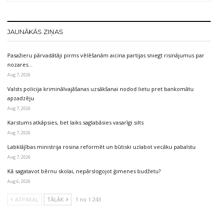
JAUNĀKĀS ZIŅAS
Pasažieru pārvadātāji pirms vēlēšanām aicina partijas sniegt risinājumus par
nozares…
Aug 7, 2026
Valsts policija kriminālvajāšanas uzsākšanai nodod lietu pret bankomātu
apzadzēju
Aug 7, 2026
Karstums atkāpsies, bet laiks saglabāsies vasarīgi silts
Aug 7, 2026
Labklājības ministrija rosina reformēt un būtiski uzlabot vecāku pabalstu
Aug 7, 2026
Kā sagatavot bērnu skolai, nepārslogojot ģimenes budžetu?
Aug 6, 2026
ATPAKAĻ
TĀLĀK
1 no 1 243