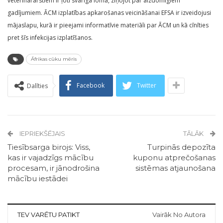
veterinārārstiem ir ļoti svarīga loma, ziņojot par aizdomīgiem
gadījumiem. ĀCM izplatības apkarošanas veicināšanai EFSA ir izveidojusi
mājaslapu, kurā ir pieejami informatīvie materiāli par ĀCM un kā cīnīties
pret šīs infekcijas izplatīšanos.
Āfrikas cūku mēris
Facebook
Twitter
Dalīties
IEPRIEKŠĒJAIS
TĀLĀK
Tiesībsarga birojs: Viss,
Turpinās depozīta
kas ir vajadzīgs mācību
kuponu atprečošanas
procesam, ir jānodrošina
sistēmas atjaunošana
mācību iestādei
TEV VARĒTU PATIKT
Vairāk No Autora