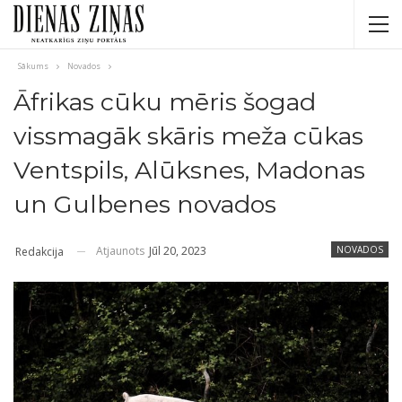
Sākums
Novados
Āfrikas cūku mēris šogad
vissmagāk skāris meža cūkas
Ventspils, Alūksnes, Madonas
un Gulbenes novados
Atjaunots
Jūl 20, 2023
NOVADOS
Redakcija