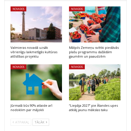
NOVADOS
NOVADOS
Valmieras novadā uzsāk
Mālpils Zemeņu svētki piedāvās
vērienīgu laikmetīgās kultūras
plašu programmu dažādām
attīstības projektu
gaumēm un paaudzēm
NOVADOS
NOVADOS
Jūrmalā būs 90% atlaide arī
“Liepāja 2027” pie Ālandes upes
nodoklim par mājokli
atklāj jaunu mākslas taku
ATPAKAĻ
TĀLĀK