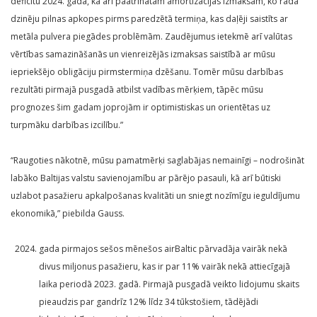
deficītu 2024. gadā, kā arī paātrinātām amortizācijas izmaksām, ko rada
dzinēju pilnas apkopes pirms paredzētā termiņa, kas daļēji saistīts ar
metāla pulvera piegādes problēmām. Zaudējumus ietekmē arī valūtas
vērtības samazināšanās un vienreizējās izmaksas saistībā ar mūsu
iepriekšējo obligāciju pirmstermiņa dzēšanu. Tomēr mūsu darbības
rezultāti pirmajā pusgadā atbilst vadības mērķiem, tāpēc mūsu
prognozes šim gadam joprojām ir optimistiskas un orientētas uz
turpmāku darbības izcilību.”
“Raugoties nākotnē, mūsu pamatmērķi saglabājas nemainīgi – nodrošināt
labāko Baltijas valstu savienojamību ar pārējo pasauli, kā arī būtiski
uzlabot pasažieru apkalpošanas kvalitāti un sniegt nozīmīgu ieguldījumu
ekonomikā,” piebilda Gauss.
gada pirmajos sešos mēnešos airBaltic pārvadāja vairāk nekā
divus miljonus pasažieru, kas ir par 11% vairāk nekā attiecīgajā
laika periodā 2023. gadā. Pirmajā pusgadā veikto lidojumu skaits
pieaudzis par gandrīz 12% līdz 34 tūkstošiem, tādējādi