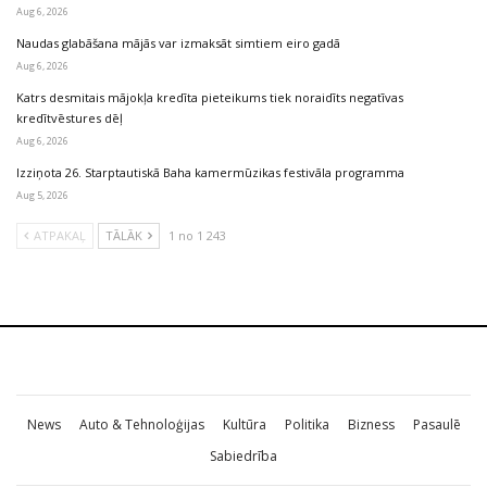
Aug 6, 2026
Naudas glabāšana mājās var izmaksāt simtiem eiro gadā
Aug 6, 2026
Katrs desmitais mājokļa kredīta pieteikums tiek noraidīts negatīvas
kredītvēstures dēļ
Aug 6, 2026
Izziņota 26. Starptautiskā Baha kamermūzikas festivāla programma
Aug 5, 2026
ATPAKAĻ
TĀLĀK
1 no 1 243
News
Auto & Tehnoloģijas
Kultūra
Politika
Bizness
Pasaulē
Sabiedrība