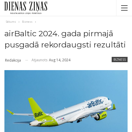
Sākums
Bizness
airBaltic 2024. gada pirmajā
pusgadā rekordaugsti rezultāti
Atjaunots
Aug 14, 2024
BIZNESS
Redakcija