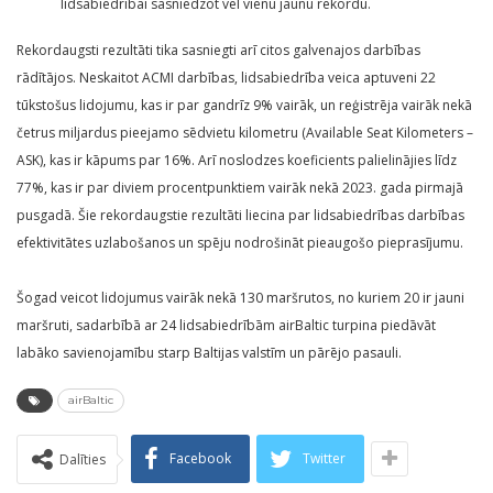
lidsabiedrībai sasniedzot vēl vienu jaunu rekordu.
Rekordaugsti rezultāti tika sasniegti arī citos galvenajos darbības
rādītājos. Neskaitot ACMI darbības, lidsabiedrība veica aptuveni 22
tūkstošus lidojumu, kas ir par gandrīz 9% vairāk, un reģistrēja vairāk nekā
četrus miljardus pieejamo sēdvietu kilometru (Available Seat Kilometers –
ASK), kas ir kāpums par 16%. Arī noslodzes koeficients palielinājies līdz
77%, kas ir par diviem procentpunktiem vairāk nekā 2023. gada pirmajā
pusgadā. Šie rekordaugstie rezultāti liecina par lidsabiedrības darbības
efektivitātes uzlabošanos un spēju nodrošināt pieaugošo pieprasījumu.
Šogad veicot lidojumus vairāk nekā 130 maršrutos, no kuriem 20 ir jauni
maršruti, sadarbībā ar 24 lidsabiedrībām airBaltic turpina piedāvāt
labāko savienojamību starp Baltijas valstīm un pārējo pasauli.
airBaltic
Facebook
Twitter
Dalīties