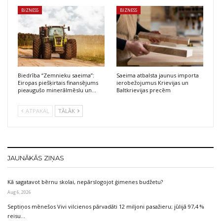
BIZNESS
BIZNESS
Biedrība “Zemnieku saeima”:
Saeima atbalsta jaunus importa
Eiropas piešķirtais finansējums
ierobežojumus Krievijas un
pieaugušo minerālmēslu un…
Baltkrievijas precēm
ATPAKAĻ
TĀLĀK
JAUNĀKĀS ZIŅAS
Kā sagatavot bērnu skolai, nepārslogojot ģimenes budžetu?
Aug 6, 2026
Septiņos mēnešos Vivi vilcienos pārvadāti 12 miljoni pasažieru; jūlijā 97,4 %
reisu…