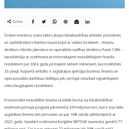
Dalīties
Šodien investoru zvana laikā Latvijas lidsabiedrības airBaltic prezidents
un izpilddirektors Martins Gauss kopā ar valdes locekļiem – finanšu
direktoru Vitoldu Jakovļevu un operatīvās vadības direktoru Paulu Cālīti –
iepazīstināja ar uzņēmuma provizoriskajiem neauditētajiem finanšu
rezultātiem par 2024. gada pirmajiem sešiem mēnešiem, kas noslēdzās
30. jūnijā. Kopumā airBaltic ir saglabājusi spēcīgus biznesa, finanšu un
operacionālās darbības rādītājus pēc pirmajā ceturksnī reģistrētajiem
rekordaugstajiem rezultātiem.
Provizoriskie neauditētie finanšu rezultāti liecina, ka lidsabiedrības
ieņēmumi pirmajā pusgadā pārsniedza 339 miljonus eiro, kas ir visu laiku
augstākais līmenis šim periodam un par 16% vairāk salīdzinājumā ar
2023. gadu. Savukārt uzņēmuma koriģētie EBITDAR sasniedza gandrīz 77
miljonus eiro. Tas ir par aptuveni 22 miljoniem jeb 39% vairāk nekā