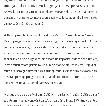
attiecīgajā laika periodā pērn, koriģētajai EBITDAR peļņai sasniedzot
22,6%, kas ir par 3,7 procentpunktiem vairāk nekā 2023. gada pirmajā
pusgadā. Koriģētie EBITDAR sasnieguši visu laiku augstāko līmeni gada
pirmo sešu mēnešu griezumā.
airBaltic prezidents un izpilddirektors Martins Gauss (Martin Gauss):
“Pirmo pusgadu esam iesākuši veiksmīgi, jo ir palielinājies veikto lidojumu
un pasažieru skaits, uzlabota darbība un īpaša uzmanība pievērsta
klientu apkalpošanai. Līdzīgi kā citi nozares uzņēmumi, arī mēs esam
saskārušies ar pieaugošām izmaksām un kapacitātes ierobežojumiem,
tomēr mūsu stratēģiskais fokuss un operacionālā efektivitāte ir ļāvusi
mums veiksmīgi pārvarēt šos izaicinājumus. Turklāt airBaltic darbības
rezultāti pirmajā pusgadā apliecina lidsabiedrības noturību un spēju
pielāgoties un attīstīties dinamiskā tirgus vidē.”
“Neraugoties uz pozitīvajiem rādītājiem, airBaltic finanšu rādītājos ir arī
zaudējumi, kas galvenokārt saistīti ar gaidāmo Pratt & Whitney dzinēju