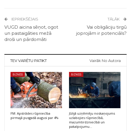
IEPRIEKŠĒJAIS
TĀLĀK
VUGD aicina sēņot, ogot
Vai obligāciju tirgū
un pastaigāties mežā
joprojām ir potenciāls?
droši un pārdomāti
TEV VARĒTU PATIKT
Vairāk No Autora
BIZNESS
BIZNESS
FM: Apstrādes rūpniecība
Jūlijā uzņēmēju noskaņojums
pirmajā pusgadā augusi par 4%
uzlabojies rūpniecībā,
mazumtirdzniecībā un
pakalpojumu…