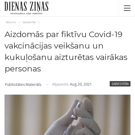
Sākums
Sabiedrība
Aizdomās par fiktīvu Covid-19
vakcinācijas veikšanu un
kukuļošanu aizturētas vairākas
personas
Atjaunots
Aug 20, 2021
SABIEDRĪBA
Publicitātes Materiāls