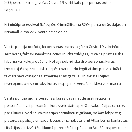
200 personas ir ieguvušas Covid-19 sertifikātu par pirmās potes
saņemšanu.
2
Kriminālprocess kvalificēts pēc Krimināllikuma 326
. panta otrās daļas un
Krimināllikuma 275. panta otrās daļas.
Valsts policija norāda, ka personas, kuras saņēma Covid-19 vakcinācijas
sertifikātu, faktiski nevakcinējoties, ir līdzatbildīgas, jo veica prettiesisku
labuma vai kukuļa došanu. Policija šobrīd skaidro personas, kuras
izmantojušas prettiesisku iespēju par naudu iegūt atzīmi par vakcināciju,
faktiski nevakcinējoties. Izmeklēšanas gaitā jau ir izkristalizējies
ievērojams personu loks, kuras, iespējams, veikušas fiktīvu vakcināciju.
Valsts policija aicina personas, kuras deva naudu ārstnieciskām
personālam vai personām, kuras veic datu apstrādi vakcinācijas centros
par fiktīvo Covid-19 vakcinācijas sertifikātu iegūšanu, pašām labprātīgi
pieteikties policijā un sadarboties ar izmeklētājiem! Atkarībā no konkrētas
situācijas tiks izvērtēta likumā paredzētā iespēja atbrīvot šādas personas