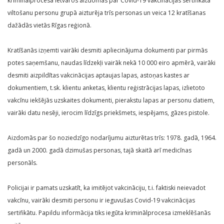
kriminālprocesa ietvaros aizdomās par Covid-19 vakcinācijas sertifikāta
viltošanu personu grupā aizturēja trīs personas un veica 12 kratīšanas
dažādās vietās Rīgas reģionā.
Kratīšanās izņemti vairāki desmiti apliecinājuma dokumenti par pirmās
potes saņemšanu, naudas līdzekļi vairāk nekā 10 000 eiro apmērā, vairāki
desmiti aizpildītas vakcinācijas aptaujas lapas, astoņas kastes ar
dokumentiem, t.sk. klientu anketas, klientu reģistrācijas lapas, izlietoto
vakcīnu iekšējās uzskaites dokumenti, pierakstu lapas ar personu datiem,
vairāki datu nesēji, ierocim līdzīgs priekšmets, iespējams, gāzes pistole.
Aizdomās par šo noziedzīgo nodarījumu aizturētas trīs: 1978. gadā, 1964.
gadā un 2000. gadā dzimušas personas, tajā skaitā arī medicīnas
personāls.
Policijai ir pamats uzskatīt, ka imitējot vakcināciju, t.i. faktiski neievadot
vakcīnu, vairāki desmiti personu ir ieguvušas Covid-19 vakcinācijas
sertifikātu. Papildu informācija tiks iegūta kriminālprocesa izmeklēšanās