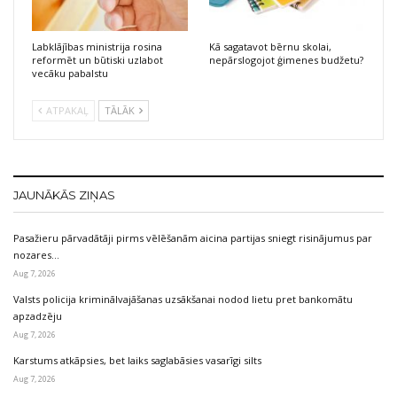
Labklājības ministrija rosina
Kā sagatavot bērnu skolai,
reformēt un būtiski uzlabot
nepārslogojot ģimenes budžetu?
vecāku pabalstu
ATPAKAĻ
TĀLĀK
JAUNĀKĀS ZIŅAS
Pasažieru pārvadātāji pirms vēlēšanām aicina partijas sniegt risinājumus par
nozares…
Aug 7, 2026
Valsts policija kriminālvajāšanas uzsākšanai nodod lietu pret bankomātu
apzadzēju
Aug 7, 2026
Karstums atkāpsies, bet laiks saglabāsies vasarīgi silts
Aug 7, 2026