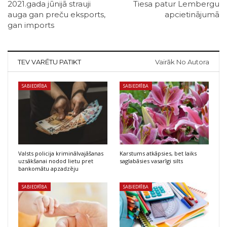
2021.gada jūnijā strauji
Tiesa patur Lembergu
auga gan preču eksports,
apcietinājumā
gan imports
TEV VARĒTU PATIKT
Vairāk No Autora
SABIEDRĪBA
SABIEDRĪBA
Valsts policija kriminālvajāšanas
Karstums atkāpsies, bet laiks
uzsākšanai nodod lietu pret
saglabāsies vasarīgi silts
bankomātu apzadzēju
SABIEDRĪBA
SABIEDRĪBA