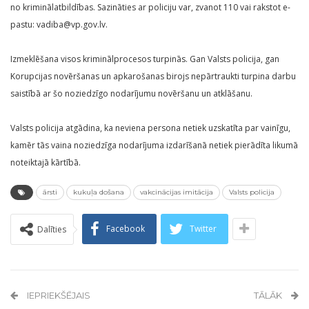
no kriminālatbildības. Sazināties ar policiju var, zvanot 110 vai rakstot e-
pastu: vadiba@vp.gov.lv.
Izmeklēšana visos kriminālprocesos turpinās. Gan Valsts policija, gan
Korupcijas novēršanas un apkarošanas birojs nepārtraukti turpina darbu
saistībā ar šo noziedzīgo nodarījumu novēršanu un atklāšanu.
Valsts policija atgādina, ka neviena persona netiek uzskatīta par vainīgu,
kamēr tās vaina noziedzīga nodarījuma izdarīšanā netiek pierādīta likumā
noteiktajā kārtībā.
ārsti
kukuļa došana
vakcinācijas imitācija
Valsts policija
Facebook
Twitter
Dalīties
IEPRIEKŠĒJAIS
TĀLĀK