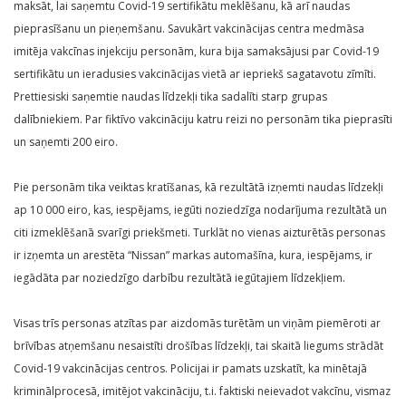
maksāt, lai saņemtu Covid-19 sertifikātu meklēšanu, kā arī naudas
pieprasīšanu un pieņemšanu. Savukārt vakcinācijas centra medmāsa
imitēja vakcīnas injekciju personām, kura bija samaksājusi par Covid-19
sertifikātu un ieradusies vakcinācijas vietā ar iepriekš sagatavotu zīmīti.
Prettiesiski saņemtie naudas līdzekļi tika sadalīti starp grupas
dalībniekiem. Par fiktīvo vakcināciju katru reizi no personām tika pieprasīti
un saņemti 200 eiro.
Pie personām tika veiktas kratīšanas, kā rezultātā izņemti naudas līdzekļi
ap 10 000 eiro, kas, iespējams, iegūti noziedzīga nodarījuma rezultātā un
citi izmeklēšanā svarīgi priekšmeti. Turklāt no vienas aizturētās personas
ir izņemta un arestēta “Nissan” markas automašīna, kura, iespējams, ir
iegādāta par noziedzīgo darbību rezultātā iegūtajiem līdzekļiem.
Visas trīs personas atzītas par aizdomās turētām un viņām piemēroti ar
brīvības atņemšanu nesaistīti drošības līdzekļi, tai skaitā liegums strādāt
Covid-19 vakcinācijas centros. Policijai ir pamats uzskatīt, ka minētajā
kriminālprocesā, imitējot vakcināciju, t.i. faktiski neievadot vakcīnu, vismaz