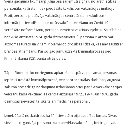
Vienā gadījumā likumsargi jūlijā bija saņēmuši signālu no ārstniecības
personāla, ka ārstam tiek piedāvāts kukulis par vakcinācijas imitāciju.
Proti, persona piedāvāja vakcinācijas centra ārstam kukuli par
informācijas ievadīšanu par otrās vakcīnas veikšanu un Covid-19
sertifikāta noformēšanu, personai neveicot vakcīnas injekciju. Saistībā ar
notikušo aizturēts 1974. gadā dzimis vīrietis. Šī persona ir atzīta par
aizdomās turēto un viņam ir piemēroti drošības līdzekļi, kas nav saistīti ar
brīvības atņemšanu. Par šo gadījumu uzsākts kriminālprocess pēc
Krimināllikuma 323. panta otrās daļas.
Tāpat Ekonomisko noziegumu apkarošanas pārvaldes amatpersonas
iepriekš uzsāktā kriminālprocesā, veicot procesuālas darbības, augusta
sākumā noziedzīgā nodarījuma izdarīšanas brīdī par fiktīvas vakcinācijas
veikšanu kādā vakcinācijas centrā aizturēja 1972., 1974., un 1976. gada
dzimušas sievietes, tai skaitā arī medicīnas personālu.
Izmeklēšanā noskaidrots, ka šīm sievietēm bija sadalītas lomas. Divas
sievietes organizēja personu, kuras nevēlas vakcinētas, bet ir gatavas