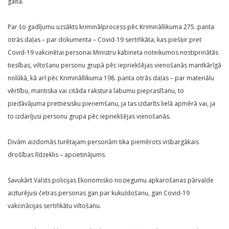
gaitā.
Par šo gadījumu uzsākts kriminālprocess pēc Krimināllikuma 275. panta
otrās daļas – par dokumenta – Covid-19 sertifikāta, kas piešķir pret
Covid-19 vakcinētai personai Ministru kabineta noteikumos nostiprinātās
tiesības, viltošanu personu grupā pēc iepriekšējas vienošanās mantkārīgā
nolūkā, kā arī pēc Krimināllikuma 198. panta otrās daļas – par materiālu
vērtību, mantiska vai citāda rakstura labumu pieprasīšanu, to
piedāvājuma prettiesisku pieņemšanu, ja tas izdarīts lielā apmērā vai, ja
to izdarījusi personu grupa pēc iepriekšējas vienošanās.
Divām aizdomās turētajam personām tika piemērots visbargākais
drošības līdzeklis – apcietinājums.
Savukārt Valsts policijas Ekonomisko noziegumu apkarošanas pārvalde
aizturējusi četras personas gan par kukuļdošanu, gan Covid-19
vakcinācijas sertifikātu viltošanu.