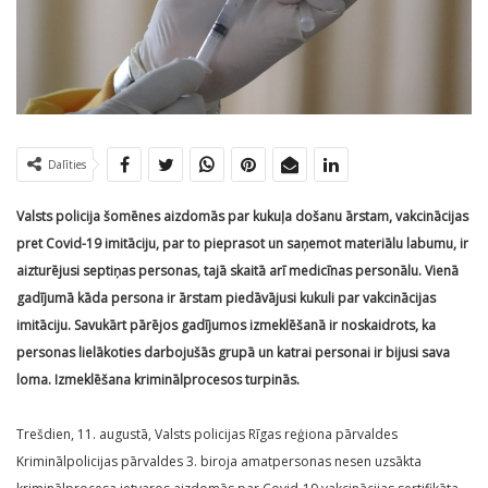
Dalīties
Valsts policija šomēnes aizdomās par kukuļa došanu ārstam, vakcinācijas
pret Covid-19 imitāciju, par to pieprasot un saņemot materiālu labumu, ir
aizturējusi septiņas personas, tajā skaitā arī medicīnas personālu. Vienā
gadījumā kāda persona ir ārstam piedāvājusi kukuli par vakcinācijas
imitāciju. Savukārt pārējos gadījumos izmeklēšanā ir noskaidrots, ka
personas lielākoties darbojušās grupā un katrai personai ir bijusi sava
loma. Izmeklēšana kriminālprocesos turpinās.
Trešdien, 11. augustā, Valsts policijas Rīgas reģiona pārvaldes
Kriminālpolicijas pārvaldes 3. biroja amatpersonas nesen uzsākta