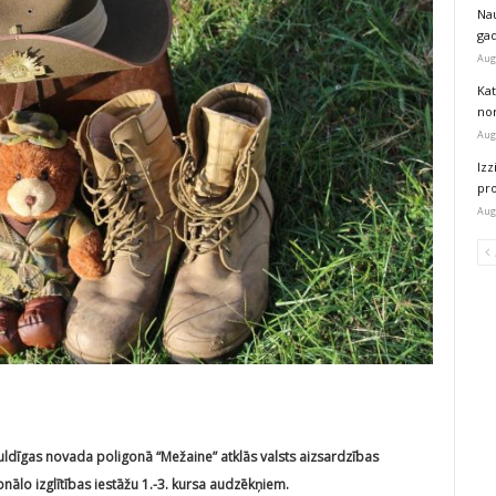
Na
ga
Aug
Kat
nor
Aug
Izz
pr
Aug
s Kuldīgas novada poligonā “Mežaine” atklās valsts aizsardzības
ālo izglītības iestāžu 1.-3. kursa audzēkņiem.