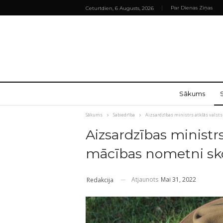
Par Dienas Ziņas
Ceturtdien, 6 Augusts, 2026
Sākums
Sākums
Sabiedrība
Aizsardzības ministrs atklās valst
Aizsardzības ministrs
mācības nometni sk
Atjaunots
Mai 31, 2022
Redakcija