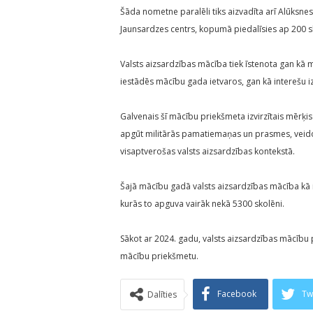
Šāda nometne paralēli tiks aizvadīta arī Alūksne
Jaunsardzes centrs, kopumā piedalīsies ap 200 s
Valsts aizsardzības mācība tiek īstenota gan kā m
iestādēs mācību gada ietvaros, gan kā interešu i
Galvenais šī mācību priekšmeta izvirzītais mērķis 
apgūt militārās pamatiemaņas un prasmes, veidojot 
visaptverošas valsts aizsardzības kontekstā.
Šajā mācību gadā valsts aizsardzības mācība kā iz
kurās to apguva vairāk nekā 5300 skolēni.
Sākot ar 2024. gadu, valsts aizsardzības mācību pl
mācību priekšmetu.
Facebook
Tw
Dalīties