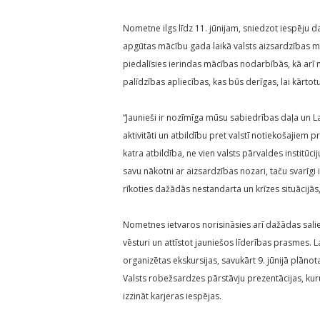
Nometne ilgs līdz 11. jūnijam, sniedzot iespēju d
apgūtas mācību gada laikā valsts aizsardzības m
piedalīsies ierindas mācības nodarbībās, kā ar
palīdzības apliecības, kas būs derīgas, lai kārtot
“Jaunieši ir nozīmīga mūsu sabiedrības daļa un L
aktivitāti un atbildību pret valstī notiekošajiem 
katra atbildība, ne vien valsts pārvaldes institūc
savu nākotni ar aizsardzības nozari, taču svarīgi ir
rīkoties dažādās nestandarta un krīzes situācijās
Nometnes ietvaros norisināsies arī dažādas salied
vēsturi un attīstot jauniešos līderības prasmes. L
organizētas ekskursijas, savukārt 9. jūnijā plāno
Valsts robežsardzes pārstāvju prezentācijas, kur
izzināt karjeras iespējas.