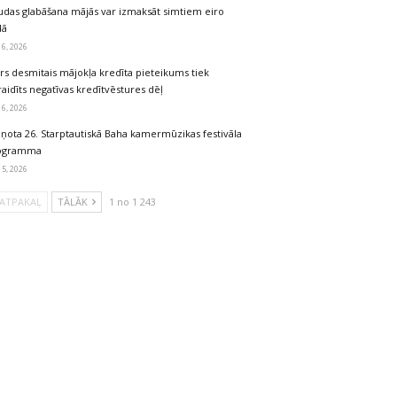
udas glabāšana mājās var izmaksāt simtiem eiro
dā
 6, 2026
rs desmitais mājokļa kredīta pieteikums tiek
aidīts negatīvas kredītvēstures dēļ
 6, 2026
iņota 26. Starptautiskā Baha kamermūzikas festivāla
ogramma
 5, 2026
ATPAKAĻ
TĀLĀK
1 no 1 243