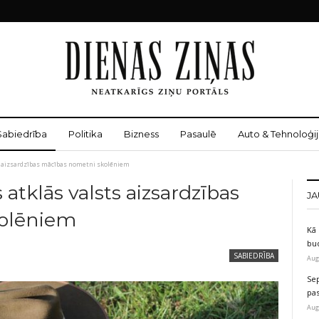
Sabiedrība
Politika
Bizness
Pasaulē
Auto & Tehnoloģij
s aizsardzības mācības nometni skolēniem
 atklās valsts aizsardzības
JA
olēniem
Kā 
bu
SABIEDRĪBA
Aug
Sep
pas
Aug