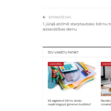
IEPRIEKŠĒJAIS
1. jūnijā atzīmē starptautisko bērnu t
aizsardzības dienu
TEV VARĒTU PATIKT
SABIEDRĪBA
SABIED
Kā sagatavot bērnu skolai,
Naudas 
nepārslogojot ģimenes budžetu?
izmaksā