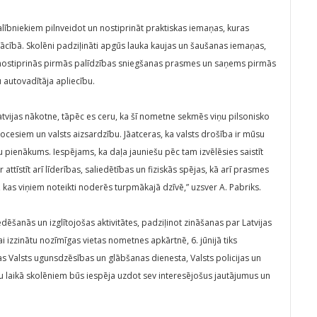
alībniekiem pilnveidot un nostiprināt praktiskas iemaņas, kuras
ācībā. Skolēni padziļināti apgūs lauka kaujas un šaušanas iemaņas,
ī nostiprinās pirmās palīdzības sniegšanas prasmes un saņems pirmās
u autovadītāja apliecību.
atvijas nākotne, tāpēc es ceru, ka šī nometne sekmēs viņu pilsonisko
procesiem un valsts aizsardzību. Jāatceras, ka valsts drošība ir mūsu
iju pienākums. Iespējams, ka daļa jauniešu pēc tam izvēlēsies saistīt
 attīstīt arī līderības, saliedētības un fiziskās spējas, kā arī prasmes
, kas viņiem noteikti noderēs turpmākajā dzīvē,” uzsver A. Pabriks.
ēšanās un izglītojošas aktivitātes, padziļinot zināšanas par Latvijas
ai izzinātu nozīmīgas vietas nometnes apkārtnē, 6. jūnijā tiks
tas Valsts ugunsdzēsības un glābšanas dienesta, Valsts policijas un
u laikā skolēniem būs iespēja uzdot sev interesējošus jautājumus un