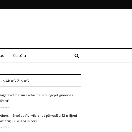
as
Kultūra
UNĀKĀS ZIŅAS
sagatavot bērnu skolai, nepārslogojot ģimenes
džetu?
 6, 2026
tiņos mēnešos Vivi vilcienos pārvadāti 12 miljoni
ažieru; jūlijā 97,4 % reisu…
 6, 2026