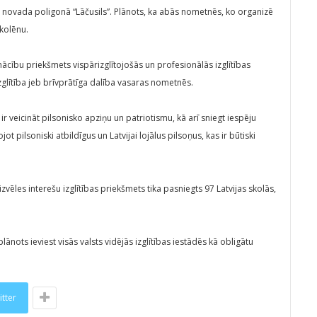
s novada poligonā “Lāčusils”. Plānots, ka abās nometnēs, ko organizē
kolēnu.
ācību priekšmets vispārizglītojošās un profesionālās izglītības
zglītība jeb brīvprātīga dalība vasaras nometnēs.
ir veicināt pilsonisko apziņu un patriotismu, kā arī sniegt iespēju
pilsoniski atbildīgus un Latvijai lojālus pilsoņus, kas ir būtiski
vēles interešu izglītības priekšmets tika pasniegts 97 Latvijas skolās,
ānots ieviest visās valsts vidējās izglītības iestādēs kā obligātu
itter