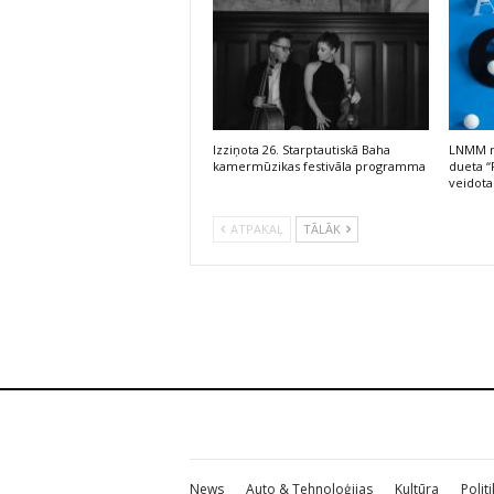
Izziņota 26. Starptautiskā Baha
LNMM no
kamermūzikas festivāla programma
dueta “
veidota
ATPAKAĻ
TĀLĀK
News
Auto & Tehnoloģijas
Kultūra
Polit