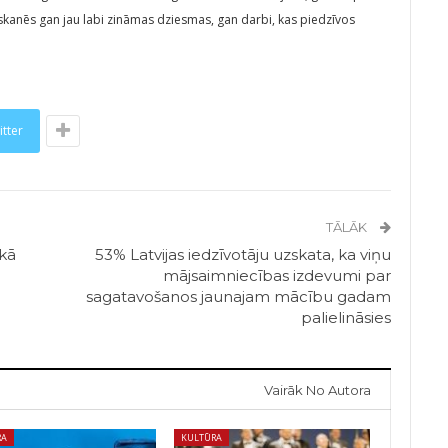
skanēs gan jau labi zināmas dziesmas, gan darbi, kas piedzīvos
itter
TĀLĀK
 kā
53% Latvijas iedzīvotāju uzskata, ka viņu
mājsaimniecības izdevumi par
sagatavošanos jaunajam mācību gadam
palielināsies
Vairāk No Autora
RA
KULTŪRA