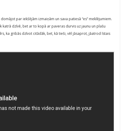
, domājot par iekšējām izmaiņām un sava patiesā “es” meklējumiem.
katrā dzīvē, bet ar to kopā ar paveras durvis uz jaunu un plašu
rs, ka gribās dzīvot citādāk, bet, kā tieši, vēl jāsaprot, jāatrod īstais