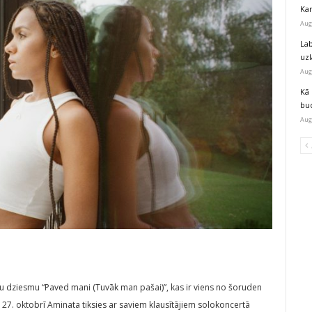
Kar
Aug
Lab
uz
Aug
Kā 
bu
Aug
ku dziesmu “Paved mani (Tuvāk man pašai)”, kas ir viens no šoruden
27. oktobrī Aminata tiksies ar saviem klausītājiem solokoncertā