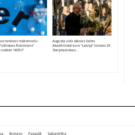
risināsies mākslinieču
Augusta vidū sāksies Valsts
Poētiskais Robotisms”
Akadēmiskā kora “Latvija” lolotais 29.
 izstāde “AERO”
Starptautiskais…
ika
Bizness
Pasaulē
Sabiedrība