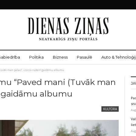
Sabiedrība
Politika
Bizness
Pasaulē
Auto & Tehnoloģij
uvāk man pašai)”, izziņo rudenī gaidāmu albumu
smu “Paved mani (Tuvāk man
JA
enī gaidāmu albumu
Pas
sni
KULTŪRA
Aug
Val
li
Aug