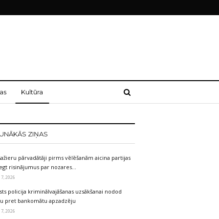
as
Kultūra
UNĀKĀS ZIŅAS
ažieru pārvadātāji pirms vēlēšanām aicina partijas
egt risinājumus par nozares…
 7, 2026
sts policija kriminālvajāšanas uzsākšanai nodod
etu pret bankomātu apzadzēju
 7, 2026