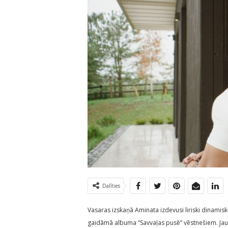
Dalīties
Vasaras izskaņā Aminata izdevusi liriski dinamis
gaidāmā albuma “Savvaļas pusē” vēstnešiem. Jau 