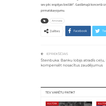
sev pēc iespējas biežāk!”. Gaidāmajā koncertā iz
pirmatskaņojumu.
Aminata
Facebook
Tw
Dalīties
IEPRIEKŠĒJAIS
Šteinbuka: Banku lobijs atradīs ceļu,
kompensēt nosacītus zaudējumus
TEV VARĒTU PATIKT
KULTŪRA
KULTŪ