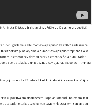
r Aminata, Kristaps Ērglis un Mikus Frišfelds. Dziesmu producējuši
uts rudenī gaidāmajā albumā “Savvaļas pusē”, kas 2022.gadā iznāca
 tiks izdots kā pilna apjoma albums. “Savvaļas pusē” tapšanas laikā
utoriem, piemērot sev dažādu žanru elementus. Šo albumu radot,
ā albumā esmu atplaukusi un iepazinusi sevis jaunās šķautnes, ” Aminata
skaņojums notiks 27.oktobrī, kad Aminata aicina savus klausītājus uz
n cilvēku pozitīvajām atsauksmēm, kopā ar komandu nolēmām lielu
Vēlos sagādāt mūzikas svētkus gan saviem klausītājiem, gan arī pati