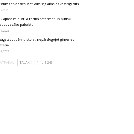
stums atkāpsies, bet laiks saglabāsies vasarīgi silts
 7, 2026
klājības ministrija rosina reformēt un būtiski
labot vecāku pabalstu
 7, 2026
sagatavot bērnu skolai, nepārslogojot ģimenes
džetu?
 6, 2026
ATPAKAĻ
TĀLĀK
1 no 1 243