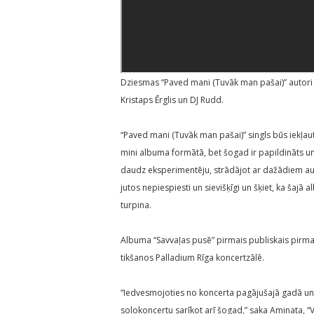
Dziesmas “Paved mani (Tuvāk man pašai)” autori i
Kristaps Ērglis un DJ Rudd.
“Paved mani (Tuvāk man pašai)” singls būs iekļa
mini albuma formātā, bet šogad ir papildināts un
daudz eksperimentēju, strādājot ar dažādiem a
jutos nepiespiesti un sievišķīgi un šķiet, ka šaj
turpina.
Albuma “Savvaļas pusē” pirmais publiskais pirmat
tikšanos Palladium Rīga koncertzālē.
“Iedvesmojoties no koncerta pagājušajā gadā u
solokoncertu sarīkot arī šogad,” saka Aminata, “