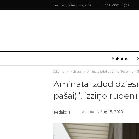
Par Dienas Ziņas
Sestdien, 8 Augusts, 2026
Sākums
Sākums
Kultūra
Aminata izdod dziesmu “Paved mani (T
Aminata izdod dzie
pašai)”, izziņo rud
Atjaunots
Aug 15, 2023
Redakcija