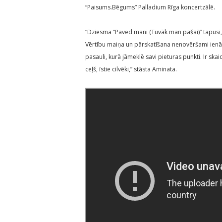
“Paisums.Bēgums” Palladium Rīga koncertzālē.
“Dziesma “Paved mani (Tuvāk man pašai)” tapusi
Vērtību maiņa un pārskatīšana nenovēršami ienāk 
pasauli, kurā jāmeklē savi pieturas punkti. Ir skaid
ceļš, īstie cilvēki,” stāsta Aminata.