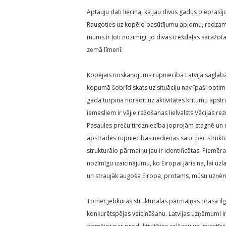
Aptauju dati liecina, ka jau divus gadus piepras
Raugoties uz kopējo pasūtījumu apjomu, redzam,
mums ir ļoti nozīmīgi, jo divas trešdaļas saražot
zemā līmenī.
Kopējais noskaņojums rūpniecībā Latvijā saglabāj
kopumā šobrīd skats uz situāciju nav īpaši opti
gada turpina norādīt uz aktivitātes kritumu apst
iemesliem ir vājie ražošanas lielvalsts Vācijas rez
Pasaules preču tirdzniecība joprojām stagnē un r
apstrādes rūpniecības nedienas sauc pēc strukt
strukturālo pārmaiņu jau ir identificētas. Piemē
nozīmīgu izaicinājumu, ko Eiropai jārisina, lai 
un straujāk augoša Eiropa, protams, mūsu uzņē
Tomēr jebkuras strukturālās pārmaiņas prasa i
konkurētspējas veicināšanu. Latvijas uzņēmumi ir p