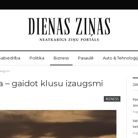
Sabiedrība
Politika
Bizness
Pasaulē
Auto & Tehnoloģij
izaugsmi
a – gaidot klusu izaugsmi
JA
BIZNESS
Pas
sni
Aug
Val
li
Aug