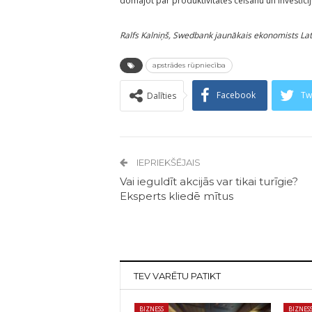
domājot par produktivitātes celšanu un investīcij
Ralfs Kalniņš, Swedbank jaunākais ekonomists Lat
apstrādes rūpniecība
Facebook
Tw
Dalīties
IEPRIEKŠĒJAIS
Vai ieguldīt akcijās var tikai turīgie?
Eksperts kliedē mītus
TEV VARĒTU PATIKT
BIZNESS
BIZNES