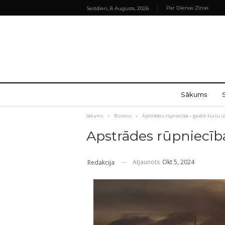
Par Dienas Ziņas
Sestdien, 8 Augusts, 2026
Sākums
Sākums
Bizness
Apstrādes rūpniecība – gaidot klusu 
Apstrādes rūpniecīb
Atjaunots
Okt 5, 2024
Redakcija