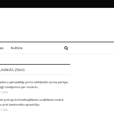
as
Kultūra
UNĀKĀS ZIŅAS
ažieru pārvadātāji pirms vēlēšanām aicina partijas
egt risinājumus par nozares…
 7, 2026
sts policija kriminālvajāšanas uzsākšanai nodod
etu pret bankomātu apzadzēju
 7, 2026