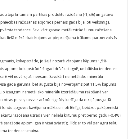
gadu bija kritumam pārtikas produktu ražošanā (-1,8%) un gatavo
ūpniecības ražošanas apjomos pērnais gads bija ļoti veiksmīgs,
jupvērsta tendence. Savukārt gatavo metālizstrādājumu ražošana
kas lielā mērā skaidrojams ar pieprasījuma trūkumu partnervalstīs,
flagmanis, kokapstrāde, jo šajā nozarē vērojams kāpums 1,5%
ais apjoms kokapstrādē šogad drīzāk stagnē, un būtisku tendences
zarē vēl novērojuši neesam. Savukārt nemetālisko minerālu
visa gada garumā, bet augustā bija novērojams pat 11,5% kāpums
raujo izaugsmi nemetālisko minerālu izstrādājumu ražošanā var
 otras puses, tas var arī būt signāls, ka šī gada otrajā pusgadā
ES fondu apguves kavējumu mākts un ļoti lēnīgs, beidzot pakāpeniski
iekārtu ražošana uzrāda vien nelielu kritumu pret pērno gadu (-0,4%),
 saražotie apjomi gan ir visai svārstīgi, līdz ar to vēl par agru teikt,
ojama tendences maiņa.