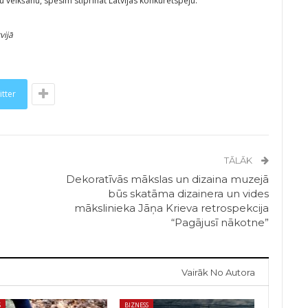
u veikšanu, spēsim stiprināt Latvijas konkurētspēju.
vijā
itter
TĀLĀK
Dekoratīvās mākslas un dizaina muzejā
būs skatāma dizainera un vides
mākslinieka Jāņa Krieva retrospekcija
“Pagājusī nākotne”
Vairāk No Autora
S
BIZNESS