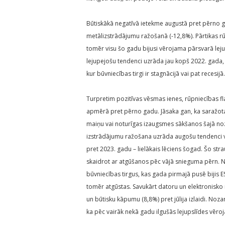
Būtiskākā negatīvā ietekme augustā pret pērno 
metālizstrādājumu ražošanā (-12,8%). Pārtikas r
tomēr visu šo gadu bijusi vērojama pārsvarā le
lejupejošu tendenci uzrāda jau kopš 2022. gada, 
kur būvniecības tirgi ir stagnācijā vai pat recesijā.
Turpretim pozitīvas vēsmas ienes, rūpniecības 
apmērā pret pērno gadu. Jāsaka gan, ka saražot
maiņu vai noturīgas izaugsmes sākšanos šajā no
izstrādājumu ražošana uzrāda augošu tendenci 
pret 2023. gadu – lielākais lēciens šogad. Šo st
skaidrot ar atgūšanos pēc vājā snieguma pērn. No
būvniecības tirgus, kas gada pirmajā pusē bijis 
tomēr atgūstas. Savukārt datoru un elektronisko 
un būtisku kāpumu (8,8%) pret jūlija izlaidi. Nozarē
ka pēc vairāk nekā gadu ilgušās lejupslīdes vēr