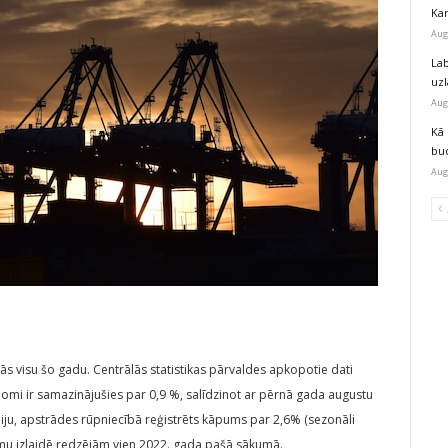
Kar
Aug
Lab
uz
Aug
Kā 
bu
Aug
s visu šo gadu. Centrālās statistikas pārvaldes apkopotie dati
jomi ir samazinājušies par 0,9 %, salīdzinot ar pērnā gada augustu
 jūliju, apstrādes rūpniecībā reģistrēts kāpums par 2,6% (sezonāli
ugumu izlaidē redzējām vien 2022. gada pašā sākumā.