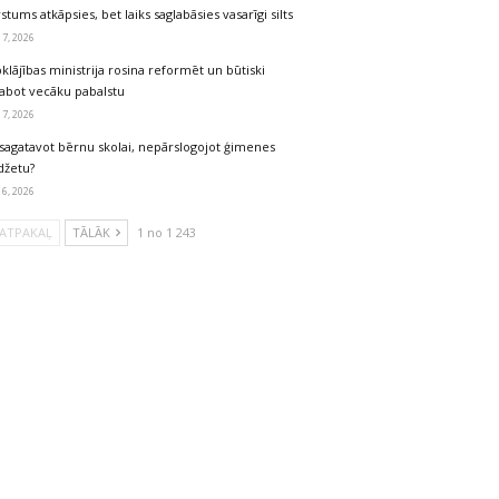
stums atkāpsies, bet laiks saglabāsies vasarīgi silts
 7, 2026
klājības ministrija rosina reformēt un būtiski
labot vecāku pabalstu
 7, 2026
sagatavot bērnu skolai, nepārslogojot ģimenes
džetu?
 6, 2026
ATPAKAĻ
TĀLĀK
1 no 1 243