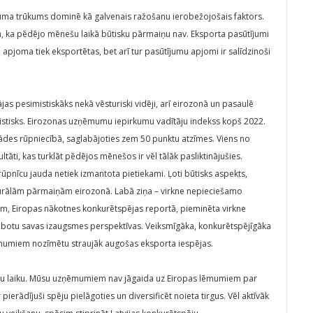
ījuma trūkums dominē kā galvenais ražošanu ierobežojošais faktors.
 ka pēdējo mēnešu laikā būtisku pārmaiņu nav. Eksporta pasūtījumi
ā apjoma tiek eksportētas, bet arī tur pasūtījumu apjomi ir salīdzinoši
as pesimistiskāks nekā vēsturiski vidēji, arī eirozonā un pasaulē
mistisks. Eirozonas uzņēmumu iepirkumu vadītāju indekss kopš 2022.
rādes rūpniecībā, saglabājoties zem 50 punktu atzīmes. Viens no
ultāti, kas turklāt pēdējos mēnešos ir vēl tālāk pasliktinājušies.
ūpnīcu jauda netiek izmantota pietiekami. Ļoti būtisks aspekts,
urālām pārmaiņām eirozonā. Labā ziņa – virkne nepieciešamo
ram, Eiropas nākotnes konkurētspējas reportā, pieminēta virkne
uzlabotu savas izaugsmes perspektīvas. Veiksmīgāka, konkurētspējīgāka
mumiem nozīmētu straujāk augošas eksporta iespējas.
lgu laiku. Mūsu uzņēmumiem nav jāgaida uz Eiropas lēmumiem par
ierādījuši spēju pielāgoties un diversificēt noieta tirgus. Vēl aktīvāk