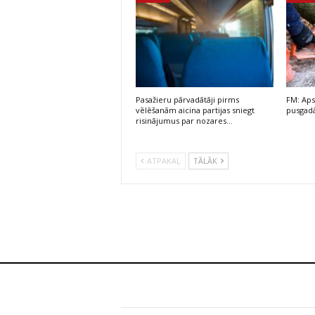
Pasažieru pārvadātāji pirms
FM: Aps
vēlēšanām aicina partijas sniegt
pusgadā
risinājumus par nozares…
ATPAKAĻ
TĀLĀK