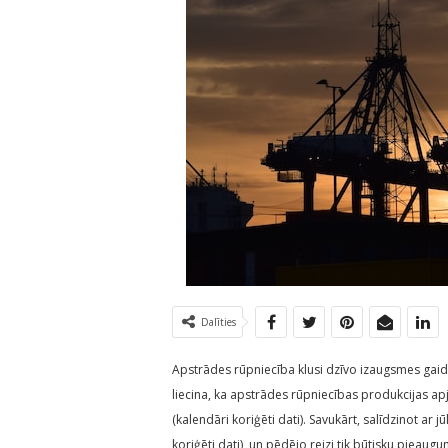
Dalīties
Apstrādes rūpniecība klusi dzīvo izaugsmes gaidā
liecina, ka apstrādes rūpniecības produkcijas ap
(kalendāri koriģēti dati). Savukārt, salīdzinot ar
koriģēti dati), un pēdējo reizi tik būtisku piea