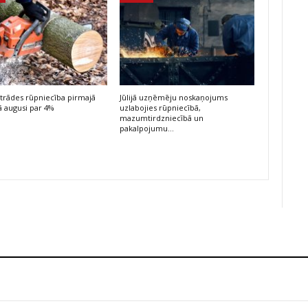
trādes rūpniecība pirmajā
Jūlijā uzņēmēju noskaņojums
 augusi par 4%
uzlabojies rūpniecībā,
mazumtirdzniecībā un
pakalpojumu…