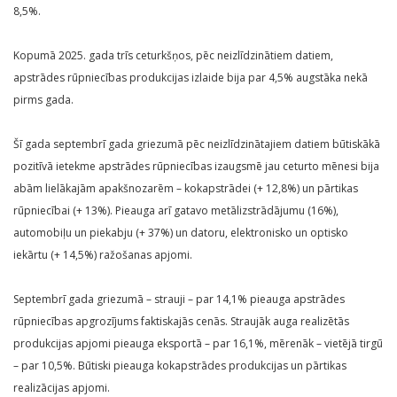
8,5%.
Kopumā 2025. gada trīs ceturkšņos, pēc neizlīdzinātiem datiem,
apstrādes rūpniecības produkcijas izlaide bija par 4,5% augstāka nekā
pirms gada.
Šī gada septembrī gada griezumā pēc neizlīdzinātajiem datiem būtiskākā
pozitīvā ietekme apstrādes rūpniecības izaugsmē jau ceturto mēnesi bija
abām lielākajām apakšnozarēm – kokapstrādei (+ 12,8%) un pārtikas
rūpniecībai (+ 13%). Pieauga arī gatavo metālizstrādājumu (16%),
automobiļu un piekabju (+ 37%) un datoru, elektronisko un optisko
iekārtu (+ 14,5%) ražošanas apjomi.
Septembrī gada griezumā – strauji – par 14,1% pieauga apstrādes
rūpniecības apgrozījums faktiskajās cenās. Straujāk auga realizētās
produkcijas apjomi pieauga eksportā – par 16,1%, mērenāk – vietējā tirgū
– par 10,5%. Būtiski pieauga kokapstrādes produkcijas un pārtikas
realizācijas apjomi.