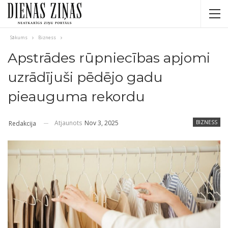
Sākums
Bizness
Apstrādes rūpniecības apjomi
uzrādījuši pēdējo gadu
pieauguma rekordu
Atjaunots
Nov 3, 2025
BIZNESS
Redakcija