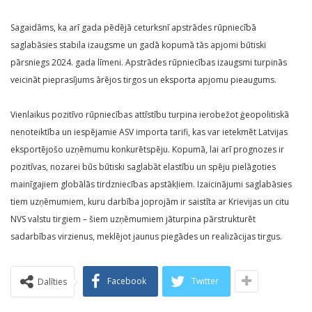
Sagaidāms, ka arī gada pēdējā ceturksnī apstrādes rūpniecībā
saglabāsies stabila izaugsme un gadā kopumā tās apjomi būtiski
pārsniegs 2024. gada līmeni. Apstrādes rūpniecības izaugsmi turpinās
veicināt pieprasījums ārējos tirgos un eksporta apjomu pieaugums.
Vienlaikus pozitīvo rūpniecības attīstību turpina ierobežot ģeopolitiskā
nenoteiktība un iespējamie ASV importa tarifi, kas var ietekmēt Latvijas
eksportējošo uzņēmumu konkurētspēju. Kopumā, lai arī prognozes ir
pozitīvas, nozarei būs būtiski saglabāt elastību un spēju pielāgoties
mainīgajiem globālās tirdzniecības apstākļiem. Izaicinājumi saglabāsies
tiem uzņēmumiem, kuru darbība joprojām ir saistīta ar Krievijas un citu
NVS valstu tirgiem – šiem uzņēmumiem jāturpina pārstrukturēt
sadarbības virzienus, meklējot jaunus piegādes un realizācijas tirgus.
Facebook
Twitter
Dalīties