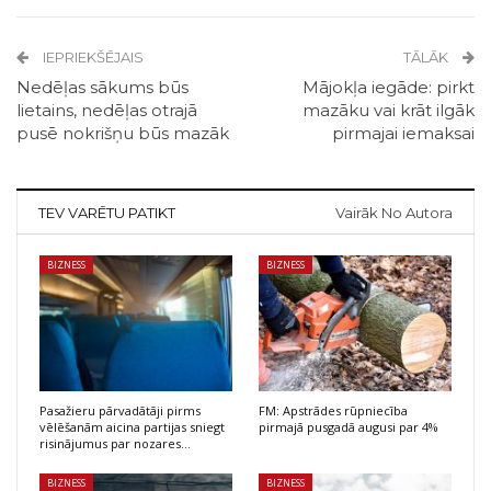
IEPRIEKŠĒJAIS
TĀLĀK
Nedēļas sākums būs
Mājokļa iegāde: pirkt
lietains, nedēļas otrajā
mazāku vai krāt ilgāk
pusē nokrišņu būs mazāk
pirmajai iemaksai
TEV VARĒTU PATIKT
Vairāk No Autora
BIZNESS
BIZNESS
Pasažieru pārvadātāji pirms
FM: Apstrādes rūpniecība
vēlēšanām aicina partijas sniegt
pirmajā pusgadā augusi par 4%
risinājumus par nozares…
BIZNESS
BIZNESS