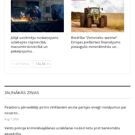
Jūlijā uzņēmēju noskaņojums
Biedrība “Zemnieku saeima”:
uzlabojies rūpniecībā,
Eiropas piešķirtais finansējums
mazumtirdzniecībā un
pieaugušo minerālmēslu un…
pakalpojumu…
ATPAKAĻ
TĀLĀK
JAUNĀKĀS ZIŅAS
Pasažieru pārvadātāji pirms vēlēšanām aicina partijas sniegt risinājumus par
nozares…
Aug 7, 2026
Valsts policija kriminālvajāšanas uzsākšanai nodod lietu pret bankomātu
apzadzēju