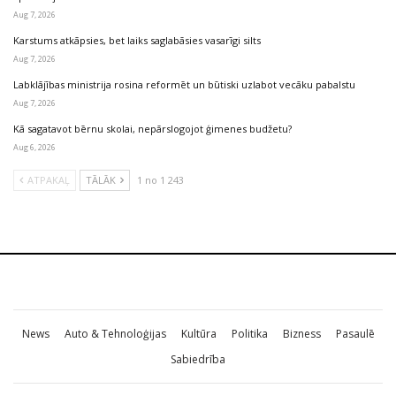
Aug 7, 2026
Karstums atkāpsies, bet laiks saglabāsies vasarīgi silts
Aug 7, 2026
Labklājības ministrija rosina reformēt un būtiski uzlabot vecāku pabalstu
Aug 7, 2026
Kā sagatavot bērnu skolai, nepārslogojot ģimenes budžetu?
Aug 6, 2026
ATPAKAĻ
TĀLĀK
1 no 1 243
News
Auto & Tehnoloģijas
Kultūra
Politika
Bizness
Pasaulē
Sabiedrība