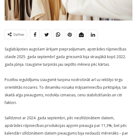
Dalīties
Saglabājoties augošam ārējam pieprasījumam, apstrādes rūpniecības
izlaide 2025. gada septembrī gada griezumā bija straujākā kopš 2022.
gada jūnija. Izaugsme turpinās jau septīto mēnesi pēc kārtas.
Pozitīvu ieguldījumu izaugsmē turpina nodrošināt arī uz iekšējo tirgu
orientētās nozares. To dinamiku nosaka mājsaimniecību pirktspēja, tai
skaitā algu pieaugums, nodokļu izmaiņas, cenu stabilizēšanās un citi
faktori.
Salīdzinot ar 2024. gada septembri, pēc neizlīdzinātiem datiem,
apstrādes rūpniecības produkcijas apjomi pieauga par 11,3%, bet pēc
kalendāri izlīdzinātiem datiem pieaugums bija nedaudz mērenāks – par