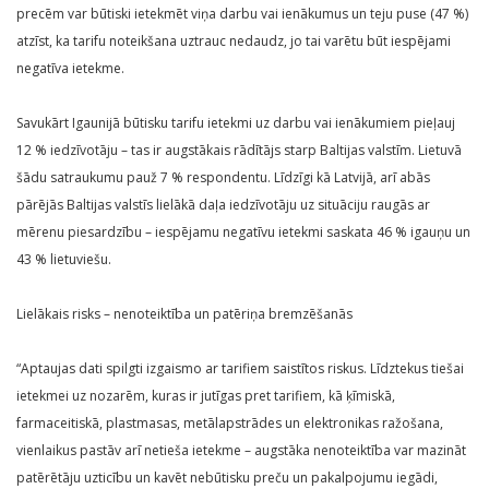
precēm var būtiski ietekmēt viņa darbu vai ienākumus un teju puse (47 %)
atzīst, ka tarifu noteikšana uztrauc nedaudz, jo tai varētu būt iespējami
negatīva ietekme.
Savukārt Igaunijā būtisku tarifu ietekmi uz darbu vai ienākumiem pieļauj
12 % iedzīvotāju – tas ir augstākais rādītājs starp Baltijas valstīm. Lietuvā
šādu satraukumu pauž 7 % respondentu. Līdzīgi kā Latvijā, arī abās
pārējās Baltijas valstīs lielākā daļa iedzīvotāju uz situāciju raugās ar
mērenu piesardzību – iespējamu negatīvu ietekmi saskata 46 % igauņu un
43 % lietuviešu.
Lielākais risks – nenoteiktība un patēriņa bremzēšanās
“Aptaujas dati spilgti izgaismo ar tarifiem saistītos riskus. Līdztekus tiešai
ietekmei uz nozarēm, kuras ir jutīgas pret tarifiem, kā ķīmiskā,
farmaceitiskā, plastmasas, metālapstrādes un elektronikas ražošana,
vienlaikus pastāv arī netieša ietekme – augstāka nenoteiktība var mazināt
patērētāju uzticību un kavēt nebūtisku preču un pakalpojumu iegādi,