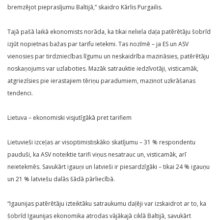
bremzējot pieprasījumu Baltijā,” skaidro Kārlis Purgailis.
Tajā pašā laikā ekonomists norāda, ka tikai neliela daļa patērētāju šobrīd
izjūt nopietnas bažas par tarifu ietekmi. Tas nozīmē – ja ES un ASV
vienosies par tirdzniecības līgumu un neskaidrība mazināsies, patērētāju
noskaņojums var uzlaboties. Mazāk satrauktie iedzīvotāji, visticamāk,
atgriezīsies pie ierastajiem tēriņu paradumiem, mazinot uzkrāšanas
tendenci.
Lietuva – ekonomiski visjutīgākā pret tarifiem
Lietuvieši izceļas ar visoptimistiskāko skatījumu – 31 % respondentu
pauduši, ka ASV noteiktie tarifi viņus nesatrauc un, visticamāk, arī
neietekmēs. Savukārt igauņi un latvieši ir piesardzīgāki – tikai 24 % igauņu
un 21 % latviešu dalās šādā pārliecībā.
“Igaunijas patērētāju izteiktāku satraukumu daļēji var izskaidrot ar to, ka
šobrīd Igaunijas ekonomika atrodas vājākajā ciklā Baltijā, savukārt