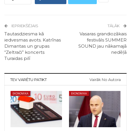
IEPRIEKŠĒJAIS
TĀLĀK
Tautasdziesma kā
Vasaras grandiozākais
iedvesmas avots. Katrīnas
festivāls SUMMER
Dimantas un grupas
SOUND jau nākamajā
“Zeltrači” koncerts
nedēļā
Turaidas pilī
TEV VARĒTU PATIKT
Vairāk No Autora
EKONOMIKA
EKONOMIKA