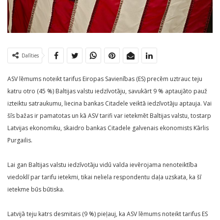
Dalīties
ASV lēmums noteikt tarifus Eiropas Savienības (ES) precēm uztrauc teju
katru otro (45 %) Baltijas valstu iedzīvotāju, savukārt 9 % aptaujāto pauž
izteiktu satraukumu, liecina bankas Citadele veiktā iedzīvotāju aptauja. Vai
šīs bažas ir pamatotas un kā ASV tarifi var ietekmēt Baltijas valstu, tostarp
Latvijas ekonomiku, skaidro bankas Citadele galvenais ekonomists Kārlis
Purgailis.
Lai gan Baltijas valstu iedzīvotāju vidū valda ievērojama nenoteiktība
viedoklī par tarifu ietekmi, tikai neliela respondentu daļa uzskata, ka šī
ietekme būs būtiska.
Latvijā teju katrs desmitais (9 %) pieļauj, ka ASV lēmums noteikt tarifus ES