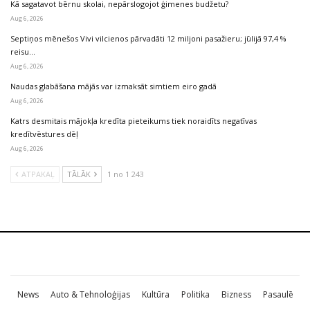
Kā sagatavot bērnu skolai, nepārslogojot ģimenes budžetu?
Aug 6, 2026
Septiņos mēnešos Vivi vilcienos pārvadāti 12 miljoni pasažieru; jūlijā 97,4 %
reisu…
Aug 6, 2026
Naudas glabāšana mājās var izmaksāt simtiem eiro gadā
Aug 6, 2026
Katrs desmitais mājokļa kredīta pieteikums tiek noraidīts negatīvas
kredītvēstures dēļ
Aug 6, 2026
ATPAKAĻ
TĀLĀK
1 no 1 243
News
Auto & Tehnoloģijas
Kultūra
Politika
Bizness
Pasaulē