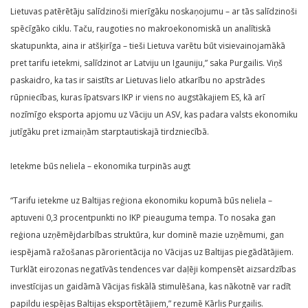
Lietuvas patērētāju salīdzinoši mierīgāku noskaņojumu – ar tās salīdzinoši
spēcīgāko ciklu. Taču, raugoties no makroekonomiskā un analītiskā
skatupunkta, aina ir atšķirīga – tieši Lietuva varētu būt visievainojamākā
pret tarifu ietekmi, salīdzinot ar Latviju un Igauniju,” saka Purgailis. Viņš
paskaidro, ka tas ir saistīts ar Lietuvas lielo atkarību no apstrādes
rūpniecības, kuras īpatsvars IKP ir viens no augstākajiem ES, kā arī
nozīmīgo eksporta apjomu uz Vāciju un ASV, kas padara valsts ekonomiku
jutīgāku pret izmaiņām starptautiskajā tirdzniecībā.
Ietekme būs neliela – ekonomika turpinās augt
“Tarifu ietekme uz Baltijas reģiona ekonomiku kopumā būs neliela –
aptuveni 0,3 procentpunkti no IKP pieauguma tempa. To nosaka gan
reģiona uzņēmējdarbības struktūra, kur dominē mazie uzņēmumi, gan
iespējamā ražošanas pārorientācija no Vācijas uz Baltijas piegādātājiem.
Turklāt eirozonas negatīvās tendences var daļēji kompensēt aizsardzības
investīcijas un gaidāmā Vācijas fiskālā stimulēšana, kas nākotnē var radīt
papildu iespējas Baltijas eksportētājiem,” rezumē Kārlis Purgailis.