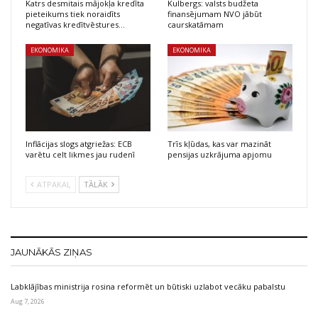
Katrs desmitais mājokļa kredīta
Kulbergs: valsts budžeta
pieteikums tiek noraidīts
finansējumam NVO jābūt
negatīvas kredītvēstures…
caurskatāmam
EKONOMIKA
EKONOMIKA
Inflācijas slogs atgriežas: ECB
Trīs kļūdas, kas var mazināt
varētu celt likmes jau rudenī
pensijas uzkrājuma apjomu
ATPAKAĻ
TĀLĀK
JAUNĀKĀS ZIŅAS
Labklājības ministrija rosina reformēt un būtiski uzlabot vecāku pabalstu
Aug 7, 2026