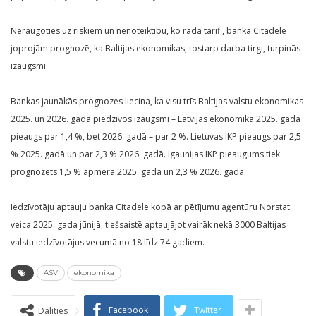
Neraugoties uz riskiem un nenoteiktību, ko rada tarifi, banka Citadele
joprojām prognozē, ka Baltijas ekonomikas, tostarp darba tirgi, turpinās
izaugsmi.
Bankas jaunākās prognozes liecina, ka visu trīs Baltijas valstu ekonomikas
2025. un 2026. gadā piedzīvos izaugsmi – Latvijas ekonomika 2025. gadā
pieaugs par 1,4 %, bet 2026. gadā – par 2 %. Lietuvas IKP pieaugs par 2,5
% 2025. gadā un par 2,3 % 2026. gadā. Igaunijas IKP pieaugums tiek
prognozēts 1,5 % apmērā 2025. gadā un 2,3 % 2026. gadā.
Iedzīvotāju aptauju banka Citadele kopā ar pētījumu aģentūru Norstat
veica 2025. gada jūnijā, tiešsaistē aptaujājot vairāk nekā 3000 Baltijas
valstu iedzīvotājus vecumā no 18 līdz 74 gadiem.
ASV
ekonomika
Facebook
Twitter
Dalīties