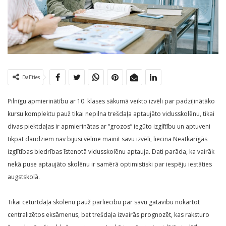
Dalīties
Pilnīgu apmierinātību ar 10. klases sākumā veikto izvēli par padziļinātāko
kursu komplektu pauž tikai nepilna trešdaļa aptaujāto vidusskolēnu, tikai
divas piektdaļas ir apmierinātas ar “grozos” iegūto izglītību un aptuveni
tikpat daudziem nav bijusi vēlme mainīt savu izvēli, liecina Neatkarīgās
izglītības biedrības īstenotā vidusskolēnu aptauja. Dati parāda, ka vairāk
nekā puse aptaujāto skolēnu ir samērā optimistiski par iespēju iestāties
augstskolā.
Tikai ceturtdaļa skolēnu pauž pārliecību par savu gatavību nokārtot
centralizētos eksāmenus, bet trešdaļa izvairās prognozēt, kas raksturo