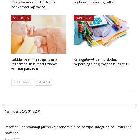
uzsākšanai nodod lietu pret
saglabāsies vasarīgi silts
bankomātu apzadzēju
SABIEDRĪBA
SABIEDRĪBA
Labklājības ministrija rosina
Kā sagatavot bērnu skolai,
reformēt un būtiski uzlabot
nepārslogojot ģimenes budžetu?
vecāku pabalstu
ATPAKAĻ
TĀLĀK
JAUNĀKĀS ZIŅAS
Pasažieru pārvadātāji pirms vēlēšanām aicina partijas sniegt risinājumus par
nozares…
Aug 7, 2026