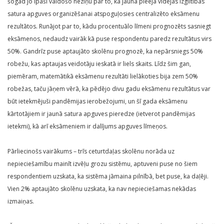
šogad jo īpaši valdošo neziņu par to, kā jaunā pieeja vidējās izglītības
satura apguves organizēšanai atspoguļosies centralizēto eksāmenu
rezultātos. Runājot par to, kādu procentuālo līmeni prognozēts sasniegt
eksāmenos, nedaudz vairāk kā puse respondentu paredz rezultātus virs
50%. Gandrīz puse aptaujāto skolēnu prognozē, ka nepārsniegs 50%
robežu, kas aptaujas veidotāju ieskatā ir liels skaits. Līdz šim gan,
piemēram, matemātikā eksāmenu rezultāti lielākoties bija zem 50%
robežas, taču jāņem vērā, ka pēdējo divu gadu eksāmenu rezultātus var
būt ietekmējuši pandēmijas ierobežojumi, un šī gada eksāmenu
kārtotājiem ir jaunā satura apguves pieredze (ietverot pandēmijas
ietekmi), kā arī eksāmeniem ir dalījums apguves līmeņos.
Pārliecinošs vairākums – trīs ceturtdaļas skolēnu norāda uz
nepieciešamību mainīt izvēļu grozu sistēmu, aptuveni puse no šiem
respondentiem uzskata, ka sistēma jāmaina pilnībā, bet puse, ka daļēji.
Vien 2% aptaujāto skolēnu uzskata, ka nav nepieciešamas nekādas
izmaiņas.