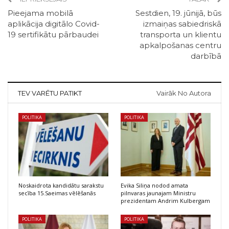
Pieejama mobilā
Sestdien, 19. jūnijā, būs
aplikācija digitālo Covid-
izmaiņas sabiedriskā
19 sertifikātu pārbaudei
transporta un klientu
apkalpošanas centru
darbībā
TEV VARĒTU PATIKT
Vairāk No Autora
POLITIKA
POLITIKA
Noskaidrota kandidātu sarakstu
Evika Siliņa nodod amata
secība 15.Saeimas vēlēšanās
pilnvaras jaunajam Ministru
prezidentam Andrim Kulbergam
POLITIKA
POLITIKA