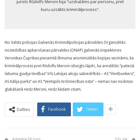
jurists Rūdolfs Meroni bija “uzskatāms par personu, pret
kuru uzsākts kriminālprocess”.
No Valsts policijas Galvenās Kriminālpolicijas pārvaldes Organizētās
noziedzības apkarošanas pārvaldes (ONAP) galvenās inspektores
Veronikas Čuprikas pieņemtā lēmuma anonimizētās kopijas secināms, ka
kriminālprocess pret Rūdolfu Meroni izbeigts tāpēc, ka arestētās “patiesā
labuma guvēja tiesības” trīs Latvijas akciju sabiedrībās – AS “Ventbunkers”,
AS Kālija parks” un AS “Ventspils tirdzniecības osta” – nemaz nav nodotas
glabāšanā nedz Meroni, nedz kādam citam.
Facebook
Twitter
Dalīties
IEPRIEKŠĒJAIS
TĀLĀK