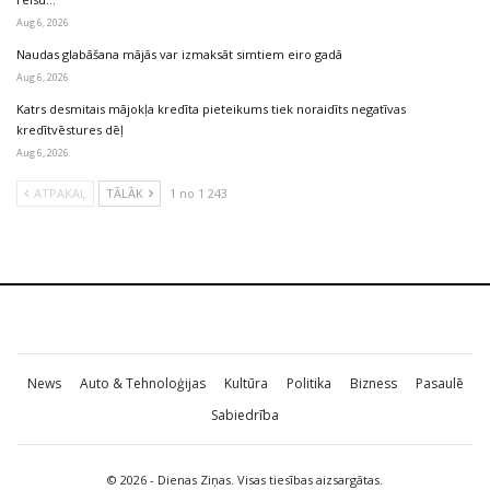
Aug 6, 2026
Naudas glabāšana mājās var izmaksāt simtiem eiro gadā
Aug 6, 2026
Katrs desmitais mājokļa kredīta pieteikums tiek noraidīts negatīvas
kredītvēstures dēļ
Aug 6, 2026
ATPAKAĻ
TĀLĀK
1 no 1 243
News
Auto & Tehnoloģijas
Kultūra
Politika
Bizness
Pasaulē
Sabiedrība
© 2026 - Dienas Ziņas. Visas tiesības aizsargātas.