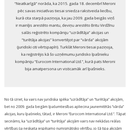
“Neatkarīgā” norāda, ka 2015. gada 18. decembrī Meroni
pēc savas iniciatīvas tiesai sniedza rakstveida liecību,
kurā cita starpā paziņoja, ka jau 2009. gada beigās viņš
ir mainījis arestēto mantu, deviņu arestēto Britu Virdžīnu
salās reģistrēto kompāniju “uzrādītāja” akcijas un
“turētāja akcijas” konvertējot par “vārda” akcijām
(juridiski citi vērtspapīri). Turklāt Meroni tiesai paziņoja,
ka reģistrējis kā šo uzņēmumu juridisko īpašnieku
kompāniju “Eurocom International Ltd.”, kurā pats Meroni
bija amatpersona un visticamāk arī īpašnieks.
No tā izriet, ka vairs nav juridiska spēka “uzrādītāja” un “turētāja” akcijām,
bet no 2009. gada beigām īpašumtiesības apliecina jaunemitētās “vārda”
akcijas, kuru īpašnieks, tātad, ir Meroni “Eurocom International Ltd.”. Tāpat
secināms, ka “uzrādītāja” un “turētāja” akcijām vairs nav nekādas reālas
vērtības (ja neskaita iespējamo numismātisko vērtību, jo šā tipa akcijām