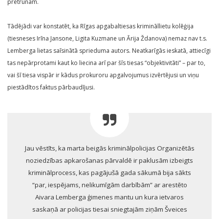
pretrunām.
Tādējādi var konstatēt, ka Rīgas apgabaltiesas krimināllietu kolēģija
(tiesneses Irīna Jansone, Ligita Kuzmane un Ārija Ždanova) nemaz nav t.s.
Lemberga lietas saīsinātā sprieduma autors. Neatkarīgās ieskatā, attiecīgi
tas nepārprotami kaut ko liecina arī par šīs tiesas “objektivitāti” – par to,
vai šī tiesa vispār ir kādus prokuroru apgalvojumus izvērtējusi un viņu
piestādītos faktus pārbaudījusi.
Jau vēstīts, ka marta beigās kriminālpolicijas Organizētās
noziedzības apkarošanas pārvaldē ir paklusām izbeigts
kriminālprocess, kas pagājušā gada sākumā bija sākts
“par, iespējams, nelikumīgām darbībām” ar arestēto
Aivara Lemberga ģimenes mantu un kura ietvaros
saskaņā ar policijas tiesai sniegtajām ziņām Šveices