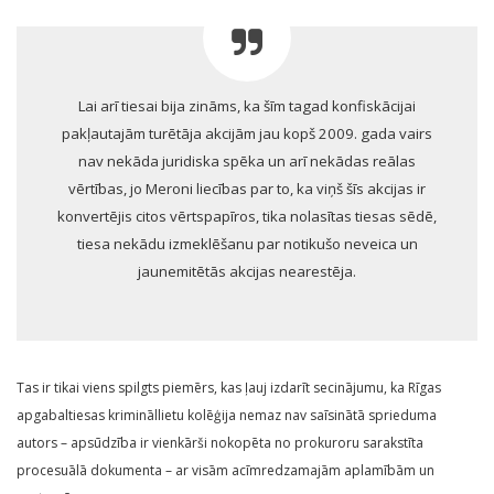
Lai arī tiesai bija zināms, ka šīm tagad konfiskācijai
pakļautajām turētāja akcijām jau kopš 2009. gada vairs
nav nekāda juridiska spēka un arī nekādas reālas
vērtības, jo Meroni liecības par to, ka viņš šīs akcijas ir
konvertējis citos vērtspapīros, tika nolasītas tiesas sēdē,
tiesa nekādu izmeklēšanu par notikušo neveica un
jaunemitētās akcijas nearestēja.
Tas ir tikai viens spilgts piemērs, kas ļauj izdarīt secinājumu, ka Rīgas
apgabaltiesas krimināllietu kolēģija nemaz nav saīsinātā sprieduma
autors – apsūdzība ir vienkārši nokopēta no prokuroru sarakstīta
procesuālā dokumenta – ar visām acīmredzamajām aplamībām un