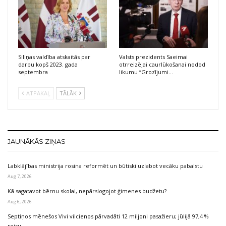
Siliņas valdība atskaitās par
Valsts prezidents Saeimai
darbu kopš 2023. gada
otrreizējai caurlūkošanai nodod
septembra
likumu “Grozījumi…
ATPAKAĻ
TĀLĀK
JAUNĀKĀS ZIŅAS
Labklājības ministrija rosina reformēt un būtiski uzlabot vecāku pabalstu
Aug 7, 2026
Kā sagatavot bērnu skolai, nepārslogojot ģimenes budžetu?
Aug 6, 2026
Septiņos mēnešos Vivi vilcienos pārvadāti 12 miljoni pasažieru; jūlijā 97,4 %
reisu…