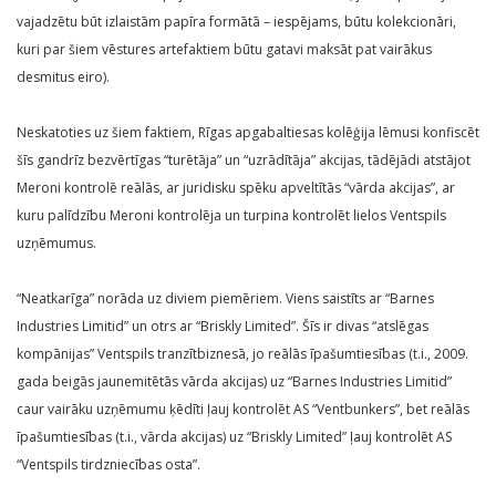
vajadzētu būt izlaistām papīra formātā – iespējams, būtu kolekcionāri,
kuri par šiem vēstures artefaktiem būtu gatavi maksāt pat vairākus
desmitus eiro).
Neskatoties uz šiem faktiem, Rīgas apgabaltiesas kolēģija lēmusi konfiscēt
šīs gandrīz bezvērtīgas “turētāja” un “uzrādītāja” akcijas, tādējādi atstājot
Meroni kontrolē reālās, ar juridisku spēku apveltītās “vārda akcijas”, ar
kuru palīdzību Meroni kontrolēja un turpina kontrolēt lielos Ventspils
uzņēmumus.
“Neatkarīga” norāda uz diviem piemēriem. Viens saistīts ar “Barnes
Industries Limitid” un otrs ar “Briskly Limited”. Šīs ir divas “atslēgas
kompānijas” Ventspils tranzītbiznesā, jo reālās īpašumtiesības (t.i., 2009.
gada beigās jaunemitētās vārda akcijas) uz “Barnes Industries Limitid”
caur vairāku uzņēmumu ķēdīti ļauj kontrolēt AS “Ventbunkers”, bet reālās
īpašumtiesības (t.i., vārda akcijas) uz “Briskly Limited” ļauj kontrolēt AS
“Ventspils tirdzniecības osta”.