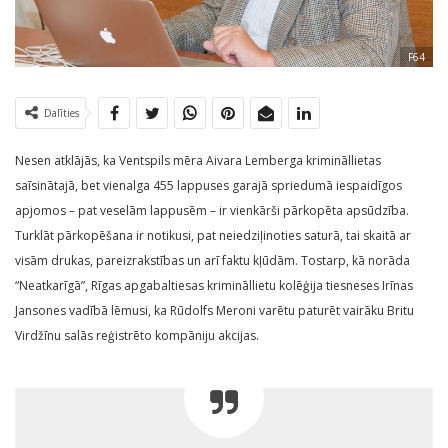
F64
Dalīties
Nesen atklājās, ka Ventspils mēra Aivara Lemberga krimināllietas
saīsinātajā, bet vienalga 455 lappuses garajā spriedumā iespaidīgos
apjomos – pat veselām lappusēm – ir vienkārši pārkopēta apsūdzība.
Turklāt pārkopēšana ir notikusi, pat neiedziļinoties saturā, tai skaitā ar
visām drukas, pareizrakstības un arī faktu kļūdām. Tostarp, kā norāda
“Neatkarīgā”, Rīgas apgabaltiesas krimināllietu kolēģija tiesneses Irīnas
Jansones vadībā lēmusi, ka Rūdolfs Meroni varētu paturēt vairāku Britu
Virdžīnu salās reģistrēto kompāniju akcijas.