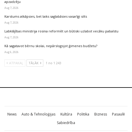
apzadzēju
Aug 7, 2026
Karstums atkāpsies, bet laiks saglabāsies vasarīgi silts
Aug 7, 2026
Labklājības ministrija rosina reformēt un būtiski uzlabot vecāku pabalstu
Aug 7, 2026
Kā sagatavot bērnu skolai, nepārslogojot ģimenes budžetu?
Aug 6, 2026
ATPAKAĻ
TĀLĀK
1 no 1 243
News
Auto & Tehnoloģijas
Kultūra
Politika
Bizness
Pasaulē
Sabiedrība