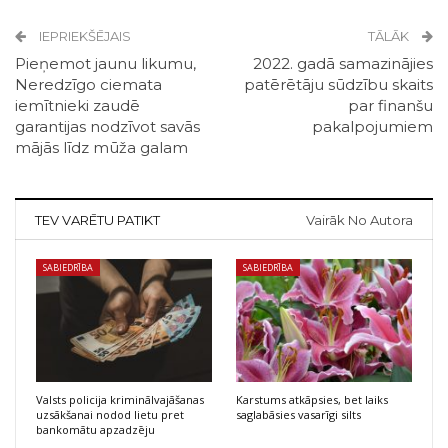
IEPRIEKŠĒJAIS
TĀLĀK
Pieņemot jaunu likumu,
2022. gadā samazinājies
Neredzīgo ciemata
patērētāju sūdzību skaits
iemītnieki zaudē
par finanšu
garantijas nodzīvot savās
pakalpojumiem
mājās līdz mūža galam
TEV VARĒTU PATIKT
Vairāk No Autora
SABIEDRĪBA
SABIEDRĪBA
Valsts policija kriminālvajāšanas
Karstums atkāpsies, bet laiks
uzsākšanai nodod lietu pret
saglabāsies vasarīgi silts
bankomātu apzadzēju