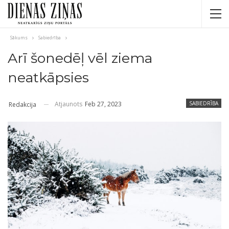
Sākums
Sabiedrība
Arī šonedēļ vēl ziema
neatkāpsies
Atjaunots
Feb 27, 2023
SABIEDRĪBA
Redakcija