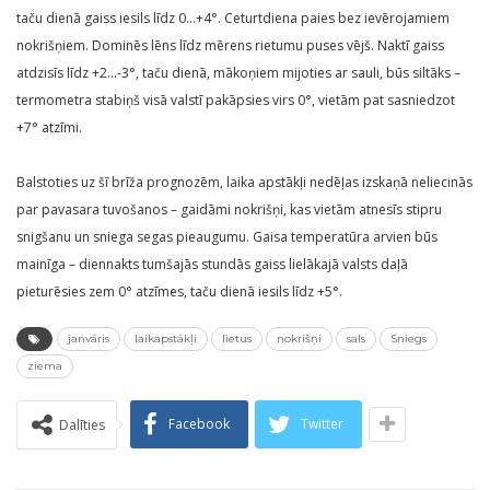
taču dienā gaiss iesils līdz 0…+4°. Ceturtdiena paies bez ievērojamiem
nokrišņiem. Dominēs lēns līdz mērens rietumu puses vējš. Naktī gaiss
atdzisīs līdz +2…-3°, taču dienā, mākoņiem mijoties ar sauli, būs siltāks –
termometra stabiņš visā valstī pakāpsies virs 0°, vietām pat sasniedzot
+7° atzīmi.
Balstoties uz šī brīža prognozēm, laika apstākļi nedēļas izskaņā neliecinās
par pavasara tuvošanos – gaidāmi nokrišņi, kas vietām atnesīs stipru
snigšanu un sniega segas pieaugumu. Gaisa temperatūra arvien būs
mainīga – diennakts tumšajās stundās gaiss lielākajā valsts daļā
pieturēsies zem 0° atzīmes, taču dienā iesils līdz +5°.
janvāris
laikapstākļi
lietus
nokrišņi
sals
Sniegs
ziema
Facebook
Twitter
Dalīties