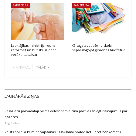
SABIEDRĪBA
SABIEDRĪBA
Labklājības ministrija rosina
Kā sagatavot bērnu skolai,
reformēt un būtiski uzlabot
nepārslogojot ģimenes budžetu?
vecāku pabalstu
ATPAKAĻ
TĀLĀK
JAUNĀKĀS ZIŅAS
Pasažieru pārvadātāji pirms vēlēšanām aicina partijas sniegt risinājumus par
nozares…
Aug 7, 2026
Valsts policija kriminālvajāšanas uzsākšanai nodod lietu pret bankomātu