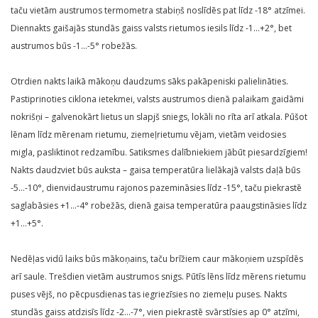
taču vietām austrumos termometra stabiņš noslīdēs pat līdz -18° atzīmei.
Diennakts gaišajās stundās gaiss valsts rietumos iesils līdz -1…+2°, bet
austrumos būs -1…-5° robežās.
Otrdien nakts laikā mākoņu daudzums sāks pakāpeniski palielināties.
Pastiprinoties ciklona ietekmei, valsts austrumos dienā palaikam gaidāmi
nokrišņi – galvenokārt lietus un slapjš sniegs, lokāli no rīta arī atkala. Pūšot
lēnam līdz mērenam rietumu, ziemeļrietumu vējam, vietām veidosies
migla, pasliktinot redzamību. Satiksmes dalībniekiem jābūt piesardzīgiem!
Nakts daudzviet būs auksta – gaisa temperatūra lielākajā valsts daļā būs
-5…-10°, dienvidaustrumu rajonos pazemināsies līdz -15°, taču piekrastē
saglabāsies +1…-4° robežās, dienā gaisa temperatūra paaugstināsies līdz
+1…+5°.
Nedēļas vidū laiks būs mākoņains, taču brīžiem caur mākoņiem uzspīdēs
arī saule. Trešdien vietām austrumos snigs. Pūtīs lēns līdz mērens rietumu
puses vējš, no pēcpusdienas tas iegriezīsies no ziemeļu puses. Nakts
stundās gaiss atdzisīs līdz -2…-7°, vien piekrastē svārstīsies ap 0° atzīmi,