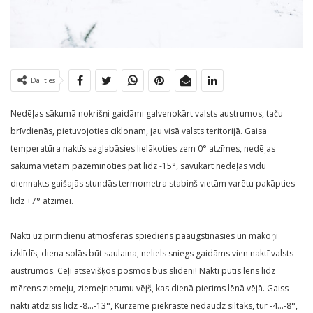
Dalīties
Nedēļas sākumā nokrišņi gaidāmi galvenokārt valsts austrumos, taču
brīvdienās, pietuvojoties ciklonam, jau visā valsts teritorijā. Gaisa
temperatūra naktīs saglabāsies lielākoties zem 0° atzīmes, nedēļas
sākumā vietām pazeminoties pat līdz -15°, savukārt nedēļas vidū
diennakts gaišajās stundās termometra stabiņš vietām varētu pakāpties
līdz +7° atzīmei.
Naktī uz pirmdienu atmosfēras spiediens paaugstināsies un mākoņi
izklīdīs, diena solās būt saulaina, neliels sniegs gaidāms vien naktī valsts
austrumos. Ceļi atsevišķos posmos būs slideni! Naktī pūtīs lēns līdz
mērens ziemeļu, ziemeļrietumu vējš, kas dienā pierims lēnā vējā. Gaiss
naktī atdzisīs līdz -8…-13°, Kurzemē piekrastē nedaudz siltāks, tur -4…-8°,