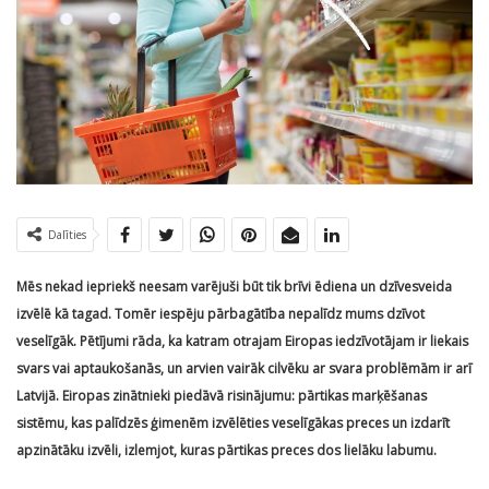
Dalīties
Mēs nekad iepriekš neesam varējuši būt tik brīvi ēdiena un dzīvesveida
izvēlē kā tagad. Tomēr iespēju pārbagātība nepalīdz mums dzīvot
veselīgāk. Pētījumi rāda, ka katram otrajam Eiropas iedzīvotājam ir liekais
svars vai aptaukošanās, un arvien vairāk cilvēku ar svara problēmām ir arī
Latvijā. Eiropas zinātnieki piedāvā risinājumu: pārtikas marķēšanas
sistēmu, kas palīdzēs ģimenēm izvēlēties veselīgākas preces un izdarīt
apzinātāku izvēli, izlemjot, kuras pārtikas preces dos lielāku labumu.