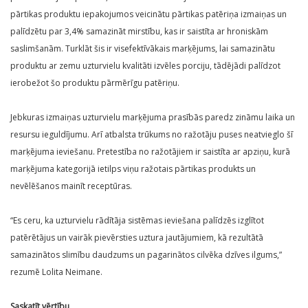
pārtikas produktu iepakojumos veicinātu pārtikas patēriņa izmaiņas un
palīdzētu par 3,4% samazināt mirstību, kas ir saistīta ar hroniskām
saslimšanām. Turklāt šis ir visefektīvākais marķējums, lai samazinātu
produktu ar zemu uzturvielu kvalitāti izvēles porciju, tādējādi palīdzot
ierobežot šo produktu pārmērīgu patēriņu.
Jebkuras izmaiņas uzturvielu marķējuma prasībās paredz zināmu laika un
resursu ieguldījumu. Arī atbalsta trūkums no ražotāju puses neatvieglo šī
marķējuma ieviešanu. Pretestība no ražotājiem ir saistīta ar apziņu, kurā
marķējuma kategorijā ietilps viņu ražotais pārtikas produkts un
nevēlēšanos mainīt receptūras.
“Es ceru, ka uzturvielu rādītāja sistēmas ieviešana palīdzēs izglītot
patērētājus un vairāk pievērsties uztura jautājumiem, kā rezultātā
samazinātos slimību daudzums un pagarinātos cilvēka dzīves ilgums,”
rezumē Lolita Neimane.
Saskatīt vērtību