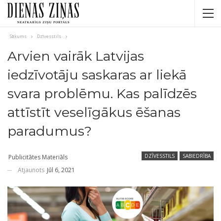
Sākums
Dzīvesstils
Arvien vairāk Latvijas
iedzīvotāju saskaras ar liekā
svara problēmu. Kas palīdzēs
attīstīt veselīgākus ēšanas
paradumus?
DZĪVESSTILS
SABIEDRĪBA
Publicitātes Materiāls
Atjaunots
Jūl 6, 2021