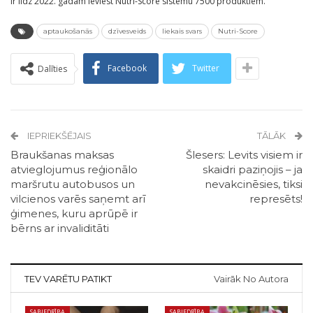
ir līdz 2022. gadam ieviest Nutri-Score sistēmu 7500 produktiem.
aptaukošanās
dzīvesveids
liekais svars
Nutri-Score
Facebook
Twitter
Dalīties
IEPRIEKŠĒJAIS
TĀLĀK
Braukšanas maksas
Šlesers: Levits visiem ir
atvieglojumus reģionālo
skaidri paziņojis – ja
maršrutu autobusos un
nevakcinēsies, tiksi
vilcienos varēs saņemt arī
represēts!
ģimenes, kuru aprūpē ir
bērns ar invaliditāti
TEV VARĒTU PATIKT
Vairāk No Autora
SABIEDRĪBA
SABIEDRĪBA