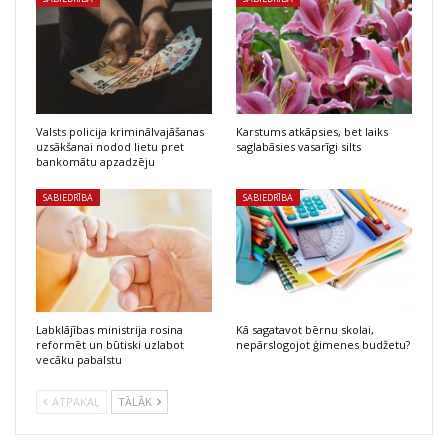
Valsts policija kriminālvajāšanas
Karstums atkāpsies, bet laiks
uzsākšanai nodod lietu pret
saglabāsies vasarīgi silts
bankomātu apzadzēju
SABIEDRĪBA
SABIEDRĪBA
Labklājības ministrija rosina
Kā sagatavot bērnu skolai,
reformēt un būtiski uzlabot
nepārslogojot ģimenes budžetu?
vecāku pabalstu
ATPAKAĻ
TĀLĀK