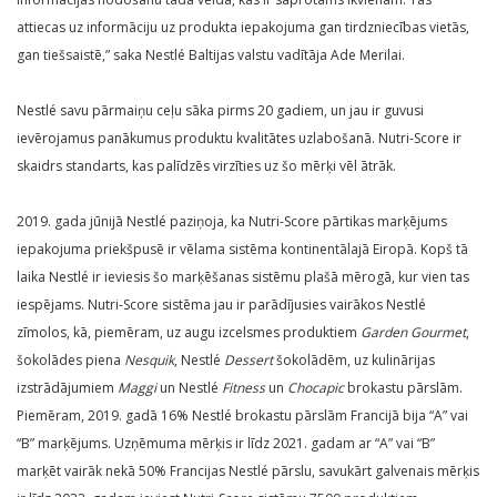
attiecas uz informāciju uz produkta iepakojuma gan tirdzniecības vietās,
gan tiešsaistē,” saka Nestlé Baltijas valstu vadītāja Ade Merilai.
Nestlé savu pārmaiņu ceļu sāka pirms 20 gadiem, un jau ir guvusi
ievērojamus panākumus produktu kvalitātes uzlabošanā. Nutri-Score ir
skaidrs standarts, kas palīdzēs virzīties uz šo mērķi vēl ātrāk.
2019. gada jūnijā Nestlé paziņoja, ka Nutri-Score pārtikas marķējums
iepakojuma priekšpusē ir vēlama sistēma kontinentālajā Eiropā. Kopš tā
laika Nestlé ir ieviesis šo marķēšanas sistēmu plašā mērogā, kur vien tas
iespējams. Nutri-Score sistēma jau ir parādījusies vairākos Nestlé
zīmolos, kā, piemēram, uz augu izcelsmes produktiem
Garden Gourmet
,
šokolādes piena
Nesquik
, Nestlé
Dessert
šokolādēm, uz kulinārijas
izstrādājumiem
Maggi
un Nestlé
Fitness
un
Chocapic
brokastu pārslām.
Piemēram, 2019. gadā 16% Nestlé brokastu pārslām Francijā bija “A” vai
“B” marķējums. Uzņēmuma mērķis ir līdz 2021. gadam ar “A” vai “B”
marķēt vairāk nekā 50% Francijas Nestlé pārslu, savukārt galvenais mērķis