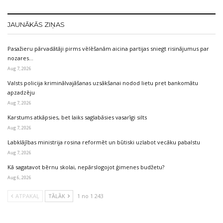
JAUNĀKĀS ZIŅAS
Pasažieru pārvadātāji pirms vēlēšanām aicina partijas sniegt risinājumus par
nozares…
Aug 7, 2026
Valsts policija kriminālvajāšanas uzsākšanai nodod lietu pret bankomātu
apzadzēju
Aug 7, 2026
Karstums atkāpsies, bet laiks saglabāsies vasarīgi silts
Aug 7, 2026
Labklājības ministrija rosina reformēt un būtiski uzlabot vecāku pabalstu
Aug 7, 2026
Kā sagatavot bērnu skolai, nepārslogojot ģimenes budžetu?
Aug 6, 2026
ATPAKAĻ
TĀLĀK
1 no 1 243