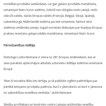
norādītas produkta sastāvdaļas. Lai gan gatavo produktu marķēšana,
izmantojot Nutri-Score sistēmu, šobrīd nav obligāta nedz Latvijā, nedz
citās ES valstīs, dažās Eiropas valstīs (Francijā, Beļģijā, Vācijā, Spānijā,
Luksemburgā, Nīderlandē) sistēma jau tiek izmantota. Ņemot vērā
sistēmas zinātnisko pieeju, tagad norisinās diskusijas par kopējas Eiropas
prakses ieviešanu galaproduktu marķēšanai, izmantojot Nutri-Score.
Pārredzamības rādītājs
Dietoloģe Lolita Neimane ir viena no 281 Eiropas zinātniekiem, kas ar
savu parakstu apliecinājusi atbalstu uzturvielu rādītāja sistēmas ieviešanai
Eiropā.
“Man šī iniciatīva likās ļoti vērtīga, jo tā palīdzēs izglītot patērētājus par
pārtikā lietojamo produktu patēriņu, kurš ir jāierobežo un kurš ir jāveicina
no sabiedrības veselības viedokļa,” atzīst Neimane.
Slimību profilakses un kontroles centra Latvijas iedzīvotāju veselību