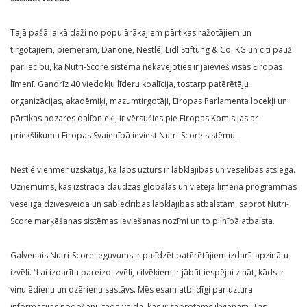
Tajā pašā laikā daži no populārākajiem pārtikas ražotājiem un
tirgotājiem, piemēram, Danone, Nestlé, Lidl Stiftung & Co. KG un citi pauž
pārliecību, ka Nutri-Score sistēma nekavējoties ir jāievieš visas Eiropas
līmenī. Gandrīz 40 viedokļu līderu koalīcija, tostarp patērētāju
organizācijas, akadēmiķi, mazumtirgotāji, Eiropas Parlamenta locekļi un
pārtikas nozares dalībnieki, ir vērsušies pie Eiropas Komisijas ar
priekšlikumu Eiropas Svaienībā ieviest Nutri-Score sistēmu.
Nestlé vienmēr uzskatīja, ka labs uzturs ir labklājības un veselības atslēga.
Uzņēmums, kas izstrādā daudzas globālas un vietēja līmeņa programmas
veselīga dzīvesveida un sabiedrības labklājības atbalstam, saprot Nutri-
Score marķēšanas sistēmas ieviešanas nozīmi un to pilnībā atbalsta.
Galvenais Nutri-Score ieguvums ir palīdzēt patērētājiem izdarīt apzinātu
izvēli. “Lai izdarītu pareizo izvēli, cilvēkiem ir jābūt iespējai zināt, kāds ir
viņu ēdienu un dzērienu sastāvs. Mēs esam atbildīgi par uztura
informācijas nodošanu tādā veidā, kas ir saprotams ikvienam. Tas