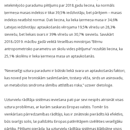
ietekmējošo paradumu pētījums par 2018.gadu liecina, ka normāls
ķermeņa masas indekss ir tikai 39,5% iedzīvotāju, bet pārējiem – masas
indekss neatbilst normai. Dati liecina, ka lieka ķermeņa masa ir 34,6%
Latvijas iedzīvotāju: aptaukošanās vērojama 19,5% vīriešu un 28,3%
sieviešu, bet liekais svars ir 39% vīriešu un 30,7% sieviešu. Savukārt
2018./2019. mācību gadā veiktā Veselības ministrijas “Bērnu
antropometrisko parametru un skolu vides pētījuma” rezultāti liecina, ka
25,1% skolēnu ir lieka ķermeņa masa un aptaukošanās.
“Neveselīgi uztura paradumi ir būtiski liekā svara un aptaukošanās faktori,
kas noved pie hroniskām saslimšanām, tostarp vēža, sirds un asinsvadu,
un metabolsis sindroma slimību attīstības riska,” uzsver dietoloģe.
Uzturvielu rādītāja sistēmas ieviešana pati par sevi nespēs atrisināt visas
uztura problēmas, ar kurām saskaras Eiropas valstis. Tomēr šis
vienkāršais pārredzamības rādītājs, kas ir zinātniski pierādīts kā efektīvs,
būs svarīgs solis, lai palīdzētu Eiropas patērētājiem izvēlēties veselīgāku
pārtiku. Pētījumi pierāda, ka uzturvielu rādītāja sistēmas klātbūtne visos