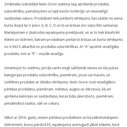
Zinātnieku izstrādātā Nutri-Score sistēma ļauj aprēķināt produkta
uzturvērtību, pamatojoties uz tajā esošo noderīgo un neveselīgo
sastāvdaļu saturu. Produktam tiek piešķirts vērtējums, kas sastāv no viena
burta (kopā tie ir pieci: A, B, C, D un E) un krāsas (no zaļas līdz sarkanai).
Marķējumam ir jāatrodas iepakojuma priekšpusē, un ar to tiek klasificēti
ēdieni un dzērieni, katram produktam piešķirot krāsas un burta vērtējumu
no A līdz E atkarībā no produkta uzturvērtības. Ar “A” apzīmē veselīgāku
produktu, bet ar “E” – mazāk veselīgu.
Izmantojot šo sistēmu, pircēji varēs viegli salīdzināt vienas un tās pašas
kategorijas produktu uzturvērtību, piemēram, picas vai maizes, un
izvēlēties produktu ar labāko vērtējumu. Nutri-Score izceļ veselīgākos
pārtikas produktus, piemēram, riekstus, augļus un dārzeņus, kā arī
aprēķina kalorijas un sastāvdaļas, kuras būtu jāierobežo, piemēram,
piesātinātos taukus, sāli un cukuru.
Sākot ar 2016. gadu, visiem pārtikas produktiem un bezalkoholiskajiem
dzērieniem, kurus pārdod ES, iepakojuma aizmugurē jābūt etiķetei, kurā