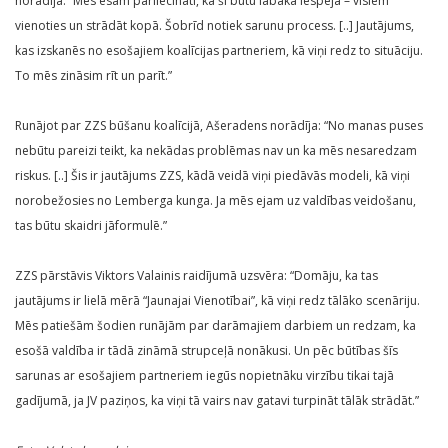
norādīja: “Mēs esam pārliecināti, ka šī būtu labākā iespēja – visiem
vienoties un strādāt kopā. Šobrīd notiek sarunu process. [..] Jautājums,
kas izskanēs no esošajiem koalīcijas partneriem, kā viņi redz to situāciju.
To mēs zināsim rīt un parīt.”
Runājot par ZZS būšanu koalīcijā, Ašeradens norādīja: “No manas puses
nebūtu pareizi teikt, ka nekādas problēmas nav un ka mēs nesaredzam
riskus. [..] Šis ir jautājums ZZS, kādā veidā viņi piedāvās modeli, kā viņi
norobežosies no Lemberga kunga. Ja mēs ejam uz valdības veidošanu,
tas būtu skaidri jāformulē.”
ZZS pārstāvis Viktors Valainis raidījumā uzsvēra: “Domāju, ka tas
jautājums ir lielā mērā “Jaunajai Vienotībai”, kā viņi redz tālāko scenāriju.
Mēs patiešām šodien runājām par darāmajiem darbiem un redzam, ka
esošā valdība ir tādā zināmā strupceļā nonākusi. Un pēc būtības šīs
sarunas ar esošajiem partneriem iegūs nopietnāku virzību tikai tajā
gadījumā, ja JV paziņos, ka viņi tā vairs nav gatavi turpināt tālāk strādāt.”