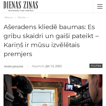
Sākums
Politika
Ašeradens kliedē baumas: Es
gribu skaidri un gaiši pateikt –
Kariņš ir mūsu izvēlētais
premjers
Atjaunots
Jūn 13, 2023
POLITIKA
Anete Jansone