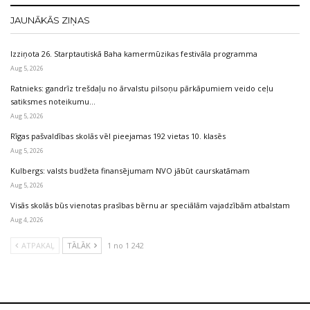
JAUNĀKĀS ZIŅAS
Izziņota 26. Starptautiskā Baha kamermūzikas festivāla programma
Aug 5, 2026
Ratnieks: gandrīz trešdaļu no ārvalstu pilsoņu pārkāpumiem veido ceļu
satiksmes noteikumu…
Aug 5, 2026
Rīgas pašvaldības skolās vēl pieejamas 192 vietas 10. klasēs
Aug 5, 2026
Kulbergs: valsts budžeta finansējumam NVO jābūt caurskatāmam
Aug 5, 2026
Visās skolās būs vienotas prasības bērnu ar speciālām vajadzībām atbalstam
Aug 4, 2026
ATPAKAĻ
TĀLĀK
1 no 1 242