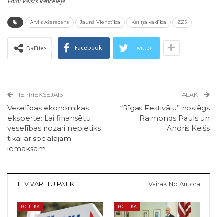
Foto: Valsts kanceleja
Arvils Ašeradens
Jaunā Vienotība
Kariņa valdība
ZZS
Facebook
Twitter
Dalīties
IEPRIEKŠĒJAIS
TĀLĀK
Veselības ekonomikas
“Rīgas Festivālu” noslēgs
eksperte: Lai finansētu
Raimonds Pauls un
veselības nozari nepietiks
Andris Keišs
tikai ar sociālajām
iemaksām
TEV VARĒTU PATIKT
Vairāk No Autora
POLITIKA
POLITIKA