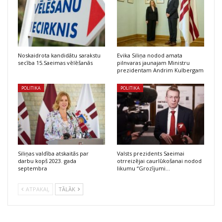
Noskaidrota kandidātu sarakstu
Evika Siliņa nodod amata
secība 15.Saeimas vēlēšanās
pilnvaras jaunajam Ministru
prezidentam Andrim Kulbergam
POLITIKA
POLITIKA
Siliņas valdība atskaitās par
Valsts prezidents Saeimai
darbu kopš 2023. gada
otrreizējai caurlūkošanai nodod
septembra
likumu “Grozījumi…
ATPAKAĻ
TĀLĀK