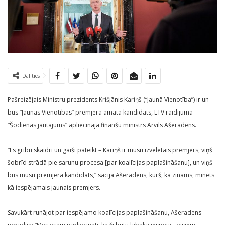
Dalīties
Pašreizējais Ministru prezidents Krišjānis Kariņš (“Jaunā Vienotība”) ir un
būs “Jaunās Vienotības” premjera amata kandidāts, LTV raidījumā
“Šodienas jautājums” apliecināja finanšu ministrs Arvils Ašeradens.
“Es gribu skaidri un gaiši pateikt – Kariņš ir mūsu izvēlētais premjers, viņš
šobrīd strādā pie sarunu procesa [par koalīcijas paplašināšanu], un viņš
būs mūsu premjera kandidāts,” sacīja Ašeradens, kurš, kā zināms, minēts
kā iespējamais jaunais premjers.
Savukārt runājot par iespējamo koalīcijas paplašināšanu, Ašeradens