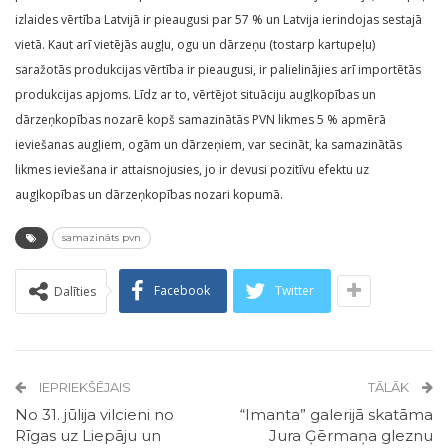
izlaides vērtība Latvijā ir pieaugusi par 57 % un Latvija ierindojas sestajā
vietā. Kaut arī vietējās augļu, ogu un dārzeņu (tostarp kartupeļu)
saražotās produkcijas vērtība ir pieaugusi, ir palielinājies arī importētās
produkcijas apjoms. Līdz ar to, vērtējot situāciju augļkopības un
dārzeņkopības nozarē kopš samazinātās PVN likmes 5 % apmērā
ieviešanas augļiem, ogām un dārzeņiem, var secināt, ka samazinātās
likmes ieviešana ir attaisnojusies, jo ir devusi pozitīvu efektu uz
augļkopības un dārzeņkopības nozari kopumā.
samazināts pvn
Facebook
Twitter
Dalīties
IEPRIEKŠĒJAIS
TĀLĀK
No 31. jūlija vilcieni no
“Imanta” galerijā skatāma
Rīgas uz Liepāju un
Jura Ģērmaņa gleznu