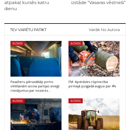
atpakaļ kursēs katru
izstāde “Vasaras vēstneši”
dienu
TEV VARĒTU PATIKT
Vairāk No Autora
BIZNESS
BIZNESS
Pasažieru pārvadātāji pirms
FM: Apstrādes rūpniecība
vēlēšanām aicina partijas sniegt
pirmajā pusgadā augusi par 4%
risinājumus par nozares…
BIZNESS
BIZNESS