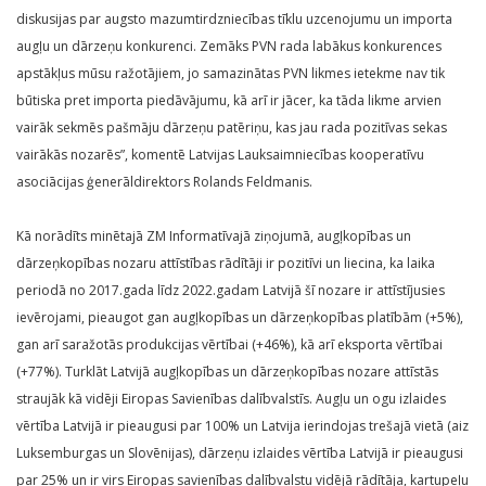
diskusijas par augsto mazumtirdzniecības tīklu uzcenojumu un importa
augļu un dārzeņu konkurenci. Zemāks PVN rada labākus konkurences
apstākļus mūsu ražotājiem, jo samazinātas PVN likmes ietekme nav tik
būtiska pret importa piedāvājumu, kā arī ir jācer, ka tāda likme arvien
vairāk sekmēs pašmāju dārzeņu patēriņu, kas jau rada pozitīvas sekas
vairākās nozarēs”, komentē Latvijas Lauksaimniecības kooperatīvu
asociācijas ģenerāldirektors Rolands Feldmanis.
Kā norādīts minētajā ZM Informatīvajā ziņojumā, augļkopības un
dārzeņkopības nozaru attīstības rādītāji ir pozitīvi un liecina, ka laika
periodā no 2017.gada līdz 2022.gadam Latvijā šī nozare ir attīstījusies
ievērojami, pieaugot gan augļkopības un dārzeņkopības platībām (+5%),
gan arī saražotās produkcijas vērtībai (+46%), kā arī eksporta vērtībai
(+77%). Turklāt Latvijā augļkopības un dārzeņkopības nozare attīstās
straujāk kā vidēji Eiropas Savienības dalībvalstīs. Augļu un ogu izlaides
vērtība Latvijā ir pieaugusi par 100% un Latvija ierindojas trešajā vietā (aiz
Luksemburgas un Slovēnijas), dārzeņu izlaides vērtība Latvijā ir pieaugusi
par 25% un ir virs Eiropas savienības dalībvalstu vidējā rādītāja, kartupeļu