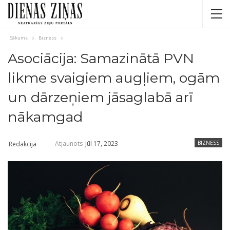
Sākums
Bizness
Asociācija: Samazinātā PVN
likme svaigiem augļiem, ogām
un dārzeņiem jāsaglabā arī
nākamgad
Atjaunots
Jūl 17, 2023
BIZNESS
Redakcija