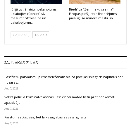
Jūlijā uzņēmēju noskaņojums
Biedrība “Zemnieku saeima”:
uzlabojies rūpniecībā,
Eiropas piešķirtais finansējums
mazumtirdzniecībā un
pieaugušo minerālmēslu un…
pakalpojumu…
ATPAKAĻ
TĀLĀK
JAUNĀKĀS ZIŅAS
Pasažieru pārvadātāji pirms vēlēšanām aicina partijas sniegt risinājumus par
nozares…
Aug 7, 2026
Valsts policija kriminālvajāšanas uzsākšanai nodod lietu pret bankomātu
apzadzēju
Aug 7, 2026
Karstums atkāpsies, bet laiks saglabāsies vasarīgi silts
Aug 7, 2026