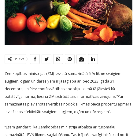
Dalīties
Zemkopības ministrijas (ZM) ieskatā samazinātā 5 % likme svaigiem
augļiem, ogām un dārzeņiem ir jāsaglabā arī pēc 2023. gada 31.
decembra, un Pievienotās vērtības nodokļa likumā tā jāievieš kā
patstāvīga norma, liecina ZM izstrādātais informatīvais ziņojums “Par
samazinātās pievienotās vērtības nodokļa likmes piecu procentu apmērā
ieviešanas efektivitāti svaigiem augļiem, ogām un dārzeņiem”.
“Esam gandarīti, ka Zemkopības ministrija atbalsta arī turpmāku
samazinātās PVN likmes saglabāšanu. Tas ir īpaši svarīgi laikā, kad norit