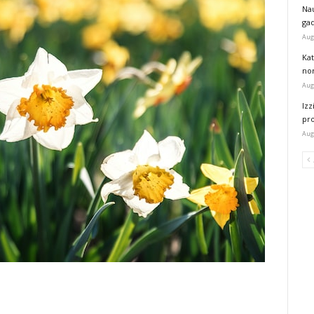
Na
ga
Aug
Kat
nor
Aug
Izz
pr
Aug