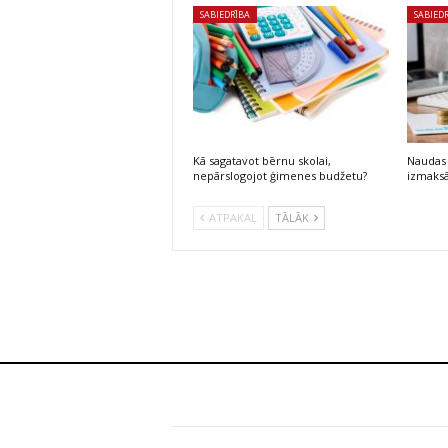
SABIEDRĪBA
SABIED
Kā sagatavot bērnu skolai,
Naudas 
nepārslogojot ģimenes budžetu?
izmaksā
ATPAKAĻ
TĀLĀK