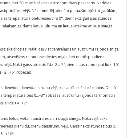
garuma, bet 20. martā sāksies astronomiskais pavasaris. Nedēļas
ās pastiprināsies vējš. Nākamnedēļ, dienām pamazām kļūstot garākām,
 gaisa temperatūra pieturēsies virs 0°, diennakts gaišajās stundās
alaikam gaidāms lietus. Siltuma un lietus ietekmē atlikusī sniega
is skaidrosies. Naktī dažviet centrālajos un austrumu rajonos snigs,
jam, atsevišķos rajonos veidosies migla, bet no pēcpusdienas
vējš. Naktī gaiss atdzisīs līdz -2…-7°, ziemeļaustrumos pat līdz -10°,
ūs +2…+6° robežās.
s dienvidu, dienvidaustrumu vējš, kas ar rītu kļūs brāzmains. Dienā
ī gaisa temperatūra būs 0…+3° robežās, austrumu rajonos termometra
esils līdz +4…+7°.
dāms lietus, vietām austrumos arī slapjš sniegs. Naktī vējš sāks
dz mērens dienvidu, dienvidaustrumu vējš. Gaiss nakts stundās būs 0…
+5…+10°.