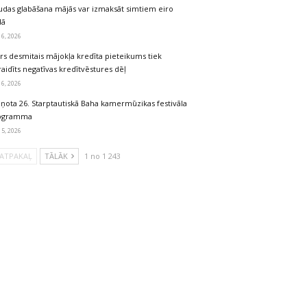
udas glabāšana mājās var izmaksāt simtiem eiro
dā
 6, 2026
rs desmitais mājokļa kredīta pieteikums tiek
aidīts negatīvas kredītvēstures dēļ
 6, 2026
iņota 26. Starptautiskā Baha kamermūzikas festivāla
ogramma
 5, 2026
ATPAKAĻ
TĀLĀK
1 no 1 243