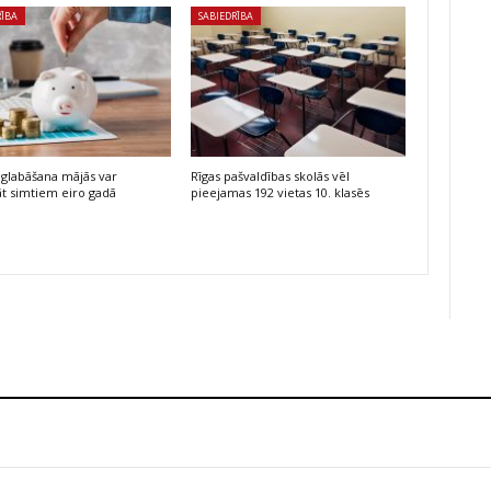
RĪBA
SABIEDRĪBA
glabāšana mājās var
Rīgas pašvaldības skolās vēl
t simtiem eiro gadā
pieejamas 192 vietas 10. klasēs