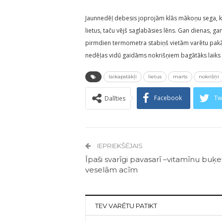
Jaunnedēļ debesis joprojām klās mākoņu sega, k
lietus, taču vējš saglabāsies lēns. Gan dienas, 
pirmdien termometra stabiņš vietām varētu pakāp
nedēļas vidū gaidāms nokrišņiem bagātāks laiks 
laikapstākļi
lietus
marts
nokrišņi
Facebook
Tw
Dalīties
IEPRIEKŠĒJAIS
Īpaši svarīgi pavasarī –vitamīnu buķ
veselām acīm
TEV VARĒTU PATIKT