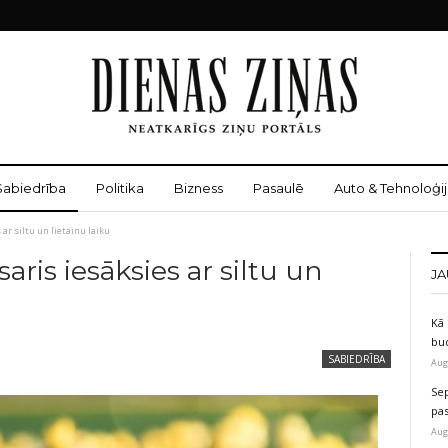
Sabiedrība
Politika
Bizness
Pasaulē
Auto & Tehnoloģij
ar siltu un lietainu laiku
ris iesāksies ar siltu un
JA
Kā 
bu
SABIEDRĪBA
Aug
Sep
pas
Aug