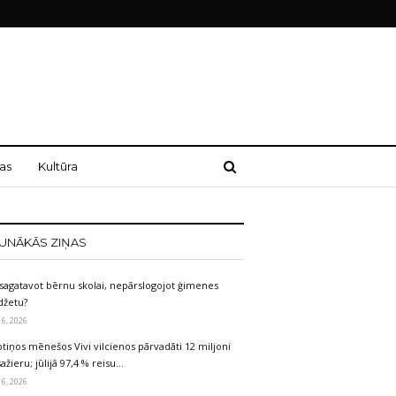
as
Kultūra
UNĀKĀS ZIŅAS
sagatavot bērnu skolai, nepārslogojot ģimenes
džetu?
 6, 2026
tiņos mēnešos Vivi vilcienos pārvadāti 12 miljoni
ažieru; jūlijā 97,4 % reisu…
 6, 2026