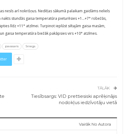
as nesīs arī nokrišņus. Nedēļas sākumā palaikam gaidāms neliels
gan nakts stundās gaisa temperatūra pieturēsies +1…+7° robežās,
ties līdz +11° atzīmei. Turpinot ieplūst siltajām gaisa masām,
un gaisa temperatūra biežāk pakāpsies virs +10° atzīmes.
pavasaris
Sniegs
itter
TĀLĀK
ete
Tiesībsargs: VID prettiesiski aprēķinājis
nodokļus iedzīvotāju vietā
Vairāk No Autora