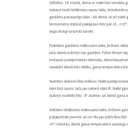
Svētdien, 18. martā, diena ar nakti būs vienāda 
izskaņa nesīs lielākoties sausu laiku, brīvdien
gaidāms pavasarīgs laiks – kā dienā, tā arī naktī
termometra stabiņš pakāpsies līdz pat +5…+10°. P
sega strauji turpinās sarukt.
Piektdien gaidāms mākoņains laiks, brīžiem debes
taču dienā nokrišņi nav gaidāmi. Pūšot lēnam vē
nedaudz pastiprināsies dienvidu, dienvidaustrumu 
savukārt dienā būs siltāks, gaisa temperatūra b
Sestdien debesis klās mākoņi. Naktī pastiprināsie
laiks būs sauss, taču jau vakarā sāks līt. Nakt
stabiņš noslīdēs līdz -4° atzīmei, un dienā gaiss i
Svētdien lielākoties mākoņains laiks, brīžiem gai
pakāpeniski pierimt, un no rīta jau pūtīs lēns lī
+5° robežās, dienā gaisa temperatūra sasniegs 