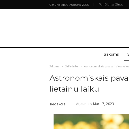
Par Dienas Ziņas
Ceturtdien, 6 Augusts, 2026
Sākums
Sākums
Sabiedrība
Astronomiskais pavasaris iesāksies 
Astronomiskais pavasa
lietainu laiku
Atjaunots
Mar 17, 2023
Redakcija