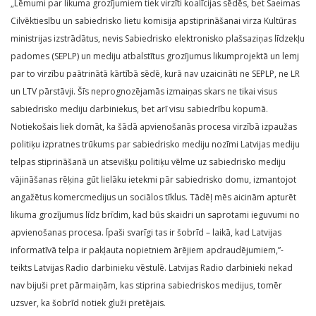
„Lēmumi par likuma grozījumiem tiek virzīti koalīcijas sēdēs, bet Saeimas
Cilvēktiesību un sabiedrisko lietu komisija apstiprināšanai virza Kultūras
ministrijas izstrādātus, nevis Sabiedrisko elektronisko plašsaziņas līdzekļu
padomes (SEPLP) un mediju atbalstītus grozījumus likumprojektā un lemj
par to virzību paātrinātā kārtībā sēdē, kurā nav uzaicināti ne SEPLP, ne LR
un LTV pārstāvji. Šīs neprognozējamās izmaiņas skars ne tikai visus
sabiedrisko mediju darbiniekus, bet arī visu sabiedrību kopumā.
Notiekošais liek domāt, ka šādā apvienošanās procesa virzībā izpaužas
politiķu izpratnes trūkums par sabiedrisko mediju nozīmi Latvijas mediju
telpas stiprināšanā un atsevišķu politiķu vēlme uz sabiedrisko mediju
vājināšanas rēķina gūt lielāku ietekmi pār sabiedrisko domu, izmantojot
angažētus komercmedijus un sociālos tīklus. Tādēļ mēs aicinām apturēt
likuma grozījumus līdz brīdim, kad būs skaidri un saprotami ieguvumi no
apvienošanas procesa. Īpaši svarīgi tas ir šobrīd – laikā, kad Latvijas
informatīvā telpa ir pakļauta nopietniem ārējiem apdraudējumiem,”-
teikts Latvijas Radio darbinieku vēstulē. Latvijas Radio darbinieki nekad
nav bijuši pret pārmaiņām, kas stiprina sabiedriskos medijus, tomēr
uzsver, ka šobrīd notiek gluži pretējais.