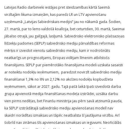
Latvijas Radio darbinieki iestājas pret steidzamības kārtā Saeimā
virzītajām likuma izmaiņām, kas paredz LR un LTV apvienošanu
uzņēmumā „Latvijas Sabiedriskais medijis” jau no nākamā gada. Šodien,
27. martā, par to lems valdošā koalīcija, bet ceturtdien, 30. martā, Saeimai
jābalso otrajā, jau galīgajā, lasījumā. Sabiedrisko elektronisko plašsaziņas
līdzekļu padomes (SEPLP) sabiedrisko mediju pārvaldības reformas
mērķis ir izveidot vienotu sabiedrisko mediju, kam ir nodrošināts
neatkarīgs un prognozējams, Eiropas vidējam līmenim atbilstošs
finansējums. SEPLP par piemērotāko finansējuma modeli uzskata sasaisti
ar noteiktu nodokļu ieņēmumiem, paredzot novirzīt sabiedrisko mediju
finansēšanai 1,3% no IIN un 2,12% no akcīzes nodokļu kopbudžeta
ieņēmumiem, sākot ar 2027. gadu. Tajā pašā laikā īpaši izveidotā darba
grupa apvienotā medija finansēšanas modeļa izstrādei, uzsāka darbu
vien pirms nedēļas, bet Finanšu ministrija jau pērn savā atzinumā pauda,
ka SEPLP izstrādātajā sabiedrisko mediju apvienošanas modelī nav
skaidri norādītas izmaksas un tāpēc neatbalsta šī jautājuma virzību. Arī
šobrīd nav zināmas šīs apvienošanas izmaksas un ieguvumi. Neoficiālās