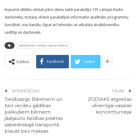
Kopumā atklāto vēstuli pāris dienu laikā parakstījis 191 Latvijas Radio
darbinieks, tostarp vēstuli parakstījuši informatīvi analītisko programmu
žurnālisti, visu kanālu, tāpat arī tehnisko un atbalsta struktūrvienību
vadītāji un darbinieki.
sabiedrisko mediju apvienošana
Facebook
Twitter
Dalīties
IEPRIEKŠĒJAIS
TĀLĀK
Tiesībsargs: Bāreņiem un
ZODIAKS atgriežas
bez vecāku gādības
vērienīgai vasaras
palikušiem bērniem
koncertturnejai
jāatjauno tiesības pilsētas
sabiedriskajā transportā
braukt bez maksas