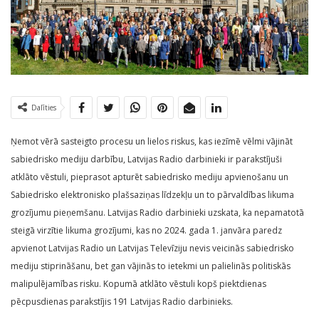
Dalīties
Ņemot vērā sasteigto procesu un lielos riskus, kas iezīmē vēlmi vājināt
sabiedrisko mediju darbību, Latvijas Radio darbinieki ir parakstījuši
atklāto vēstuli, pieprasot apturēt sabiedrisko mediju apvienošanu un
Sabiedrisko elektronisko plašsaziņas līdzekļu un to pārvaldības likuma
grozījumu pieņemšanu. Latvijas Radio darbinieki uzskata, ka nepamatotā
steigā virzītie likuma grozījumi, kas no 2024. gada 1. janvāra paredz
apvienot Latvijas Radio un Latvijas Televīziju nevis veicinās sabiedrisko
mediju stiprināšanu, bet gan vājinās to ietekmi un palielinās politiskās
malipulējamības risku. Kopumā atklāto vēstuli kopš piektdienas
pēcpusdienas parakstījis 191 Latvijas Radio darbinieks.