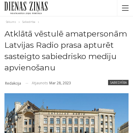
Sākums
Sabiedrība
Atklātā vēstulē amatpersonām
Latvijas Radio prasa apturēt
sasteigto sabiedrisko mediju
apvienošanu
Atjaunots
Mar 28, 2023
SABIEDRĪBA
Redakcija