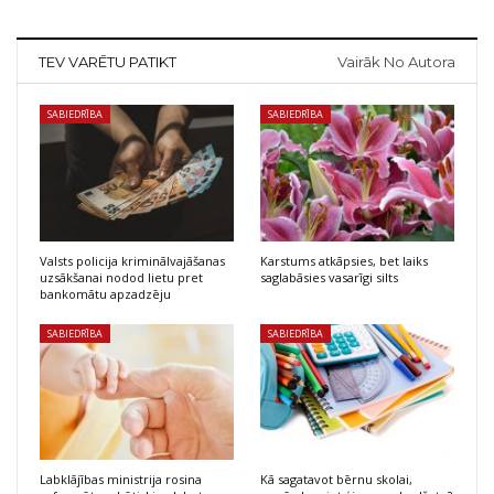
TEV VARĒTU PATIKT
Vairāk No Autora
SABIEDRĪBA
SABIEDRĪBA
Valsts policija kriminālvajāšanas
Karstums atkāpsies, bet laiks
uzsākšanai nodod lietu pret
saglabāsies vasarīgi silts
bankomātu apzadzēju
SABIEDRĪBA
SABIEDRĪBA
Labklājības ministrija rosina
Kā sagatavot bērnu skolai,