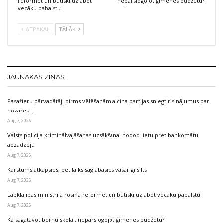
reformēt un būtiski uzlabot
nepārslogojot ģimenes budžetu?
vecāku pabalstu
ATPAKAĻ
TĀLĀK
JAUNĀKĀS ZIŅAS
Pasažieru pārvadātāji pirms vēlēšanām aicina partijas sniegt risinājumus par
nozares…
Aug 7, 2026
Valsts policija kriminālvajāšanas uzsākšanai nodod lietu pret bankomātu
apzadzēju
Aug 7, 2026
Karstums atkāpsies, bet laiks saglabāsies vasarīgi silts
Aug 7, 2026
Labklājības ministrija rosina reformēt un būtiski uzlabot vecāku pabalstu
Aug 7, 2026
Kā sagatavot bērnu skolai, nepārslogojot ģimenes budžetu?