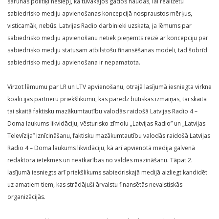
sarunās politiķi neslēpj, ka tuvākajos gados naudas, lai realizētu
sabiedrisko mediju apvienošanas koncepcijā nospraustos mērķus,
visticamāk, nebūs. Latvijas Radio darbinieki uzskata, ja lēmums par
sabiedrisko mediju apvienošanu netiek pieņemts reizē ar koncepciju par
sabiedrisko mediju statusam atbilstošu finansēšanas modeli, tad šobrīd
sabiedrisko mediju apvienošana ir nepamatota.
Virzot lēmumu par LR un LTV apvienošanu, otrajā lasījumā iesniegta virkne
koalīcijas partneru priekšlikumu, kas paredz būtiskas izmaiņas, tai skaitā
tai skaitā faktisku mazākumtautību valodās raidošā Latvijas Radio 4 –
Doma laukums likvidāciju, vēsturisko zīmolu „Latvijas Radio” un „Latvijas
Televīzija” iznīcināšanu, faktisku mazākumtautību valodās raidošā Latvijas
Radio 4 – Doma laukums likvidāciju, kā arī apvienotā medija galvenā
redaktora ietekmes un neatkarības no valdes mazināšanu. Tāpat 2.
lasījumā iesniegts arī priekšlikums sabiedriskajā medijā aizliegt kandidēt
uz amatiem tiem, kas strādājuši ārvalstu finansētās nevalstiskās
organizācijās.