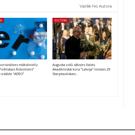
Vairāk No Autora
RA
KULTŪRA
risināsies mākslinieču
Augusta vidū sāksies Valsts
Poētiskais Robotisms”
Akadēmiskā kora “Latvija” lolotais 29.
 izstāde “AERO”
Starptautiskais…