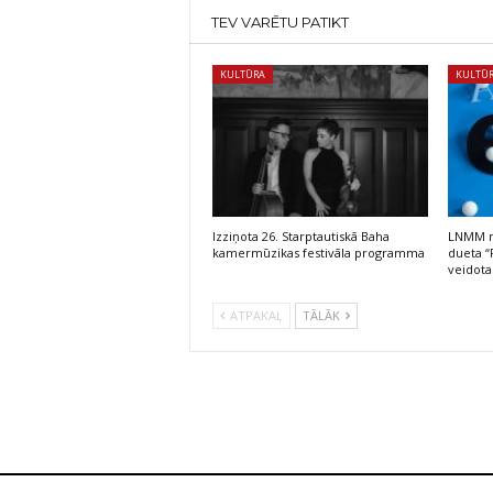
TEV VARĒTU PATIKT
KULTŪRA
KULTŪ
Izziņota 26. Starptautiskā Baha
LNMM no
kamermūzikas festivāla programma
dueta “
veidota
ATPAKAĻ
TĀLĀK