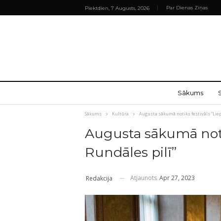
Par Dienas Ziņas
Piektdien, 7 Augusts, 2026
Sākums
Sākums
Kultūra
Augusta sākumā notiks festivāls “Liep
Augusta sākumā notik
Rundāles pilī”
Atjaunots
Apr 27, 2023
Redakcija