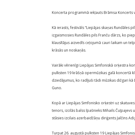
Koncerta programmā iekļauts Brāmsa Koncerts vij
Kā ierasts, festivāls “Liepājas skaņas Rundāles pi
izgaismosies Rundāles pils Franču dārzs, ko pie
klausītājus aizvedīs ceļojumā cauri laikam un telp
krāsās un noskaņās.
Vairāki vērienīgi Liepājas Simfoniskā orķestra konc
pulksten 19 krāšņā opermūzikas galā koncertā kla
dziedājumus, ko radījuši tādi mūzikas dižgari kā 
Guno.
Kopā ar Liepājas Simfonisko orķestri uz skatuve
tenors, izcilās balss īpašnieks Mihails Čuļpajev
stāsies izcilais azerbaidžāņu diriģents Jalčins Ad
Turpat 26. augustā pulksten 19 Liepājas Simfonis