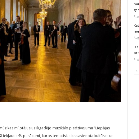
Na
ga
Aug
Kat
nor
Aug
Izz
pr
Aug
a mūzikas mīļotājus uz ikgadējo muzikālo piedzīvojumu “Liepājas
iekļauti trīs pasākumi, kuros tematiski tiks savienota kultūras un