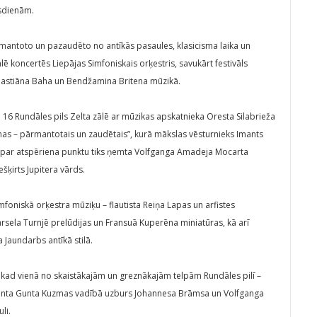
ūsdienām.
mantoto un pazaudēto no antīkās pasaules, klasicisma laika un
ē koncertēs Liepājas Simfoniskais orķestris, savukārt festivāls
bastiāna Baha un Bendžamina Britena mūzikā.
n 16 Rundāles pils Zelta zālē ar mūzikas apskatnieka Oresta Silabrieža
as – pārmantotais un zaudētais”, kurā mākslas vēsturnieks Imants
nai par atspēriena punktu tiks ņemta Volfganga Amadeja Mocarta
šķirts Jupitera vārds.
foniskā orķestra mūziķu – flautista Reiņa Lapas un arfistes
rsela Turnjē prelūdijas un Fransuā Kuperēna miniatūras, kā arī
Jaundarbs antīkā stilā.
, kad vienā no skaistākajām un greznākajām telpām Rundāles pilī –
riģenta Gunta Kuzmas vadībā uzburs Johannesa Brāmsa un Volfganga
li.