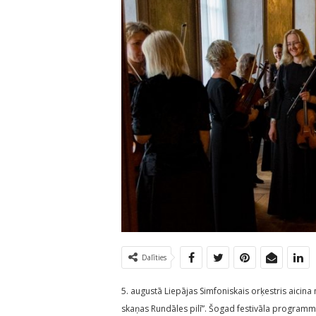
Dalīties
5. augustā Liepājas Simfoniskais orķestris aicin
skaņas Rundāles pilī”. Šogad festivāla programmā 