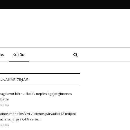
as
Kultūra
UNĀKĀS ZIŅAS
sagatavot bērnu skolai, nepārslogojot ģimenes
džetu?
 6, 2026
tiņos mēnešos Vivi vilcienos pārvadāti 12 miljoni
ažieru; jūlijā 97,4 % reisu…
 6, 2026