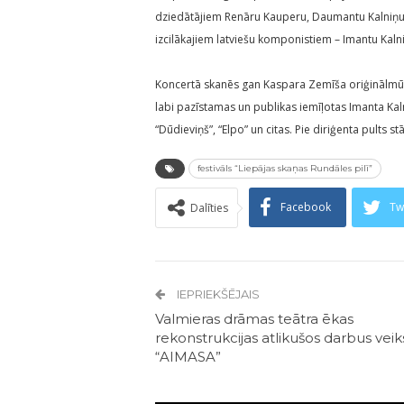
dziedātājiem Renāru Kauperu, Daumantu Kalniņu u
izcilākajiem latviešu komponistiem – Imantu Kaln
Koncertā skanēs gan Kaspara Zemīša oriģinālmūz
labi pazīstamas un publikas iemīļotas Imanta Kaln
“Dūdieviņš”, “Elpo” un citas. Pie diriģenta pults st
festivāls “Liepājas skaņas Rundāles pilī”
Facebook
Tw
Dalīties
IEPRIEKŠĒJAIS
Valmieras drāmas teātra ēkas
rekonstrukcijas atlikušos darbus veik
“AIMASA”