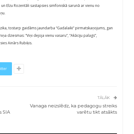
n Elzu Rozentāli sastapsies simfoniskā sarunā ar vienu no
iņu.
ika, tostarp gaidāms jaundarba “Gadalaiki” pirmatskaņojums, gan
iņa dziesmas: “Viņi dejoja vienu vasaru”, “Akāciju palags”,
āsies Ainārs Rubiķis.
itter
TĀLĀK
Vanaga neizslēdz, ka pedagogu streiks
s SIA
varētu tikt atsākts