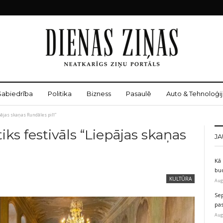
Sabiedrība
Politika
Bizness
Pasaulē
Auto & Tehnoloģij
ājas skaņas Rundāles pilī”
s festivāls “Liepājas skaņas
JA
Kā 
bu
KULTŪRA
Aug
Sep
pas
Aug