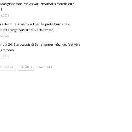
udas glabāšana mājās var izmaksāt simtiem eiro
dā
 6, 2026
rs desmitais mājokļa kredīta pieteikums tiek
aidīts negatīvas kredītvēstures dēļ
 6, 2026
iņota 26. Starptautiskā Baha kamermūzikas festivāla
ogramma
 5, 2026
ATPAKAĻ
TĀLĀK
1 no 1 243