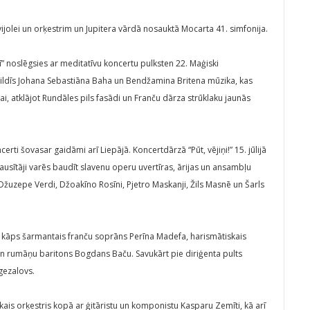
olei un orķestrim un Jupitera vārdā nosauktā Mocarta 41. simfonija.
lī” noslēgsies ar meditatīvu koncertu pulksten 22. Maģiski
pildīs Johana Sebastiāna Baha un Bendžamina Britena mūzika, kas
ai, atklājot Rundāles pils fasādi un Franču dārza strūklaku jaunās
erti šovasar gaidāmi arī Liepājā. Koncertdārzā “Pūt, vējiņi!” 15. jūlijā
usītāji varēs baudīt slavenu operu uvertīras, ārijas un ansambļu
Džuzepe Verdi, Džoakīno Rosīni, Pjetro Maskanji, Žils Masnē un Šarls
s kāps šarmantais franču soprāns Perīna Madefa, harismātiskais
s un rumāņu baritons Bogdans Baču. Savukārt pie diriģenta pults
igezalovs.
kais orķestris kopā ar ģitāristu un komponistu Kasparu Zemīti, kā arī