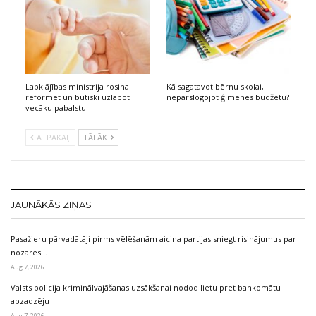
Labklājības ministrija rosina
Kā sagatavot bērnu skolai,
reformēt un būtiski uzlabot
nepārslogojot ģimenes budžetu?
vecāku pabalstu
ATPAKAĻ
TĀLĀK
JAUNĀKĀS ZIŅAS
Pasažieru pārvadātāji pirms vēlēšanām aicina partijas sniegt risinājumus par
nozares…
Aug 7, 2026
Valsts policija kriminālvajāšanas uzsākšanai nodod lietu pret bankomātu
apzadzēju
Aug 7, 2026