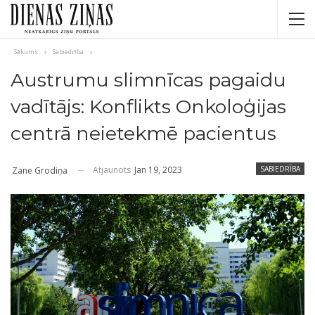
Sākums
Sabiedrība
Austrumu slimnīcas pagaidu
vadītājs: Konflikts Onkoloģijas
centrā neietekmē pacientus
Atjaunots
Jan 19, 2023
SABIEDRĪBA
Zane Grodiņa