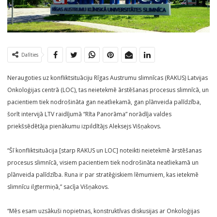
Dalīties
Neraugoties uz konfliktsituāciju Rīgas Austrumu slimnīcas (RAKUS) Latvijas
Onkoloģijas centrā (LOC), tas neietekmē ārstēšanas procesus slimnīcā, un
pacientiem tiek nodrošināta gan neatliekamā, gan plānveida palīdzība,
šorīt intervijā LTV raidījumā “Rīta Panorāma” norādīja valdes
priekšsēdētāja pienākumu izpildītājs Aleksejs Višņakovs.
“Šī konfliktsituācija [starp RAKUS un LOC] noteikti neietekmē ārstēšanas
procesus slimnīcā, visiem pacientiem tiek nodrošināta neatliekamā un
plānveida palīdzība. Runa ir par stratēģiskiem lēmumiem, kas ietekmē
slimnīcu ilgtermiņā,” sacīja Višņakovs.
“Mēs esam uzsākuši nopietnas, konstruktīvas diskusijas ar Onkoloģijas