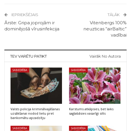
IEPRIEKŠĒJAIS
TĀLĀK
Ārste: Gripa joprojām ir
Vitenbergs 100%
dominējošā vīrusinfekcija
neuzticas “airBaltic”
vadībai
TEV VARĒTU PATIKT
Vairāk No Autora
SABIEDRĪBA
SABIEDRĪBA
Valsts policija kriminālvajāšanas
Karstums atkāpsies, bet laiks
uzsākšanai nodod lietu pret
saglabāsies vasarīgi silts
bankomātu apzadzēju
SABIEDRĪBA
SABIEDRĪBA