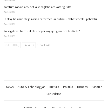
Karstums atkāpsies, bet laiks saglabāsies vasarīgi silts
Aug 7, 2026
Labklājības ministrija rosina reformēt un būtiski uzlabot vecāku pabalstu
Aug 7, 2026
Kā sagatavot bērnu skolai, nepārslogojot ģimenes budžetu?
Aug 6, 2026
ATPAKAĻ
TĀLĀK
1 no 1 243
News
Auto & Tehnoloģijas
Kultūra
Politika
Bizness
Pasaulē
Sabiedrība