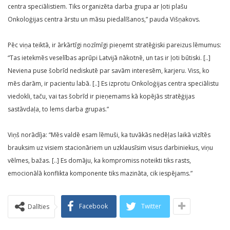
centra speciālistiem. Tiks organizēta darba grupa ar ļoti plašu
Onkoloģijas centra ārstu un māsu piedalīšanos,” pauda Višņakovs.
Pēc viņa teiktā, ir ārkārtīgi nozīmīgi pieņemt stratēģiski pareizus lēmumus:
“Tas ietekmēs veselības aprūpi Latvijā nākotnē, un tas ir ļoti būtiski. [..]
Neviena puse šobrīd nediskutē par savām interesēm, karjeru. Viss, ko
mēs darām, ir pacientu labā. [..] Es izprotu Onkoloģijas centra speciālistu
viedokli, taču, vai tas šobrīd ir pieņemams kā kopējās stratēģijas
sastāvdaļa, to lems darba grupas.”
Viņš norādīja: “Mēs valdē esam lēmuši, ka tuvākās nedēļas laikā vizītēs
brauksim uz visiem stacionāriem un uzklausīsim visus darbiniekus, viņu
vēlmes, bažas. [..] Es domāju, ka kompromiss noteikti tiks rasts,
emocionālā konflikta komponente tiks mazināta, cik iespējams.”
Facebook
Twitter
Dalīties