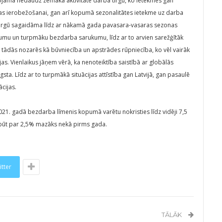
ojama nedaudz zemāka aktivitāte darba tirgū, ko ietekmēs gan
bas ierobežošanai, gan arī kopumā sezonalitātes ietekme uz darba
 tirgū sagaidāma līdz ar nākamā gada pavasara-vasaras sezonas
umu un turpmāku bezdarba sarukumu, līdz ar to arvien sarežģītāk
paši tādās nozarēs kā būvniecība un apstrādes rūpniecība, ko vēl vairāk
as. Vienlaikus jāņem vērā, ka nenoteiktība saistībā ar globālās
. Līdz ar to turpmākā situācijas attīstība gan Latvijā, gan pasaulē
cijas.
1. gadā bezdarba līmenis kopumā varētu nokristies līdz vidēji 7,5
 būt par 2,5% mazāks nekā pirms gada.
itter
TĀLĀK