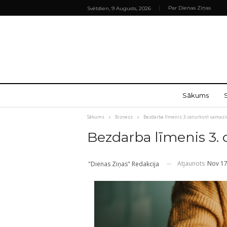
Par Dienas Ziņas
Svētdien, 9 Augusts, 2026
Sākums
Sākums
Bizness
Bezdarba līmenis 3. ceturksnī samazin
Bezdarba līmenis 3. 
Atjaunots
Nov 17
"Dienas Ziņas" Redakcija