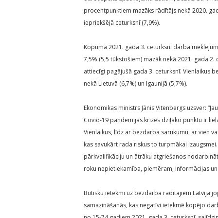
procentpunktiem mazāks rādītājs nekā 2020. gad
iepriekšējā ceturksnī (7,9%).
Kopumā 2021. gada 3. ceturksnī darba meklējumos
7,5% (5,5 tūkstošiem) mazāk nekā 2021. gada 2. 
attiecīgi pagājušā gada 3. ceturksnī. Vienlaikus 
nekā Lietuvā (6,7%) un Igaunijā (5,7%).
Ekonomikas ministrs Jānis Vitenbergs uzsver: “Jau
Covid-19 pandēmijas krīzes dziļāko punktu ir lie
Vienlaikus, līdz ar bezdarba sarukumu, ar vien v
kas savukārt rada riskus to turpmākai izaugsmei. 
pārkvalifikāciju un ātrāku atgriešanos nodarbināt
roku nepietiekamība, piemēram, informācijas un
Būtisku ietekmi uz bezdarba rādītājiem Latvijā j
samazināšanās, kas negatīvi ietekmē kopējo dar
no 15-74 gadiem 2021. gada 3. ceturksnī, salīdzi