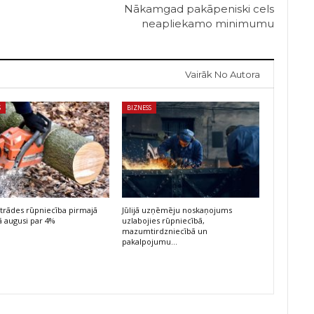
Nākamgad pakāpeniski cels
neapliekamo minimumu
Vairāk No Autora
S
BIZNESS
trādes rūpniecība pirmajā
Jūlijā uzņēmēju noskaņojums
 augusi par 4%
uzlabojies rūpniecībā,
mazumtirdzniecībā un
pakalpojumu…