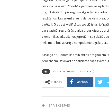
Sagaidāms, ka šā gada pēdējā ceturksnī būs vēr
ieviestie pasākumi Covid-19 pandēmijas izplatī
tirgu. Aktivitātīšu pieauguma atgriešanās darba
iestāšanos, kas sekmēs jaunu darbavietu pieaug
varētu kļūt atrast kvalificētus speciālistus, jo ī
var saasināt reģionālās darba tirgus disproporcij
ekonomikas atkopšanos joprojām saglabājās augsta
lielā mērā būs atkarīga no epidemioloģiskās situā
Saskaņā ar Ekonomikas ministrijas prognozēm 202
procentiem, savukārt nodarbināto skaits varētu
bezdarba līmenis
bezdarbs
Facebook
Tw
Dalīties
IEPRIEKŠĒJAIS