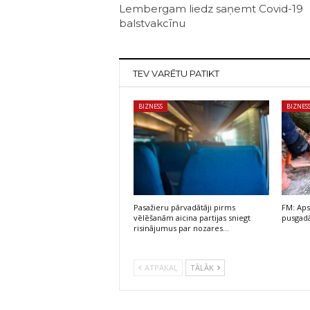
Lembergam liedz saņemt Covid-19
balstvakcīnu
TEV VARĒTU PATIKT
BIZNESS
BIZNES
Pasažieru pārvadātāji pirms
FM: Aps
vēlēšanām aicina partijas sniegt
pusgadā
risinājumus par nozares…
ATPAKAĻ
TĀLĀK