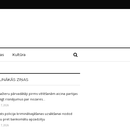
as
Kultūra
UNĀKĀS ZIŅAS
ažieru pārvadātāji pirms vēlēšanām aicina partijas
egt risinājumus par nozares…
 7, 2026
sts policija kriminālvajāšanas uzsākšanai nodod
etu pret bankomātu apzadzēju
 7, 2026