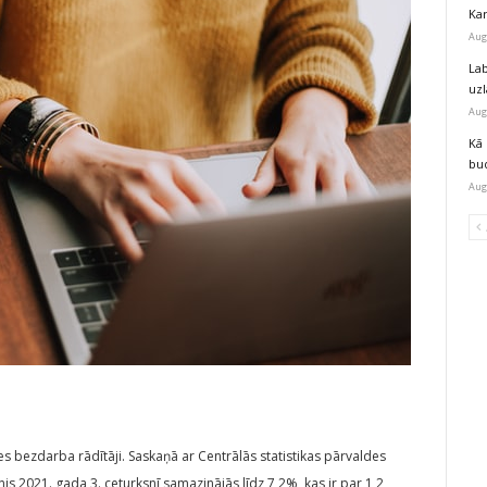
Kar
Aug
Lab
uz
Aug
Kā 
bu
Aug
es bezdarba rādītāji. Saskaņā ar Centrālās statistikas pārvaldes
2021. gada 3. ceturksnī samazinājās līdz 7,2%, kas ir par 1,2