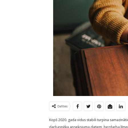
Dalīties
Kopš 2020. gada vidus stabili turpina samazināti
darbaspēka apsekojuma datiem, bezdarba līmenis 