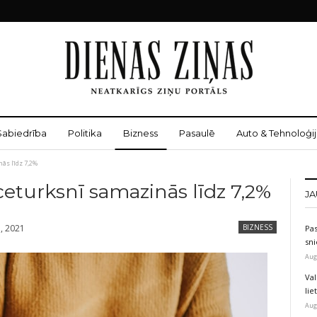
Sabiedrība
Politika
Bizness
Pasaulē
Auto & Tehnoloģij
ās līdz 7,2%
ceturksnī samazinās līdz 7,2%
JA
, 2021
BIZNESS
Pas
sni
Aug
Val
li
Aug