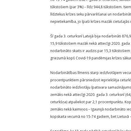
tūkstošiem (par 3%) – līdz 944,8 tūkstošiem. 
līdztekus krīzes seku pārvarēšanai un nodarbināt
nepietiekamība, jo īpaši krīzes mazāk cietušajās
Šī gada 3. ceturksnī Latvijā bija nodarbināti 876
15,9 tūkstošiem mazāk nekā attiecīgi 2020. gada 3.
nodarbināto skaits ir audzis par 15,3 tūkstošie
griezumā kopš Covid-19 pandēmijas krīzes sāku
Nodarbinātības līmenis starp iedzīvotājiem vecum
procentpunktiem pārsniedzot iepriekšēja ceturk
nodarbināto iedzīvotāju īpatsvara samazinājums 
zemāks nekā attiecīgi 2020. gada 3. ceturksnī (6
ceturkšņa) atpaliekot par 2,1 procentpunktu. Kop
zemāks nekā kaimiņos – Igaunijā nodarbināto iedz
kopskaita vecumā no 15-74 gadiem, bet Lietuvā 