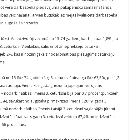
Ņemot vērā darbaspēka piedāvājuma pakāpenisku samazināšanos,
ības veicināšanai, arvien būtiskāk iezīmējās kvalificēta darbaspēka
 un augošajās nozarēs.
,9 tūkstoši iedzīvotāji vecumā no 15-74 gadiem, kas bija par 1,8% jeb
 ceturksnī. Vienlaikus, salīdzinot ar iepriekšējo ceturksni,
m jeb 2%, kas ir nozīmīgākais nodarbinātības pieaugums ceturkšņu
ma.
ā no 15 līdz 74 gadiem š.g. 3. ceturksnī pieauga līdz 63,5%, par 1,2
šņa rādītāju. Vienlaikus gada griezumā joprojām vērojams
– nodarbinātības līmenis 3. ceturksnī bija par 0,7 procentpunktiem
4,3%), savukārt no augstākā pirmskrīzes līmeņa ( 2019. gada 3.
umā nodarbinātības līmenis Latvijā 3. ceturksnī saglabājās jūtami
īvotāju īpatsvars gada 3. ceturksnī veidoja 67,4% no iedzīvotāju
– 66 procentus.