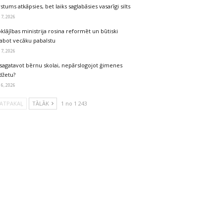
stums atkāpsies, bet laiks saglabāsies vasarīgi silts
 7, 2026
klājības ministrija rosina reformēt un būtiski
labot vecāku pabalstu
 7, 2026
sagatavot bērnu skolai, nepārslogojot ģimenes
džetu?
 6, 2026
ATPAKAĻ
TĀLĀK
1 no 1 243