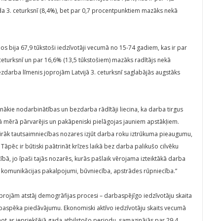
a 3. ceturksnī (8,4%), bet par 0,7 procentpunktiem mazāks nekā
 bija 67,9 tūkstoši iedzīvotāji vecumā no 15-74 gadiem, kas ir par
ceturksnī un par 16,6% (13,5 tūkstošiem) mazāks radītājs nekā
bezdarba līmenis joprojām Latvijā 3. ceturksnī saglabājās augstāks
nākie nodarbinātības un bezdarba rādītāji liecina, ka darba tirgus
lā mērā pārvarējis un pakāpeniski pielāgojas jauniem apstākļiem.
airāk tautsaimniecības nozares izjūt darba roku iztrūkuma pieaugumu,
Tāpēc ir būtiski paātrināt krīzes laikā bez darba palikušo cilvēku
ībā, jo īpaši tajās nozarēs, kurās pašlaik vērojama izteiktākā darba
 komunikācijas pakalpojumi, būvniecība, apstrādes rūpniecība.”
oprojām atstāj demogrāfijas procesi – darbaspējīgo iedzīvotāju skaita
baspēka piedāvājumu. Ekonomiski aktīvo iedzīvotāju skaits vecumā
not ar iepriekšējā gada atbilstošo periodu, samazinājās par 29,4