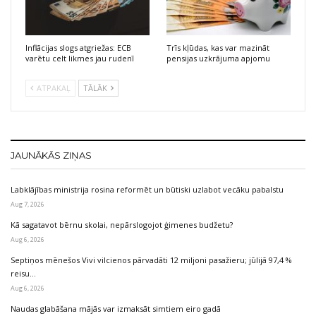
Inflācijas slogs atgriežas: ECB
Trīs kļūdas, kas var mazināt
varētu celt likmes jau rudenī
pensijas uzkrājuma apjomu
ATPAKAĻ
TĀLĀK
JAUNĀKĀS ZIŅAS
Labklājības ministrija rosina reformēt un būtiski uzlabot vecāku pabalstu
Aug 7, 2026
Kā sagatavot bērnu skolai, nepārslogojot ģimenes budžetu?
Aug 6, 2026
Septiņos mēnešos Vivi vilcienos pārvadāti 12 miljoni pasažieru; jūlijā 97,4 %
reisu…
Aug 6, 2026
Naudas glabāšana mājās var izmaksāt simtiem eiro gadā