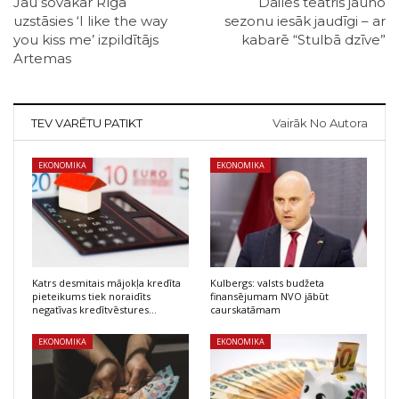
Jau šovakar Rīgā
Dailes teātris jauno
uzstāsies ‘I like the way
sezonu iesāk jaudīgi – ar
you kiss me’ izpildītājs
kabarē “Stulbā dzīve”
Artemas
TEV VARĒTU PATIKT
Vairāk No Autora
EKONOMIKA
EKONOMIKA
Katrs desmitais mājokļa kredīta
Kulbergs: valsts budžeta
pieteikums tiek noraidīts
finansējumam NVO jābūt
negatīvas kredītvēstures…
caurskatāmam
EKONOMIKA
EKONOMIKA