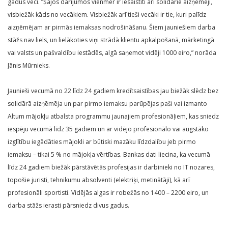
gadus veci. “Šajos darījumos vienmēr ir iesaistīti arī solidārie aizņēmēji,
visbiežāk kāds no vecākiem. Visbiežāk arī tieši vecāki ir tie, kuri palīdz
aizņēmējam ar pirmās iemaksas nodrošināšanu. Šiem jauniešiem darba
stāžs nav liels, un lielākoties viņi strādā klientu apkalpošanā, mārketingā
vai valsts un pašvaldību iestādēs, algā saņemot vidēji 1000 eiro,” norāda
Jānis Mūrnieks.
Jaunieši vecumā no 22 līdz 24 gadiem kredītsaistības jau biežāk slēdz bez
solidārā aizņēmēja un par pirmo iemaksu parūpējas paši vai izmanto
Altum mājokļu atbalsta programmu jaunajiem profesionāļiem, kas sniedz
iespēju vecumā līdz 35 gadiem un ar vidējo profesionālo vai augstāko
izglītību iegādāties mājokli ar būtiski mazāku līdzdalību jeb pirmo
iemaksu – tikai 5 % no mājokļa vērtības. Bankas dati liecina, ka vecumā
līdz 24 gadiem biežāk pārstāvētās profesijas ir darbinieki no IT nozares,
topošie juristi, tehnikumu absolventi (elektriķi, metinātāji), kā arī
profesionāli sportisti. Vidējās algas ir robežās no 1400 – 2200 eiro, un
darba stāžs ierasti pārsniedz divus gadus.