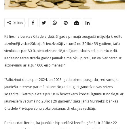
Dalīties
Kā liecina bankas Citadele dati, šī gada pirmajā pusgadā mājokļa kredītu
aizņēmēji visbiežāk bijuši iedzīvotāji vecumā no 30 līdz 39 gadiem, taču
vienlaikus par 80 % pieaudzis noslēgto līgumu skaits arī jauniešu vidū.
Kādās nozarēs strādā gados jaunākie mājokļu pircēji, un vai var cerēt uz
aizdevumu ar algu 1000 eiro mēnesī?
“Salīdzinot datus par 2024. un 2023. gada pirmo pusgadu, redzams, ka
jauniešu interese par mājokļiem šogad augusi gandrīz divas reizes –
šogad teju katrs piektais jeb 18 % hipotekāro kredītu līgumu ir noslēgti ar
jauniešiem vecumā no 20 līdz 29 gadiem,” saka Jānis Mūrnieks, bankas
Citadele Privātpersonu apkalpošanas direkcijas vadītājs.
Bankas dati liecina, ka jaunākie hipotekārā kredīta ņēmēji ir 20 līdz 22