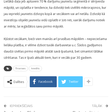
Lielākā daļa jeb aptuveni 70 % darījumu jauniešu segmentā ir sērijveida
mājokļi, un izplatīta ir tendence, ka dzīvokļi tiek izvēlēti mikrorajonos, kur
jau iepriekš jaunietis dzīvojis kopā ar vecākiem vai arī netālu. Dzīvokļi kā
investīciju objekti jauniešu vidū izplatīti ir ļoti reti, vairāk darījumu notiek
ar mērķi, lai iegādātos savu pirmo mājokli.
Kļūstot vecākam, bieži vien mainās arī prasības mājoklim – nepieciešama
lielāka platība, ir vēlme dzīvot tuvāk darbavietai u.c. Šādos gadījumos
daudzi izvēlas pirmo mājokli atstāt savā īpašumā, bet izmantot tālākai
izīrēšanai. Tas ir īpaši aktuāli tiem, kuri ir vecāki par 30 gadiem.
finanses
kredīts
Facebook
Twitter
Dalīties
IEPRIEKŠĒJAIS
TĀLĀK