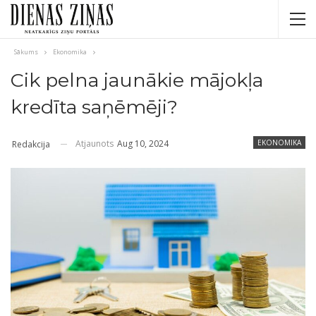
Sākums
Ekonomika
Cik pelna jaunākie mājokļa
kredīta saņēmēji?
Atjaunots
Aug 10, 2024
EKONOMIKA
Redakcija