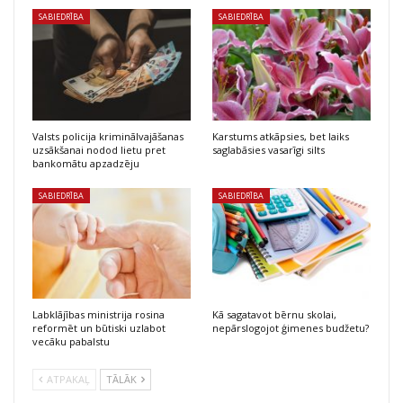
SABIEDRĪBA
SABIEDRĪBA
Valsts policija kriminālvajāšanas
Karstums atkāpsies, bet laiks
uzsākšanai nodod lietu pret
saglabāsies vasarīgi silts
bankomātu apzadzēju
SABIEDRĪBA
SABIEDRĪBA
Labklājības ministrija rosina
Kā sagatavot bērnu skolai,
reformēt un būtiski uzlabot
nepārslogojot ģimenes budžetu?
vecāku pabalstu
ATPAKAĻ
TĀLĀK