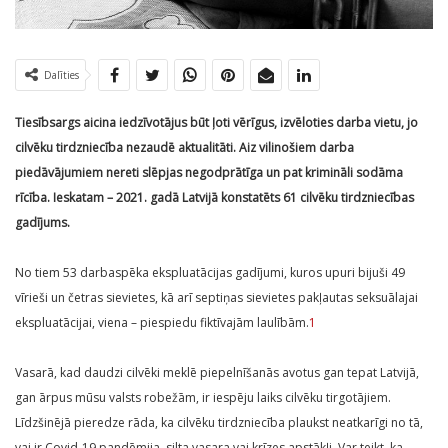
Dalīties
Tiesībsargs aicina iedzīvotājus būt ļoti vērīgus, izvēloties darba vietu, jo
cilvēku tirdzniecība nezaudē aktualitāti. Aiz vilinošiem darba
piedāvājumiem nereti slēpjas negodprātīga un pat krimināli sodāma
rīcība. Ieskatam – 2021. gadā Latvijā konstatēts 61 cilvēku tirdzniecības
gadījums.
No tiem 53 darbaspēka ekspluatācijas gadījumi, kuros upuri bijuši 49
vīrieši un četras sievietes, kā arī septiņas sievietes pakļautas seksuālajai
ekspluatācijai, viena – piespiedu fiktīvajām laulībām.
1
Vasarā, kad daudzi cilvēki meklē piepelnīšanās avotus gan tepat Latvijā,
gan ārpus mūsu valsts robežām, ir iespēju laiks cilvēku tirgotājiem.
Līdzšinējā pieredze rāda, ka cilvēku tirdzniecība plaukst neatkarīgi no tā,
vai ir Covid-19 pandēmija, silta vasara vai krīzes apstākļi. Var teikt, ka