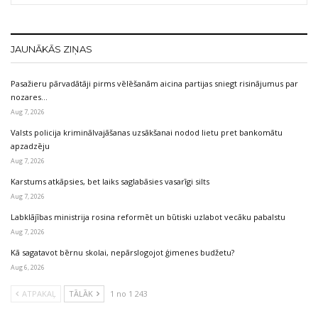
JAUNĀKĀS ZIŅAS
Pasažieru pārvadātāji pirms vēlēšanām aicina partijas sniegt risinājumus par
nozares…
Aug 7, 2026
Valsts policija kriminālvajāšanas uzsākšanai nodod lietu pret bankomātu
apzadzēju
Aug 7, 2026
Karstums atkāpsies, bet laiks saglabāsies vasarīgi silts
Aug 7, 2026
Labklājības ministrija rosina reformēt un būtiski uzlabot vecāku pabalstu
Aug 7, 2026
Kā sagatavot bērnu skolai, nepārslogojot ģimenes budžetu?
Aug 6, 2026
ATPAKAĻ
TĀLĀK
1 no 1 243