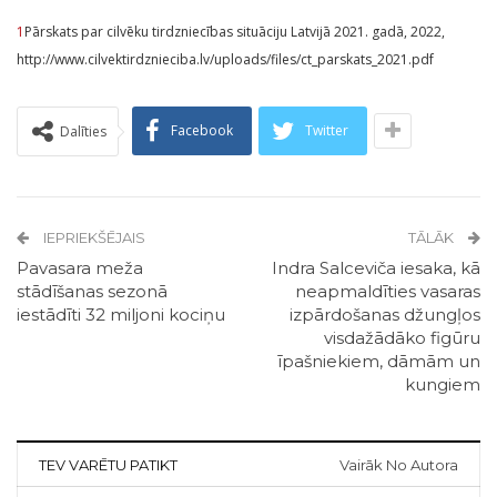
1
Pārskats par cilvēku tirdzniecības situāciju Latvijā 2021. gadā, 2022,
http://www.cilvektirdznieciba.lv/uploads/files/ct_parskats_2021.pdf
Facebook
Twitter
Dalīties
IEPRIEKŠĒJAIS
TĀLĀK
Pavasara meža
Indra Salceviča iesaka, kā
stādīšanas sezonā
neapmaldīties vasaras
iestādīti 32 miljoni kociņu
izpārdošanas džungļos
visdažādāko figūru
īpašniekiem, dāmām un
kungiem
TEV VARĒTU PATIKT
Vairāk No Autora