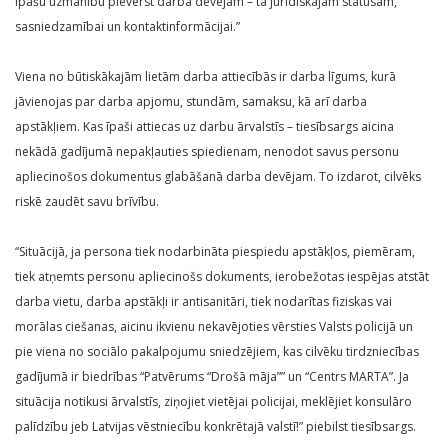
īpašu uzmanību pievērst darba devējam – tā juridiskajam statusam,
sasniedzamībai un kontaktinformācijai.”
Viena no būtiskākajām lietām darba attiecībās ir darba līgums, kurā
jāvienojas par darba apjomu, stundām, samaksu, kā arī darba
apstākļiem. Kas īpaši attiecas uz darbu ārvalstīs – tiesībsargs aicina
nekādā gadījumā nepakļauties spiedienam, nenodot savus personu
apliecinošos dokumentus glabāšanā darba devējam. To izdarot, cilvēks
riskē zaudēt savu brīvību.
“Situācijā, ja persona tiek nodarbināta piespiedu apstākļos, piemēram,
tiek atņemts personu apliecinošs dokuments, ierobežotas iespējas atstāt
darba vietu, darba apstākļi ir antisanitāri, tiek nodarītas fiziskas vai
morālas ciešanas, aicinu ikvienu nekavējoties vērsties Valsts policijā un
pie viena no sociālo pakalpojumu sniedzējiem, kas cilvēku tirdzniecības
gadījumā ir biedrības “Patvērums “Drošā māja”” un “Centrs MARTA”. Ja
situācija notikusi ārvalstīs, ziņojiet vietējai policijai, meklējiet konsulāro
palīdzību jeb Latvijas vēstniecību konkrētajā valstī!” piebilst tiesībsargs.