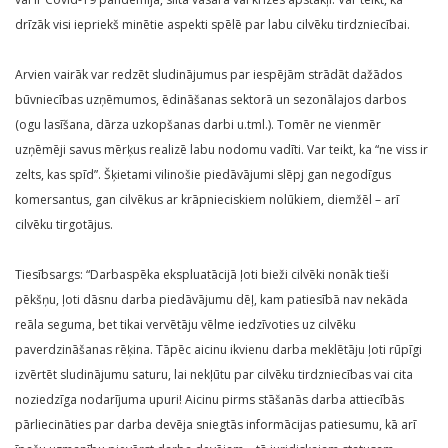
drīzāk visi iepriekš minētie aspekti spēlē par labu cilvēku tirdzniecībai.
Arvien vairāk var redzēt sludinājumus par iespējām strādāt dažādos
būvniecības uzņēmumos, ēdināšanas sektorā un sezonālajos darbos
(ogu lasīšana, dārza uzkopšanas darbi u.tml.). Tomēr ne vienmēr
uzņēmēji savus mērķus realizē labu nodomu vadīti. Var teikt, ka “ne viss ir
zelts, kas spīd”. Šķietami vilinošie piedāvājumi slēpj gan negodīgus
komersantus, gan cilvēkus ar krāpnieciskiem nolūkiem, diemžēl – arī
cilvēku tirgotājus.
Tiesībsargs: “Darbaspēka ekspluatācijā ļoti bieži cilvēki nonāk tieši
pēkšņu, ļoti dāsnu darba piedāvājumu dēļ, kam patiesībā nav nekāda
reāla seguma, bet tikai vervētāju vēlme iedzīvoties uz cilvēku
paverdzināšanas rēķina. Tāpēc aicinu ikvienu darba meklētāju ļoti rūpīgi
izvērtēt sludinājumu saturu, lai nekļūtu par cilvēku tirdzniecības vai cita
noziedzīga nodarījuma upuri! Aicinu pirms stāšanās darba attiecībās
pārliecināties par darba devēja sniegtās informācijas patiesumu, kā arī