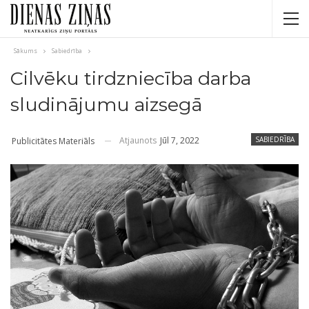
Sākums
Sabiedrība
Cilvēku tirdzniecība darba
sludinājumu aizsegā
Atjaunots
Jūl 7, 2022
SABIEDRĪBA
Publicitātes Materiāls