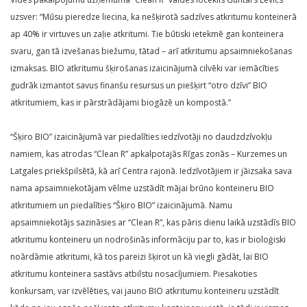
uzsver: “Mūsu pieredze liecina, ka nešķirotā sadzīves atkritumu konteinerā
ap 40% ir virtuves un zaļie atkritumi. Tie būtiski ietekmē gan konteinera
svaru, gan tā izvešanas biežumu, tātad – arī atkritumu apsaimniekošanas
izmaksas. BIO atkritumu šķirošanas izaicinājumā cilvēki var iemācīties
gudrāk izmantot savus finanšu resursus un piešķirt “otro dzīvi” BIO
atkritumiem, kas ir pārstrādājami biogāzē un kompostā.”
“Šķiro BIO” izaicinājumā var piedalīties iedzīvotāji no daudzdzīvokļu
namiem, kas atrodas “Clean R” apkalpotajās Rīgas zonās ­– Kurzemes un
Latgales priekšpilsētā, kā arī Centra rajonā. Iedzīvotājiem ir jāizsaka sava
nama apsaimniekotājam vēlme uzstādīt mājai brūno konteineru BIO
atkritumiem un piedalīties “Šķiro BIO” izaicinājumā. Namu
apsaimniekotājs sazināsies ar “Clean R”, kas pāris dienu laikā uzstādīs BIO
atkritumu konteineru un nodrošinās informāciju par to, kas ir bioloģiski
noārdāmie atkritumi, kā tos pareizi šķirot un kā viegli gādāt, lai BIO
atkritumu konteinera sastāvs atbilstu nosacījumiem. Piesakoties
konkursam, var izvēlēties, vai jauno BIO atkritumu konteineru uzstādīt