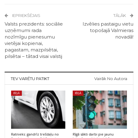
IEPRIEKŠĒJAIS
TĀLĀK
Valsts prezidents: sociālie
Izvēlies pastaigu vietu
uzņēmumi rada
topošajā Valmieras
nozīmīgu pienesumu
novadā!
vietējai kopienai,
pagastam, mazpilsētai,
pilsētai – tātad visai valstij
TEV VARĒTU PATIKT
Vairāk No Autora
RĪGĀ
RĪGĀ
Ratnieks: gandrīz trešdaļu no
Rīgā sākti darbi pie jaunu