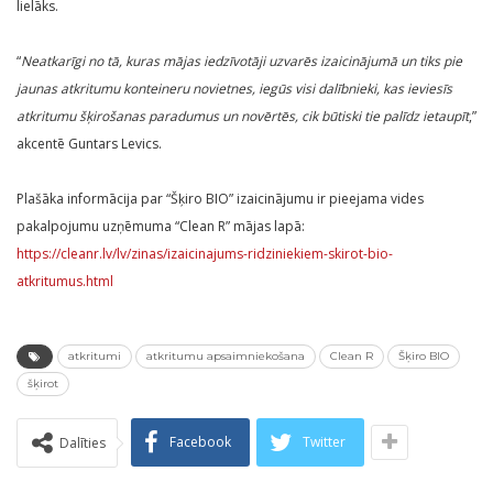
lielāks.
“
Neatkarīgi no tā, kuras mājas iedzīvotāji uzvarēs izaicinājumā un tiks pie
jaunas atkritumu konteineru novietnes, iegūs visi dalībnieki, kas ieviesīs
atkritumu šķirošanas paradumus un novērtēs, cik būtiski tie palīdz ietaupīt
,”
akcentē Guntars Levics.
Plašāka informācija par “Šķiro BIO” izaicinājumu ir pieejama vides
pakalpojumu uzņēmuma “Clean R” mājas lapā:
https://cleanr.lv/lv/zinas/izaicinajums-ridziniekiem-skirot-bio-
atkritumus.html
atkritumi
atkritumu apsaimniekošana
Clean R
Šķiro BIO
šķirot
Facebook
Twitter
Dalīties