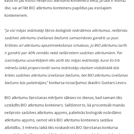
kāda no jau esošo nešķiroto atkritumu konteineru vietā, ja tādi ir vismaz
divi, vai arī likt BIO atkritumu konteineru papildus jau esošajiem
konteineriem.
“
Ja visi mājas iedzīvotāji šķiros bioloģiski noārdāmos atkritumus, nešķirotu
sadzīves atkritumu izvešanas biežums samazināsies gandrīz uz pusi.
Kritīsies arī atkritumu apsaimniekošanas izmaksas, jo BIO atkritumu tarifs
ir gandrīz par 40% zemāks nekā nešķirotiem sadzīves atkritumiem. Par
izaicinājuma uzvarētājiem tiks atzīti tās mājas iedzīvotāji, kurai šo trīs
mēnešu laikā proporcionāli nama iedzīvotāju skaitam visbūtiskāk būs
krities sadzīves atkritumu izvešanas biežums, bet BIO atkritumu izvešanas
biežums būs palielinājies
,” konkursa nosacījumus skaidro Guntars Levics.
BIO atkritumu šķirošanas mērījumi sāksies no dienas, kad namam tiks
uzstādīts BIO atkritumu konteiners. Salīdzinot to, kā procentuāli mainās
nešķiroto sadzīves atkritumu apjoms, palielinās bioloģiski noārdāmo
atkritumu apjoms, ņemot vērā BIO atkritumu konteineru sastāva
atbilstību, 3 mēnešu laikā tiks noskaidrots BIO šķirošanas konkursa