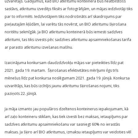
uzvarētājs. Gadījumus, kad BIO atkritumu konteinerā būs neatbilstošs
sastāvs, atkritumu izvedējs fiksēs ar fotogrāfijām, un mājas iedzīvotāji tiks
par to informēti. Iedzīvotājiem tiks nodrošināts arī skaidrojums par
pieļautajām kļūdām, lai varētu tās novērst, un BIO atkritumu šķirošana
noritētu sekmīgāk. Ja BIO atkritumu konteinerā būs iemesti sadzīves
atkritumi, tas tiks izvests pēc sadzīves atkritumu apsaimniekošanas tarifa
ar parasto atkritumu izvešanas mašīnu.
Izaicinājuma konkursam daudzdzīvokļu mājas var pieteikties līdz pat
2021. gada 19. martam. Šķirošanas efektivitātes mērījumi ilgs trīs
mēnešus līdz pat konkursa noslēgumam 2021. gada 19. jūnijā. Konkursa
uzvarētājs, kas būs izcīnījis jaunu atkritumu šķirošanas nojumi, tiks
paziņots 22. jūnijā.
Ja māja izmanto jau populāros dzeltenos konteinerus iepakojumam, kā
arī zaļo konteineru stiklam, kas tiek izvesti bez maksas, ietaupījums par
sadzīves atkritumu apsaimniekošanu var sasniegt 60% no ierastās
maksas. Ja šķiro arī BIO atkritumus, izmaksu ietaupījums var veidoties vēl