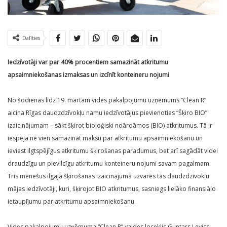
Dalīties
Iedzīvotāji var par 40% procentiem samazināt atkritumu
apsaimniekošanas izmaksas un izcīnīt konteineru nojumi
.
No šodienas līdz 19. martam vides pakalpojumu uzņēmums “Clean R”
aicina Rīgas daudzdzīvokļu namu iedzīvotājus pievienoties “Šķiro BIO”
izaicinājumam – sākt šķirot bioloģiski noārdāmos (BIO) atkritumus. Tā ir
iespēja ne vien samazināt maksu par atkritumu apsaimniekošanu un
ieviest ilgtspējīgus atkritumu šķirošanas paradumus, bet arī sagādāt videi
draudzīgu un pievilcīgu atkritumu konteineru nojumi savam pagalmam.
Trīs mēnešus ilgajā šķirošanas izaicinājumā uzvarēs tās daudzdzīvokļu
mājas iedzīvotāji, kuri, šķirojot BIO atkritumus, sasniegs lielāko finansiālo
ietaupījumu par atkritumu apsaimniekošanu.
Vides pakalpojumu uzņēmuma “Clean R” valdes loceklis Guntars Levics