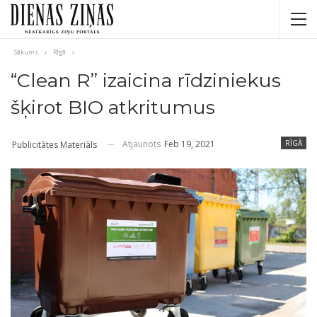
Sākums
Rīgā
“Clean R” izaicina rīdziniekus
šķirot BIO atkritumus
Atjaunots
Feb 19, 2021
RĪGĀ
Publicitātes Materiāls