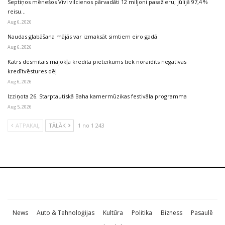
Septiņos mēnešos Vivi vilcienos pārvadāti 12 miljoni pasažieru; jūlijā 97,4 %
reisu…
Aug 6, 2026
Naudas glabāšana mājās var izmaksāt simtiem eiro gadā
Aug 6, 2026
Katrs desmitais mājokļa kredīta pieteikums tiek noraidīts negatīvas
kredītvēstures dēļ
Aug 6, 2026
Izziņota 26. Starptautiskā Baha kamermūzikas festivāla programma
Aug 5, 2026
ATPAKAĻ
TĀLĀK
1 no 1 243
News
Auto & Tehnoloģijas
Kultūra
Politika
Bizness
Pasaulē