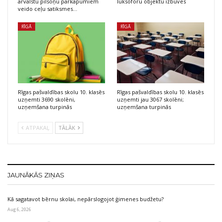
ārvalstu pilsoņu pārkāpumiem
luksoforu objektu izbūves
veido ceļu satiksmes…
RĪGĀ
RĪGĀ
Rīgas pašvaldības skolu 10. klasēs
Rīgas pašvaldības skolu 10. klasēs
uzņemti 3690 skolēni,
uzņemti jau 3067 skolēni;
uzņemšana turpinās
uzņemšana turpinās
ATPAKAĻ
TĀLĀK
JAUNĀKĀS ZIŅAS
Kā sagatavot bērnu skolai, nepārslogojot ģimenes budžetu?
Aug 6, 2026