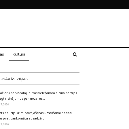
as
Kultūra
UNĀKĀS ZIŅAS
ažieru pārvadātāji pirms vēlēšanām aicina partijas
egt risinājumus par nozares…
 7, 2026
sts policija kriminālvajāšanas uzsākšanai nodod
etu pret bankomātu apzadzēju
 7, 2026