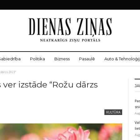
Sabiedrība
Politika
Bizness
Pasaulē
Auto & Tehnoloģij
 dārzs 2023”
ver izstāde “Rožu dārzs
JA
Pas
sni
KULTŪRA
Aug
Val
li
Aug