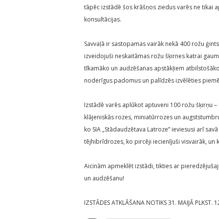
tāpēc izstādē šos krāšņos ziedus varēs ne tikai a
konsultācijas.
Savvaļā ir sastopamas vairāk nekā 400 rožu ģints 
izveidojuši neskaitāmas rožu šķirnes katrai gaume
tīkamāko un audzēšanas apstākļiem atbilstošāko,
noderīgus padomus un palīdzēs izvēlēties piem
Izstādē varēs aplūkot aptuveni 100 rožu šķirņu –
klājeniskās rozes, miniatūrrozes un augststumbru
ko SIA „Stādaudzētava Latroze” ieviesusi arī sav
tējhibrīdrozes, ko pircēji iecienījuši visvairāk, 
Aicinām apmeklēt izstādi, tikties ar pieredzēju
un audzēšanu!
IZSTĀDES ATKLĀŠANA NOTIKS 31. MAIJĀ PLKST. 1