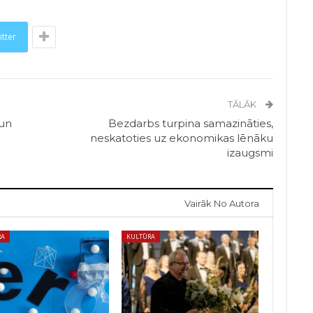
itter
TĀLĀK
 un
Bezdarbs turpina samazināties,
neskatoties uz ekonomikas lēnāku
izaugsmi
Vairāk No Autora
RA
KULTŪRA