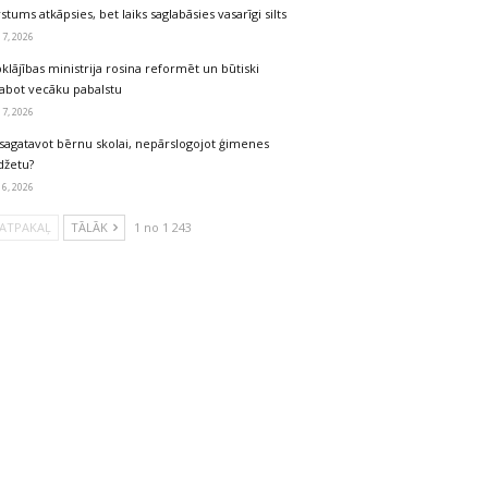
stums atkāpsies, bet laiks saglabāsies vasarīgi silts
 7, 2026
klājības ministrija rosina reformēt un būtiski
labot vecāku pabalstu
 7, 2026
sagatavot bērnu skolai, nepārslogojot ģimenes
džetu?
 6, 2026
ATPAKAĻ
TĀLĀK
1 no 1 243