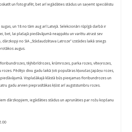
pskatīt un fotografēt, bet arī iegādāties stādus un saņemt speciālistu
sugas, un 18 no tām aug arī Latvijā. Selekcionāri rūpīgā darbā ir
i, bet, lai plašajā piedāvājumā neapjuktu un varētu atrast sev
 dārzkopji no SIA „Stādaudzētava Latroze” izstādes laikā sniegs
ērotākos augus.
 floribundrozes, tējhibrīdrozes, krūmrozes, parka rozes, vīteņrozes,
 rozes. Pēdējo divu gadu laikā ļoti populāras kļuvušas Japāņu rozes,
ā piedāvājumā. Visplašākajā klāstā būs pieejamas floribundrozes un
un katru gadu arvien pieprasītākas kļūst arī augststumbru rozes.
šajiem dārzkopjiem, iegādāties stādus un aprunāties par rožu kopšanu
2.00