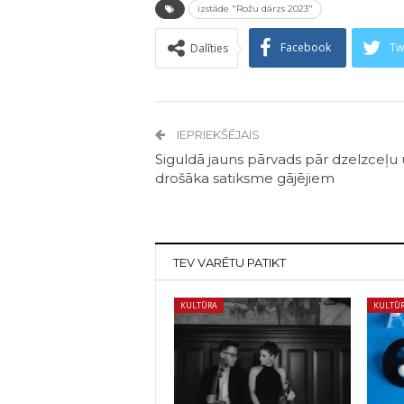
izstāde "Rožu dārzs 2023"
Facebook
Tw
Dalīties
IEPRIEKŠĒJAIS
Siguldā jauns pārvads pār dzelzceļu
drošāka satiksme gājējiem
TEV VARĒTU PATIKT
KULTŪRA
KULTŪ