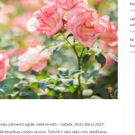
Kar
Aug
Lab
uz
Aug
Kā 
bu
Aug
eju pārņems agrāk, nekā ierasts – izstāde „Rožu dārzs 2023”
 dārzkopības izstāžu sezonu. Šobrīd ir labs laiks rožu stādīšanai,