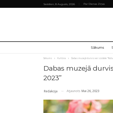
Par Dienas Ziņas
Sestdien, 8 Augusts, 2026
Sākums
Sākums
Kultūra
Dabas muzejā durvis ver izstāde “Rožu
Dabas muzejā durvis 
2023”
Atjaunots
Mai 26, 2023
Redakcija