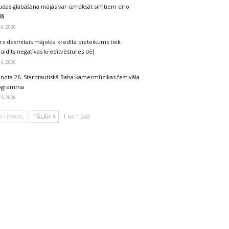
udas glabāšana mājās var izmaksāt simtiem eiro
dā
 6, 2026
rs desmitais mājokļa kredīta pieteikums tiek
aidīts negatīvas kredītvēstures dēļ
 6, 2026
iņota 26. Starptautiskā Baha kamermūzikas festivāla
ogramma
 5, 2026
ATPAKAĻ
TĀLĀK
1 no 1 243