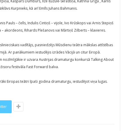
rpiņa, Kaspars Dumburs, Ilze Ķuzule-Skrastiņa, Katrīna Griga , Kārlis
iklāvs Kurpnieks, kā arī Emīls Juhans Bahmanis.
is Pauls – čells, Indulis Cintiņš – vijole, Ivo Krūskops vai Arnis Stepiņš
a – akordeons, Rihards Plešanovs vai Mārtiņš Zilberts – klavieres.
slinieciskais vadītājs, pasniedzējs Mūsdienu teātra mākslas attīstības
ā. Ar panākumiem iestudējis izrādes Vācijā un citur Eiropā.
 nozīmīgākie ir uzvara Austrijas dramaturgu konkursā Talking About
isoru festivāla Fast Forward balva.
irāki Eiropas teātri īpaši godina dramaturgu, iestudējot viņa lugas.
itter