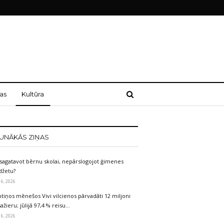
as
Kultūra
UNĀKĀS ZIŅAS
sagatavot bērnu skolai, nepārslogojot ģimenes
džetu?
 6, 2026
tiņos mēnešos Vivi vilcienos pārvadāti 12 miljoni
ažieru; jūlijā 97,4 % reisu…
 6, 2026