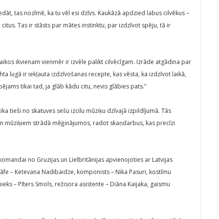
iedāt, tas nozīmē, ka tu vēl esi dzīvs. Kaukāzā apdzied labus cilvēkus –
 citus. Tas ir stāsts par mātes instinktu, par izdzīvot spēju, tā ir
ikos ikvienam vienmēr ir izvēle palikt cilvēcīgam. Izrāde atgādina par
rehta lugā ir iekļauta izdzīvošanas recepte, kas vēsta, ka izdzīvot laikā,
pējams tikai tad, ja glāb kādu citu, nevis glābies pats.”
a tieši no skatuves sešu izcilu mūziķu dzīvajā izpildījumā. Tās
 un mūziķiem strādā mēģinājumos, radot skaņdarbus, kas precīzi
 komandai no Gruzijas un Lielbritānijas apvienojoties ar Latvijas
āfe – Ketevana Nadibaidze, komponists – Nika Pasuri, kostīmu
ieks – Pīters Smols, režisora asistente – Diāna Kaijaka, gaismu