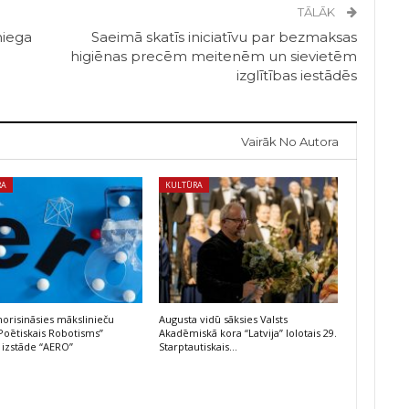
TĀLĀK
niega
Saeimā skatīs iniciatīvu par bezmaksas
higiēnas precēm meitenēm un sievietēm
izglītības iestādēs
Vairāk No Autora
RA
KULTŪRA
risināsies mākslinieču
Augusta vidū sāksies Valsts
Poētiskais Robotisms”
Akadēmiskā kora “Latvija” lolotais 29.
 izstāde “AERO”
Starptautiskais…