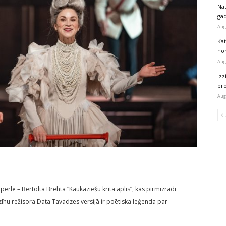
Na
ga
Aug
Kat
nor
Aug
Izz
pr
Aug
 pērle – Bertolta Brehta “Kaukāziešu krīta aplis”, kas pirmizrādi
uzīnu režisora Data Tavadzes versijā ir poētiska leģenda par