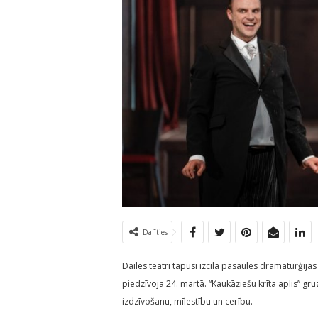
Dalīties
Dailes teātrī tapusi izcila pasaules dramaturģijas
piedzīvoja 24. martā. “Kaukāziešu krīta aplis” gr
izdzīvošanu, mīlestību un cerību.