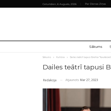
Par Dienas Ziņas
Ceturtdien, 6 Augusts, 2026
Sākums
Sākums
Kultūra
Dailes teātrī tapusi Brehta “Kaukāziešu
Dailes teātrī tapusi 
Atjaunots
Mar 27, 2023
Redakcija