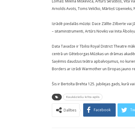
Lomās: Milēna Miškēviča, Artūrs Skrastiņš, Vita Vā
Arnolds Avots, Toms Veličko, Mārtiņš Upenieks, N
Izrādē piedalās mūziķi: Dace Zālīte-Zilberte vai Jān
– sitaminstrumenti, Artūrs Noviks vai Inita Āboliņ
Data Tavadze ir Tbilisi Royal District Theatre māk
centrā un Gēteborgas Mūzikas un drāmas akadēmij
Saņēmis daudzus teātra apbalvojumus, no kuriem
Borders ar izrādi Warmother un Eiropas jauno rež
Šis ir Bertolta Brehta 125. jubilejas gads, kurā va
Kaukāziešu krīta aplis
Facebook
Tw
Dalīties