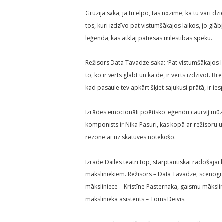
Gruzijā saka, ja tu elpo, tas nozīmē, ka tu vari dz
tos, kuri izdzīvo pat vistumšākajos laikos, jo glābj
leģenda, kas atklāj patiesas mīlestības spēku.
Režisors Data Tavadze saka: “Pat vistumšākajos la
to, ko ir vērts glābt un kā dēļ ir vērts izdzīvot. B
kad pasaule tev apkārt šķiet sajukusi prātā, ir ies
Izrādes emocionāli poētisko leģendu caurvij mūzik
komponists ir Nika Pasuri, kas kopā ar režisoru
rezonē ar uz skatuves notekošo.
Izrāde Dailes teātrī top, starptautiskai radošajai
māksliniekiem. Režisors – Data Tavadze, scenogr
māksliniece – Kristīne Pasternaka, gaismu mākslin
mākslinieka asistents – Toms Deivis.