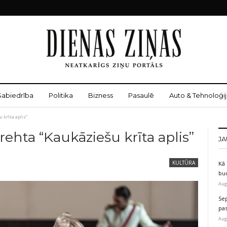
Sabiedrība
Politika
Bizness
Pasaulē
Auto & Tehnoloģij
 krīta aplis”
Brehta “Kaukāziešu krīta aplis”
JA
KULTŪRA
Kā 
bu
Aug
Sep
pas
Aug