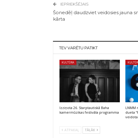
IEPRIEKŠĒJAIS
Šonedēļ daudzviet veidosies jauna s
kārta
TEV VARĒTU PATIKT
KULTŪRA
KULTŪ
Izziņota 26. Starptautiskā Baha
LNMM no
kamermūzikas festivāla programma
dueta “
veidota
ATPAKAĻ
TĀLĀK