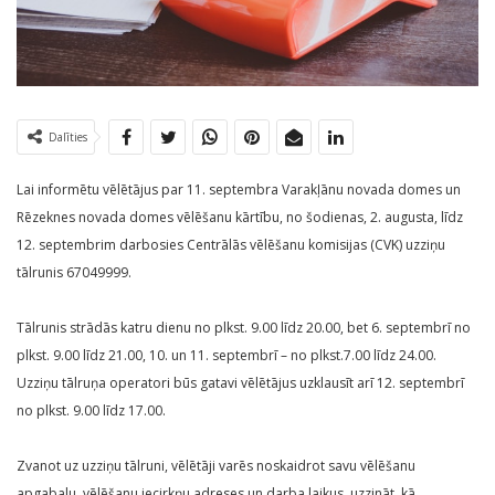
Dalīties
Lai informētu vēlētājus par 11. septembra Varakļānu novada domes un
Rēzeknes novada domes vēlēšanu kārtību, no šodienas, 2. augusta, līdz
12. septembrim darbosies Centrālās vēlēšanu komisijas (CVK) uzziņu
tālrunis 67049999.
Tālrunis strādās katru dienu no plkst. 9.00 līdz 20.00, bet 6. septembrī no
plkst. 9.00 līdz 21.00, 10. un 11. septembrī – no plkst.7.00 līdz 24.00.
Uzziņu tālruņa operatori būs gatavi vēlētājus uzklausīt arī 12. septembrī
no plkst. 9.00 līdz 17.00.
Zvanot uz uzziņu tālruni, vēlētāji varēs noskaidrot savu vēlēšanu
apgabalu, vēlēšanu iecirkņu adreses un darba laikus, uzzināt, kā