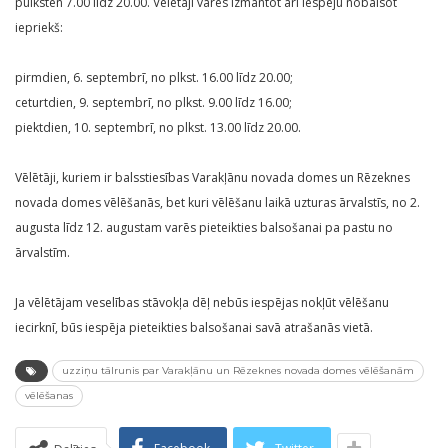
pulksten 7.00 līdz 20.00. Vēlētāji varēs izmantot arī iespēju nobalsot
iepriekš:
pirmdien, 6. septembrī, no plkst. 16.00 līdz 20.00;
ceturtdien, 9. septembrī, no plkst. 9.00 līdz 16.00;
piektdien, 10. septembrī, no plkst. 13.00 līdz 20.00.
Vēlētāji, kuriem ir balsstiesības Varakļānu novada domes un Rēzeknes
novada domes vēlēšanās, bet kuri vēlēšanu laikā uzturas ārvalstīs, no 2.
augusta līdz 12. augustam varēs pieteikties balsošanai pa pastu no
ārvalstīm.
Ja vēlētājam veselības stāvokļa dēļ nebūs iespējas nokļūt vēlēšanu
iecirknī, būs iespēja pieteikties balsošanai savā atrašanās vietā.
uzziņu tālrunis par Varakļānu un Rēzeknes novada domes vēlēšanām
vēlēšanas