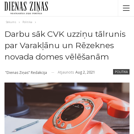
Sākums
Politika
Darbu sāk CVK uzziņu tālrunis
par Varakļānu un Rēzeknes
novada domes vēlēšanām
Atjaunots
Aug 2, 2021
POLITIKA
"Dienas Ziņas" Redakcija