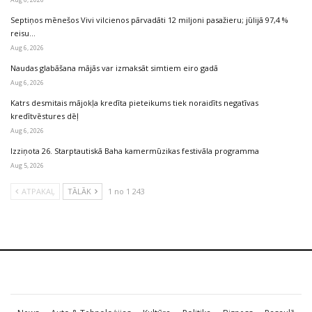
Septiņos mēnešos Vivi vilcienos pārvadāti 12 miljoni pasažieru; jūlijā 97,4 %
reisu…
Aug 6, 2026
Naudas glabāšana mājās var izmaksāt simtiem eiro gadā
Aug 6, 2026
Katrs desmitais mājokļa kredīta pieteikums tiek noraidīts negatīvas
kredītvēstures dēļ
Aug 6, 2026
Izziņota 26. Starptautiskā Baha kamermūzikas festivāla programma
Aug 5, 2026
ATPAKAĻ
TĀLĀK
1 no 1 243