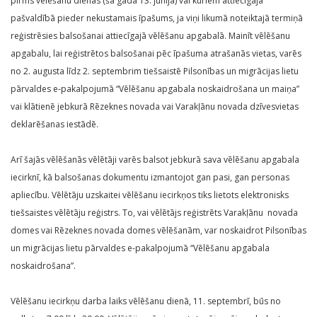
pirms vēlēšanu dienas (šā gada 13. jūnijā) vai kuriem attiecīgajā
pašvaldībā pieder nekustamais īpašums, ja viņi likumā noteiktajā termiņā
reģistrēsies balsošanai attiecīgajā vēlēšanu apgabalā. Mainīt vēlēšanu
apgabalu, lai reģistrētos balsošanai pēc īpašuma atrašanās vietas, varēs
no 2. augusta līdz 2. septembrim tiešsaistē Pilsonības un migrācijas lietu
pārvaldes e-pakalpojumā “Vēlēšanu apgabala noskaidrošana un maiņa”
vai klātienē jebkurā Rēzeknes novada vai Varakļānu novada dzīvesvietas
deklarēšanas iestādē.
Arī šajās vēlēšanās vēlētāji varēs balsot jebkurā sava vēlēšanu apgabala
iecirknī, kā balsošanas dokumentu izmantojot gan pasi, gan personas
apliecību. Vēlētāju uzskaitei vēlēšanu iecirkņos tiks lietots elektronisks
tiešsaistes vēlētāju reģistrs. To, vai vēlētājs reģistrēts Varakļānu novada
domes vai Rēzeknes novada domes vēlēšanām, var noskaidrot Pilsonības
un migrācijas lietu pārvaldes e-pakalpojumā “Vēlēšanu apgabala
noskaidrošana”.
Vēlēšanu iecirkņu darba laiks vēlēšanu dienā, 11. septembrī, būs no