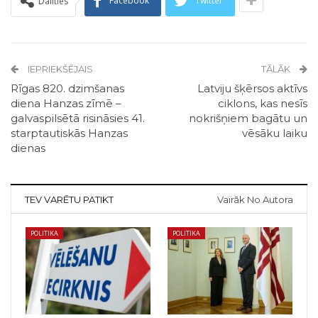
Facebook
Twitter
Dalīties
IEPRIEKŠĒJAIS
TĀLĀK
Rīgas 820. dzimšanas
Latviju šķērsos aktīvs
diena Hanzas zīmē –
ciklons, kas nesīs
galvaspilsētā risināsies 41.
nokrišņiem bagātu un
starptautiskās Hanzas
vēsāku laiku
dienas
TEV VARĒTU PATIKT
Vairāk No Autora
POLITIKA
POLITIKA