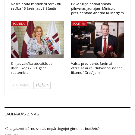
Noskaidrota kandidātu sarakstu
Evika Siliņa nodod amata
secība 15.Saeimas vēlēšanās
pilnvaras jaunajam Ministru
prezidentam Andrim Kulbergam
POLITIKA
POLITIKA
Siliņas valdība atskaitās par
Valsts prezidents Saeimai
darbu kopš 2023. gada
otrreizējai caurlūkošanai nodod
septembra
likumu “Grozījumi…
ATPAKAĻ
TĀLĀK
JAUNĀKĀS ZIŅAS
Kā sagatavot bērnu skolai, nepārslogojot ģimenes budžetu?
Aug 6, 2026