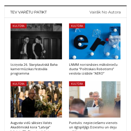
TEV VARĒTU PATIKT
Vairāk No Autora
KULTŪRA
KULTŪRA
Izziņota 26. Starptautiskā Baha
LNMM norisināsies mākslinieču
kamermūzikas festivāla
dueta “Poētiskais Robotisms”
programma
veidota izstāde “AERO”
KULTŪRA
KULTŪRA
Augusta vidū sāksies Valsts
Puntulis: nepieciešams vienots
Akadēmiskā kora “Latvija”
un ilgtspējīgs Dziesmu un deju