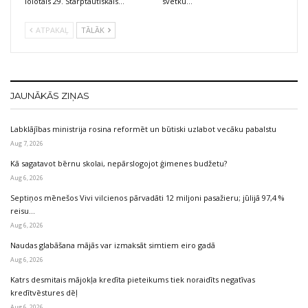
lolotais 29. Starptautiskais…
svētku…
ATPAKAĻ
TĀLĀK
JAUNĀKĀS ZIŅAS
Labklājības ministrija rosina reformēt un būtiski uzlabot vecāku pabalstu
Aug 7, 2026
Kā sagatavot bērnu skolai, nepārslogojot ģimenes budžetu?
Aug 6, 2026
Septiņos mēnešos Vivi vilcienos pārvadāti 12 miljoni pasažieru; jūlijā 97,4 %
reisu…
Aug 6, 2026
Naudas glabāšana mājās var izmaksāt simtiem eiro gadā
Aug 6, 2026
Katrs desmitais mājokļa kredīta pieteikums tiek noraidīts negatīvas
kredītvēstures dēļ
Aug 6, 2026