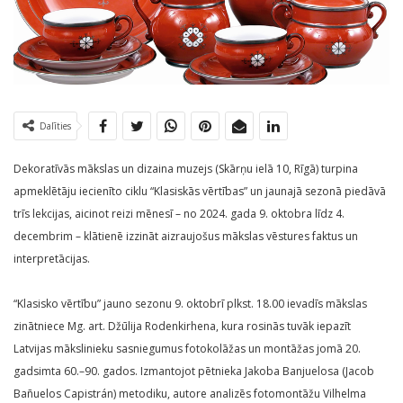
Dalīties
Dekoratīvās mākslas un dizaina muzejs (Skārņu ielā 10, Rīgā) turpina
apmeklētāju iecienīto ciklu “Klasiskās vērtības” un jaunajā sezonā piedāvā
trīs lekcijas, aicinot reizi mēnesī – no 2024. gada 9. oktobra līdz 4.
decembrim – klātienē izzināt aizraujošus mākslas vēstures faktus un
interpretācijas.
“Klasisko vērtību” jauno sezonu 9. oktobrī plkst. 18.00 ievadīs mākslas
zinātniece Mg. art. Džūlija Rodenkirhena, kura rosinās tuvāk iepazīt
Latvijas mākslinieku sasniegumus fotokolāžas un montāžas jomā 20.
gadsimta 60.–90. gados. Izmantojot pētnieka Jakoba Banjuelosa (Jacob
Bañuelos Capistrán) metodiku, autore analizēs fotomontāžu Vilhelma