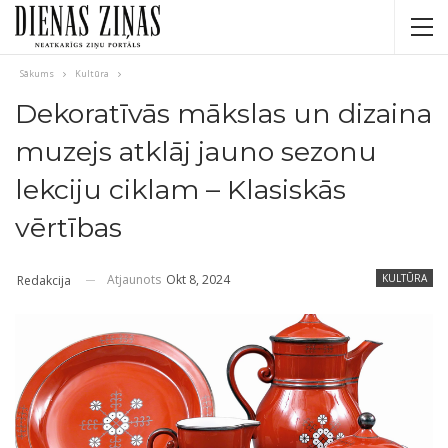
Sākums
Kultūra
Dekoratīvās mākslas un dizaina
muzejs atklāj jauno sezonu
lekciju ciklam – Klasiskās
vērtības
Atjaunots
Okt 8, 2024
KULTŪRA
Redakcija