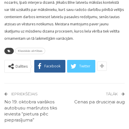
nozarēs, īpaši interjera dizainā. Jēkabs Bīne latviešu mākslas kontekstā
var tikt uzskatīts par mākslinieku, kurš savu radošo darbību pilnībā veltījis
centieniem darbos iemiesot latviešu pasaules redzējumu, senās tautas
atziņas un vēstures notikumus. Meistara mantojums paver jaunu
skatījumu uz mūsdienu dizaina procesiem, kuros liela vērība tiek veltīta
ornamentam un tā laikmetīgām variācijām.
Klasiskās vērtības
Facebook
Twitter
Dalīties
IEPRIEKŠĒJAIS
TĀLĀK
No 19. oktobra vairākos
Cenas pa drusciņai aug
autobusu maršrutos tiks
ieviesta “pietura pēc
pieprasījuma”