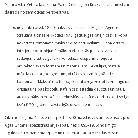
Mihailovska, Pētera Jaunzema, Valda Celma, Jāņa Knāķa un citu meistaru
daiļradē no semiotikas perspektīvas.
novembrī plkst. 18.00 mākslas vēsturniece Mg. art. Agnese
Strautiņa aicinās ielūkoties 1970. gadu Rīgas kafejnīcās, lai kopā
novērtētu kombināta “Māksla” dizaineru veikumu. Sabiedrisko
interjeru noformējumā mākslinieki centās paust savu stila
redzējumu attiecīgā laika kontekstā, eksperimentējot ar
arhitektoniskām formām un materiāliem. Tekstilijas, metāla
mākslas dekori, kokgrebumi, vitrāžas, keramika, kā arī citi
kombinātā “Māksla” radītie objekti palīdzēja veidot laikmetīgu un
oriģinālu telpas koptēlu. Kafejnīcās izstādīja daudzus unikālus,
augtas mākslinieciskās un tehniskās kvalitātes darbus, kuri spilgti
iezīmē 70. gadiem raksturīgās dizaina tendences.
Cikla noslēgumā 4. decembrī plkst. 18.00 mākslas vēsturniece asoc. prof.
Agita Gritāne iepazīstinās ar Jēkaba Bīnes (1895–1955) nozīmīgo
ieguldījumu ornamenta izpētē un tā interpretācijā dažādās dizaina