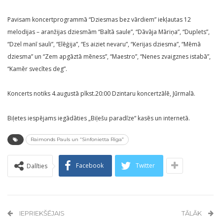
Pavisam koncertprogrammā “Dziesmas bez vārdiem” iekļautas 12
melodijas – aranžijas dziesmām “Baltā saule”, “Dāvāja Māriņa”, “Duplets”,
“Dzel manī sauli”, “Elēģija”, “Es aiziet nevaru”, “Kerijas dziesma”, “Mēmā
dziesma” un “Zem apgāztā mēness”, “Maestro”, “Nenes zvaigznes istabā”,
“Kamēr svecītes deg”.
Koncerts notiks 4.augustā plkst.20:00 Dzintaru koncertzālē, Jūrmalā.
Biļetes iespējams iegādāties „Biļešu paradīze“ kasēs un internetā.
Raimonds Pauls un “Sinfonietta Rīga”
Facebook
Twitter
Dalīties
IEPRIEKŠĒJAIS
TĀLĀK