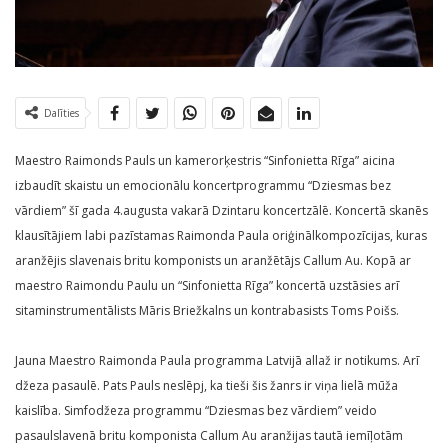
Dalīties
Maestro Raimonds Pauls un kamerorķestris “Sinfonietta Rīga” aicina
izbaudīt skaistu un emocionālu koncertprogrammu “Dziesmas bez
vārdiem” šī gada 4.augusta vakarā Dzintaru koncertzālē. Koncertā skanēs
klausītājiem labi pazīstamas Raimonda Paula oriģinālkompozīcijas, kuras
aranžējis slavenais britu komponists un aranžētājs Callum Au. Kopā ar
maestro Raimondu Paulu un “Sinfonietta Rīga” koncertā uzstāsies arī
sitaminstrumentālists Māris Briežkalns un kontrabasists Toms Poišs.
Jauna Maestro Raimonda Paula programma Latvijā allaž ir notikums. Arī
džeza pasaulē. Pats Pauls neslēpj, ka tieši šis žanrs ir viņa lielā mūža
kaislība. Simfodžeza programmu “Dziesmas bez vārdiem” veido
pasaulslavenā britu komponista Callum Au aranžijas tautā iemīļotām