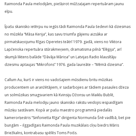
Raimonda Paula melodijām, piešķirot mūžzaļajam repertuāram jaunu
elpu.
Īpašu skanisko ietērpu nu iegūs tādi Raimonda Paula šedevri kā dziesmas
no mūzikla “Māsa Kerija”, kas savu triumfa gājienu aizsāka ar
pirmatskaņojumu Rīgas Operetes teātrī 1979. gadā, viens no Viktora
Lapčenoka repertuāra stūrakmeņiem, dramatisma pilnā “Elēģija”, arī
skumjā liktens balāde “Dāvāja Māriņa” un Latvijas Radio klausītāju
dziesmu aptaujas “Mikrofons” 1976. gada laureāte – “Mēmā dziesma”.
Callum Au, kurš ir viens no vadošajiem mūsdienu britu mūzikas
producentiem un aranžētājiem, ir sadarbojies ar tādiem pasaules džeza
un solmūzikas smagsvariem kā Kvinsiju Džonsu un Maiklu Bublē,
Raimonda Paula melodiju jauno skanisko rakstu veidojis iespaidīgam
mūziķu sastāvam. Kopā ar pašu maestro programmā piedalās
kamerorķestris “Sinfonietta Rīga” diriģenta Normunda Šnē vadībā, bet pie
bungām – ilggadīgais Raimonda Paula muzikālais cīņu biedrs Māris
Briežkalns, kontrabasu spēlēs Toms Poišs.