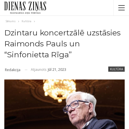
Sākums
Kultūra
Dzintaru koncertzālē uzstāsies
Raimonds Pauls un
“Sinfonietta Rīga”
Atjaunots
Jūl 21, 2023
KULTŪRA
Redakcija