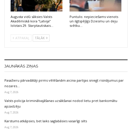
Augusta vidū sāksies Valsts
Puntulis: nepieciešams vienots
Akadēmiskā kora “Latvija”
un ilgtspējīgs Dziesmu un deju
lolotais 29. Starptautiskais…
svētku…
ATPAKAĻ
TĀLĀK
JAUNĀKĀS ZIŅAS
Pasažieru pārvadātāji pirms vēlēšanām aicina partijas sniegt risinājumus par
nozares…
Aug 7, 2026
Valsts policija kriminālvajāšanas uzsākšanai nodod lietu pret bankomātu
apzadzēju
Aug 7, 2026
Karstums atkāpsies, bet laiks saglabāsies vasarīgi silts
Aug 7, 2026