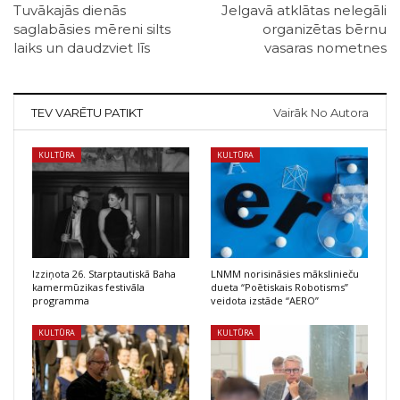
Tuvākajās dienās
Jelgavā atklātas nelegāli
saglabāsies mēreni silts
organizētas bērnu
laiks un daudzviet līs
vasaras nometnes
TEV VARĒTU PATIKT
Vairāk No Autora
KULTŪRA
KULTŪRA
Izziņota 26. Starptautiskā Baha
LNMM norisināsies mākslinieču
kamermūzikas festivāla
dueta “Poētiskais Robotisms”
programma
veidota izstāde “AERO”
KULTŪRA
KULTŪRA