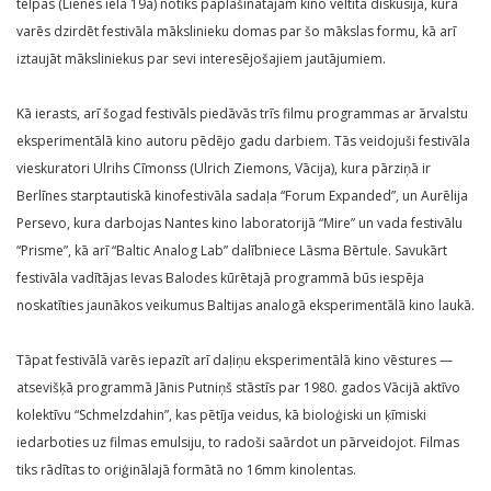
telpās (Lienes ielā 19a) notiks paplašinātajam kino veltīta diskusija, kurā
varēs dzirdēt festivāla mākslinieku domas par šo mākslas formu, kā arī
iztaujāt māksliniekus par sevi interesējošajiem jautājumiem.
Kā ierasts, arī šogad festivāls piedāvās trīs filmu programmas ar ārvalstu
eksperimentālā kino autoru pēdējo gadu darbiem. Tās veidojuši festivāla
vieskuratori Ulrihs Cīmonss (Ulrich Ziemons, Vācija), kura pārziņā ir
Berlīnes starptautiskā kinofestivāla sadaļa “Forum Expanded”, un Aurēlija
Persevo, kura darbojas Nantes kino laboratorijā “Mire” un vada festivālu
“Prisme”, kā arī “Baltic Analog Lab” dalībniece Lāsma Bērtule. Savukārt
festivāla vadītājas Ievas Balodes kūrētajā programmā būs iespēja
noskatīties jaunākos veikumus Baltijas analogā eksperimentālā kino laukā.
Tāpat festivālā varēs iepazīt arī daļiņu eksperimentālā kino vēstures —
atsevišķā programmā Jānis Putniņš stāstīs par 1980. gados Vācijā aktīvo
kolektīvu “Schmelzdahin”, kas pētīja veidus, kā bioloģiski un ķīmiski
iedarboties uz filmas emulsiju, to radoši saārdot un pārveidojot. Filmas
tiks rādītas to oriģinālajā formātā no 16mm kinolentas.