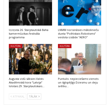
Izziņota 26. Starptautiskā Baha
LNMM norisināsies mākslinieču
kamermūzikas festivāla
dueta “Poētiskais Robotisms”
programma
veidota izstāde “AERO”
KULTŪRA
KULTŪRA
Augusta vidū sāksies Valsts
Puntulis: nepieciešams vienots
Akadēmiskā kora “Latvija”
un ilgtspējīgs Dziesmu un deju
lolotais 29. Starptautiskais…
svētku…
ATPAKAĻ
TĀLĀK