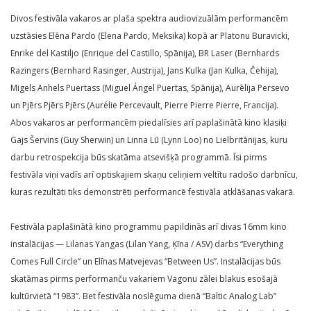
Divos festivāla vakaros ar plaša spektra audiovizuālām performancēm
uzstāsies Elēna Pardo (Elena Pardo, Meksika) kopā ar Platonu Buravicki,
Enrike del Kastiljo (Enrique del Castillo, Spānija), BR Laser (Bernhards
Razingers (Bernhard Rasinger, Austrija), Jans Kulka (Jan Kulka, Čehija),
Migels Anhels Puertass (Miguel Ángel Puertas, Spānija), Aurēlija Persevo
un Pjērs Pjērs Pjērs (Aurélie Percevault, Pierre Pierre Pierre, Francija).
Abos vakaros ar performancēm piedalīsies arī paplašinātā kino klasiķi
Gajs Šervins (Guy Sherwin) un Linna Lū (Lynn Loo) no Lielbritānijas, kuru
darbu retrospekcija būs skatāma atsevišķā programmā. Īsi pirms
festivāla viņi vadīs arī optiskajiem skaņu celiņiem veltītu radošo darbnīcu,
kuras rezultāti tiks demonstrēti performancē festivāla atklāšanas vakarā.
Festivāla paplašinātā kino programmu papildinās arī divas 16mm kino
instalācijas — Lilanas Yangas (Lilan Yang, Ķīna / ASV) darbs “Everything
Comes Full Circle” un Elīnas Matvejevas “Between Us”. Instalācijas būs
skatāmas pirms performanču vakariem Vagonu zālei blakus esošajā
kultūrvietā “1983”. Bet festivāla noslēguma dienā “Baltic Analog Lab”