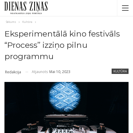
Sākums
Kultūra
Eksperimentālā kino festivāls
“Process” izziņo pilnu
programmu
Atjaunots
Mai 10, 2023
KULTŪRA
Redakcija