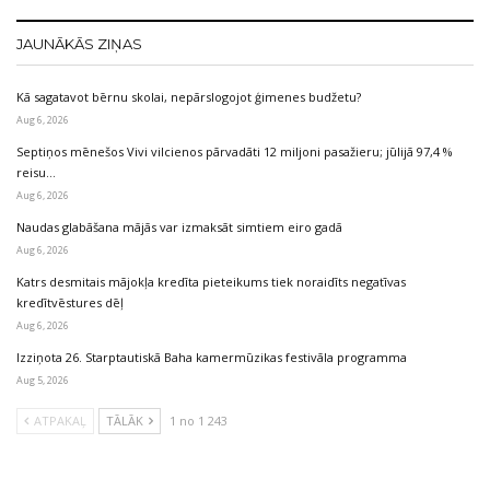
JAUNĀKĀS ZIŅAS
Kā sagatavot bērnu skolai, nepārslogojot ģimenes budžetu?
Aug 6, 2026
Septiņos mēnešos Vivi vilcienos pārvadāti 12 miljoni pasažieru; jūlijā 97,4 %
reisu…
Aug 6, 2026
Naudas glabāšana mājās var izmaksāt simtiem eiro gadā
Aug 6, 2026
Katrs desmitais mājokļa kredīta pieteikums tiek noraidīts negatīvas
kredītvēstures dēļ
Aug 6, 2026
Izziņota 26. Starptautiskā Baha kamermūzikas festivāla programma
Aug 5, 2026
ATPAKAĻ
TĀLĀK
1 no 1 243