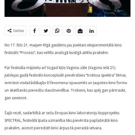
Dalīties
No 17. līdz 21. maijam Rīgā gaidāms jau piektais eksperimentālā kino
festivāls “Process”, kas veltīts analogā kustīgā attēla praksēm.
Par festivāla mājvietu arī šogad kļūs Vagonu zāle (Vagonu ielā 21).
Jubilejas gadā festivāls konceptuāli pievērsīsies “trokšņa spektra” tēmai,
ienirstot visdažādākajās šī fenomena izpausmēs un ļaujoties kino formu
un skatīšanās pieredžu daudzveidībai. Troksnis, kas spēj gan pārtraukt,
gan savienot.
Šajā reizē, sadarbībā ar sešu Eiropas kino laboratoriju kopprojektu
SPECTRAL, festivālā īpaša uzmanība tiks pievērsta paplašinātā kino
praksēm, aicinot pieredzēt kino ārpus tā pierastā ietvara.