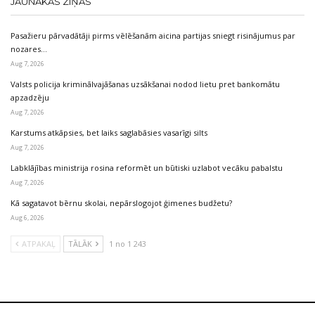
JAUNĀKĀS ZIŅAS
Pasažieru pārvadātāji pirms vēlēšanām aicina partijas sniegt risinājumus par
nozares…
Aug 7, 2026
Valsts policija kriminālvajāšanas uzsākšanai nodod lietu pret bankomātu
apzadzēju
Aug 7, 2026
Karstums atkāpsies, bet laiks saglabāsies vasarīgi silts
Aug 7, 2026
Labklājības ministrija rosina reformēt un būtiski uzlabot vecāku pabalstu
Aug 7, 2026
Kā sagatavot bērnu skolai, nepārslogojot ģimenes budžetu?
Aug 6, 2026
ATPAKAĻ
TĀLĀK
1 no 1 243