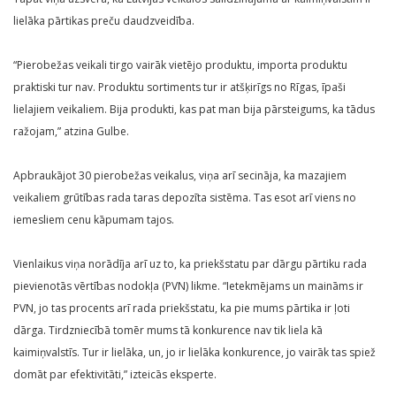
lielāka pārtikas preču daudzveidība.
“Pierobežas veikali tirgo vairāk vietējo produktu, importa produktu
praktiski tur nav. Produktu sortiments tur ir atšķirīgs no Rīgas, īpaši
lielajiem veikaliem. Bija produkti, kas pat man bija pārsteigums, ka tādus
ražojam,” atzina Gulbe.
Apbraukājot 30 pierobežas veikalus, viņa arī secināja, ka mazajiem
veikaliem grūtības rada taras depozīta sistēma. Tas esot arī viens no
iemesliem cenu kāpumam tajos.
Vienlaikus viņa norādīja arī uz to, ka priekšstatu par dārgu pārtiku rada
pievienotās vērtības nodokļa (PVN) likme. “Ietekmējams un maināms ir
PVN, jo tas procents arī rada priekšstatu, ka pie mums pārtika ir ļoti
dārga. Tirdzniecībā tomēr mums tā konkurence nav tik liela kā
kaimiņvalstīs. Tur ir lielāka, un, jo ir lielāka konkurence, jo vairāk tas spiež
domāt par efektivitāti,” izteicās eksperte.