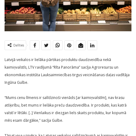
Dalīties
Latvijā veikalos ir lielāka pārtikas produktu daudzveidība nekā
kaimiņvalstīs, LTV raidījumā “Rīta Panorāma” sacīja Agroresursu un
ekonomikas institūta Lauksaimniecības tirgus veicināšanas daļas vadītāja
Ingūna Gulbe.
“Mums cenu līmenis ir salīdzinoši vienāds [ar kaimiņvalstīm], nav krasu
atšķirību, bet mums ir lielāka preču daudzveidība. Ir produkti, kas katrā
valstī ir lētāki. [..] Vienlaikus ir diezgan liels skaits produktu, kur kopumā
mēs esam dārgākie,” sacīja Gulbe.
Tāpat viņa uzsvēra, ka Latvijas veikalos salīdzinājumā ar kaimiņvalstīm ir