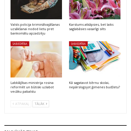
Valsts policija kriminālvajāšanas
Karstums atkāpsies, bet laiks
uzsākšanai nodod lietu pret
saglabāsies vasarīgi silts
bankomātu apzadzēju
SABIEDRĪBA
SABIEDRĪBA
Labklājības ministrija rosina
Kā sagatavot bērnu skolai,
reformēt un būtiski uzlabot
nepārslogojot ģimenes budžetu?
vecāku pabalstu
ATPAKAĻ
TĀLĀK