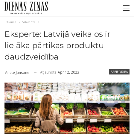
Sākums
Sabiedrība
Eksperte: Latvijā veikalos ir
lielāka pārtikas produktu
daudzveidība
Atjaunots
Apr 12, 2023
SABIEDRĪBA
Anete Jansone