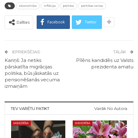
ekonomika
inflācija
pārtika
pārtikas cenas
Facebook
Twitter
Dalīties
IEPRIEKŠĒJAIS
TĀLĀK
Kariņš: Ja netiks
Pīlēns kandidēs uz Valsts
pārskatīta migrācijas
prezidenta amatu
politika, būs jāskatās uz
pensionēšanās vecuma
izmaiņām
TEV VARĒTU PATIKT
Vairāk No Autora
SABIEDRĪBA
SABIEDRĪBA