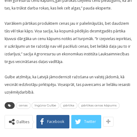
energoresursu cenu kāpums,gan pārtikas izejvielu cenu pieaugums, kā arī
tas, ka trūkst darba rokas, kas liek celt algas,” pauda eksperte.
Vairākiem pārtikas produktiem cenas jau ir palielinājušās, bet daudziem
tās vēl tikai kāps. Viņa sacīja, ka kopumā pēdējās desmitgadēs pārtika
kļuvusi dārgāka un cenu kāpums notiks arī turpmāk. “Ir izejvielas iepirktas,
ir uzkrājumi un tie ražotāji nav vēl pacēluši cenas, bet lielākā daļa jau to ir
izdarījusi,” sacīja Agroresursu un ekonomikas institūta Lauksaimniecības
tirgus veicināšanas daļas vadītāja.
Gulbe atzīmēja, ka Latvijā jāmodernizē ražošana un valstij jādomā, kā
veicināt iedzīvotāju pirktspēju. Viņasprāt, tas paveicams ar lielāku iesaisti
uzņēmējdarbībā.
cenas
Ingūna Gulbe
pārtika
pārtikas cenas kāpums
Facebook
Twitter
Dalīties