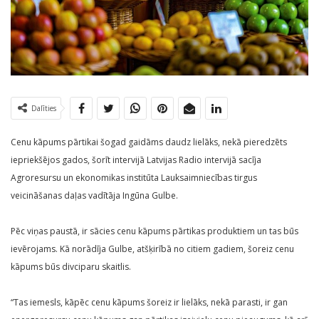
Dalīties
Cenu kāpums pārtikai šogad gaidāms daudz lielāks, nekā pieredzēts
iepriekšējos gados, šorīt intervijā Latvijas Radio intervijā sacīja
Agroresursu un ekonomikas institūta Lauksaimniecības tirgus
veicināšanas daļas vadītāja Ingūna Gulbe.
Pēc viņas paustā, ir sācies cenu kāpums pārtikas produktiem un tas būs
ievērojams. Kā norādīja Gulbe, atšķirībā no citiem gadiem, šoreiz cenu
kāpums būs divciparu skaitlis.
“Tas iemesls, kāpēc cenu kāpums šoreiz ir lielāks, nekā parasti, ir gan