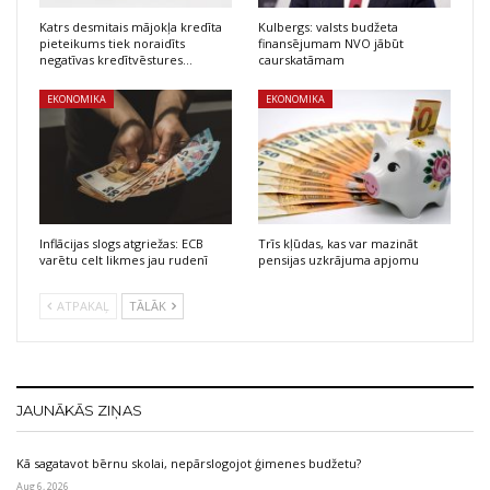
Katrs desmitais mājokļa kredīta
Kulbergs: valsts budžeta
pieteikums tiek noraidīts
finansējumam NVO jābūt
negatīvas kredītvēstures…
caurskatāmam
EKONOMIKA
EKONOMIKA
Inflācijas slogs atgriežas: ECB
Trīs kļūdas, kas var mazināt
varētu celt likmes jau rudenī
pensijas uzkrājuma apjomu
ATPAKAĻ
TĀLĀK
JAUNĀKĀS ZIŅAS
Kā sagatavot bērnu skolai, nepārslogojot ģimenes budžetu?
Aug 6, 2026