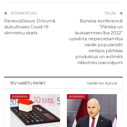
IEPRIEKŠĒJAIS
TĀLĀK
Perevoščikovs: Drīzumā
Biznesa konferencē
dubultosies Covid-19
“Pārtika un
slimnieku skaits
lauksaimniecība 2022”
uzsvērta nepieciešamība
vairāk popularizēt
vietējos pārtikas
produktus un iezīmēti
nākotnes izaicinājumi
TEV VARĒTU PATIKT
Vairāk No Autora
EKONOMIKA
EKONOMIKA