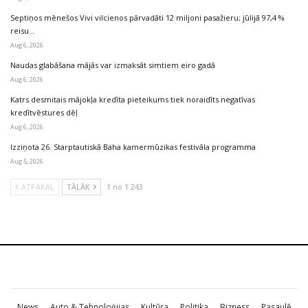
Septiņos mēnešos Vivi vilcienos pārvadāti 12 miljoni pasažieru; jūlijā 97,4 %
reisu…
Aug 6, 2026
Naudas glabāšana mājās var izmaksāt simtiem eiro gadā
Aug 6, 2026
Katrs desmitais mājokļa kredīta pieteikums tiek noraidīts negatīvas
kredītvēstures dēļ
Aug 6, 2026
Izziņota 26. Starptautiskā Baha kamermūzikas festivāla programma
Aug 5, 2026
ATPAKAĻ
TĀLĀK
1 no 1 243
News
Auto & Tehnoloģijas
Kultūra
Politika
Bizness
Pasaulē