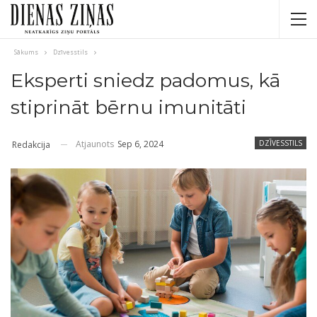
Sākums
Dzīvesstils
Eksperti sniedz padomus, kā
stiprināt bērnu imunitāti
Atjaunots
Sep 6, 2024
DZĪVESSTILS
Redakcija