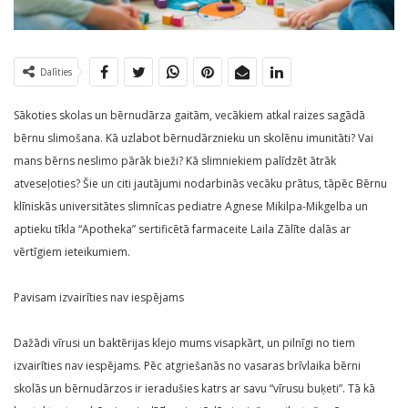
Dalīties
Sākoties skolas un bērnudārza gaitām, vecākiem atkal raizes sagādā
bērnu slimošana. Kā uzlabot bērnudārznieku un skolēnu imunitāti? Vai
mans bērns neslimo pārāk bieži? Kā slimniekiem palīdzēt ātrāk
atveseļoties? Šie un citi jautājumi nodarbinās vecāku prātus, tāpēc Bērnu
klīniskās universitātes slimnīcas pediatre Agnese Mikilpa-Mikgelba un
aptieku tīkla “Apotheka” sertificētā farmaceite Laila Zālīte dalās ar
vērtīgiem ieteikumiem.
Pavisam izvairīties nav iespējams
Dažādi vīrusi un baktērijas klejo mums visapkārt, un pilnīgi no tiem
izvairīties nav iespējams. Pēc atgriešanās no vasaras brīvlaika bērni
skolās un bērnudārzos ir ieradušies katrs ar savu “vīrusu buķeti”. Tā kā