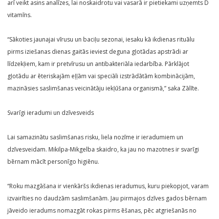
arī veikt asins analīzes, lai noskaidrotu vai vasarā ir pietiekami uzņemts D
vitamīns.
“Sākoties jaunajai vīrusu un baciļu sezonai, iesaku kā ikdienas rituālu
pirms iziešanas dienas gaitās ieviest deguna gļotādas apstrādi ar
līdzekļiem, kam ir pretvīrusu un antibakteriāla iedarbība. Pārklājot
gļotādu ar ēteriskajām eļļām vai speciāli izstrādātām kombinācijām,
mazināsies saslimšanas veicinātāju iekļūšana organismā,” saka Zālīte.
Svarīgi ieradumi un dzīvesveids
Lai samazinātu saslimšanas risku, liela nozīme ir ieradumiem un
dzīvesveidam. Mikilpa-Mikgelba skaidro, ka jau no mazotnes ir svarīgi
bērnam mācīt personīgo higiēnu.
“Roku mazgāšana ir vienkāršs ikdienas ieradumus, kuru piekopjot, varam
izvairīties no daudzām saslimšanām. Jau pirmajos dzīves gados bērnam
jāveido ieradums nomazgāt rokas pirms ēšanas, pēc atgriešanās no