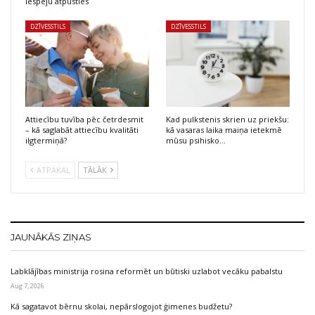
iespēju atpūsties
DZĪVESSTILS
DZĪVESSTILS
Attiecību tuvība pēc četrdesmit
Kad pulkstenis skrien uz priekšu:
– kā saglabāt attiecību kvalitāti
kā vasaras laika maiņa ietekmē
ilgtermiņā?
mūsu psihisko…
ATPAKAĻ
TĀLĀK
JAUNĀKĀS ZIŅAS
Labklājības ministrija rosina reformēt un būtiski uzlabot vecāku pabalstu
Aug 7, 2026
Kā sagatavot bērnu skolai, nepārslogojot ģimenes budžetu?