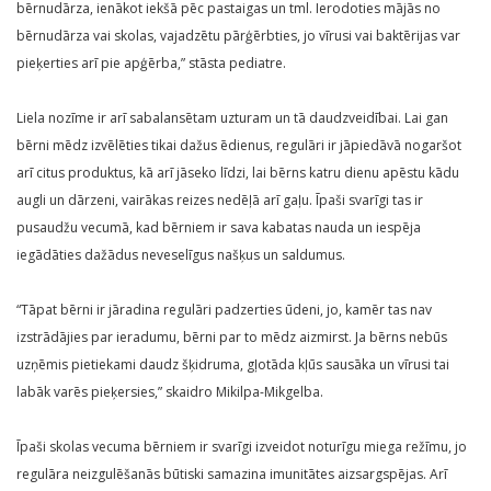
bērnudārza, ienākot iekšā pēc pastaigas un tml. Ierodoties mājās no
bērnudārza vai skolas, vajadzētu pārģērbties, jo vīrusi vai baktērijas var
pieķerties arī pie apģērba,” stāsta pediatre.
Liela nozīme ir arī sabalansētam uzturam un tā daudzveidībai. Lai gan
bērni mēdz izvēlēties tikai dažus ēdienus, regulāri ir jāpiedāvā nogaršot
arī citus produktus, kā arī jāseko līdzi, lai bērns katru dienu apēstu kādu
augli un dārzeni, vairākas reizes nedēļā arī gaļu. Īpaši svarīgi tas ir
pusaudžu vecumā, kad bērniem ir sava kabatas nauda un iespēja
iegādāties dažādus neveselīgus našķus un saldumus.
“Tāpat bērni ir jāradina regulāri padzerties ūdeni, jo, kamēr tas nav
izstrādājies par ieradumu, bērni par to mēdz aizmirst. Ja bērns nebūs
uzņēmis pietiekami daudz šķidruma, gļotāda kļūs sausāka un vīrusi tai
labāk varēs pieķersies,” skaidro Mikilpa-Mikgelba.
Īpaši skolas vecuma bērniem ir svarīgi izveidot noturīgu miega režīmu, jo
regulāra neizgulēšanās būtiski samazina imunitātes aizsargspējas. Arī