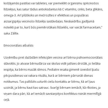
košļājamās pastilas vai tabletes, var piemeklēt organismu spēcinošos
līdzekļus, kas satur tādus antioksdantus kā C vitamīns, cinks, beta glikāns,
omega-3. Arī plūškoks un mežrozītes ir efektīvas un populāras
aizsargspēju veicinošo līdzekļu sastāvdaļas. Neskaidrību gadījumā
noteikti par to, kurš būs piemērotākais līdzeklis, var vaicāt farmaceitam,”
saka Zālīte.
Emocionālais atbalsts
Uzņēmību pret dažādām infekcijām veicina arī bērna psihoemocionālais
stāvoklis. Jo atvase bērnudārza vai skolas vidē jutīsies drošāk, jo lielāka
iespēja, ka bērns mazāk slimos. Pediatre iesaka ģimenē izveidot īpašu
pēcpusdienas vai vakara rituālu, kurā ar bērniem pārrunāt dienas
notikumus. Tas palīdzēs uzturēt ciešu kontaktu ar bērnu, kā arī ļaus
uzzināt, ja bērnu kaut kas satrauc. Svarīgi bērnam iemācīt, kā rīkoties, ja
viņam dara pāri, kā arī iemācīt savstarpējos konfliktus risināt miermīlīgā
ceļā.