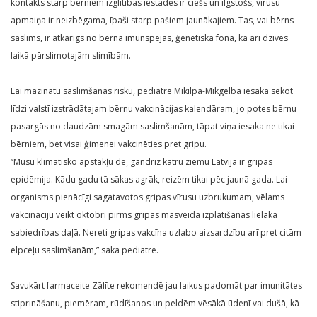
kontakts starp bērniem izglītības iestādēs ir ciešs un ilgstošs, vīrusu
apmaiņa ir neizbēgama, īpaši starp pašiem jaunākajiem. Tas, vai bērns
saslims, ir atkarīgs no bērna imūnspējas, ģenētiskā fona, kā arī dzīves
laikā pārslimotajām slimībām.
Lai mazinātu saslimšanas risku, pediatre Mikilpa-Mikgelba iesaka sekot
līdzi valstī izstrādātajam bērnu vakcinācijas kalendāram, jo potes bērnu
pasargās no daudzām smagām saslimšanām, tāpat viņa iesaka ne tikai
bērniem, bet visai ģimenei vakcinēties pret gripu.
“Mūsu klimatisko apstākļu dēļ gandrīz katru ziemu Latvijā ir gripas
epidēmija. Kādu gadu tā sākas agrāk, reizēm tikai pēc jaunā gada. Lai
organisms pienācīgi sagatavotos gripas vīrusu uzbrukumam, vēlams
vakcināciju veikt oktobrī pirms gripas masveida izplatīšanās lielākā
sabiedrības daļā. Nereti gripas vakcīna uzlabo aizsardzību arī pret citām
elpceļu saslimšanām,” saka pediatre.
Savukārt farmaceite Zālīte rekomendē jau laikus padomāt par imunitātes
stiprināšanu, piemēram, rūdīšanos un peldēm vēsākā ūdenī vai dušā, kā