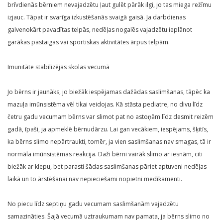
brīvdienās bērniem nevajadzētu ļaut gulēt pārāk ilgi, jo tas miega režīmu
izjauc. Tāpat ir svarīga izkustēšanās svaigā gaisā. Ja darbdienas
galvenokārt pavadītas telpās, nedēļas nogalēs vajadzētu ieplānot
garākas pastaigas vai sportiskas aktivitātes ārpus telpām.
Imunitāte stabilizējas skolas vecumā
Jo bērns ir jaunāks, jo biežāk iespējamas dažādas saslimšanas, tāpēc ka
mazuļa imūnsistēma vēl tikai veidojas. Kā stāsta pediatre, no divu līdz
četru gadu vecumam bērns var slimot pat no astoņām līdz desmit reizēm
gadā, īpaši, ja apmeklē bērnudārzu. Lai gan vecākiem, iespējams, šķitīs,
ka bērns slimo nepārtraukti, tomēr, ja vien saslimšanas nav smagas, tā ir
normāla imūnsistēmas reakcija. Daži bērni vairāk slimo ar iesnām, citi
biežāk ar klepu, bet parasti šādas saslimšanas pāriet aptuveni nedēļas
laikā un to ārstēšanai nav nepieciešami nopietni medikamenti.
No piecu līdz septiņu gadu vecumam saslimšanām vajadzētu
samazināties. Šajā vecumā uztraukumam nav pamata, ja bērns slimo no