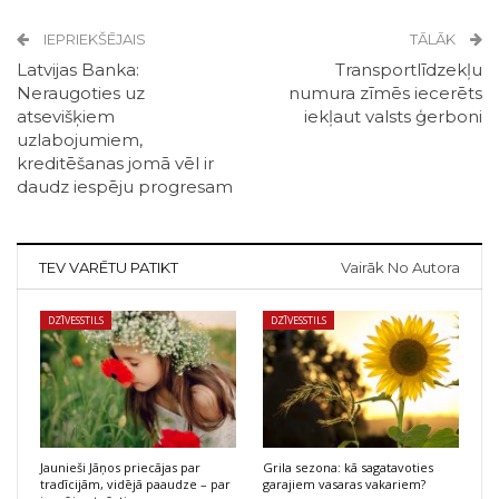
IEPRIEKŠĒJAIS
TĀLĀK
Latvijas Banka:
Transportlīdzekļu
Neraugoties uz
numura zīmēs iecerēts
atsevišķiem
iekļaut valsts ģerboni
uzlabojumiem,
kreditēšanas jomā vēl ir
daudz iespēju progresam
TEV VARĒTU PATIKT
Vairāk No Autora
DZĪVESSTILS
DZĪVESSTILS
Jaunieši Jāņos priecājas par
Grila sezona: kā sagatavoties
tradīcijām, vidējā paaudze – par
garajiem vasaras vakariem?