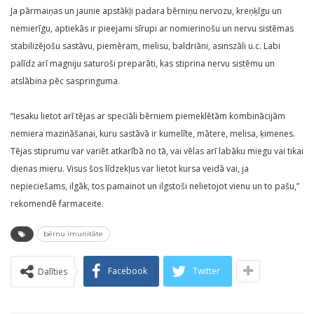
Ja pārmaiņas un jaunie apstākļi padara bērniņu nervozu, kreņķīgu un
nemierīgu, aptiekās ir pieejami sīrupi ar nomierinošu un nervu sistēmas
stabilizējošu sastāvu, piemēram, melisu, baldriāni, asinszāli u.c. Labi
palīdz arī magniju saturoši preparāti, kas stiprina nervu sistēmu un
atslābina pēc saspringuma.
“Iesaku lietot arī tējas ar speciāli bērniem piemeklētām kombinācijām
nemiera mazināšanai, kuru sastāvā ir kumelīte, mātere, melisa, ķimenes.
Tējas stiprumu var variēt atkarībā no tā, vai vēlas arī labāku miegu vai tikai
dienas mieru. Visus šos līdzekļus var lietot kursa veidā vai, ja
nepieciešams, ilgāk, tos pamainot un ilgstoši nelietojot vienu un to pašu,”
rekomendē farmaceite.
bērnu imunitāte
Facebook
Twitter
Dalīties