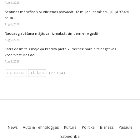
Aug 6, 2026
Septiņos mēnešos Vivi vilcienos pārvadāti 12 miljoni pasažieru; jūlijā 97,4 %
reisu…
Aug 6, 2026
Naudas glabāšana mājās var izmaksāt simtiem eiro gadā
Aug 6, 2026
Katrs desmitais mājokļa kredīta pieteikums tiek noraidīts negatīvas
kredītvēstures dēļ
Aug 6, 2026
ATPAKAĻ
TĀLĀK
1 no 1 243
News
Auto & Tehnoloģijas
Kultūra
Politika
Bizness
Pasaulē
Sabiedrība