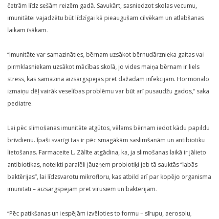
četrām līdz sešām reizēm gadā. Savukārt, sasniedzot skolas vecumu,
imunitātei vajadzētu būt līdzīgai kā pieaugušam cilvēkam un atlabšanas
laikam īsākam.
“Imunitāte var samazināties, bērnam uzsākot bērnudārznieka gaitas vai
pirmklasniekam uzsākot mācības skolā, jo vides maiņa bērnam ir liels
stress, kas samazina aizsargspējas pret dažādām infekcijām. Hormonālo
izmaiņu dēļ vairāk veselības problēmu var būt arī pusaudžu gados,” saka
pediatre.
Lai pēc slimošanas imunitāte atgūtos, vēlams bērnam iedot kādu papildu
brīvdienu. Īpaši svarīgi tas ir pēc smagākām saslimšanām un antibiotiku
lietošanas. Farmaceite L. Zālīte atgādina, ka, ja slimošanas laikā ir jālieto
antibiotikas, noteikti paralēli jāuzņem probiotiķi jeb tā sauktās “labās
baktērijas”, lai līdzsvarotu mikrofloru, kas atbild arī par kopējo organisma
imunitāti – aizsargspējām pret vīrusiem un baktērijām.
“Pēc patikšanas un iespējām izvēloties to formu – sīrupu, aerosolu,