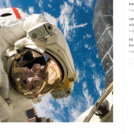
Kar
Aug
Lab
uz
Aug
Kā 
bu
Aug