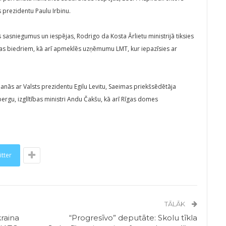
s prezidentu Paulu Irbinu.
s sasniegumus un iespējas, Rodrigo da Kosta Ārlietu ministrijā tiksies
ijas biedriem, kā arī apmeklēs uzņēmumu LMT, kur iepazīsies ar
šanās ar Valsts prezidentu Egilu Levitu, Saeimas priekšsēdētāja
rgu, izglītības ministri Andu Čakšu, kā arī Rīgas domes
itter
TĀLĀK
raina
“Progresīvo” deputāte: Skolu tīkla