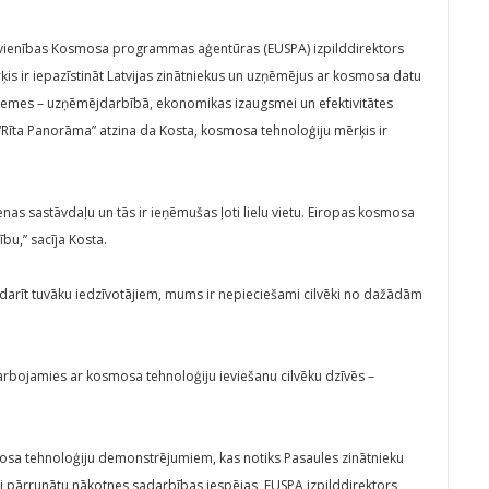
 Savienības Kosmosa programmas aģentūras (EUSPA) izpilddirektors
ķis ir iepazīstināt Latvijas zinātniekus un uzņēmējus ar kosmosa datu
 zemes – uzņēmējdarbībā, ekonomikas izaugsmei un efektivitātes
“Rīta Panorāma” atzina da Kosta, kosmosa tehnoloģiju mērķis ir
nas sastāvdaļu un tās ir ieņēmušas ļoti lielu vietu. Eiropas kosmosa
u,” sacīja Kosta.
arīt tuvāku iedzīvotājiem, mums ir nepieciešami cilvēki no dažādām
rbojamies ar kosmosa tehnoloģiju ieviešanu cilvēku dzīvēs –
smosa tehnoloģiju demonstrējumiem, kas notiks Pasaules zinātnieku
Lai pārrunātu nākotnes sadarbības iespējas, EUSPA izpilddirektors