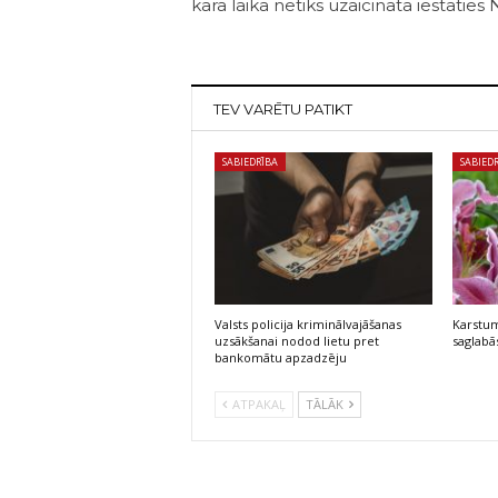
kara laikā netiks uzaicināta iestātie
TEV VARĒTU PATIKT
SABIEDRĪBA
SABIED
Valsts policija kriminālvajāšanas
Karstum
uzsākšanai nodod lietu pret
saglabās
bankomātu apzadzēju
ATPAKAĻ
TĀLĀK