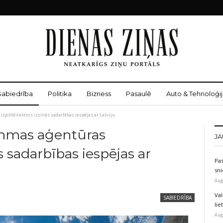
Sabiedrība
Politika
Bizness
Pasaulē
Auto & Tehnoloģij
pilddirektors izzinās sadarbības iespējas ar Latviju
mmas aģentūras
JA
ās sadarbības iespējas ar
Pas
sni
Aug
Val
SABIEDRĪBA
li
Aug