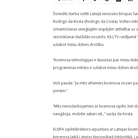
Šonedēļ darba vizītē Latvijā viesosies Eiropas
Rodrigo da Kosta (Rodrigo da Costa). Vizītes mēr
izmantošanas sniegtajām iespējām attīstībai uz
veicināšanai dažādās nozarēs. Kā LTV raidījumā 
uzlabot mūsu dzīves drošību.
“Kosmosa tehnoloģijas ir kļuvušas par mūsu ikdie
programmas mērķis ir uzlabot mūsu dzīves drošīb
Viņš pauda: “Ja mēs vēlamies kosmosa nozari pad
jomām.”
“Mēs nenodarbojamies ar kosmosa izpēti, bet da
navigācija, mobilie sakari utt.,” sacīja da Kosta.
EUSPA izpilddirektors iepazīsies ar Latvijas ko
kongresa laikā Latvijas Nacionālajā bibliotēkā. 