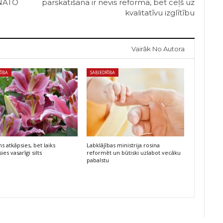
s NATO
pārskatīšana ir nevis reforma, bet ceļš uz
kvalitatīvu izglītību
Vairāk No Autora
RĪBA
SABIEDRĪBA
s atkāpsies, bet laiks
Labklājības ministrija rosina
ies vasarīgi silts
reformēt un būtiski uzlabot vecāku
pabalstu