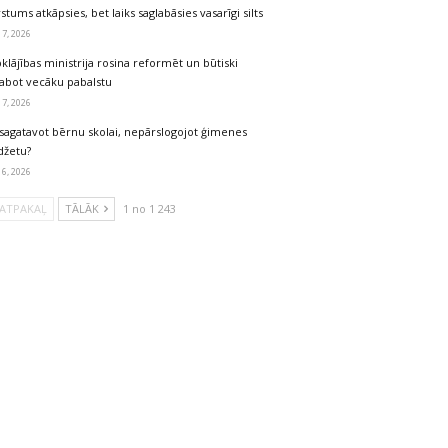
stums atkāpsies, bet laiks saglabāsies vasarīgi silts
 7, 2026
klājības ministrija rosina reformēt un būtiski
labot vecāku pabalstu
 7, 2026
sagatavot bērnu skolai, nepārslogojot ģimenes
džetu?
 6, 2026
ATPAKAĻ
TĀLĀK
1 no 1 243