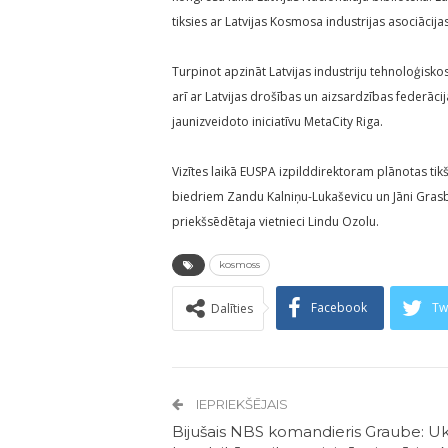
tiksies ar Latvijas Kosmosa industrijas asociācija
Turpinot apzināt Latvijas industriju tehnoloģisko
arī ar Latvijas drošības un aizsardzības federāc
jaunizveidoto iniciatīvu MetaCity Riga.
Vizītes laikā EUSPA izpilddirektoram plānotas tik
biedriem Zandu Kalniņu-Lukaševicu un Jāni Grasbe
priekšsēdētaja vietnieci Lindu Ozolu.
kosmoss
Facebook
Tw
Dalīties
IEPRIEKŠĒJAIS
Bijušais NBS komandieris Graube: Uk