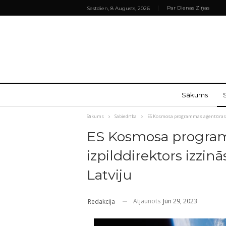
Par Dienas Ziņas
Sestdien, 8 Augusts, 2026
Sākums
Sākums
Sabiedrība
ES Kosmosa programmas aģentūras iz
ES Kosmosa progra
izpilddirektors izzin
Latviju
Atjaunots
Jūn 29, 2023
Redakcija