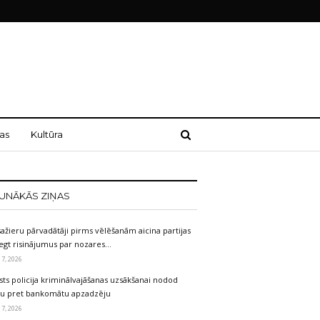
as
Kultūra
UNĀKĀS ZIŅAS
ažieru pārvadātāji pirms vēlēšanām aicina partijas
egt risinājumus par nozares…
 7, 2026
sts policija kriminālvajāšanas uzsākšanai nodod
etu pret bankomātu apzadzēju
 7, 2026