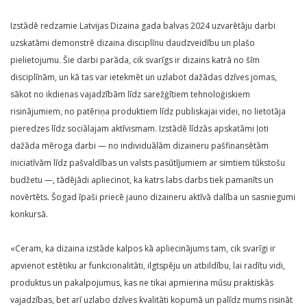
Izstādē redzamie Latvijas Dizaina gada balvas 2024 uzvarētāju darbi
uzskatāmi demonstrē dizaina disciplīnu daudzveidību un plašo
pielietojumu. Šie darbi parāda, cik svarīgs ir dizains katrā no šīm
disciplīnām, un kā tas var ietekmēt un uzlabot dažādas dzīves jomas,
sākot no ikdienas vajadzībām līdz sarežģītiem tehnoloģiskiem
risinājumiem, no patēriņa produktiem līdz publiskajai videi, no lietotāja
pieredzes līdz sociālajam aktīvismam. Izstādē līdzās apskatāmi ļoti
dažāda mēroga darbi — no individuālām dizaineru pašfinansētām
iniciatīvām līdz pašvaldības un valsts pasūtījumiem ar simtiem tūkstošu
budžetu —, tādējādi apliecinot, ka katrs labs darbs tiek pamanīts un
novērtēts. Šogad īpaši priecē jauno dizaineru aktīvā dalība un sasniegumi
konkursā.
«Ceram, ka dizaina izstāde kalpos kā apliecinājums tam, cik svarīgi ir
apvienot estētiku ar funkcionalitāti, ilgtspēju un atbildību, lai radītu vidi,
produktus un pakalpojumus, kas ne tikai apmierina mūsu praktiskās
vajadzības, bet arī uzlabo dzīves kvalitāti kopumā un palīdz mums risināt