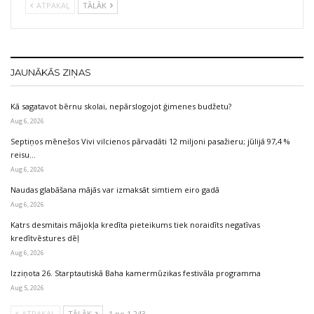
ATPAKAĻ
TĀLĀK
JAUNĀKĀS ZIŅAS
Kā sagatavot bērnu skolai, nepārslogojot ģimenes budžetu?
Aug 6, 2026
Septiņos mēnešos Vivi vilcienos pārvadāti 12 miljoni pasažieru; jūlijā 97,4 %
reisu…
Aug 6, 2026
Naudas glabāšana mājās var izmaksāt simtiem eiro gadā
Aug 6, 2026
Katrs desmitais mājokļa kredīta pieteikums tiek noraidīts negatīvas
kredītvēstures dēļ
Aug 6, 2026
Izziņota 26. Starptautiskā Baha kamermūzikas festivāla programma
Aug 5, 2026
ATPAKAĻ
TĀLĀK
1 no 1 243