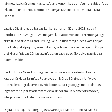
laikmeta izaicinājumus, kas saistīti ar ekonomikas apritīgumu, sabiedrības
iekļautību un drošību,» komentē Latvijas Dizaina centra vadītāja Dita
Danosa.
Latvijas Dizaina gada balvas konkurss norisinājās no 2023. gada 1.
oktobra līdz 2024. gada 24. maijam, kad apbalvošanas ceremonijā Rīgas
cirkā tika paziņots Grand Prix ieguvējs un uzvarētāji piecās kategorijās:
produkti, pakalpojumi, komunikācija, vide un digitālie risinājumi. Žūrija
piešķīra arī piecas žūrijas atzinības, un savu speciālo balvu pasniedza
Patentu valde.
Par konkursa Grand Prix ieguvēju un uzvarētāju produktu dizaina
kategorijā kļuva Sarmītes Poļakovas un Māras Bērziņas «(Un)woven
biotextiles» (agrāk «Pre–Loved» biotekstils), ilgtspējīgs materiāls, kas
izgatavots no pārstrādātām tekstila šķiedrām un piemērots modes,
interjera un produktu dizaina vajadzībām.
Digitālo risinājumu kategorijas uzvarētājs ir Māra Upenieka, Mārča