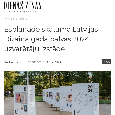
Sākums
Rīgā
Esplanādē skatāma Latvijas
Dizaina gada balvas 2024
uzvarētāju izstāde
Atjaunots
Aug 18, 2024
RĪGĀ
Redakcija