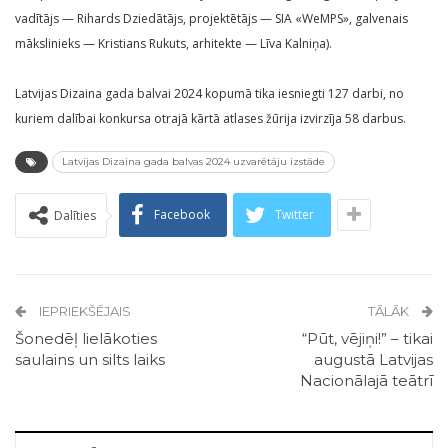
vadītājs — Rihards Dziedātājs, projektētājs — SIA «WeMPS», galvenais
mākslinieks — Kristians Rukuts, arhitekte — Līva Kalniņa).
Latvijas Dizaina gada balvai 2024 kopumā tika iesniegti 127 darbi, no
kuriem dalībai konkursa otrajā kārtā atlases žūrija izvirzīja 58 darbus.
Latvijas Dizaina gada balvas 2024 uzvarētāju izstāde
Facebook
Twitter
Dalīties
IEPRIEKŠĒJAIS
TĀLĀK
Šonedēļ lielākoties
“Pūt, vējiņi!” – tikai
saulains un silts laiks
augustā Latvijas
Nacionālajā teātrī