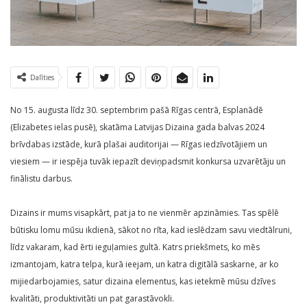
Dalīties
No 15. augusta līdz 30. septembrim pašā Rīgas centrā, Esplanādē
(Elizabetes ielas pusē), skatāma Latvijas Dizaina gada balvas 2024
brīvdabas izstāde, kurā plašai auditorijai — Rīgas iedzīvotājiem un
viesiem — ir iespēja tuvāk iepazīt deviņpadsmit konkursa uzvarētāju un
finālistu darbus.
Dizains ir mums visapkārt, pat ja to ne vienmēr apzināmies. Tas spēlē
būtisku lomu mūsu ikdienā, sākot no rīta, kad ieslēdzam savu viedtālruni,
līdz vakaram, kad ērti ieguļamies gultā. Katrs priekšmets, ko mēs
izmantojam, katra telpa, kurā ieejam, un katra digitālā saskarne, ar ko
mijiedarbojamies, satur dizaina elementus, kas ietekmē mūsu dzīves
kvalitāti, produktivitāti un pat garastāvokli.