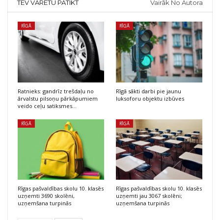
TEV VARĒTU PATIKT
Vairāk No Autora
RĪGĀ
RĪGĀ
Ratnieks: gandrīz trešdaļu no
Rīgā sākti darbi pie jaunu
ārvalstu pilsoņu pārkāpumiem
luksoforu objektu izbūves
veido ceļu satiksmes…
RĪGĀ
RĪGĀ
Rīgas pašvaldības skolu 10. klasēs
Rīgas pašvaldības skolu 10. klasēs
uzņemti 3690 skolēni,
uzņemti jau 3067 skolēni;
uzņemšana turpinās
uzņemšana turpinās