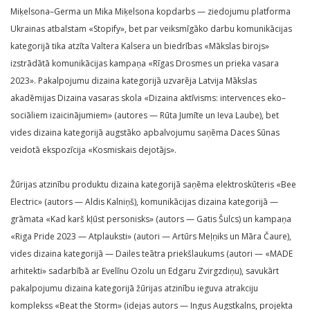
Miķelsona–Germa un Mika Miķelsona kopdarbs — ziedojumu platforma
Ukrainas atbalstam «Stopify», bet par veiksmīgāko darbu komunikācijas
kategorijā tika atzīta Valtera Kalsera un biedrības «Mākslas birojs»
izstrādātā komunikācijas kampaņa «Rīgas Drosmes un prieka vasara
2023». Pakalpojumu dizaina kategorijā uzvarēja Latvija Mākslas
akadēmijas Dizaina vasaras skola «Dizaina aktīvisms: intervences eko–
sociāliem izaicinājumiem» (autores — Rūta Jumīte un Ieva Laube), bet
vides dizaina kategorijā augstāko apbalvojumu saņēma Daces Sūnas
veidotā ekspozīcija «Kosmiskais dejotājs».
Žūrijas atzinību produktu dizaina kategorijā saņēma elektroskūteris «Bee
Electric» (autors — Aldis Kalniņš), komunikācijas dizaina kategorijā —
grāmata «Kad karš kļūst personisks» (autors — Gatis Šulcs) un kampaņa
«Riga Pride 2023 — Atplauksti» (autori — Artūrs Meļņiks un Māra Čaure),
vides dizaina kategorijā — Dailes teātra priekšlaukums (autori — «MADE
arhitekti» sadarbībā ar Evelīnu Ozolu un Edgaru Zvirgzdiņu), savukārt
pakalpojumu dizaina kategorijā žūrijas atzinību ieguva atrakciju
komplekss «Beat the Storm» (idejas autors — Ingus Augstkalns, projekta