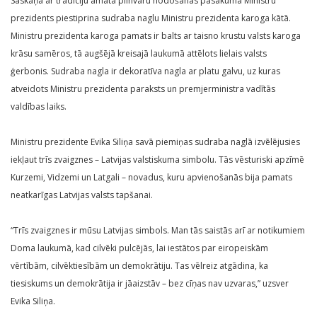
Saskaņā ar tradīciju amata pilnvaru nodošanas pasākumā Ministru
prezidents piestiprina sudraba naglu Ministru prezidenta karoga kātā.
Ministru prezidenta karoga pamats ir balts ar taisno krustu valsts karoga
krāsu samēros, tā augšējā kreisajā laukumā attēlots lielais valsts
ģerbonis. Sudraba nagla ir dekoratīva nagla ar platu galvu, uz kuras
atveidots Ministru prezidenta paraksts un premjerministra vadītās
valdības laiks.
Ministru prezidente Evika Siliņa savā piemiņas sudraba naglā izvēlējusies
iekļaut trīs zvaigznes – Latvijas valstiskuma simbolu. Tās vēsturiski apzīmē
Kurzemi, Vidzemi un Latgali – novadus, kuru apvienošanās bija pamats
neatkarīgas Latvijas valsts tapšanai.
“Trīs zvaigznes ir mūsu Latvijas simbols. Man tās saistās arī ar notikumiem
Doma laukumā, kad cilvēki pulcējās, lai iestātos par eiropeiskām
vērtībām, cilvēktiesībām un demokrātiju. Tas vēlreiz atgādina, ka
tiesiskums un demokrātija ir jāaizstāv – bez cīņas nav uzvaras,” uzsver
Evika Siliņa.