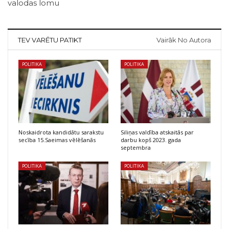
valodas lomu
TEV VARĒTU PATIKT
Vairāk No Autora
POLITIKA
POLITIKA
Noskaidrota kandidātu sarakstu
Siliņas valdība atskaitās par
secība 15.Saeimas vēlēšanās
darbu kopš 2023. gada
septembra
POLITIKA
POLITIKA