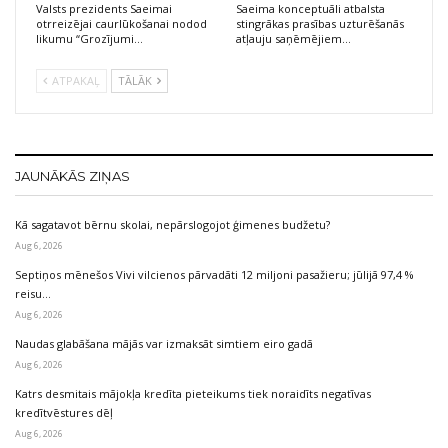
Valsts prezidents Saeimai
Saeima konceptuāli atbalsta
otrreizējai caurlūkošanai nodod
stingrākas prasības uzturēšanās
likumu “Grozījumi…
atļauju saņēmējiem…
ATPAKAĻ
TĀLĀK
JAUNĀKĀS ZIŅAS
Kā sagatavot bērnu skolai, nepārslogojot ģimenes budžetu?
Aug 6, 2026
Septiņos mēnešos Vivi vilcienos pārvadāti 12 miljoni pasažieru; jūlijā 97,4 %
reisu…
Aug 6, 2026
Naudas glabāšana mājās var izmaksāt simtiem eiro gadā
Aug 6, 2026
Katrs desmitais mājokļa kredīta pieteikums tiek noraidīts negatīvas
kredītvēstures dēļ
Aug 6, 2026