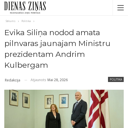
Sākums
Politika
Evika Siliņa nodod amata
pilnvaras jaunajam Ministru
prezidentam Andrim
Kulbergam
Atjaunots
Mai 28, 2026
POLITIKA
Redakcija