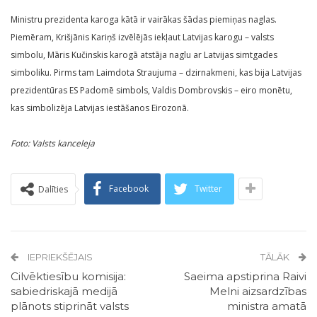
Ministru prezidenta karoga kātā ir vairākas šādas piemiņas naglas.
Piemēram, Krišjānis Kariņš izvēlējās iekļaut Latvijas karogu – valsts
simbolu, Māris Kučinskis karogā atstāja naglu ar Latvijas simtgades
simboliku. Pirms tam Laimdota Straujuma – dzirnakmeni, kas bija Latvijas
prezidentūras ES Padomē simbols, Valdis Dombrovskis – eiro monētu,
kas simbolizēja Latvijas iestāšanos Eirozonā.
Foto: Valsts kanceleja
Facebook
Twitter
Dalīties
IEPRIEKŠĒJAIS
TĀLĀK
Cilvēktiesību komisija:
Saeima apstiprina Raivi
sabiedriskajā medijā
Melni aizsardzības
plānots stiprināt valsts
ministra amatā