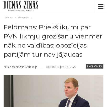
Sākums
Ekonomika
Feldmans: Priekšlikumi par
PVN likmju grozīšanu vienmēr
nāk no valdības; opozīcijas
partijām tur nav jājaucas
Atjaunots
Jan 18, 2022
EKONOMIKA
"Dienas Ziņas" Redakcija