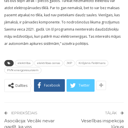
tas būs stipri ātrāk – piecos gados. Turklāt neizmantoto elektrību var
atdot elektropārvades tīklā. Par to gan nemaksā, bet to var bez maksas
paņemt atpakaļ no tīkla, kad nav pietiekami daudz saules. Vienīgais, kas
jāmaksā, ir pārvades komponente. To nodrošinošus likuma grozījumus
Saeima veica 2021. gadā. Un šī programma neinteresēs daudzdzīvokļu
māju iedzīvotājus, kuri patērē maz elektroenerģijas. Tas interesēs mājas
ar autonomām apkures sistēmām,” uzsvēra politiķis.
elektrība
elektrības cenas
JKP
Krišjānis Feldmans
PVN energoresursiem
Facebook
Twitter
Dalīties
IEPRIEKŠĒJAIS
TĀLĀK
Asociācija: Vecāki nevar
Veselības inspekcija
gaidīt, ka viss
lūgusi