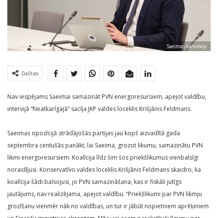
Saeimas kanceleja
Dalīties
Nav iespējams Saeimai samazināt PVN energoresursiem, apejot valdību,
intervijā “Neatkarīgajā” sacīja JKP valdes loceklis Krišjānis Feldmans.
Saeimas opozīcijā strādājošās partijas jau kopš aizvadītā gada
septembra centušās panākt, lai Saeima, grozot likumu, samazinātu PVN
likmi energoresursiem. Koalīcija līdz šim šos priekšlikumus vienbalsīgi
noraidījusi. Konservatīvo valdes loceklis Krišjānis Feldmans skaidro, ka
koalīcija šādi balsojusi, jo PVN samazināšana, kas ir fiskāli jutīgs
jautājums, nav realizējama, apejot valdību: “Priekšlikumi par PVN likmju
grozīšanu vienmēr nāk no valdības, un tur ir jābūt nopietniem aprēķiniem