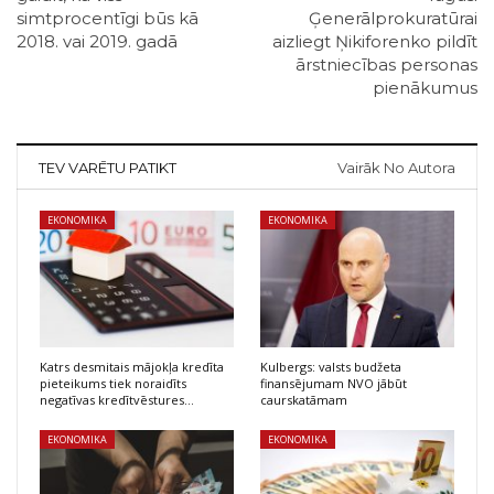
simtprocentīgi būs kā
Ģenerālprokuratūrai
2018. vai 2019. gadā
aizliegt Ņikiforenko pildīt
ārstniecības personas
pienākumus
TEV VARĒTU PATIKT
Vairāk No Autora
EKONOMIKA
EKONOMIKA
Katrs desmitais mājokļa kredīta
Kulbergs: valsts budžeta
pieteikums tiek noraidīts
finansējumam NVO jābūt
negatīvas kredītvēstures…
caurskatāmam
EKONOMIKA
EKONOMIKA