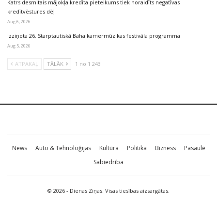
Katrs desmitais mājokļa kredīta pieteikums tiek noraidīts negatīvas
kredītvēstures dēļ
Aug 6, 2026
Izziņota 26. Starptautiskā Baha kamermūzikas festivāla programma
Aug 5, 2026
ATPAKAĻ
TĀLĀK
1 no 1 243
News
Auto & Tehnoloģijas
Kultūra
Politika
Bizness
Pasaulē
Sabiedrība
© 2026 - Dienas Ziņas. Visas tiesības aizsargātas.