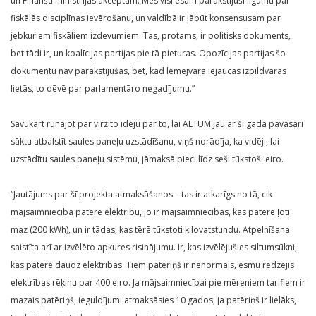
un Finanšu ministrijas akceptam. Mēs visi esam parakstījuši līgumu par
fiskālās disciplīnas ievērošanu, un valdībā ir jābūt konsensusam par
jebkuriem fiskāliem izdevumiem. Tas, protams, ir politisks dokuments,
bet tādi ir, un koalīcijas partijas pie tā pieturas. Opozīcijas partijas šo
dokumentu nav parakstījušas, bet, kad lēmējvara iejaucas izpildvaras
lietās, to dēvē par parlamentāro negadījumu.”
Savukārt runājot par virzīto ideju par to, lai ALTUM jau ar šī gada pavasari
sāktu atbalstīt saules paneļu uzstādīšanu, viņš norādīja, ka vidēji, lai
uzstādītu saules paneļu sistēmu, jāmaksā pieci līdz seši tūkstoši eiro.
“Jautājums par šī projekta atmaksāšanos – tas ir atkarīgs no tā, cik
mājsaimniecība patērē elektrību, jo ir mājsaimniecības, kas patērē ļoti
maz (200 kWh), un ir tādas, kas tērē tūkstoti kilovatstundu. Atpelnīšana
saistīta arī ar izvēlēto apkures risinājumu. Ir, kas izvēlējušies siltumsūkni,
kas patērē daudz elektrības. Tiem patēriņš ir nenormāls, esmu redzējis
elektrības rēķinu par 400 eiro. Ja mājsaimniecībai pie mēreniem tarifiem ir
mazais patēriņš, ieguldījumi atmaksāsies 10 gados, ja patēriņš ir lielāks,