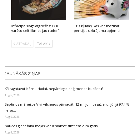
Inflācijas slogs atgriežas: ECB
Trīs kļūdas, kas var mazināt
varētu celt likmes jau rudenī
pensijas uzkrājuma apjomu
ATPAKAĻ
TĀLĀK
JAUNĀKĀS ZIŅAS
Kā sagatavot bērnu skolai, nepārslogojot ģimenes budžetu?
Aug 6, 2026
Septiņos mēnešos Vivi vilcienos pārvadāti 12 miljoni pasažieru; jūlijā 97,4 %
reisu…
Aug 6, 2026
Naudas glabāšana mājās var izmaksāt simtiem eiro gadā
Aug 6, 2026