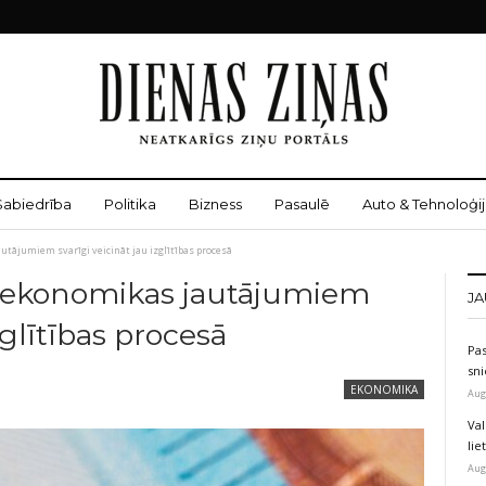
Sabiedrība
Politika
Bizness
Pasaulē
Auto & Tehnoloģij
utājumiem svarīgi veicināt jau izglītības procesā
u ekonomikas jautājumiem
JA
zglītības procesā
Pas
sni
EKONOMIKA
Aug
Val
li
Aug