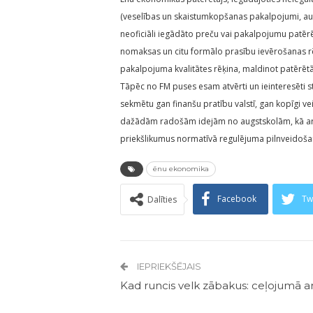
(veselības un skaistumkopšanas pakalpojumi, auto 
neoficiāli iegādāto preču vai pakalpojumu patērē
nomaksas un citu formālo prasību ievērošanas rē
pakalpojuma kvalitātes rēķina, maldinot patērētāj
Tāpēc no FM puses esam atvērti un ieinteresēti st
sekmētu gan finanšu pratību valstī, gan kopīgi 
dažādām radošām idejām no augstskolām, kā arī ci
priekšlikumus normatīvā regulējuma pilnveidoša
ēnu ekonomika
Facebook
Tw
Dalīties
IEPRIEKŠĒJAIS
Kad runcis velk zābakus: ceļojumā ar