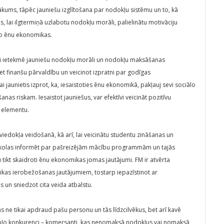
ākums, tāpēc jauniešu izglītošana par nodokļu sistēmu un to, kā
is, lai ilgtermiņā uzlabotu nodokļu morāli, palielinātu motivāciju
 no ēnu ekonomikas.
tīvi ietekmē jauniešu nodokļu morāli un nodokļu maksāšanas
et finanšu pārvaldību un veicinot izpratni par godīgas
i jaunietis izprot, ka, iesaistoties ēnu ekonomikā, pakļauj sevi sociālo
as riskam. Iesaistot jauniešus, var efektīvi veicināt pozitīvu
s elementu.
iedokļa veidošanā, kā arī, lai veicinātu studentu zināšanas un
gstskolas informēt par pašreizējām mācību programmām un tajās
u tikt skaidroti ēnu ekonomikas jomas jautājumi. FM ir atvērta
kas ierobežošanas jautājumiem, tostarp iepazīstinot ar
s un sniedzot cita veida atbalstu.
s ne tikai apdraud pašu personu un tās līdzcilvēkus, bet arī kavē
pļo konkurenci – komersanti, kas nenomaksā nodokļus vai nomaksā