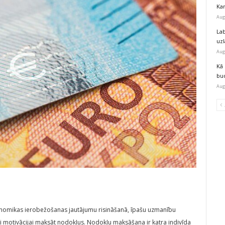
Kar
Aug
Lab
uz
Aug
Kā 
bu
Aug
 ekonomikas ierobežošanas jautājumu risināšanā, īpašu uzmanību
ai motivācijai maksāt nodokļus. Nodokļu maksāšana ir katra indivīda