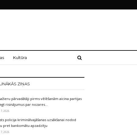
as
Kultūra
UNĀKĀS ZIŅAS
ažieru pārvadātāji pirms vēlēšanām aicina partijas
egt risinājumus par nozares…
 7, 2026
sts policija kriminālvajāšanas uzsākšanai nodod
etu pret bankomātu apzadzēju
 7, 2026