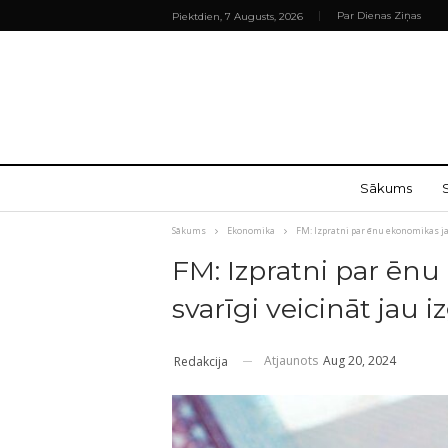
Par Dienas Ziņas
Piektdien, 7 Augusts, 2026
Sākums
Sākums
Ekonomika
FM: Izpratni par ēnu ekonomikas ja
FM: Izpratni par ēn
svarīgi veicināt jau i
Atjaunots
Aug 20, 2024
Redakcija