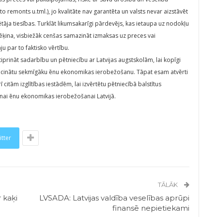
remonts u.tml.), jo kvalitāte nav garantēta un valsts nevar aizstāvēt
tāja tiesības. Turklāt likumsakarīgi pārdevējs, kas ietaupa uz nodokļu
ķina, visbiežāk cenšas samazināt izmaksas uz preces vai
u par to faktisko vērtību.
iprināt sadarbību un pētniecību ar Latvijas augstskolām, lai kopīgi
veicinātu sekmīgāku ēnu ekonomikas ierobežošanu. Tāpat esam atvērti
tām izglītības iestādēm, lai izvērtētu pētniecībā balstītus
nai ēnu ekonomikas ierobežošanai Latvijā.
itter
TĀLĀK
 kaķi
LVSADA: Latvijas valdība veselības aprūpi
finansē nepietiekami