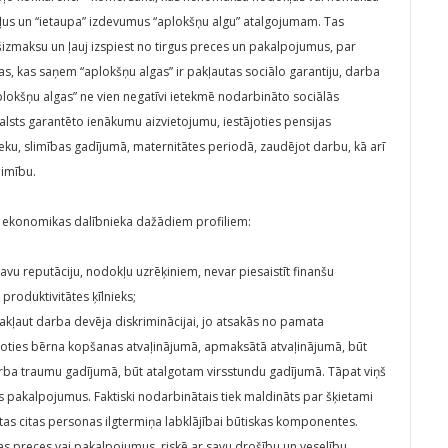
zekļus un “ietaupa” izdevumus “aplokšņu algu” atalgojumam. Tas
zmaksu un ļauj izspiest no tirgus preces un pakalpojumus, par
as, kas saņem “aplokšņu algas” ir pakļautas sociālo garantiju, darba
lokšņu algas” ne vien negatīvi ietekmē nodarbināto sociālās
lsts garantēto ienākumu aizvietojumu, iestājoties pensijas
eku, slimības gadījumā, maternitātes periodā, zaudējot darbu, kā arī
limību.
nu ekonomikas dalībnieka dažādiem profiliem:
vu reputāciju, nodokļu uzrēķiniem, nevar piesaistīt finanšu
produktivitātes ķīlnieks;
akļaut darba devēja diskriminācijai, jo atsakās no pamata
 doties bērna kopšanas atvaļinājumā, apmaksātā atvaļinājumā, būt
a traumu gadījumā, būt atalgotam virsstundu gadījumā. Tāpat viņš
gus pakalpojumus. Faktiski nodarbinātais tiek maldināts par šķietami
tas citas personas ilgtermiņa labklājībai būtiskas komponentes.
as preces vai pakalpojumus, riskē ar savu drošību un veselību