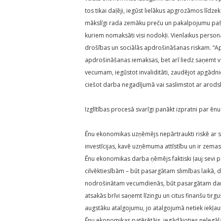
tos tikai daļēji, iegūst lielākus apgrozāmos līd
mākslīgi rada zemāku preču un pakalpojumu paši
kuriem nomaksāti visi nodokļi. Vienlaikus person
drošības un sociālās apdrošināšanas riskam. “Ap
apdrošināšanas iemaksas, bet arī liedz saņemt va
vecumam, iegūstot invaliditāti, zaudējot apgādni
ciešot darba negadījumā vai saslimstot ar arods
Izglītības procesā svarīgi panākt izpratni par ē
Ēnu ekonomikas uzņēmējs nepārtraukti riskē ar sa
investīcijas, kavē uzņēmuma attīstību un ir zemas 
Ēnu ekonomikas darba ņēmējs faktiski ļauj sevi p
cilvēktiesībām – būt pasargātam slimības laikā,
nodrošinātam vecumdienās, būt pasargātam darb
atsakās brīvi saņemt līzingu un citus finanšu tir
augstāku atalgojumu, jo atalgojumā netiek iekļau
Ēnu ekonomikas patērētājs, iegādājoties nelegāl