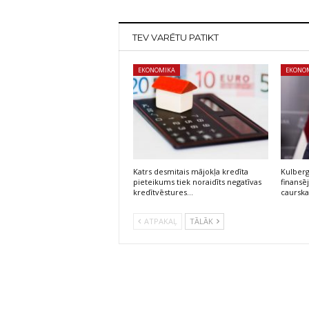
TEV VARĒTU PATIKT
EKONOMIKA
EKONO
Katrs desmitais mājokļa kredīta
Kulberg
pieteikums tiek noraidīts negatīvas
finans
kredītvēstures…
caursk
ATPAKAĻ
TĀLĀK