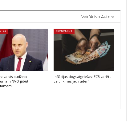
Vairāk No Autora
MIKA
EKONOMIKA
s: valsts budžeta
Inflācijas slogs atgriežas: ECB varētu
ējumam NVO jābūt
celt likmes jau rudenī
atāmam