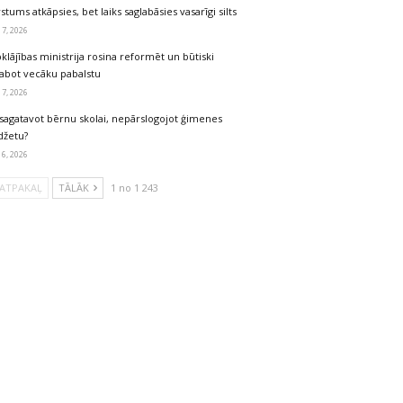
stums atkāpsies, bet laiks saglabāsies vasarīgi silts
 7, 2026
klājības ministrija rosina reformēt un būtiski
labot vecāku pabalstu
 7, 2026
sagatavot bērnu skolai, nepārslogojot ģimenes
džetu?
 6, 2026
ATPAKAĻ
TĀLĀK
1 no 1 243