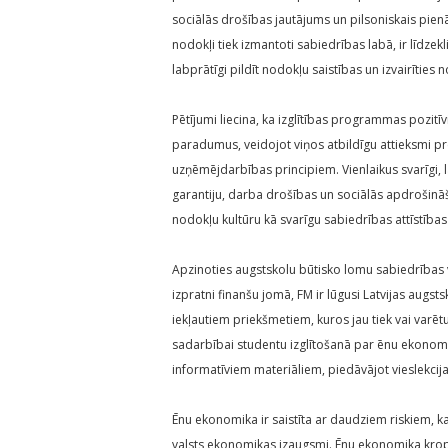
sociālās drošības jautājums un pilsoniskais pien
nodokļi tiek izmantoti sabiedrības labā, ir līdzekl
labprātīgi pildīt nodokļu saistības un izvairīties
Pētījumi liecina, ka izglītības programmas pozi
paradumus, veidojot viņos atbildīgu attieksmi pr
uzņēmējdarbības principiem. Vienlaikus svarīgi, la
garantiju, darba drošības un sociālās apdrošināšan
nodokļu kultūru kā svarīgu sabiedrības attīstība
Apzinoties augstskolu būtisko lomu sabiedrības v
izpratni finanšu jomā, FM ir lūgusi Latvijas au
iekļautiem priekšmetiem, kuros jau tiek vai varēt
sadarbībai studentu izglītošanā par ēnu ekonomi
informatīviem materiāliem, piedāvājot vieslekcija
Ēnu ekonomika ir saistīta ar daudziem riskiem, ka
valsts ekonomikas izaugsmi. Ēnu ekonomika kro