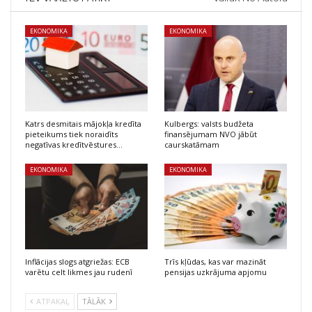
EKONOMIKA
EKONOMIKA
Katrs desmitais mājokļa kredīta
Kulbergs: valsts budžeta
pieteikums tiek noraidīts
finansējumam NVO jābūt
negatīvas kredītvēstures…
caurskatāmam
EKONOMIKA
EKONOMIKA
Inflācijas slogs atgriežas: ECB
Trīs kļūdas, kas var mazināt
varētu celt likmes jau rudenī
pensijas uzkrājuma apjomu
ATPAKAĻ
TĀLĀK