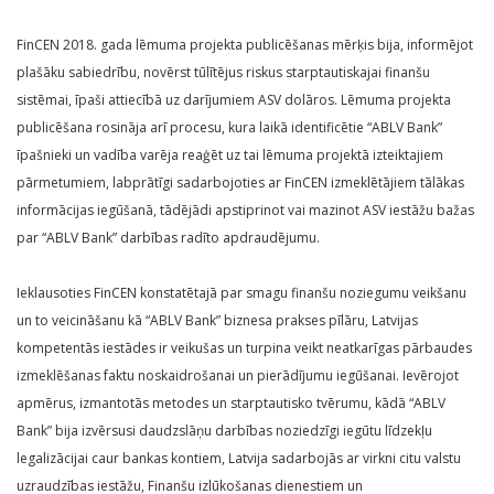
FinCEN 2018. gada lēmuma projekta publicēšanas mērķis bija, informējot
plašāku sabiedrību, novērst tūlītējus riskus starptautiskajai finanšu
sistēmai, īpaši attiecībā uz darījumiem ASV dolāros. Lēmuma projekta
publicēšana rosināja arī procesu, kura laikā identificētie “ABLV Bank”
īpašnieki un vadība varēja reaģēt uz tai lēmuma projektā izteiktajiem
pārmetumiem, labprātīgi sadarbojoties ar FinCEN izmeklētājiem tālākas
informācijas iegūšanā, tādējādi apstiprinot vai mazinot ASV iestāžu bažas
par “ABLV Bank” darbības radīto apdraudējumu.
Ieklausoties FinCEN konstatētajā par smagu finanšu noziegumu veikšanu
un to veicināšanu kā “ABLV Bank” biznesa prakses pīlāru, Latvijas
kompetentās iestādes ir veikušas un turpina veikt neatkarīgas pārbaudes
izmeklēšanas faktu noskaidrošanai un pierādījumu iegūšanai. Ievērojot
apmērus, izmantotās metodes un starptautisko tvērumu, kādā “ABLV
Bank” bija izvērsusi daudzslāņu darbības noziedzīgi iegūtu līdzekļu
legalizācijai caur bankas kontiem, Latvija sadarbojās ar virkni citu valstu
uzraudzības iestāžu, Finanšu izlūkošanas dienestiem un