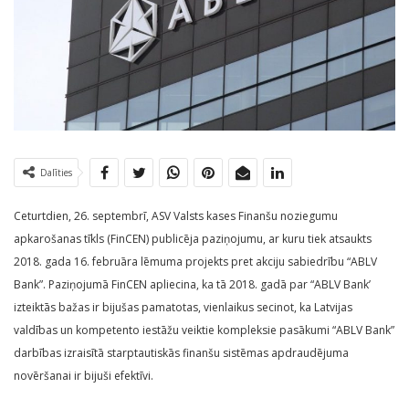
Dalīties
Ceturtdien, 26. septembrī, ASV Valsts kases Finanšu noziegumu
apkarošanas tīkls (FinCEN) publicēja paziņojumu, ar kuru tiek atsaukts
2018. gada 16. februāra lēmuma projekts pret akciju sabiedrību “ABLV
Bank”. Paziņojumā FinCEN apliecina, ka tā 2018. gadā par “ABLV Bank’
izteiktās bažas ir bijušas pamatotas, vienlaikus secinot, ka Latvijas
valdības un kompetento iestāžu veiktie kompleksie pasākumi “ABLV Bank”
darbības izraisītā starptautiskās finanšu sistēmas apdraudējuma
novēršanai ir bijuši efektīvi.