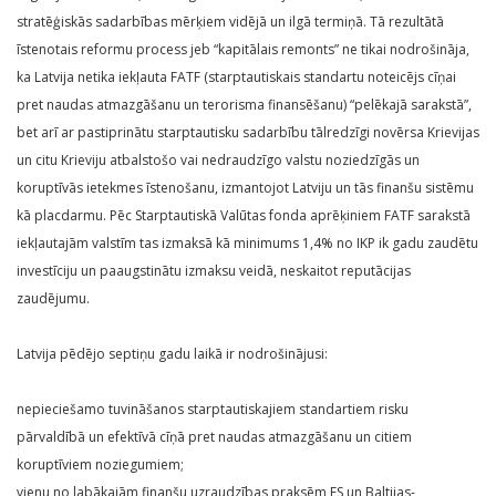
stratēģiskās sadarbības mērķiem vidējā un ilgā termiņā. Tā rezultātā
īstenotais reformu process jeb “kapitālais remonts” ne tikai nodrošināja,
ka Latvija netika iekļauta FATF (starptautiskais standartu noteicējs cīņai
pret naudas atmazgāšanu un terorisma finansēšanu) “pelēkajā sarakstā”,
bet arī ar pastiprinātu starptautisku sadarbību tālredzīgi novērsa Krievijas
un citu Krieviju atbalstošo vai nedraudzīgo valstu noziedzīgās un
koruptīvās ietekmes īstenošanu, izmantojot Latviju un tās finanšu sistēmu
kā placdarmu. Pēc Starptautiskā Valūtas fonda aprēķiniem FATF sarakstā
iekļautajām valstīm tas izmaksā kā minimums 1,4% no IKP ik gadu zaudētu
investīciju un paaugstinātu izmaksu veidā, neskaitot reputācijas
zaudējumu.
Latvija pēdējo septiņu gadu laikā ir nodrošinājusi:
nepieciešamo tuvināšanos starptautiskajiem standartiem risku
pārvaldībā un efektīvā cīņā pret naudas atmazgāšanu un citiem
koruptīviem noziegumiem;
vienu no labākajām finanšu uzraudzības praksēm ES un Baltijas-