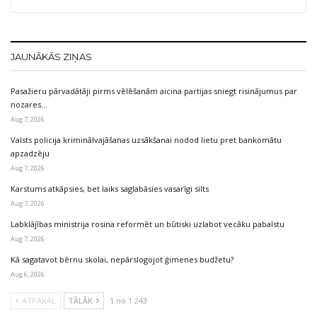
JAUNĀKĀS ZIŅAS
Pasažieru pārvadātāji pirms vēlēšanām aicina partijas sniegt risinājumus par
nozares…
Aug 7, 2026
Valsts policija kriminālvajāšanas uzsākšanai nodod lietu pret bankomātu
apzadzēju
Aug 7, 2026
Karstums atkāpsies, bet laiks saglabāsies vasarīgi silts
Aug 7, 2026
Labklājības ministrija rosina reformēt un būtiski uzlabot vecāku pabalstu
Aug 7, 2026
Kā sagatavot bērnu skolai, nepārslogojot ģimenes budžetu?
Aug 6, 2026
ATPAKAĻ
TĀLĀK
1 no 1 243