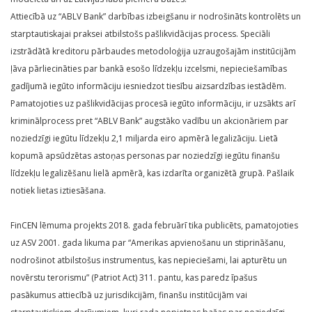
Attiecībā uz “ABLV Bank” darbības izbeigšanu ir nodrošināts kontrolēts un
starptautiskajai praksei atbilstošs pašlikvidācijas process. Speciāli
izstrādātā kreditoru pārbaudes metodoloģija uzraugošajām institūcijām
ļāva pārliecināties par bankā esošo līdzekļu izcelsmi, nepieciešamības
gadījumā iegūto informāciju iesniedzot tiesību aizsardzības iestādēm.
Pamatojoties uz pašlikvidācijas procesā iegūto informāciju, ir uzsākts arī
kriminālprocess pret “ABLV Bank” augstāko vadību un akcionāriem par
noziedzīgi iegūtu līdzekļu 2,1 miljarda eiro apmērā legalizāciju. Lietā
kopumā apsūdzētas astoņas personas par noziedzīgi iegūtu finanšu
līdzekļu legalizēšanu lielā apmērā, kas izdarīta organizētā grupā. Pašlaik
notiek lietas iztiesāšana.
FinCEN lēmuma projekts 2018. gada februārī tika publicēts, pamatojoties
uz ASV 2001. gada likuma par “Amerikas apvienošanu un stiprināšanu,
nodrošinot atbilstošus instrumentus, kas nepieciešami, lai apturētu un
novērstu terorismu” (Patriot Act) 311. pantu, kas paredz īpašus
pasākumus attiecībā uz jurisdikcijām, finanšu institūcijām vai