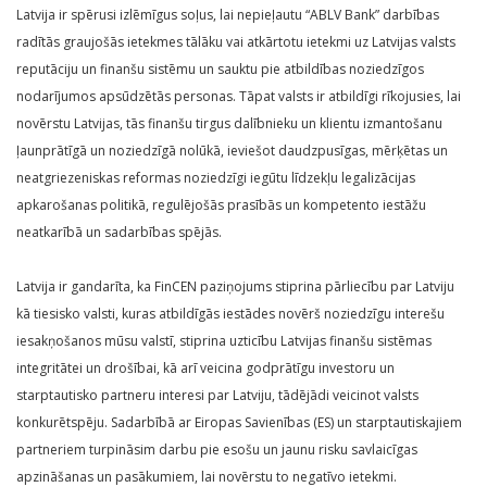
Latvija ir spērusi izlēmīgus soļus, lai nepieļautu “ABLV Bank” darbības
radītās graujošās ietekmes tālāku vai atkārtotu ietekmi uz Latvijas valsts
reputāciju un finanšu sistēmu un sauktu pie atbildības noziedzīgos
nodarījumos apsūdzētās personas. Tāpat valsts ir atbildīgi rīkojusies, lai
novērstu Latvijas, tās finanšu tirgus dalībnieku un klientu izmantošanu
ļaunprātīgā un noziedzīgā nolūkā, ieviešot daudzpusīgas, mērķētas un
neatgriezeniskas reformas noziedzīgi iegūtu līdzekļu legalizācijas
apkarošanas politikā, regulējošās prasībās un kompetento iestāžu
neatkarībā un sadarbības spējās.
Latvija ir gandarīta, ka FinCEN paziņojums stiprina pārliecību par Latviju
kā tiesisko valsti, kuras atbildīgās iestādes novērš noziedzīgu interešu
iesakņošanos mūsu valstī, stiprina uzticību Latvijas finanšu sistēmas
integritātei un drošībai, kā arī veicina godprātīgu investoru un
starptautisko partneru interesi par Latviju, tādējādi veicinot valsts
konkurētspēju. Sadarbībā ar Eiropas Savienības (ES) un starptautiskajiem
partneriem turpināsim darbu pie esošu un jaunu risku savlaicīgas
apzināšanas un pasākumiem, lai novērstu to negatīvo ietekmi.