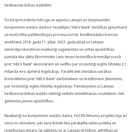
tiesībaizsardzības iestādēm.
Šis bezprecedenta mēroga un apjoma Latvijas un starptautisko
kompetento iestāžu darbs ir rezultējies “ABLV Bank” darbības apturēšanā
un kontrolēta pašlikvidācijas procesa norisē, kredītiestādes licences
anulēšanā 2018. gada 11. jūlijā. 2023. gada jūnijā uz Latvijas
Ģenerālprokuratūras neatkarīgi sagatavotas un celtas apsūdzības
pamata tika sākta Ekonomisko Lietu tiesas tiesvedība kriminālprocesā
pret “ABLV Bank” akcionāriem un vadību par noziedzīgi iegūtu līdzekļu 2,1
miljarda eiro apmērā legalizāciju. Paralēli tiek iztiesātas vairākas
krimināllietas pret “ABLV Bank” darbiniekiem un kreditoriem (klientiem)
par noziedzīgi iegūtu līdzekļu legalizāciju. Pamatojoties uz Latvijas
tiesībaizsardzības iestāžu sekmīgi veiktās izmeklēšanas rezultātiem, tiek
gatavotas jaunas apsūdzības.
Neatkarīgi no kompetento iestāžu darba, FinCEN lēmuma projekts bija arī
viens no stimuliem, pēc kura kritiski tika pārskatīta valsts politika un
regulējošais ietvars, lai salāgotu to ar Latvijas drošības, attīstības un