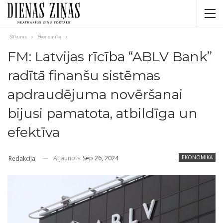
Sākums
Ekonomika
FM: Latvijas rīcība “ABLV Bank”
radītā finanšu sistēmas
apdraudējuma novēršanai
bijusi pamatota, atbildīga un
efektīva
Atjaunots
Sep 26, 2024
EKONOMIKA
Redakcija