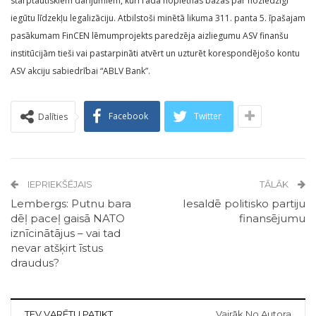
starptautiskiem darījumiem, kuri rada nopietnas bažas par noziedzīgi
iegūtu līdzekļu legalizāciju. Atbilstoši minētā likuma 311. panta 5. īpašajam
pasākumam FinCEN lēmumprojekts paredzēja aizliegumu ASV finanšu
institūcijām tieši vai pastarpināti atvērt un uzturēt korespondējošo kontu
ASV akciju sabiedrībai “ABLV Bank”.
Facebook
Twitter
Dalīties
IEPRIEKŠĒJAIS
TĀLĀK
Lembergs: Putnu bara
Iesaldē politisko partiju
dēļ paceļ gaisā NATO
finansējumu
iznīcinātājus – vai tad
nevar atšķirt īstus
draudus?
TEV VARĒTU PATIKT
Vairāk No Autora