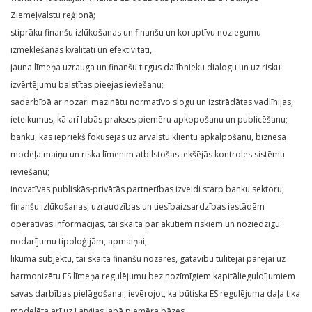
Ziemeļvalstu reģionā;
stiprāku finanšu izlūkošanas un finanšu un koruptīvu noziegumu
izmeklēšanas kvalitāti un efektivitāti,
jauna līmeņa uzrauga un finanšu tirgus dalībnieku dialogu un uz risku
izvērtējumu balstītas pieejas ieviešanu;
sadarbībā ar nozari mazinātu normatīvo slogu un izstrādātas vadlīnijas,
ieteikumus, kā arī labās prakses piemēru apkopošanu un publicēšanu;
banku, kas iepriekš fokusējās uz ārvalstu klientu apkalpošanu, biznesa
modeļa maiņu un riska līmenim atbilstošas iekšējās kontroles sistēmu
ieviešanu;
inovatīvas publiskās-privātās partnerības izveidi starp banku sektoru,
finanšu izlūkošanas, uzraudzības un tiesībaizsardzības iestādēm
operatīvas informācijas, tai skaitā par akūtiem riskiem un noziedzīgu
nodarījumu tipoloģijām, apmaiņai;
likuma subjektu, tai skaitā finanšu nozares, gatavību tūlītējai pārejai uz
harmonizētu ES līmeņa regulējumu bez nozīmīgiem kapitālieguldījumiem
savas darbības pielāgošanai, ievērojot, ka būtiska ES regulējuma daļa tika
modelēta arī uz Latvijas labā piemēra bāzes.