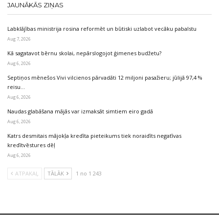
JAUNĀKĀS ZIŅAS
Labklājības ministrija rosina reformēt un būtiski uzlabot vecāku pabalstu
Aug 7, 2026
Kā sagatavot bērnu skolai, nepārslogojot ģimenes budžetu?
Aug 6, 2026
Septiņos mēnešos Vivi vilcienos pārvadāti 12 miljoni pasažieru; jūlijā 97,4 %
reisu…
Aug 6, 2026
Naudas glabāšana mājās var izmaksāt simtiem eiro gadā
Aug 6, 2026
Katrs desmitais mājokļa kredīta pieteikums tiek noraidīts negatīvas
kredītvēstures dēļ
Aug 6, 2026
ATPAKAĻ
TĀLĀK
1 no 1 243