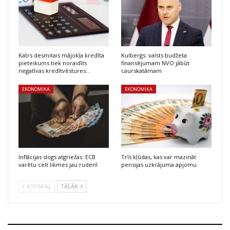
Katrs desmitais mājokļa kredīta
Kulbergs: valsts budžeta
pieteikums tiek noraidīts
finansējumam NVO jābūt
negatīvas kredītvēstures…
caurskatāmam
EKONOMIKA
EKONOMIKA
Inflācijas slogs atgriežas: ECB
Trīs kļūdas, kas var mazināt
varētu celt likmes jau rudenī
pensijas uzkrājuma apjomu
ATPAKAĻ
TĀLĀK