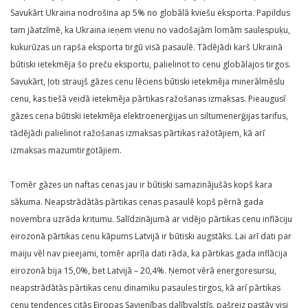
Savukārt Ukraina nodrošina ap 5% no globālā kviešu eksporta. Papildus
tam jāatzīmē, ka Ukraina ieņem vienu no vadošajām lomām saulespuķu,
kukurūzas un rapša eksporta tirgū visā pasaulē. Tādējādi karš Ukrainā
būtiski ietekmēja šo preču eksportu, palielinot to cenu globālajos tirgos.
Savukārt, ļoti straujš gāzes cenu lēciens būtiski ietekmēja minerālmēslu
cenu, kas tiešā veidā ietekmēja pārtikas ražošanas izmaksas. Pieaugusī
gāzes cena būtiski ietekmēja elektroenerģijas un siltumenerģijas tarifus,
tādējādi palielinot ražošanas izmaksas pārtikas ražotājiem, kā arī
izmaksas mazumtirgotājiem.
Tomēr gāzes un naftas cenas jau ir būtiski samazinājušās kopš kara
sākuma. Neapstrādātās pārtikas cenas pasaulē kopš pērnā gada
novembra uzrāda kritumu. Salīdzinājumā ar vidējo pārtikas cenu inflāciju
eirozonā pārtikas cenu kāpums Latvijā ir būtiski augstāks. Lai arī dati par
maiju vēl nav pieejami, tomēr aprīļa dati rāda, ka pārtikas gada inflācija
eirozonā bija 15,0%, bet Latvijā – 20,4%. Ņemot vērā energoresursu,
neapstrādātās pārtikas cenu dinamiku pasaules tirgos, kā arī pārtikas
cenu tendences citās Eiropas Savienības dalībvalstīs, pašreiz pastāv visi