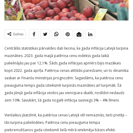
Dalīties
Centrālās statistikas pārvaldes dati liecina, ka gada inflācija Latvijā turpina
mazināties. 2023. gada maijā patēriņa cenu indekss gada laikā
palielinājās jau par 12,1%. Šāds gada inflācijas apmērs bijis mazākais
kopš 2022. gada aprīļa. Patēriņa cenas attīstās paredzami, un to dinamika
saskan ar Finanšu ministrijas prognozēm. Sagaidāms, ka patēriņa cenu
pieauguma temps gada izteiksmē turpinās mazināties arī turpmāk. Šā
gada jūnijā gada inflācija veidos jau viencipara skaitli, noslīdot nedaudz
zem 10%. Savukārt, šā gada nogalē inflācija sasniegs 3% – 4% līmeni.
Vienlaikus jāatzīmē, ka patēriņa cenas Latvijā vēl nemazinās, tieši pretēji –
tās turpina palielināties. Patēriņa cenu pieauguma tempa
piebremzēšanos gada izteiksmē lielā mērā ietekmēja bāzes efekti.