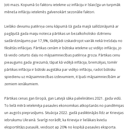
ļoti mazs. Kopumā šo faktoru ietekme uz inflāciju ir īslaicīga un turpmāk
mēneša inflāciju ietekmēs galvenokārt sezonālie faktori.
Lielāko devumu patēriņa cenu kāpumā šā gada maijā salīdzinājumā ar
pagājušā gada maiju noteica pārtikas un bezalkoholisko dzērienu
sadārdzinājums par 17,9%, tādējādi izskaidrojot vairāk nekā trešdaļu no
fiksētās inflācijas. Pārtikas cenām ir būtiska ietekme uz vidējo inflāciju, jo
tā veido ceturto daļu no mājsaimniecības patēriņa groza. Pārtikas cenu
pieaugums gada griezumā, tāpat kā vidējā inflācija, bremzējas, tomēr
pārtikas inflācija ir būtiski augstāka par vidējo inflāciju, radot būtisku
spiedienu uz mājsaimniecības izdevumiem, it īpaši mājsaimniecībām ar
zemiem ienākumiem.
Pārtikas cenas gan Eiropā, gan Latvijā sāka palielināties 2021. gada vidū.
To lielā mērā ietekmēja pasaules ekonomikas atkopšanās no pandēmijas
un augošs pieprasījums. Situācija 2022. gadā pasliktinājās līdz ar Krievijas
iebrukumu Ukrainā. Svarīgi norādīt, ka Krievija ir lielākais kviešu
eksportētājs pasaulē, veidojot ap 20% no kopējā pasaules eksporta.