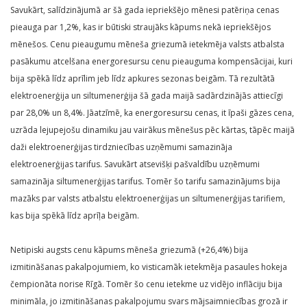
Savukārt, salīdzinājumā ar šā gada iepriekšējo mēnesi patēriņa cenas
pieauga par 1,2%, kas ir būtiski straujāks kāpums nekā iepriekšējos
mēnešos. Cenu pieaugumu mēneša griezumā ietekmēja valsts atbalsta
pasākumu atcelšana energoresursu cenu pieauguma kompensācijai, kuri
bija spēkā līdz aprīlim jeb līdz apkures sezonas beigām. Tā rezultātā
elektroenerģija un siltumenerģija šā gada maijā sadārdzinājās attiecīgi
par 28,0% un 8,4%. Jāatzīmē, ka energoresursu cenas, it īpaši gāzes cena,
uzrāda lejupejošu dinamiku jau vairākus mēnešus pēc kārtas, tāpēc maijā
daži elektroenerģijas tirdzniecības uzņēmumi samazināja
elektroenerģijas tarifus. Savukārt atsevišķi pašvaldību uzņēmumi
samazināja siltumenerģijas tarifus. Tomēr šo tarifu samazinājums bija
mazāks par valsts atbalstu elektroenerģijas un siltumenerģijas tarifiem,
kas bija spēkā līdz aprīļa beigām.
Netipiski augsts cenu kāpums mēneša griezumā (+26,4%) bija
izmitināšanas pakalpojumiem, ko visticamāk ietekmēja pasaules hokeja
čempionāta norise Rīgā. Tomēr šo cenu ietekme uz vidējo inflāciju bija
minimāla, jo izmitināšanas pakalpojumu svars mājsaimniecības grozā ir