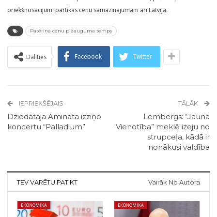
priekšnosacījumi pārtikas cenu samazinājumam arī Latvijā.
Patēriņa cenu pieauguma temps
Facebook
Twitter
Dalīties
IEPRIEKŠĒJAIS
TĀLĀK
Dziedātāja Aminata izziņo
Lembergs: “Jaunā
koncertu “Palladium”
Vienotība” meklē izeju no
strupceļa, kādā ir
nonākusi valdība
TEV VARĒTU PATIKT
Vairāk No Autora
EKONOMIKA
EKONOMIKA