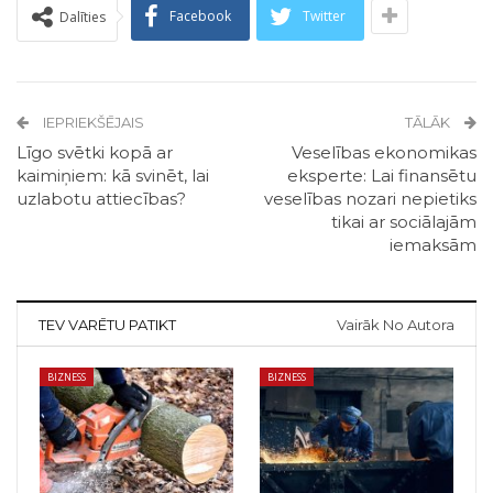
Facebook
Twitter
Dalīties
IEPRIEKŠĒJAIS
TĀLĀK
Līgo svētki kopā ar
Veselības ekonomikas
kaimiņiem: kā svinēt, lai
eksperte: Lai finansētu
uzlabotu attiecības?
veselības nozari nepietiks
tikai ar sociālajām
iemaksām
TEV VARĒTU PATIKT
Vairāk No Autora
BIZNESS
BIZNESS