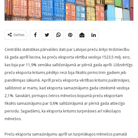
Dalīties
Centrālās statistikas pārvaldes dati par Latvijas preču ārējo tirdzniecību
šā gada aprīlī liecina, ka preču eksporta vērtība veidoja 1523,5 milj. eiro,
kas bija par 11,9% zemāka salīdzinājumā ar pērnā gada aprīli. Līdzvērtīgs
preču eksporta kritums pēdējo reizi bija fiksēts pirms trim gadiem jeb
pandēmijas sākumā. Aprīlī preču eksporta vērtības kritums paātrinājies,
salīdzinot ar martu, kad eksporta samazinājums gada izteiksmē veidoja
2,1%. Savukārt, pirmajos četros mēnešos kopumā preču eksportam
fiksēts samazinājums par 0,6% salīdzinājumā ar pērnā gada attiecīgo
periodu. Sagaidāms, ka eksporta kritums turpināsies arī nākošajos
mēnešos.
Preču eksporta samazinājumu aprīlī un turpmākajos mēnešos pamatā