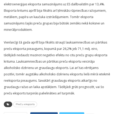
elektroenerģijas eksporta samazinājums uz ES dalībvalstīm par 13,4%.
Eksporta kritums aprīlī bija fiksēts arī ķīmiskās rūpniecības ražojumiem,
metāliem, papīra un kaučuka izstrādājumiem. Tomēr eksporta
samazinājums šajās preču grupas bija būtiski zemāks nekā koksnei un
minerālproduktiem.
Vienlaicīgi šā gada aprīlī bija fiksēts straujš lauksaimniecības un pārtikas
preču eksporta pieaugums, kopumā par 26,2% jeb 71,1 milj. eiro,
tādējādi nedaudz mazinot negatīvo efektu no citu preču grupu eksporta
krituma. Lauksaimniecības un pārtikas preču eksportu veicināja
alkoholisko dzērienu un graudaugu eksports. Lai arī tas vērtējams
pozitīvi, tomēr augstāku alkoholisko dzērienu eksportu lielā mērā ietekmē
reeksporta pieaugums. Savukārt graudaugu eksports atkarīgs no
graudaugu ražas un laika apstākļiem. Tādējādi grūti prognozēt, vai šo
preču eksports turpinās palielināties arī turpmāk.
Preču eksports