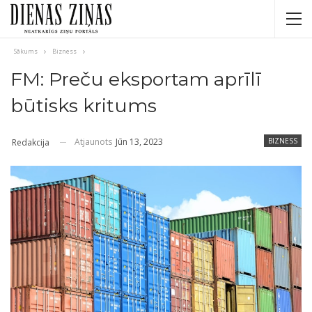
Sākums
Bizness
FM: Preču eksportam aprīlī
būtisks kritums
Atjaunots
Jūn 13, 2023
BIZNESS
Redakcija