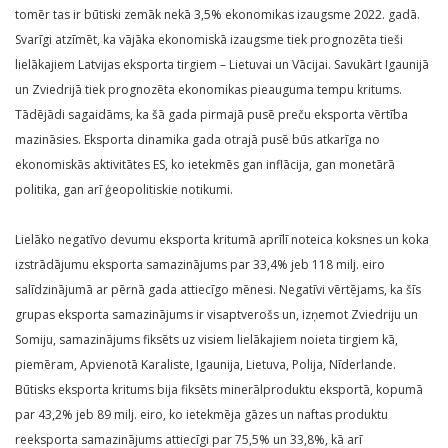
tomēr tas ir būtiski zemāk nekā 3,5% ekonomikas izaugsme 2022. gadā.
Svarīgi atzīmēt, ka vājāka ekonomiskā izaugsme tiek prognozēta tieši
lielākajiem Latvijas eksporta tirgiem – Lietuvai un Vācijai. Savukārt Igaunijā
un Zviedrijā tiek prognozēta ekonomikas pieauguma tempu kritums.
Tādējādi sagaidāms, ka šā gada pirmajā pusē preču eksporta vērtība
mazināsies. Eksporta dinamika gada otrajā pusē būs atkarīga no
ekonomiskās aktivitātes ES, ko ietekmēs gan inflācija, gan monetārā
politika, gan arī ģeopolitiskie notikumi.
Lielāko negatīvo devumu eksporta kritumā aprīlī noteica koksnes un koka
izstrādājumu eksporta samazinājums par 33,4% jeb 118 milj. eiro
salīdzinājumā ar pērnā gada attiecīgo mēnesi. Negatīvi vērtējams, ka šīs
grupas eksporta samazinājums ir visaptverošs un, izņemot Zviedriju un
Somiju, samazinājums fiksēts uz visiem lielākajiem noieta tirgiem kā,
piemēram, Apvienotā Karaliste, Igaunija, Lietuva, Polija, Nīderlande.
Būtisks eksporta kritums bija fiksēts minerālproduktu eksportā, kopumā
par 43,2% jeb 89 milj. eiro, ko ietekmēja gāzes un naftas produktu
reeksporta samazinājums attiecīgi par 75,5% un 33,8%, kā arī