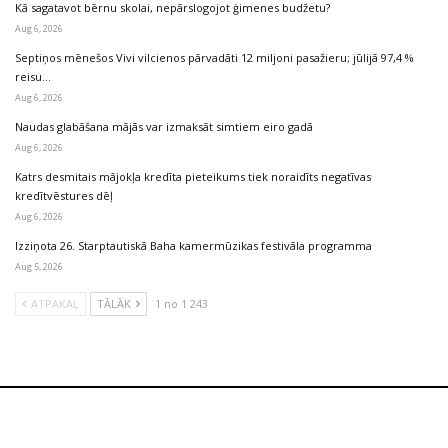
Kā sagatavot bērnu skolai, nepārslogojot ģimenes budžetu?
Aug 6, 2026
Septiņos mēnešos Vivi vilcienos pārvadāti 12 miljoni pasažieru; jūlijā 97,4 %
reisu…
Aug 6, 2026
Naudas glabāšana mājās var izmaksāt simtiem eiro gadā
Aug 6, 2026
Katrs desmitais mājokļa kredīta pieteikums tiek noraidīts negatīvas
kredītvēstures dēļ
Aug 6, 2026
Izziņota 26. Starptautiskā Baha kamermūzikas festivāla programma
Aug 5, 2026
ATPAKAĻ
TĀLĀK
1 no 1 243