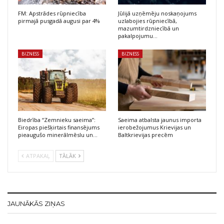
FM: Apstrādes rūpniecība
Jūlijā uzņēmēju noskaņojums
pirmajā pusgadā augusi par 4%
uzlabojies rūpniecībā,
mazumtirdzniecībā un
pakalpojumu…
BIZNESS
BIZNESS
Biedrība “Zemnieku saeima”:
Saeima atbalsta jaunus importa
Eiropas piešķirtais finansējums
ierobežojumus Krievijas un
pieaugušo minerālmēslu un…
Baltkrievijas precēm
ATPAKAĻ
TĀLĀK
JAUNĀKĀS ZIŅAS