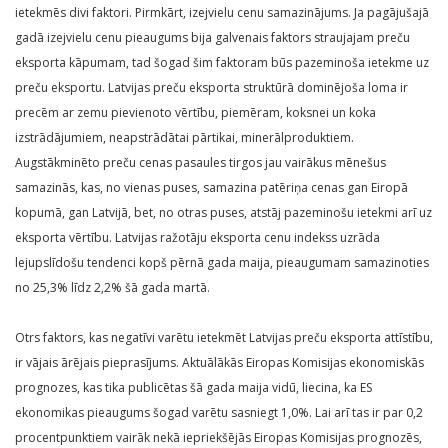
ietekmēs divi faktori. Pirmkārt, izejvielu cenu samazinājums. Ja pagājušajā
gadā izejvielu cenu pieaugums bija galvenais faktors straujajam preču
eksporta kāpumam, tad šogad šim faktoram būs pazeminoša ietekme uz
preču eksportu. Latvijas preču eksporta struktūrā dominējoša loma ir
precēm ar zemu pievienoto vērtību, piemēram, koksnei un koka
izstrādājumiem, neapstrādātai pārtikai, minerālproduktiem.
Augstākminēto preču cenas pasaules tirgos jau vairākus mēnešus
samazinās, kas, no vienas puses, samazina patēriņa cenas gan Eiropā
kopumā, gan Latvijā, bet, no otras puses, atstāj pazeminošu ietekmi arī uz
eksporta vērtību. Latvijas ražotāju eksporta cenu indekss uzrāda
lejupslīdošu tendenci kopš pērnā gada maija, pieaugumam samazinoties
no 25,3% līdz 2,2% šā gada martā.
Otrs faktors, kas negatīvi varētu ietekmēt Latvijas preču eksporta attīstību,
ir vājais ārējais pieprasījums. Aktuālākās Eiropas Komisijas ekonomiskās
prognozes, kas tika publicētas šā gada maija vidū, liecina, ka ES
ekonomikas pieaugums šogad varētu sasniegt 1,0%. Lai arī tas ir par 0,2
procentpunktiem vairāk nekā iepriekšējās Eiropas Komisijas prognozēs,