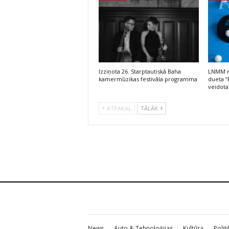
Izziņota 26. Starptautiskā Baha
LNMM no
kamermūzikas festivāla programma
dueta “
veidota
ATPAKAĻ
TĀLĀK
News
Auto & Tehnoloģijas
Kultūra
Polit