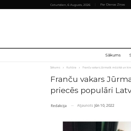
Par Dienas Ziņas
Ceturtdien, 6 Augusts, 2026
Sākums
Sākums
Kultūra
Franču vakars Jūrmalā: mūzikā un kino
Franču vakars Jūrmal
priecēs populāri Latv
Atjaunots
Jūn 10, 2022
Redakcija