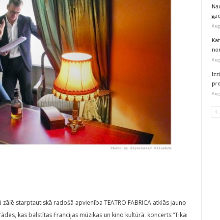
Na
ga
Aug
Kat
nor
Aug
Izz
pr
Aug
ajā zālē starptautiskā radošā apvienība TEATRO FABRICA atklās jauno
ādes, kas balstītas Francijas mūzikas un kino kultūrā: koncerts “Tikai