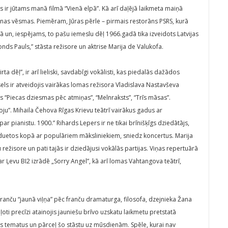
as ir jūtams manā filmā “Vienā elpā”. Kā arī daļējā laikmeta maiņā
aunas vēsmas. Piemēram, Jūras pērle – pirmais restorāns PSRS, kurā
ā un, iespējams, to pašu iemeslu dēļ 1966.gadā tika izveidots Latvijas
nds Pauls,” stāsta režisore un aktrise Marija de Valukofa.
ta dēļ”, ir arī lieliski, savdabīgi vokālisti, kas piedalās dažādos
ls ir atveidojis vairākas lomas režisora Vladislava Nastavševa
us “Piecas dziesmas pēc atmiņas”, “Melnraksts”, “Trīs māsas”.
u”. Mihaila Čehova Rīgas Krievu teātrī vairākus gadus ar
 pianistu. 1900.” Rihards Lepers ir ne tikai brīnišķīgs dziedātājs,
 duetos kopā ar populāriem māksliniekiem, sniedz koncertus. Marija
režisore un pati tajās ir dziedājusi vokālās partijas. Viņas repertuārā
 ar Ļevu BI2 izrādē „Sorry Angel”, kā arī lomas Vahtangova teātrī,
 franču “jaunā viļņa” pēc franču dramaturga, filosofa, dzejnieka Žana
ti precīzi atainojis jauniešu brīvo uzskatu laikmetu pretstatā
šos tematus un pārceļ šo stāstu uz mūsdienām. Spēle, kurai nav