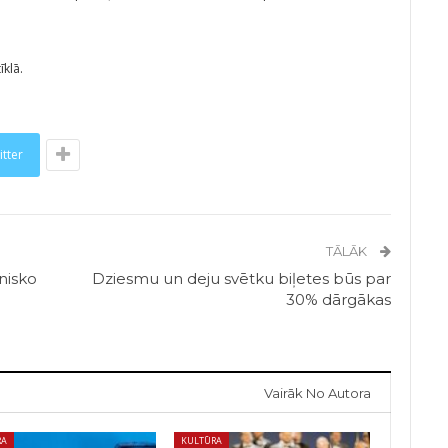
klā.
itter
TĀLĀK
nisko
Dziesmu un deju svētku biļetes būs par
30% dārgākas
Vairāk No Autora
RA
KULTŪRA