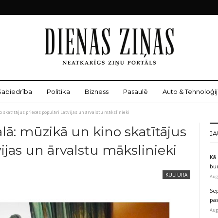
Sabiedrība
Politika
Bizness
Pasaulē
Auto & Tehnoloģij
 skatītājus priecēs populāri Latvijas un ārvalstu mākslinieki
ā: mūzikā un kino skatītājus
JA
ijas un ārvalstu mākslinieki
Kā 
bu
KULTŪRA
Aug
Sep
pas
Aug