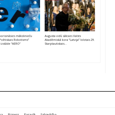
risināsies mākslinieču
Augusta vidū sāksies Valsts
Poētiskais Robotisms”
Akadēmiskā kora “Latvija” lolotais 29.
 izstāde “AERO”
Starptautiskais…
ika
Bizness
Pasaulē
Sabiedrība