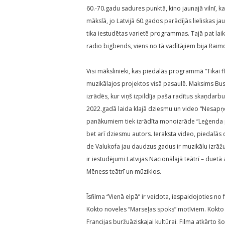
60.-70.gadu sadures punktā, kino jaunajā vilnī, k
mākslā, jo Latvijā 60.gados parādījās lieliskas j
tika iestudētas varietē programmas. Tajā pat laik
radio bigbends, viens no tā vadītājiem bija Raimo
Visi mākslinieki, kas piedalās programmā “Tikai flir
muzikālajos projektos visā pasaulē. Maksims Buse
izrādēs, kur viņš izpildīja paša radītus skaņdarb
2022.gadā laida klajā dziesmu un video “Nesapņoj
panākumiem tiek izrādīta monoizrāde “Leģenda par
bet arī dziesmu autors. Ieraksta video, piedalās
de Valukofa jau daudzus gadus ir muzikālu izrāžu 
ir iestudējumi Latvijas Nacionālajā teātrī – duetā
Mēness teātrī un mūziklos.
Īsfilma “Vienā elpā” ir veidota, iespaidojoties no
Kokto noveles “Marseļas spoks” motīviem. Kokto ļo
Francijas buržuāziskajai kultūrai. Filma atkārto 