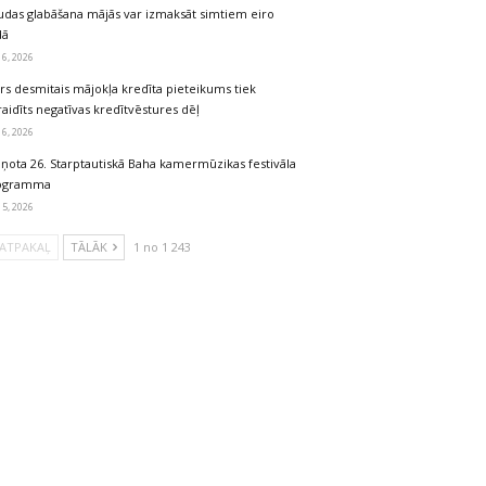
udas glabāšana mājās var izmaksāt simtiem eiro
dā
 6, 2026
rs desmitais mājokļa kredīta pieteikums tiek
aidīts negatīvas kredītvēstures dēļ
 6, 2026
iņota 26. Starptautiskā Baha kamermūzikas festivāla
ogramma
 5, 2026
ATPAKAĻ
TĀLĀK
1 no 1 243