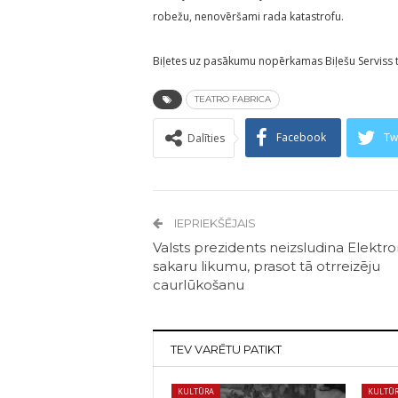
robežu, nenovēršami rada katastrofu.
Biļetes uz pasākumu nopērkamas Biļešu Serviss tī
TEATRO FABRICA
Facebook
Tw
Dalīties
IEPRIEKŠĒJAIS
Valsts prezidents neizsludina Elektro
sakaru likumu, prasot tā otrreizēju
caurlūkošanu
TEV VARĒTU PATIKT
KULTŪRA
KULTŪ