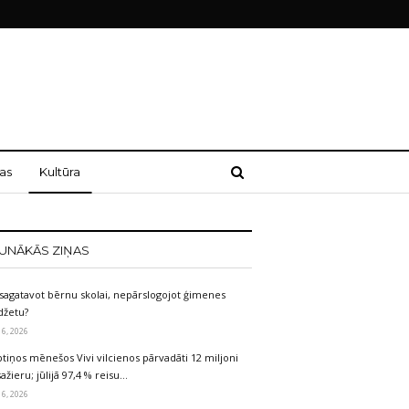
as
Kultūra
UNĀKĀS ZIŅAS
sagatavot bērnu skolai, nepārslogojot ģimenes
džetu?
 6, 2026
tiņos mēnešos Vivi vilcienos pārvadāti 12 miljoni
ažieru; jūlijā 97,4 % reisu…
 6, 2026