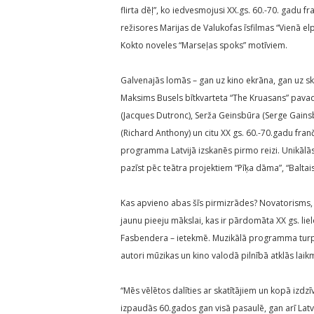
flirta dēļ”, ko iedvesmojusi XX.gs. 60.-70. gadu 
režisores Marijas de Valukofas īsfilmas “Vienā e
Kokto noveles “Marseļas spoks” motīviem.
Galvenajās lomās – gan uz kino ekrāna, gan uz ska
Maksims Busels bītkvarteta “The Kruasans” pavad
(Jacques Dutronc), Serža Geinsbūra (Serge Gains
(Richard Anthony) un citu XX gs. 60.-70.gadu fran
programma Latvijā izskanēs pirmo reizi. Unikālās
pazīst pēc teātra projektiem “Pīķa dāma”, “Baltais
Kas apvieno abas šīs pirmizrādes? Novatorisms, 
jaunu pieeju mākslai, kas ir pārdomāta XX gs. li
Fasbendera – ietekmē. Muzikālā programma turpina 
autori mūzikas un kino valodā pilnībā atklās lai
“Mēs vēlētos dalīties ar skatītājiem un kopā izdzīv
izpaudās 60.gados gan visā pasaulē, gan arī Latv