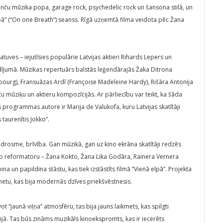
franču mūzika popa, garage rock, psychedelic rock un šansona stilā, un
lpā” (“On one Breath”) seanss. Rīgā uzņemtā filma veidota pēc Žana
tuves – iejutīsies populārie Latvijas aktieri Rihards Lepers un
ījumā. Mūzikas repertuārs balstās leģendārajās Žaka Ditrona
bourg), Fransuāzas Ardī (Françoise Madeleine Hardy), Rišāra Antonija
ču mūziķu un aktieru kompozīcijās. Ar pārliecību var teikt, ka šāda
 programmas autore ir Marija de Valukofa, kuru Latvijas skatītāji
 taurenītis Jokko”.
drosme, brīvība. Gan mūzikā, gan uz kino ekrāna skatītāji redzēs
elo reformatoru – Žana Kokto, Žana Lika Godāra, Rainera Vernera
un papildina stāstu, kas tiek izstāstīts filmā “Vienā elpā”. Projekta
kmetu, kas bija modernās dzīves priekšvēstnesis.
ot “jaunā viļņa” atmosfēru, tas bija jauns laikmets, kas spilgti
ijā. Tas būs zināms muzikāls kinoekspromts, kas ir iecerēts