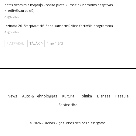
Katrs desmitais mājokļa kredīta pieteikums tiek noraidīts negatīvas
kredītvēstures dēļ
Aug 6, 2026
Izziņota 26. Starptautiskā Baha kamermūzikas festivāla programma
Aug 5, 2026
ATPAKAĻ
TĀLĀK
1 no 1 243
News
Auto & Tehnoloģijas
Kultūra
Politika
Bizness
Pasaulē
Sabiedrība
© 2026 - Dienas Ziņas. Visas tiesības aizsargātas.