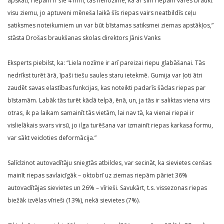
apskati, riepām ir šie 4 mm, tas nenozīmē, ka ar šīm riepām varēs braukt
visu ziemu, jo aptuveni mēneša laikā šīs riepas vairs neatbildīs ceļu
satiksmes noteikumiem un var būt bīstamas satiksmei ziemas apstākļos,”
stāsta Drošas braukšanas skolas direktors Jānis Vanks
Eksperts piebilst, ka: “Liela nozīme ir arī pareizai riepu glabāšanai. Tās
nedrīkst turēt ārā, īpaši tiešu saules staru ietekmē. Gumija var ļoti ātri
zaudēt savas elastības funkcijas, kas noteikti padarīs šādas riepas par
bīstamām. Labāk tās turēt kādā telpā, ēnā, un, ja tās ir saliktas viena virs
otras, ik pa laikam samainīt tās vietām, lai nav tā, ka vienai riepai ir
vislielākais svars virsū, jo ilga turēšana var izmainīt riepas karkasa formu,
var sākt veidoties deformācija.”
Salīdzinot autovadītāju sniegtās atbildes, var secināt, ka sievietes cenšas
mainīt riepas savlaicīgāk – oktobrī uz ziemas riepām pāriet 36%
autovadītājas sievietes un 26% – vīrieši. Savukārt, t.s. vissezonas riepas
biežāk izvēlas vīrieši (13%), nekā sievietes (7%).