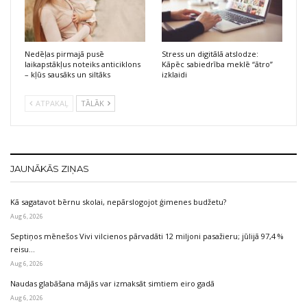
Nedēļas pirmajā pusē
Stress un digitālā atslodze:
laikapstākļus noteiks anticiklons
Kāpēc sabiedrība meklē “ātro”
– kļūs sausāks un siltāks
izklaidi
ATPAKAĻ
TĀLĀK
JAUNĀKĀS ZIŅAS
Kā sagatavot bērnu skolai, nepārslogojot ģimenes budžetu?
Aug 6, 2026
Septiņos mēnešos Vivi vilcienos pārvadāti 12 miljoni pasažieru; jūlijā 97,4 %
reisu…
Aug 6, 2026
Naudas glabāšana mājās var izmaksāt simtiem eiro gadā
Aug 6, 2026