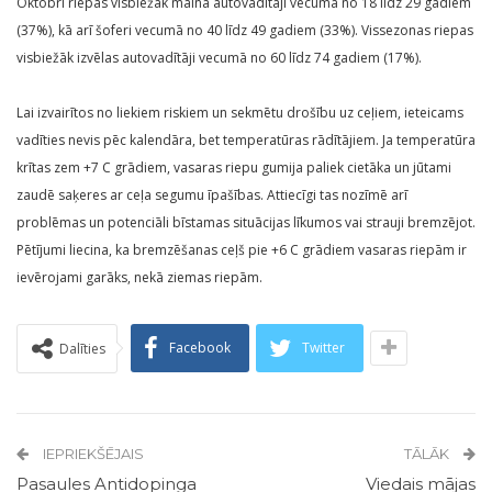
Oktobrī riepas visbiežāk maina autovadītāji vecumā no 18 līdz 29 gadiem
(37%), kā arī šoferi vecumā no 40 līdz 49 gadiem (33%). Vissezonas riepas
visbiežāk izvēlas autovadītāji vecumā no 60 līdz 74 gadiem (17%).
Lai izvairītos no liekiem riskiem un sekmētu drošību uz ceļiem, ieteicams
vadīties nevis pēc kalendāra, bet temperatūras rādītājiem. Ja temperatūra
krītas zem +7 C grādiem, vasaras riepu gumija paliek cietāka un jūtami
zaudē saķeres ar ceļa segumu īpašības. Attiecīgi tas nozīmē arī
problēmas un potenciāli bīstamas situācijas līkumos vai strauji bremzējot.
Pētījumi liecina, ka bremzēšanas ceļš pie +6 C grādiem vasaras riepām ir
ievērojami garāks, nekā ziemas riepām.
Facebook
Twitter
Dalīties
IEPRIEKŠĒJAIS
TĀLĀK
Pasaules Antidopinga
Viedais mājas