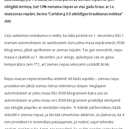
obligātā termiņa, bet 10% nemaina riepas un visu gadu brauc ar t.s.
vissezonas riepām, liecina “Carlsberg 0.0 atbildīgas braukšanas indeksa”
dati.
Ceļu satiksmes noteikumos ir teikts, ka laika posmā no 1. decembra līdz 1.
martam automobiļiem un autobusiem, kuru pilna masa nepārsniedz 3500
kilogramus, jābūt aprīkotiem ar ziemas riepām. Tas gan nenozīmē, riepu
maiņa ir jāatliek uz 1. decembri. Ja ir sniegs, apledojuši ceļi un gaisa
temperatūra zem 7°C, arī ziemas riepas ieteicams uzstādīt ātrāk.
Riepu maiņas nepieciešamību ietekmē vēl kāds aspekts – ziemas riepu
protektoram jābūt vismaz četrus milimetrus dziļam. Vieglajiem
automobiļiem ar pilnu masu līdz 3500 kilogramiem katra ass un
automobiļiem ar pilnu masu virs 3500 kilogramiem priekšējā stūrējamā
ass obligāti jāaprīko ar vienādām riepām. “Ir būtiski pārliecināties, kādā
stāvoklī ir ziemas riepas, ja tās tiek izmantotas atkārtoti, un jāatceras, ka 4
mm protektors ir minimālais pieļaujamais. Ja rudenī, izejot tehnisko