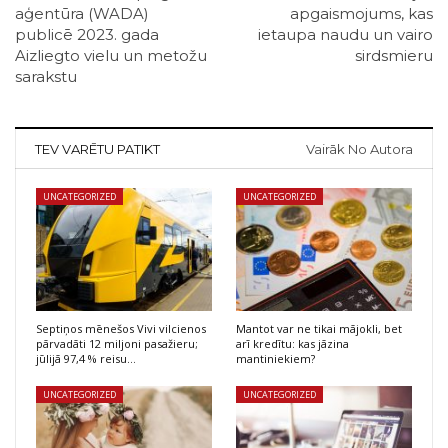
aģentūra (WADA)
apgaismojums, kas
publicē 2023. gada
ietaupa naudu un vairo
Aizliegto vielu un metožu
sirdsmieru
sarakstu
TEV VARĒTU PATIKT
Vairāk No Autora
UNCATEGORIZED
UNCATEGORIZED
Septiņos mēnešos Vivi vilcienos
Mantot var ne tikai mājokli, bet
pārvadāti 12 miljoni pasažieru;
arī kredītu: kas jāzina
jūlijā 97,4 % reisu…
mantiniekiem?
UNCATEGORIZED
UNCATEGORIZED