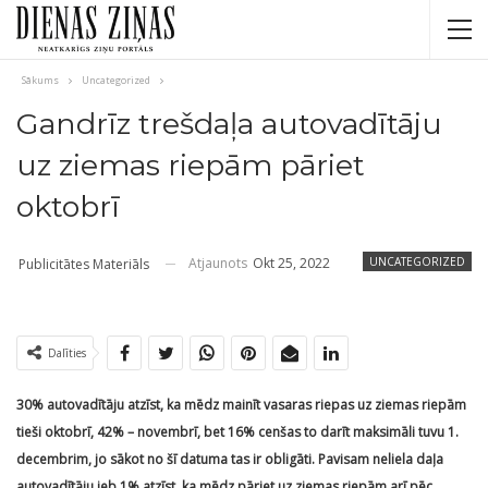
Sākums
Uncategorized
Gandrīz trešdaļa autovadītāju
uz ziemas riepām pāriet
oktobrī
Atjaunots
Okt 25, 2022
UNCATEGORIZED
Publicitātes Materiāls
Dalīties
30% autovadītāju atzīst, ka mēdz mainīt vasaras riepas uz ziemas riepām
tieši oktobrī, 42% – novembrī, bet 16% cenšas to darīt maksimāli tuvu 1.
decembrim, jo sākot no šī datuma tas ir obligāti. Pavisam neliela daļa
autovadītāju jeb 1% atzīst, ka mēdz pāriet uz ziemas riepām arī pēc