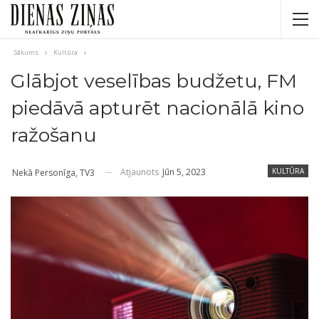
Sākums
Kultūra
Glābjot veselības budžetu, FM
piedāvā apturēt nacionālā kino
ražošanu
Atjaunots
Jūn 5, 2023
KULTŪRA
Nekā Personīga, TV3