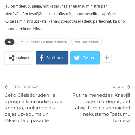
Jau pirmdien, 5. jūnijā, notiks sarunas ar finanšu ministru par
piedāvātajām iespējām atrast trūkstošo naudu veselības aprūpei.
Kultūras ministrs uzskata, ka viņš spēšot Ašeradenu pārliecināt, ka kino
naudu aiztikt nedrīkst.
FM
nacionālā kino ražošana
veselības nozare
Facebook
Twitter
Dalīties
IEPRIEKŠĒJAIS
TĀLĀK
Čello Cēsis šoruden lieli
Putina menedžeri Krievijā
opusi, čella un indie popa
saņem ordeņus, bet
sinerģija, multimediāls
Latvijā turpina saimniekot
dejas uzvedums un
nekustamo īpašumu
Pikaso tēlu pasaule
biznesā