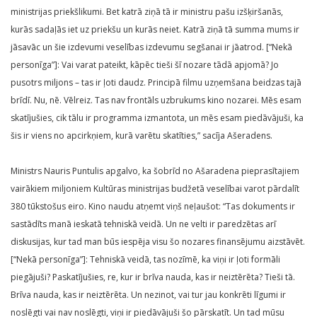
ministrijas priekšlikumi. Bet katrā ziņā tā ir ministru pašu izšķiršanās,
kurās sadaļās iet uz priekšu un kurās neiet. Katrā ziņā tā summa mums ir
jāsavāc un šie izdevumi veselības izdevumu segšanai ir jāatrod. [“Nekā
personīga”]: Vai varat pateikt, kāpēc tieši šī nozare tādā apjomā? Jo
pusotrs miljons – tas ir ļoti daudz. Principā filmu uzņemšana beidzas tajā
brīdī. Nu, nē. Vēlreiz. Tas nav frontāls uzbrukums kino nozarei. Mēs esam
skatījušies, cik tālu ir programma izmantota, un mēs esam piedāvājuši, ka
šis ir viens no apcirkņiem, kurā varētu skatīties,” sacīja Ašeradens.
Ministrs Nauris Puntulis apgalvo, ka šobrīd no Ašaradena pieprasītajiem
vairākiem miljoniem Kultūras ministrijas budžetā veselībai varot pārdalīt
380 tūkstošus eiro. Kino naudu atņemt viņš neļaušot: “Tas dokuments ir
sastādīts manā ieskatā tehniskā veidā. Un ne velti ir paredzētas arī
diskusijas, kur tad man būs iespēja visu šo nozares finansējumu aizstāvēt.
[“Nekā personīga”]: Tehniskā veidā, tas nozīmē, ka viņi ir ļoti formāli
piegājuši? Paskatījušies, re, kur ir brīva nauda, kas ir neiztērēta? Tieši tā.
Brīva nauda, kas ir neiztērēta. Un nezinot, vai tur jau konkrēti līgumi ir
noslēgti vai nav noslēgti, viņi ir piedāvājuši šo pārskatīt. Un tad mūsu