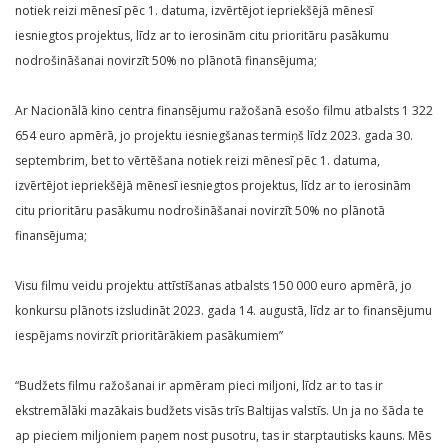
notiek reizi mēnesī pēc 1. datuma, izvērtējot iepriekšējā mēnesī
iesniegtos projektus, līdz ar to ierosinām citu prioritāru pasākumu
nodrošināšanai novirzīt 50% no plānotā finansējuma;
Ar Nacionālā kino centra finansējumu ražošanā esošo filmu atbalsts 1 322
654 euro apmērā, jo projektu iesniegšanas termiņš līdz 2023. gada 30.
septembrim, bet to vērtēšana notiek reizi mēnesī pēc 1. datuma,
izvērtējot iepriekšējā mēnesī iesniegtos projektus, līdz ar to ierosinām
citu prioritāru pasākumu nodrošināšanai novirzīt 50% no plānotā
finansējuma;
Visu filmu veidu projektu attīstīšanas atbalsts 150 000 euro apmērā, jo
konkursu plānots izsludināt 2023. gada 14. augustā, līdz ar to finansējumu
iespējams novirzīt prioritārākiem pasākumiem”
“Budžets filmu ražošanai ir apmēram pieci miljoni, līdz ar to tas ir
ekstremālāki mazākais budžets visās trīs Baltijas valstīs. Un ja no šāda te
ap pieciem miljoniem paņem nost pusotru, tas ir starptautisks kauns. Mēs