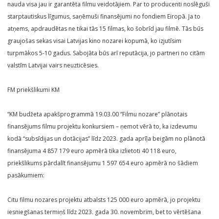
nauda visa jau ir garantēta filmu veidotājiem. Par to producenti noslēguši
starptautiskus līgumus, saņēmuši finansējumi no fondiem Eiropā. Ja to
atņems, apdraudētas ne tikai tās 15 filmas, ko šobrīd jau filmē. Tās būs
graujošas sekas visai Latvijas kino nozarei kopumā, ko izjutīsim
turpmākos 5-10 gadus. Sabojāta būs arī reputācija, jo partneri no citām
valstīm Latvijai vairs neuzticēsies.
FM priekšlikumi KM
“KM budžeta apakšprogrammā 19.03.00 “Filmu nozare” plānotais
finansējums filmu projektu konkursiem – ņemot vērā to, ka izdevumu
kodā “subsīdijas un dotācijas” līdz 2023. gada aprīļa beigām no plānotā
finansējuma 4 857 179 euro apmērā tika izlietoti 40 118 euro,
priekšlikums pārdalīt finansējumu 1 597 654 euro apmērā no šādiem
pasākumiem:
Citu filmu nozares projektu atbalsts 125 000 euro apmērā, jo projektu
iesniegšanas termiņš līdz 2023. gada 30. novembrim, bet to vērtēšana