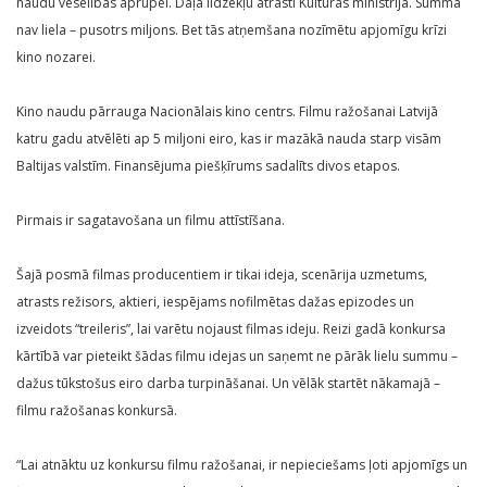
naudu veselības aprūpei. Daļa līdzekļu atrasti Kultūras ministrijā. Summa
nav liela – pusotrs miljons. Bet tās atņemšana nozīmētu apjomīgu krīzi
kino nozarei.
Kino naudu pārrauga Nacionālais kino centrs. Filmu ražošanai Latvijā
katru gadu atvēlēti ap 5 miljoni eiro, kas ir mazākā nauda starp visām
Baltijas valstīm. Finansējuma piešķīrums sadalīts divos etapos.
Pirmais ir sagatavošana un filmu attīstīšana.
Šajā posmā filmas producentiem ir tikai ideja, scenārija uzmetums,
atrasts režisors, aktieri, iespējams nofilmētas dažas epizodes un
izveidots “treileris”, lai varētu nojaust filmas ideju. Reizi gadā konkursa
kārtībā var pieteikt šādas filmu idejas un saņemt ne pārāk lielu summu –
dažus tūkstošus eiro darba turpināšanai. Un vēlāk startēt nākamajā –
filmu ražošanas konkursā.
“Lai atnāktu uz konkursu filmu ražošanai, ir nepieciešams ļoti apjomīgs un