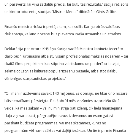
un pārsvērts, lai viņu sadalītu precīzi, lai būtu tas rezultāts,” sacīja režisors
un kinoproducents, studijas “Mistrus Media” dibinātājs Gints Grūbe.
Finanšu ministra rīcība ir pretēja tam, kas solīts Kariņa otrās valdības
deklarācijā, ka kino nozarei būs pievērsta īpaša uzmanība un atbalsts.
Deklarācija par Artura Krišjāņa Kariņa vadītā Ministru kabineta iecerēto
darbību: “Turpināsim atbalstu visām profesionālās mākslas nozarēm – tai
skaitā filmu projektiem, kas stiprina valstiskumu un piederību Latvijai,
sekmējot Latvijas kultūras popularizēšanu pasaulē, atbalstot dalību
vērienīgos starptautiskos projektos.”
“Oi, man ir uzdevums savākt 140 miljonus. Es domāju, ne tikai kino nozare
būs nepatīkami pārsteigta. Bet šobrīd mēs virzāmies uz priekšu tādā
veidā, ka mēs sakām – vai nu ministrija pati izlemj, cik lielu finansējuma
daļu viņi var atrast, pārgrupējot savus izdevumus un esam gatavi
pārskatīt budžeta programmas. Vai mēs skatāmies, kuras no
programmām vēl nav iesāktas vai daļēji iesāktas. Un tie ir pirmie Finanšu