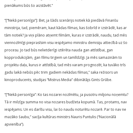
pienākums būs šo aizstāvēt.”
“[“Nekā personīga”]: Bet, ja šāds scenārijs notiek kā piedāvā Finanšu
ministrija, tad, piemēram, kaut kādas filmas, kas šobrīd ir izstrādē, kas ar
tām notiek? Ja viņi plāno atņemt filmām, kuras ir izstrādē, naudu, tad mēs
viennozīmīgi pieprasīsim visu iespējamo ministru demisiju attiecībā uz šo
procesu. Jo tad būs nelietderīgi iztērēta nauda gan attīstībai, gan
kopprodukcijām, gan filmu tirgiem un tamlīdzīgi. Ja mēs samazinām to
projektu daļu, kurus ir attīstībā, tad mēs varam prognozēt, ka tuvāko trīs
gadu laikā nebūs pēc trim gadiem nekādas filmas,” saka režisors un
kinoproducents, studijas “Mistrus Media” dibinātājs Gints Grūbe.
“[“Nekā personīga”: Ko tas nozarei nozīmētu, ja pusotru miljonu noņemtu?
Tā ir milzīga summa no visa nozares budžeta kopumā. Tas, protams, nav
iespējams. Un es darīšu visu, lai šo naudu noturētu nozarē. Par to nav ne
mazāko šaubu,” sacīja kultūras ministrs Nauris Puntulis (“Nacionālā
apvienība”).