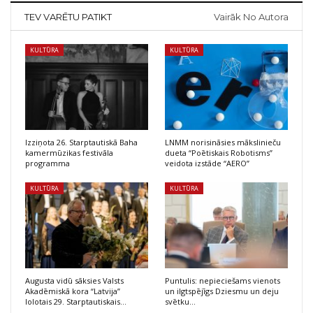
TEV VARĒTU PATIKT
Vairāk No Autora
KULTŪRA
KULTŪRA
Izziņota 26. Starptautiskā Baha
LNMM norisināsies mākslinieču
kamermūzikas festivāla
dueta “Poētiskais Robotisms”
programma
veidota izstāde “AERO”
KULTŪRA
KULTŪRA
Augusta vidū sāksies Valsts
Puntulis: nepieciešams vienots
Akadēmiskā kora “Latvija”
un ilgtspējīgs Dziesmu un deju
lolotais 29. Starptautiskais…
svētku…