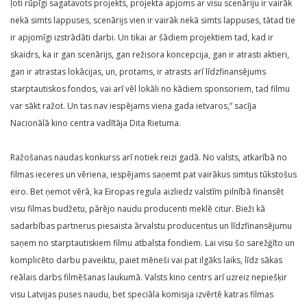
ļoti rūpīgi sagatavots projekts, projekta apjoms ar visu scenāriju ir vairāk
nekā simts lappuses, scenārijs vien ir vairāk nekā simts lappuses, tātad tie
ir apjomīgi izstrādāti darbi. Un tikai ar šādiem projektiem tad, kad ir
skaidrs, ka ir gan scenārijs, gan režisora koncepcija, gan ir atrasti aktieri,
gan ir atrastas lokācijas, un, protams, ir atrasts arī līdzfinansējums
starptautiskos fondos, vai arī vēl lokāli no kādiem sponsoriem, tad filmu
var sākt ražot. Un tas nav iespējams viena gada ietvaros,” sacīja
Nacionālā kino centra vadītāja Dita Rietuma.
Ražošanas naudas konkurss arī notiek reizi gadā. No valsts, atkarībā no
filmas ieceres un vēriena, iespējams saņemt pat vairākus simtus tūkstošus
eiro. Bet ņemot vērā, ka Eiropas regula aizliedz valstīm pilnībā finansēt
visu filmas budžetu, pārējo naudu producenti meklē citur. Bieži kā
sadarbības partnerus piesaista ārvalstu producentus un līdzfinansējumu
saņem no starptautiskiem filmu atbalsta fondiem. Lai visu šo sarežģīto un
komplicēto darbu paveiktu, paiet mēneši vai pat ilgāks laiks, līdz sākas
reālais darbs filmēšanas laukumā. Valsts kino centrs arī uzreiz nepiešķir
visu Latvijas puses naudu, bet speciāla komisija izvērtē katras filmas