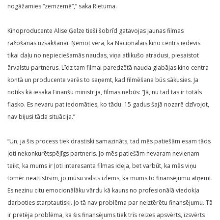
nogāžamies “zemzemē”,” saka Rietuma.
Kinoproducente Alise Ģelze tieši šobrīd gatavojas jaunas filmas
ražošanas uzsākšanai. Ņemot vērā, ka Nacionālais kino centrs iedevis
tikai daļu no nepieciešamās naudas, viņa atlikušo atradusi, piesaistot
ārvalstu partnerus. Līdz tam filmai paredzētā nauda glabājas kino centra
kontā un producente varēs to saņemt, kad filmēšana būs sākusies. Ja
notiks kā iesaka Finanšu ministrija, filmas nebūs: “Jā, nu tad tas ir totāls
fiasko. Es nevaru pat iedomāties, ko tādu. 15 gadus šajā nozarē dzīvojot,
nav bijusi tāda situācija.”
“Un, ja šis process tiek drastiski samazināts, tad mēs patiešām esam tāds
ļoti nekonkurētspējīgs partneris. Jo mēs patiešām nevaram nevienam
teikt, ka mums ir ļoti interesanta filmas ideja, bet varbūt, ka mēs viņu
tomēr neattīstīsim, jo mūsu valsts izlems, ka mums to finansējumu atņemt.
Es nezinu citu emocionālāku vārdu kā kauns no profesionālā viedokļa
darboties starptautiski. Jo tā nav problēma par neiztērētu finansējumu. Tā
ir pretēja problēma, ka šis finansējums tiek trīs reizes apsvērts, izsvērts