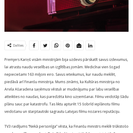
Dalīties
Premjers Kariņš visām ministrijām bija uzdevis pārskatīt savus izdevumus,
lai atrastu naudu veselības un izglītības jomām. Medicīnai vien šogad
nepieciešami 163 miljoni eiro. Savus ieteikumus, kur naudu meklēt,
piedāvā arī Finanšu ministrija. Mums zināms, ka Kultūras ministrija no
Arvila Ašaradena saņēmusi vēstuli ar mudinājumu par labu veselībai
atteikties no naudas, kas paredzēta kino uzņemšanai. Filmu veidotāji šādu
plānu sauc par katastrofu. Tas liktu apturēt 15 šobrīd ieplānotu filmu
veidošanu un starptautiski sagrautu Latvijas filmu nozares reputāciju.
TV3 raidījums “Nekā personīga” vēsta, ka Finanšu ministrs meklē trūkstošo