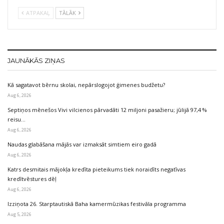
ATPAKAĻ
TĀLĀK
JAUNĀKĀS ZIŅAS
Kā sagatavot bērnu skolai, nepārslogojot ģimenes budžetu?
Aug 6, 2026
Septiņos mēnešos Vivi vilcienos pārvadāti 12 miljoni pasažieru; jūlijā 97,4 %
reisu…
Aug 6, 2026
Naudas glabāšana mājās var izmaksāt simtiem eiro gadā
Aug 6, 2026
Katrs desmitais mājokļa kredīta pieteikums tiek noraidīts negatīvas
kredītvēstures dēļ
Aug 6, 2026
Izziņota 26. Starptautiskā Baha kamermūzikas festivāla programma
Aug 5, 2026